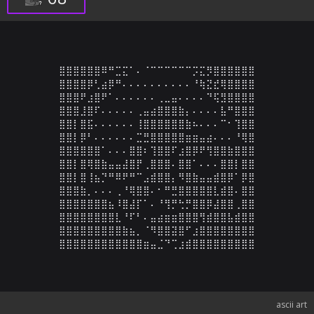
⣿⣿⣿⣿⣿⣿⠿⠛⣉⣍⠁⠄⠈⠉⠉⠉⠉⠉⠉⡩⣍⡻⣿⣿⣿⣿⣿⣿

⣿⣿⣿⣿⡿⢃⣴⡿⠛⠄⠄⠄⠄⠄⠄⠄⠄⠄⠄⠘⢷⣝⣞⢿⣿⣿⣿⣿

⣿⣿⣿⠟⣰⣿⠟⠁⠄⠄⠄⠄⠄⠄⢀⣀⣤⠄⠄⠄⠄⠙⢯⣻⣿⣿⣿⣿

⣿⣿⣿⣸⣿⠏⠄⠄⠄⠄⠄⢀⣤⣴⣿⣿⣿⣷⡄⠄⠄⠄⠄⣧⠛⣿⣿⣿

⣿⣿⡇⣿⣯⠄⠄⠄⠄⠄⠄⢸⣿⣿⣿⣿⣿⣿⣷⠦⠄⠄⠄⠉⠂⢹⣿⣿

⣿⣿⡇⡿⠃⠄⠄⠄⠄⠄⠄⣉⣛⣿⣿⣿⣿⣿⣶⣶⣤⣴⠄⠄⠄⠘⢿⣿

⣿⣿⣿⣿⣿⣿⠁⠄⠄⠄⣿⣿⠆⢹⣿⣿⠏⣰⣿⡿⠟⢻⣿⣿⣷⣿⣿⣿

⣿⣿⡇⣿⢿⣿⣷⣤⣤⣼⣿⡟⢀⣿⣿⣿⠄⣿⣿⠁⠄⠄⠄⣿⣿⡇⣿⣿

⣿⣿⡇⣿⢸⣦⡙⠛⠿⠟⠛⠉⣠⣾⣿⣿⡄⠻⣿⣷⣤⣤⣾⣿⡿⠁⡿⣿

⣿⣿⣿⣷⡀⠄⠄⠄⢀⠘⢿⣿⣿⠄⠂⠛⣛⣿⣿⣿⣿⣿⣇⣾⣿⠄⣿⣿

⣿⣿⣿⣿⣿⣿⣿⣦⠸⣿⣼⡏⠁⠄⠘⢻⡛⢓⡛⣿⣿⡿⣼⣿⣿⢀⣿⣿

⣿⣿⣿⣿⣿⣿⣿⣿⣇⠘⠏⠃⠄⣤⣴⣶⣶⣿⣿⣿⢻⣾⣿⣿⣧⣾⣿⣿

⣿⣿⣿⣿⣿⣿⣿⣿⣿⣷⣦⡀⠈⠻⣿⣿⣽⣿⠋⣰⣿⣿⣿⣿⣿⣿⣿⣿

⣿⣿⣿⣿⣿⣿⣿⣿⣿⣿⣿⣿⣶⣤⣈⠙⢉⣰⣾⣿⣿⣿⣿⣿⣿⣿⣿⣿
ascii art