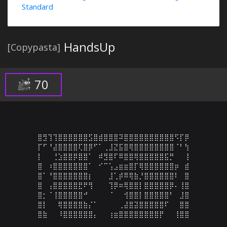
Standard
HandsUp
[Copypasta]
70
⣿⣻⢹⢹⣿⣿⣿⣿⣿⣿⣫⣿⣾⣿⣿⣿⠽⣿⣿⣿⣿⣿⣿⣿⣿⣿⣿⠫⡏⡿

⡏⠋⠘⣼⣿⣿⣿⣿⢏⣿⡿⠋⠁⢀⣸⣝⣯⣿⢿⣿⣿⣿⣿⣿⣿⣿⣿⠈⠃⢳

⡇⠀⠀⢘⣱⣿⣿⡿⣿⣿⠁⠀⠾⣻⣿⠏⠿⣿⣿⢿⣿⣿⣿⣿⣿⣯⡛⠀⠀⢸

⣿⠀⠰⣿⣿⣿⣿⣿⣿⣿⠁⠀⠊⠉⢡⣠⣶⣶⣿⡏⢿⣿⣿⣿⣿⣿⣿⡶⠀⣾

⣿⠁⠘⣿⣿⣿⣿⣿⣿⣿⡆⠀⠀⠀⣸⢁⡾⠿⢿⣷⡘⣿⣿⣿⣿⣿⣿⠇⠀⣿

⣿⠀⢠⣿⣿⣿⣿⣿⣟⠟⢻⠀⠀⠀⢹⡿⠶⢿⣿⣿⡇⣿⣿⣿⣿⣿⡿⠄⢸⣿

⣿⡂⠈⢸⣿⣿⣿⣿⣿⠚⠀⠀⠀⠀⠈⠀⠀⢺⣿⣿⡇⣿⣿⣿⣿⣿⠃⠀⣸⣿

⣿⡇⠀⠀⢿⣿⣿⣿⣿⣷⡌⠁⠀⠀⠀⠀⢀⣼⣿⣽⣿⣿⣿⣿⣿⠏⠀⠀⣿⣿

⣿⣷⠀⠀⠸⣿⣿⣿⣿⣿⣿⡄⠀⠀⢰⣶⣿⣿⣿⣿⣿⣿⣿⣿⡟⠀⠀⢸⣿⣿