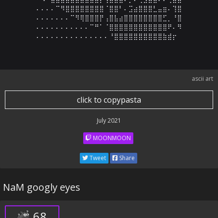
⠄⠄⠄⠄⠉⠻⣿⣿⣿⣿⣿⣿⣿⣿⠈⣿⣿⠃⠄⣩⣴⣿⣿⣿⣃⣤⣶⠄⢹⣿

⠄⠄⠄⠄⠄⠄⠄⠉⠻⢿⣿⣿⣿⡟⢠⣿⣧⣴⣿⣿⣿⣿⣿⣿⣿⣿⣋⡀⠘⣿

⠄⠄⠄⠄⠄⠄⠄⠄⠄⠄⠄⠉⠛⠁⠈⣿⣿⣿⣿⣿⣿⣿⣿⣿⣿⣿⣿⠟⠄⠻

⠄⠄⠄⠄⠄⠄⠄⠄⠄⠄⠄⠄⠄⠄⠄⠘⣿⣿⣿⣿⣿⣿⣿⣿⣿⣿⣷⣾⡖
ascii art
click to copypasta
July 2021
MOONMOON
Tweet
Share
NaM googly eyes
68