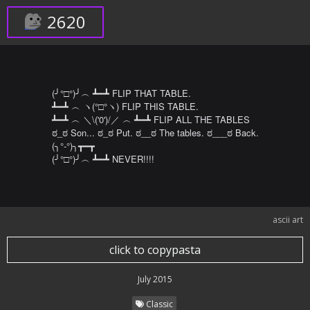
2620
(╯°□°)╯︵ ┻━┻ FLIP THAT TABLE.

┻━┻ ︵ ヽ(°□°ヽ) FLIP THIS TABLE.

┻━┻ ︵ ＼\('0')/／ ︵ ┻━┻ FLIP ALL THE TABLES

ಠ_ಠ Son... ಠ_ಠ Put. ಠ__ಠ The tables. ಠ___ಠ Back.

(╮°-°)╮┳━┳ 

(╯°□°)╯︵ ┻━┻ NEVER!!!!
ascii art
click to copypasta
July 2015
Classic