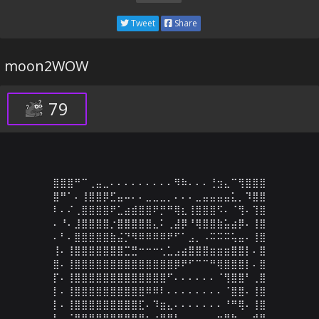
Tweet
Share
moon2WOW
79
⣿⣿⣿⠛⠉⢀⣤⣀⠄⠄⠄⠄⠄⠄⠄⠄⠄⠻⠷⠄⠄⠄⢘⣲⣄⠉⢻⣿⣿⣿

⣿⠛⠁⠄⢸⣿⣿⡿⣋⣤⠤⠄⠄⣀⣀⣀⡀⠄⠄⠄⣀⣤⣤⣤⣤⣅⡀⠹⣿⣿

⠇⠄⠌⢀⣿⣿⣿⣿⠟⣁⣴⣾⣿⣿⠟⡛⠛⢿⣆⢸⣿⣿⣿⠫⠄⠈⢻⠄⢹⣿

⠄⠘⠄⣸⣿⣿⣿⣿⡐⣿⣿⣿⣿⣿⣄⠅⢀⣼⡿⠘⢿⣿⣿⣷⣥⣴⡿⠄⢸⣿

⠄⠃⠄⣿⣿⣿⣿⣿⣷⣬⡙⠻⠿⠿⠿⠿⠟⠋⠁⣠⡀⠠⠭⠭⠭⢥⣤⠄⢸⣿

⢸⠄⢸⣿⣿⣿⣿⣿⣿⣿⣉⣛⠒⠒⠒⢂⣁⣠⣴⣿⣿⣿⣶⣶⣶⣿⣿⡇⠄⣿

⣿⠄⢸⣿⣿⣿⣿⣿⣿⣿⣿⣿⣿⣿⣿⣿⣿⡿⠟⠋⠉⠉⠛⢿⣿⣿⣿⡇⠄⣿

⡏⠄⢸⣿⣿⣿⣿⣿⣿⣿⣿⣿⣿⣿⣿⣿⠋⠄⠄⠄⠄⠄⠄⠈⢻⣿⣿⠃⢀⣿

⡇⠄⢸⣿⣿⣿⣿⣿⣿⣿⣿⣿⣿⠿⠿⠇⠄⠄⠄⠄⠄⠄⠄⠄⠈⣿⣿⠄⢸⣿

⡇⠄⢸⣿⣿⣿⣿⣿⣿⣿⣿⣿⣏⠄⠹⣶⣄⠄⠄⠄⠄⠄⠄⠄⠘⠛⢿⠄⢸⣿

⠃⠠⠈⣿⣿⣿⣿⣿⣿⣿⣿⣿⣿⡆⢰⣿⣿⣧⠄⡀⠄⢀⣠⣶⣿⠗⠄⢀⣾⣿
