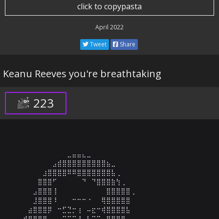
click to copypasta
April 2022
Tweet
Share
Keanu Reeves you're breathtaking
223
⠀⠀⠀⠀⠀⠀⠀⠀⠀⣀⣤⣤⣄⣀⠀⠀⠀⠀⠀⠀⠀⠀⠀⠀

⠀⠀⠀⠀⠀⠀⣠⣾⣿⣿⣿⣿⣿⣿⣿⣿⣿⣦⣀⠀⠀⠀⠀⠀

⠀⠀⠀⠀⣰⣿⣿⣿⣿⠿⠿⣿⣿⣿⣿⣿⣿⣿⣧⢀⠀⠀⠀⠀

⠀⠀⠀⣿⣿⣿⠋⠀⠀⠀⠀⠀⠙⠀⠙⣿⣿⣿⣷⢳⢀⠀⠀⠀

⠀⠀⣠⣿⣿⣿⢸⠀⠀⠀⠀⠀⠀⠀⠀⠀⠀⣿⣿⣿⣿⣿⢀

⠀⠀⣸⣿⣿⣿⠸⠀⠀⠀⠒⠒⠒⠐⠀⠀⢿⣿⣿⣿⣿⣿⠀⠀

⠀⣴⣿⣿⣿⡿⠀⠒⣋⣙⡒⢰⠀⠤⣖⠒⢾⣿⣿⣿⣿⣧⠀⠀

⢺⣿⣿⣿⣿⢀⠀⠀⠉⠉⠉⠸⠀⡇⠉⠉⠀⢿⣿⣿⣿⣄⠀⠀
