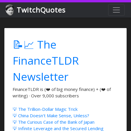
TwitchQuotes
📝📈 The
FinanceTLDR
Newsletter
FinanceTLDR is (❤️ of big money finance) + (❤️ of
writing) · Over 9,000 subscribers
💡 The Trillion-Dollar Magic Trick
💡 China Doesn't Make Sense, Unless?
💡 The Curious Case of the Bank of Japan
💡 Infinite Leverage and the Secured Lending