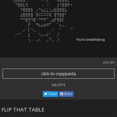
⠀⠙⣿⣿⣧⢻⠀⠀⠀⠀⠀⠠⠀⠰⠀⠀⠀⣸⠸⣿⣿⠿⠰⠀

⠀⠀⠀⠹⣿⣿⣿⣷⠀⡠⠙⣲⣔⣅⢡⣰⣷⣿⣿⣿⣧⠀⠀⠀

⠀⠀⠀⣼⣿⣿⣿⣿⠀⡿⠭⠭⠭⠭⢿⠀⣿⢻⣿⣿⠃⠀⠀⠀

⠀⠀⠀⠙⠛⣿⢻⠹⣿⠐⠙⠛⠟⠉⢀⣴⡟⢿⣿⡏⠀⠀⠀⠀

⠀⠀⠀⠀⠀⠀⡟⠀⠀⠻⣦⣤⣶⠾⠋⠀⠀⠁⡦⢄⢀⠀⠀⠀

⠀⠀⠀⠀⡠⠁⡇⠑⢄⠀⠀⠀⠀⠀⠀⠔⠀⠀⠁⠀⠀⠀⠉⠁

⠀⠔⠊⠁⠀⠀⣇⠀⠀⠀⠑⡤⠤⢎⠁⠀⠀⡘⠀⠀⠀⠀⠀⠀

⠀⠀⠀⠀⠀⠀⢢⠠⠀⡠⢆⠀⠀⡠⠙⢄⠀⡸⠀⠀⠀⠀⠀⠀ You're breathtaking
ascii art
click to copypasta
July 2019
Tweet
Share
FLIP THAT TABLE