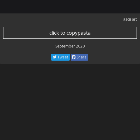
ascii art
click to copypasta
September 2020
Tweet
Share