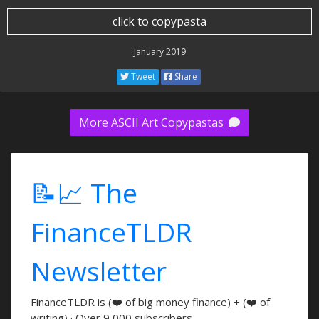
click to copypasta
January 2019
Tweet
Share
More ASCII Art Copypastas
📝📈 The
FinanceTLDR
Newsletter
FinanceTLDR is (❤️ of big money finance) + (❤️ of
writing) · Over 9,000 subscribers