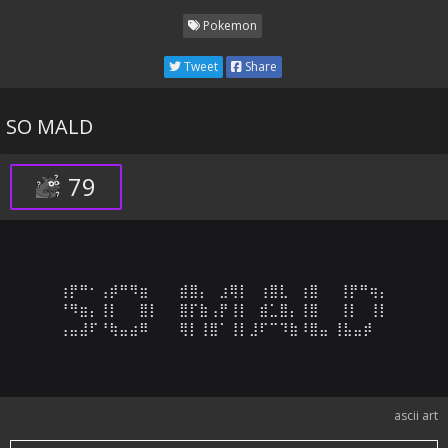
Pokemon
Tweet
Share
SO MALD
79
⢰⡟⠛⠂⢠⡾⠛⠻⣶⠀⠀⠀⣾⣿⡄⠀⣰⢿⡇⠀⢰⣿⣇⠀⢰⣿⠀⠀⢸⡟⠛⢶⡄

⠘⠻⣶⡄⢸⡇⠀⠀⣿⡇⠀⠀⣿⡏⣷⢠⡟⢸⡇⠀⣾⣁⣿⡄⢸⣿⠀⠀⢸⡇⠀⢸⡇

⢠⣤⣼⠏⠘⢷⣤⣴⠿⠀⠀⠀⢿⡇⢸⣿⠁⢸⡇⣸⠏⠉⠹⣷⠸⣿⣤ ⢸⣧⣤⡾
ascii art