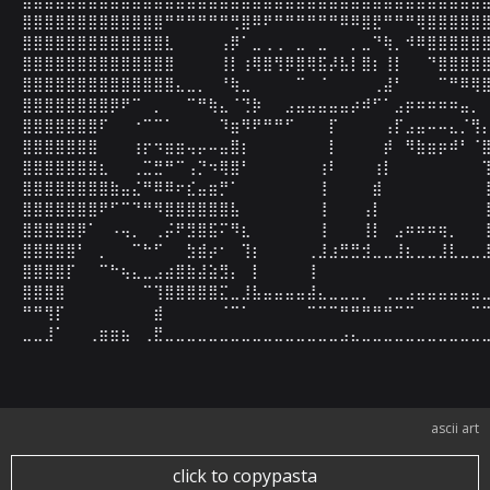
⣿⣿⣿⣿⣿⣿⣿⣿⣿⣿⣿⣿⣿⠛⠛⠛⠛⠛⠛⢛⣿⠿⠟⠛⠛⠛⠛⠛⠛⠿⠿⣿⣟⠛⠛⠛⢿⣿⣿⣿⣿⣿⣿
⣿⣿⣿⣿⣿⣿⣿⣿⣿⣿⣿⣿⣿⣇⠀⠀⠀⠀⢠⡿⠁⣀⢀⢀⠀⣀⠀⣀⠀⠀⡀⣀⠙⢷⡀⠺⠿⣿⣿⣿⣿⣿⣿
⣿⣿⣿⣿⣿⣿⣿⣿⣿⣿⣿⣿⣿⣿⠀⠀⠀⠀⢸⡇⢰⢿⣿⢻⡿⣿⢿⣯⡼⣧⡇⣿⡆⢸⡇⠀⠀⠙⣿⣿⣿⣿⣿
⣿⣿⣿⣿⣿⣿⣿⣿⣿⣿⣿⣿⣿⣿⣄⣀⡀⠀⠘⢷⣀⠀⠀⠀⠀⠉⠀⠈⠀⠀⠀⠀⢀⣼⠃⠀⠀⠀⠉⠛⠿⢿⣿
⣿⣿⣿⣿⣿⣿⣿⣿⡿⠟⠉⠀⡀⠀⠀⠉⠛⢷⣄⠈⢙⡷⠀⠀⣠⣤⣤⣤⣤⣤⡴⠾⠋⠁⣠⡶⠶⠶⠶⠶⣤⡀⠀
⣿⣿⣿⣿⣿⣿⣿⠏⠀⠀⠐⠉⠉⠁⠀⠀⠀⠀⠹⣶⠻⠟⠛⠛⠋⠀⠀⠀⡏⠀⠀⠀⠀⢠⡏⣠⣤⠤⠤⣄⡈⢻⡄
⣿⣿⣿⣿⣿⣿⣿⠀⠀⠀⢰⡖⠲⣶⣶⢤⡤⠤⣤⣿⡆⠀⠀⠀⠀⠀⠀⠀⡇⠀⠀⠀⠀⡾⠀⠻⣷⣶⡶⠾⠃⠈⣿
⣿⣿⣿⣿⣿⣿⣿⣆⠀⠀⢀⣉⣛⠛⠉⢠⡙⠲⢿⣿⠃⠀⠀⠀⠀⠀⠀⢰⠇⠀⠀⠀⢰⡇⠀⠀⠀⠀⠀⠀⠀⠀⢹
⣿⣿⣿⣿⣿⣿⣿⣿⣷⣤⣌⠛⠿⠿⠖⣎⣤⣶⡛⠁⠀⠀⠀⠀⠀⠀⠀⢸⠀⠀⠀⠀⣾⠀⠀⠀⠀⠀⠀⠀⠀⠀⢸
⣿⣿⣿⣿⣿⣿⣿⠟⠋⠉⠙⠛⠻⣿⣿⣿⣿⣿⣿⣧⠀⠀⠀⠀⠀⠀⠀⢸⠀⠀⠀⢠⡇⠀⠀⠀⠀⠀⠀⠀⠀⠀⢸
⣿⣿⣿⣿⣿⡿⠁⠀⠠⢤⡀⠀⢀⡬⠟⣻⣿⣯⠍⠻⣆⠀⠀⠀⠀⠀⠀⢸⠀⠀⠀⢸⡇⠀⣠⠶⠶⠶⢶⡀⠀⠀⢸
⣿⣿⣿⣿⣿⠃⠀⡀⠀⠀⠉⠓⠋⠀⠀⣳⣾⡴⠂⠀⢹⡆⠀⠀⠀⠀⢀⣸⣰⣛⣛⣺⣀⣀⣸⣆⣀⣀⣸⣇⣀⣀⣸
⣿⣿⣿⣿⡏⠀⠀⠉⠓⢦⣄⣀⣠⣴⣿⣷⣼⣵⣻⡄⠀⡇⠀⠀⠀⠀⢸⠀⠀⠀⠀⠀⠀⠀⠀⠀⠀⠀⠀⠀⠀⠀⠀
⣿⣿⣿⣿⠀⠀⠀⠀⠀⠀⠀⠉⢹⣿⣿⣿⣿⣿⣍⣀⣸⣧⣤⣤⣤⣤⣼⣄⣀⣀⣀⡀⠀⢀⣀⣠⣤⣤⣤⣤⣤⣤⣀
⠛⠛⢻⡏⠀⠀⠀⠀⠀⠀⠀⠀⣾⠀⠀⠀⠀⠀⠈⠉⠁⠀⠀⠀⠀⠀⠉⠉⠉⠛⠛⠛⠛⠛⠉⠉⠀⠀⠀⠀⠀⠉⠉
⣀⣀⣸⠁⠀⠀⢀⣶⣶⣦⠀⢀⣟⣀⣀⣀⣀⣀⣀⣀⣀⣀⣀⣀⣀⣀⣀⣀⣀⣠⣄⣀⣀⣀⣀⣀⣀⣀⣀⣀⣀⣀
ascii art
click to copypasta