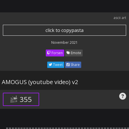
ascii art
click to copypasta
November 2021
Forsen
Emote
Tweet
Share
AMOGUS (youtube video) v2
355
⣿⣿⣿⣿⣿⣿⣿⣿⣿⣿⣿⣿⣿⣿⣿⣿⣿⣿⣿⣿⣿⣿⣿⣿⣿⣿⣿⣿⣿⣿⣿⣿⣿⣿⣿⣿⣿⣿⣿⣿⣿⣿⣿