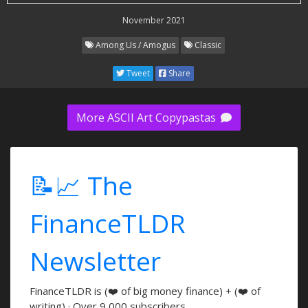
November 2021
Among Us / Amogus
Classic
Tweet
Share
More ASCII Art Copypastas
📝📈 The
FinanceTLDR
Newsletter
FinanceTLDR is (❤️ of big money finance) + (❤️ of
writing) · Over 9,000 subscribers