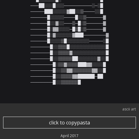
───██░░░█░░░──────────░─░█

─────███░░░░░▓██░░▒────░░█

──────█░░░░░────█░░▒──────▓

──────█░░▓░░───▒─█░▒──────▓

──────█░▓▓░░░░─█▒█░▒──────▓

──────█░▓░░░░░░▓███────────▓

──────█░░░░▒█░░░░░░░░─────░█

───────█░░▒▒▒█░░░░░░░░░░░░░█

───────█░░▒▒▒▒▓░░░░░░░░░░░░█

───────█░░▒▒▒▒▒██░░░░░░░▓░░█

────────█░▒▒▓▒▒▒▒███▓▓░░░░█

────────█░░▒▒▓▓▒▒▒▒▒▒▒▓▓░░█

────────█░░▒▒▒▒▓▓██████─██

────────█░░▒▒▒▒▒▒█
ascii art
click to copypasta
April 2017