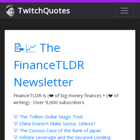
TwitchQuotes
📝📈 The
FinanceTLDR
Newsletter
FinanceTLDR is (❤️ of big money finance) + (❤️ of
writing) · Over 9,000 subscribers
💡 The Trillion-Dollar Magic Trick
💡 China Doesn't Make Sense, Unless?
💡 The Curious Case of the Bank of Japan
💡 Infinite Leverage and the Secured Lending