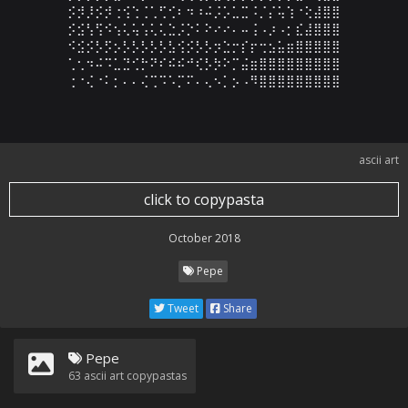
⡪⡺⡸⡪⡺⢐⢪⢑⢈⢁⢋⢊⠆⠲⠰⠬⡨⡡⣁⣉⠨⡈⡌⢥⢱⠐⢕⣼⣿⣿

⡪⣪⢣⢫⠪⢢⢅⢥⢡⢅⢅⣑⡨⡑⠅⠕⠔⠔⠄⠤⢨⠠⡰⠠⡂⣎⣼⣿⣿⣿

⠪⣪⡪⡣⡫⡢⡣⡣⡣⡣⡣⣣⢪⡪⡣⡣⡲⣑⡒⡎⡖⢒⣢⣥⣶⣿⣿⣿⣿⣿

⢁⢂⠲⠬⠩⣁⣙⢊⡓⠝⠎⠮⠮⠚⢎⡣⡳⠕⡉⣬⣶⣿⣿⣿⣿⣿⣿⣿⣿⣿

⢐⠐⢌⠐⠅⡂⠄⠄⢌⢉⠩⠡⡉⠍⠄⢄⠢⡁⡢⠠⠻⣿⣿⣿⣿⣿⣿⣿⣿⣿
ascii art
click to copypasta
October 2018
Pepe
Tweet
Share
Pepe
63
ascii art copypastas