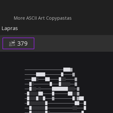
More ASCII Art Copypastas
Lapras
379
─────────────────███▓

─────████───────█────▓

───██░───██────█░░────▓

──█░───────█───█░░░░──▓

──█░░─░─────███████░░░─▓

─█░░░░██────█──────██░░▓

─█░░░█░░█───▓────────█░▓██

─█░░░░░░░█────────────██──█

──█░░░░░░█───────────░░───█

──█░░░░░░█░──────────────█
