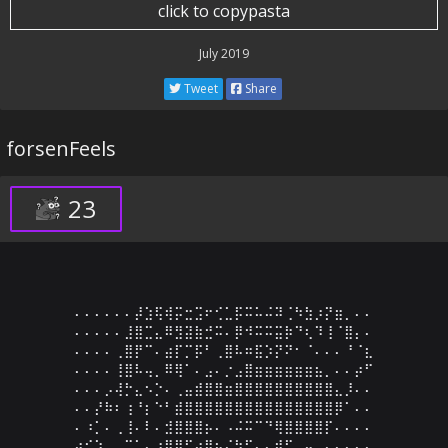
click to copypasta
July 2019
Tweet
Share
forsenFeels
23
⠄⠄⠄⠄⠄⠄⡼⣱⢯⢾⡭⣒⣩⠖⢊⣁⡯⠭⠥⠬⠽⢈⠳⣳⡰⡝⣶⡀⠄⠄

⠄⠄⠄⠄⠄⣸⣿⣉⣄⠿⣻⣽⣷⣚⠭⠄⡿⠺⠭⠭⣭⡷⠙⢆⠹⢸⠈⣿⡄⠄

⠄⠄⠄⠄⢀⣿⡟⠉⠄⣴⡏⡉⡯⠃⢀⣿⠧⠶⣯⡱⡝⠝⠂⠈⠄⠄⠄⠘⠈⣆

⠄⠄⠄⠄⢸⣿⠧⢤⡀⠿⢿⠁⠄⣠⠄⡐⣠⣿⣶⣶⣶⣶⣶⣶⣦⡀⠄⠄⡴⠋

⠄⠄⠄⡠⢼⡓⣄⠢⡑⠄⢀⣤⣾⣿⣿⣶⣿⣿⣿⣿⣿⣿⣿⣿⣿⣿⣄⡸⠄⠄

⠄⠄⡜⠷⠆⢰⠘⡆⠑⠃⣾⣿⣿⣿⣿⣿⣿⣿⣿⣿⣿⣿⣿⣿⣿⣿⡿⠁⠄⠄

⠄⠰⡁⠄⢀⢸⠄⠇⠄⣺⣿⣿⣿⡦⠄⠠⠬⠭⠉⠙⢿⣿⣿⣿⣿⡏⠄⠄⠄⠄

⠴⠊⠱⣀⣀⡉⠁⠄⢰⣿⣿⢋⣴⣿⣦⣌⠳⣋⡄⠄⣾⢋⡀⠤⣀⠄⠄⠄⠄⠄
