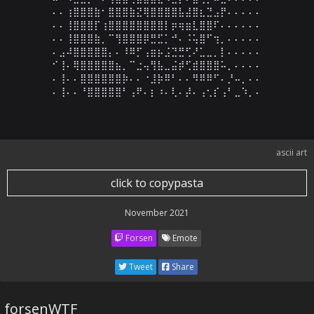
⠄⠄⢰⣿⣿⣿⣷⠂⣿⣿⣿⣷⣝⢿⣿⣿⣿⣿⣧⣼⣿⣆⣙⣠⡟⠄⠄⠄⠄⠄

⠄⠄⢸⣿⣿⣿⡏⢰⣿⣿⣿⣿⣿⣿⣿⣿⡇⡶⢶⣶⣇⣿⣿⠏⠄⠄⠄⠄⠄⠄

⠄⠄⢸⣿⣿⣿⣷⡀⠉⢻⣿⣿⣿⡿⣛⣋⡁⠚⠄⠨⢥⣿⠋⢲⡀⠄⠄⠄⠄⠄

⠄⣠⠼⣿⣿⣿⣿⣿⡄⠄⠸⠿⡋⢠⣶⡦⣨⣙⣛⢋⠜⣁⣀⡀⡇⠄⠄⠄⠄⠄

⠊⢸⠄⢿⣿⣿⣿⣿⣿⣦⡀⠉⣐⢤⢻⣧⣀⣬⡾⢋⣾⣿⣿⣿⠥⡀⠄⠄⠄⠄

⠄⢸⠄⠄⣿⣿⣿⣿⣿⣿⡷⠄⠄⠐⣸⡷⠿⠃⠄⠄⠻⠿⠿⠋⠄⡘⠤⡀⠄⠄

⠄⢸⠄⠄⠘⣿⣿⣿⣿⣿⠃⢠⠟⠄⡆⠰⠄⢇⠄⡼⠄⢠⢂⡎⢠⠃⣀⠱⡀⠄
ascii art
click to copypasta
November 2021
Forsen
Emote
Tweet
Share
forsenWTF