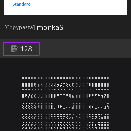
Standard
monkaS
[Copypasta]
128
⣿⣿⣿⣿⣿⣿⣿⠿⢛⢛⡛⡻⢿⣿⣿⣿⣿⠟⠛⢛⠻⢿⣿⣿⣿⣿⣿⣿⣿⣿

⣿⣿⣿⣿⢟⢱⡔⡝⣜⣜⢜⢜⡲⡬⡉⢕⢆⢏⢎⢇⢇⣧⡉⠿⣿⣿⣿⣿⣿⣿

⣿⣿⡟⡱⣸⠸⢝⢅⢆⢖⣜⣲⣵⣴⣱⣈⡣⣋⢣⠭⣢⣒⣬⣕⣄⣝⡻⢿⣿⣿

⣿⠟⡜⣎⢎⢇⢇⣵⣷⣿⣿⡿⠛⠉⠉⠛⢿⣦⢵⣷⣿⣿⣿⠟⠛⠋⠓⢲⡝⣿

⢏⢰⢱⣞⢜⢵⣿⣿⣿⣿⣿⠁⠐⠄⠄⠄⠄⢹⣻⣿⣿⣿⠡⠄⠄⠄⠄⠄⠹⣺

⢕⢜⢕⢕⢵⠹⢿⣿⣿⣿⣿⡀⠸⠗⣀⠄⠄⣼⣻⣿⣿⣿⡀⢾⠆⣀⠄⠄⣰⢳

⡕⣝⢜⡕⣕⢝⣜⢙⢿⣿⣿⣷⣦⣤⣥⣤⣾⢟⠸⢿⣿⣿⣿⣦⣄⣉⣤⡴⢫⣾

⡪⡪⣪⢪⢎⢮⢪⡪⡲⢬⢩⢩⢩⠩⢍⡪⢔⢆⢏⡒⠮⠭⡙⡙⠭⢝⣨⣶⣿⣿

⡪⡪⡎⡮⡪⡎⡮⡪⣪⢣⢳⢱⢪⢝⢜⢜⢕⢝⢜⢎⢧⢸⢱⡹⡍⡆⢿⣿⣿⣿

⡪⡺⡸⡪⡺⣸⠪⠚⡘⠊⠓⠕⢧⢳⢹⡸⣱⢹⡸⡱⡱⡕⡵⡱⡕⣝⠜⢿⣿⣿
