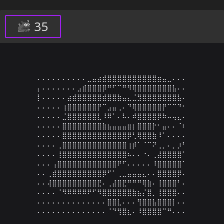
35
⠄⠄⠄⠄⠄⠄⠄⠄⠄⠄⣀⣤⣴⣾⣿⣿⣿⣿⣿⣿⣿⣿⣿⣿⣶⣤⣀⠄⠄⠄

⡄⠄⠄⠄⠄⠄⠄⠄⣠⣾⣿⣿⣿⡿⠛⠋⠉⠛⠻⢿⣿⣿⣿⣿⣿⣿⣿⣧⠄⠄

⡇⠄⠄⠄⠄⠄⣴⣾⣿⣿⣿⣿⣿⣾⣿⣿⣷⣤⣄⣈⣻⣿⣿⣿⣿⣿⣿⣿⣧⠄

⠄⠄⠄⠄⠄⢰⣿⣿⣿⣿⣿⣿⡟⠉⣠⣤⢀⠄⠙⢿⣿⣿⣿⣿⣿⡟⠉⠉⠙⠂

⠄⠄⠄⠄⠄⣈⣿⣿⣿⣿⣿⣿⣇⠸⠿⠁⠄⠧⠄⠾⣿⣿⣿⣿⡿⠷⠤⢤⣄⠄

⠄⠄⠄⠄⠄⣿⣿⣿⣿⣿⣿⣿⣿⣷⣦⣤⣤⣤⣶⡆⣿⣿⣿⡗⠂⣤⠄⠄⠈⠆

⠄⠄⠄⠄⠄⣿⣿⣿⣿⣿⣿⣿⣿⣿⣿⣿⣿⣿⡿⢃⢿⣿⣿⣷⠸⠁⠄⠄⠄⠄

⠄⠄⠄⠄⢀⣿⣿⣿⣿⣿⣿⣿⣿⣿⣿⣿⣿⣿⢰⡾⠁⠈⠉⠝⢀⡀⠄⡀⡰⠃

⠄⠄⠄⠄⢸⣿⣿⣿⣿⣿⣿⣿⣿⣿⣿⣿⣿⣿⠦⠄⠄⠐⠄⢀⣼⣿⣿⣿⣿⠁

⠄⠄⠄⢠⣿⣿⣿⣿⣿⣿⣿⣿⣿⣿⣿⣿⠟⠋⠄⠄⠄⠄⠄⠸⣿⣿⣿⣿⣿⠁

⠄⠄⢀⣾⣿⣿⣿⣿⣿⣿⣿⣿⣿⡿⠋⠁⢀⣀⣤⣤⣤⣄⠄⠄⣿⣿⣿⣿⡿⠄

⠄⠄⢼⣿⣿⣿⣿⣿⣿⣿⣿⣿⣟⠄⢀⣼⣿⣟⠛⠛⠛⢿⣷⠄⢸⣿⣿⣿⠃⠄

⠄⠄⠄⠄⠈⠻⠿⠿⠿⠿⠟⠋⠻⣿⣿⣿⣿⣿⣿⣷⣦⡌⣿⡀⢸⣿⣿⣿⠄⠄

⠄⠄⠄⠄⠄⠄⠄⠄⠄⠄⠄⠄⠄⠄⣿⣿⣇⠄⠄⠄⢻⣿⣿⣧⣿⣿⣿⡇⠄⠄

⠄⠄⠄⠄⠄⠄⠄⠄⠄⠄⠄⠄⠄⠄⠈⠙⢻⣿⣆⠄⠸⣿⣿⣿⣿⠉⠛⠄⠄⠄