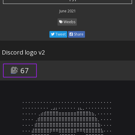
June 2021
Weebs
Tweet
Share
Discord logo v2
67
⠄⠄⠄⠄⠄⠄⠄⠄⠄⠄⠄⠄⠄⠄⠄⠄⠄⠄⠄⠄⠄⠄⠄⠄⠄⠄⠄⠄⠄⠄

⠄⠄⠄⠄⠄⠄⠄⠄⠄⢀⣠⡄⠄⠄⠄⠄⠄⠄⢠⣄⡀⠄⠄⠄⠄⠄⠄⠄⠄⠄

⠄⠄⠄⠄⠄⢀⣴⣾⣿⣿⣿⣿⣶⣶⣶⣶⣶⣶⣿⣿⣿⣿⣷⣦⡀⠄⠄⠄⠄⠄

⠄⠄⠄⠄⢀⣾⣿⣿⣿⣿⣿⣿⣿⣿⣿⣿⣿⣿⣿⣿⣿⣿⣿⣿⣷⡀⠄⠄⠄⠄

⠄⠄⠄⠄⣾⣿⣿⣿⣿⣿⣿⣿⣿⣿⣿⣿⣿⣿⣿⣿⣿⣿⣿⣿⣿⣷⠄⠄⠄⠄

⠄⠄⠄⣼⣿⣿⣿⣿⣿⡿⠿⠿⣿⣿⣿⣿⣿⣿⠿⠿⢿⣿⣿⣿⣿⣿⣧⠄⠄⠄
