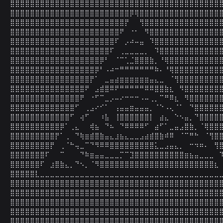
⣿⣿⣿⣿⣿⣿⣿⣿⣿⣿⣿⣿⣿⣿⣿⣿⣿⣿⣿⣿⣿⣿⣿⣿⣿⣿⣿⣿⣿⣿⣿⣿⣿⣿⣿⣿⣿⣿⣿⣿⣿⣿⣿
⣿⣿⣿⣿⣿⣿⣿⣿⣿⣿⣿⣿⣿⣿⣿⣿⣿⣿⣿⣿⣿⣿⣿⣿⡿⢿⣿⣿⣿⣿⣿⣿⣿⣿⣿⣿⣿⣿⣿⣿⣿⣿⣿
⣿⣿⣿⣿⣿⣿⣿⣿⣿⣿⣿⣿⣿⣿⣿⣿⣿⣿⣿⣿⣿⣿⣿⡟⠀⠀⢻⣿⣿⣿⣿⣿⣿⣿⣿⣿⣿⣿⣿⣿⣿⣿⣿
⣿⣿⣿⣿⣿⣿⣿⣿⣿⣿⣿⣿⣿⣿⣿⣿⣿⣿⣿⣿⣿⣿⠟⠀⠐⠂⠀⠻⣿⣿⣿⣿⣿⣿⣿⣿⣿⣿⣿⣿⣿⣿⣿
⣿⣿⣿⣿⣿⣿⣿⣿⣿⣿⣿⣿⣿⣿⣿⣿⣿⣿⣿⣿⣿⠏⠀⡠⠴⠤⣤⠀⠹⣿⣿⣿⣿⣿⣿⣿⣿⣿⣿⣿⣿⣿⣿
⣿⣿⣿⣿⣿⣿⣿⣿⣿⣿⣿⣿⣿⣿⣿⣿⣿⣿⣿⣿⠏⠀⢀⣀⣀⣀⣀⡀⠀⠹⣿⣿⣿⣿⣿⣿⣿⣿⣿⣿⣿⣿⣿
⣿⣿⣿⣿⣿⣿⣿⣿⣿⣿⣿⣿⣿⣿⣿⣿⣿⣿⡿⠃⠀⠈⠉⢁⣈⣿⣿⣿⣷⡀⠘⢿⣿⣿⣿⣿⣿⣿⣿⣿⣿⣿⣿
⣿⣿⣿⣿⣿⣿⣿⣿⣿⣿⣿⣿⣿⣿⣿⣿⣿⡿⠃⠠⠴⠒⠛⠛⠛⠛⠛⠛⠛⠷⠄⠘⢿⣿⣿⣿⣿⣿⣿⣿⣿⣿⣿
⣿⣿⣿⣿⣿⣿⣿⣿⣿⣿⣿⣿⣿⣿⣿⣿⡟⠁⠀⣀⣤⣴⣶⣶⣶⣶⣶⣶⣤⣄⣀⠀⠈⢻⣿⣿⣿⣿⣿⣿⣿⣿⣿
⣿⣿⣿⣿⣿⣿⣿⣿⣿⣿⣿⣿⣿⣿⣿⠟⠀⣠⣾⣿⠿⠟⠛⠛⠛⠛⠛⠿⠿⣿⣿⣷⣆⠀⠻⣿⣿⣿⣿⣿⣿⣿⣿
⣿⣿⣿⣿⣿⣿⣿⣿⣿⣿⣿⣿⣿⣿⠟⠀⠐⠋⠉⣀⡠⠤⠔⠒⠒⠒⠠⠤⢀⡀⠉⠛⠿⣆⠀⠻⣿⣿⣿⣿⣿⣿⣿
⣿⣿⣿⣿⣿⣿⣿⣿⣿⣿⣿⣿⣿⠋⠀⢀⣠⠔⠊⠁⠀⢠⣤⣤⣶⣤⣤⣤⡀⠈⠑⠠⢄⠈⠁⠀⠙⣿⣿⣿⣿⣿⣿
⣿⣿⣿⣿⣿⣿⣿⣿⣿⣿⣿⣿⠋⠀⢴⠋⠀⠀⠰⣧⠀⢸⣿⣿⣿⣿⣿⣿⡇⠀⣴⣄⠀⠑⠢⣤⡀⠙⣿⣿⣿⣿⣿
⣿⣿⣿⣿⣿⣿⣿⣿⣿⣿⡿⠁⢀⣄⠀⠀⢾⣦⠀⠙⠦⠀⠙⠿⠿⠿⠿⠋⠀⣴⠋⠁⣀⣤⣠⣿⣷⡀⠈⢿⣿⣿⣿
⣿⣿⣿⣿⣿⣿⣿⣿⣿⡟⠁⢀⠀⠙⢷⣶⣾⣿⣷⣤⣄⣰⣦⣄⣀⣀⣠⣴⣾⣿⣷⠾⠿⠀⠈⠉⠛⠓⠀⠈⢻⣿⣿
⣿⣿⣿⣿⣿⣿⣿⣿⡟⠀⢀⠈⠓⢤⣀⠉⠙⠻⠿⠿⣿⣿⣿⣿⣿⣿⣿⣿⣿⣅⣀⣠⣤⣄⡀⠀⠒⠲⠶⠄⠀⢻⣿
⣿⣿⣿⣿⣿⣿⣿⠏⠀⠀⠉⠀⠀⠀⠙⠷⣶⣤⣤⣀⣀⣀⡉⠉⣹⣿⣿⣿⣿⣿⣿⣿⣿⣿⣿⣶⣦⣤⣀⣀⣀⠀⠹
⣿⣿⣿⣿⣿⣿⠏⠀⣰⣿⣷⣄⡀⠙⠢⡀⠈⠻⣿⣿⣿⣿⣿⣿⣿⣿⣿⣿⣿⣿⣿⣿⣿⣿⣿⣿⣿⣿⣿⣿⣿⣆⠀
⣿⣿⣿⣿⣿⣇⣀⣀⣀⣀⣀⣀⣀⣀⣀⣀⣀⣀⣀⣀⣀⣀⣀⣀⣀⣀⣀⣀⣀⣀⣀⣀⣀⣀⣀⣀⣀⣀⣀⣀⣀⣀⣀
⣿⣿⣿⣿⣿⣿⣿⣿⣿⣿⣿⣿⣿⣿⣿⣿⣿⣿⣿⣿⣿⣿⣿⣿⣿⣿⣿⣿⣿⣿⣿⣿⣿⣿⣿⣿⣿⣿⣿⣿⣿⣿⣿
⣿⣿⣿⣿⣿⣿⣿⣿⣿⣿⣿⣿⣿⣿⣿⣿⣿⣿⣿⣿⣿⣿⣿⣿⣿⣿⣿⣿⣿⣿⣿⣿⣿⣿⣿⣿⣿⣿⣿⣿⣿⣿⣿
⣿⣿⣿⣿⣿⣿⣿⣿⣿⣿⣿⣿⣿⣿⣿⣿⣿⣿⣿⣿⣿⣿⣿⣿⣿⣿⣿⣿⣿⣿⣿⣿⣿⣿⣿⣿⣿⣿⣿⣿⣿⣿⣿
⣿⣿⣿⣿⣿⣿⣿⣿⣿⣿⣿⣿⣿⣿⣿⣿⣿⣿⣿⣿⣿⣿⣿⣿⣿⣿⣿⣿⣿⣿⣿⣿⣿⣿⣿⣿⣿⣿⣿⣿⣿⣿⣿
⣿⣿⣿⣿⣿⣿⣿⣿⣿⣿⣿⣿⣿⣿⣿⣿⣿⣿⣿⣿⣿⣿⣿⣿⣿⣿⣿⣿⣿⣿⣿⣿⣿⣿⣿⣿⣿⣿⣿⣿⣿⣿