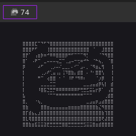
74
⣿⣿⣿⣿⣏⠉⠙⠋⠙⣿⣿⣿⣿⣿⣿⣿⣿⣿⣿⣿⣿⣿⣿⣿⣿⣿⣿⣿⣿⣿

⣿⣿⣿⠟⠋⠀⠀⠀⢸⣿⣿⣿⣿⣿⣿⣿⣿⣿⣿⣿⣿⣿⠀⠈⠀⠀⣸⣿⣿⣿

⣿⡟⠁⠀⢠⣶⡷⠶⠚⠿⠿⣿⣿⣿⡿⠛⠋⠉⠉⠉⠻⡃⠀⠀⠀⠈⠙⠻⣿⣿

⣿⠁⠀⠠⠟⠉⠀⣀⠤⠤⠤⢤⣉⠉⢀⣠⠤⠒⢒⠶⠚⠓⠀⠈⠓⢦⡀⠀⠈⣿

⡿⠀⠀⠀⠀⠴⠋⠀⠀⢀⡠⠤⠌⣀⣀⡀⠄⠊⠁⣠⠄⡀⠈⠻⣶⣄⢻⠀⠀⢸

⡇⠀⠀⠀⠀⠀⢀⡠⠞⢁⣤⢠⡄⢨⠹⣿⣷⡄⣾⣿⠀⠄⠘⠂⣿⣿⢣⠀⠀⢸

⡇⠀⠀⠀⠀⠛⠉⠀⢴⣿⣿⠀⠂⠈⠀⠸⠟⠘⠻⠿⠆⠀⠀⠀⠈⡰⡿⠀⠀⢸

⡇⠀⠀⠀⠀⠀⣀⣀⣀⣉⣉⠀⠀⠀⠀⠀⠀⠀⠀⠀⣀⣀⣠⣤⣴⡿⢧⡇⠀⣾

⡇⠀⠀⠀⠀⠸⣿⣯⣙⣛⡛⠿⠿⠿⠿⠿⠿⠿⠟⢛⣛⣋⣭⣥⡖⡿⠁⠀⢠⣿

⣧⠀⠀⠀⠀⠀⠀⠀⠈⠉⠉⠛⠛⠛⠛⠛⠛⠛⠛⠛⠉⠉⠉⠀⠀⠀⠀⢀⣾⣿

⣿⡀⠀⠀⠐⢦⡀⠀⠀⠀⠀⠀⠀⠀⠀⠀⠀⠀⠀⠀⠀⣀⣠⣤⡶⣠⣴⣿⣿⣿

⣿⣷⠀⠀⠀⠀⣿⣿⣶⣤⣤⣤⣤⣤⣤⣶⣶⣶⣶⣿⣿⣿⣿⣿⣷⣌⠻⣿⣿⣿

⣿⡏⣾⣦⣄⣰⣿⣿⣿⣿⣿⣿⣿⣿⣿⣿⣿⣿⣿⣿⣿⣿⣿⣿⣿⣿⣷⢹⣿⣿

⣿⣇⢿⣿⣿⣿⣿⣿⣿⣿⣿⣿⣿⣿⣿⣿⣿⣿⣿⣿⣿⣿⣿⣿⣿⣿⢟⣼⣿⣿

⣿⣿⣷⣶⣯⣭⣭⣽⣟⣛⣛⣛⣛⣿⣿⣛⣛⣛⣛⣛⣫⣭⣭⣿⣶⣾⣿⣿⣿⣿