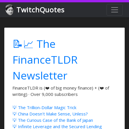
TwitchQuotes
📝📈 The
FinanceTLDR
Newsletter
FinanceTLDR is (❤️ of big money finance) + (❤️ of
writing) · Over 9,000 subscribers
💡 The Trillion-Dollar Magic Trick
💡 China Doesn't Make Sense, Unless?
💡 The Curious Case of the Bank of Japan
💡 Infinite Leverage and the Secured Lending