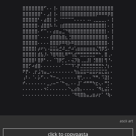
⣿⣿⣿⣿⣿⣿⣿⠋⠄⠄⢸⠄⢸⣿⣿⣿⣿⣿⣿⣿⣿⣿⣿⣿⣿⣿⣿⣿⣿⣿

⣿⣿⣿⣿⣿⣿⠃⠄⣠⡇⢸⠄⢸⣿⣿⣿⣿⣿⣿⣿⣿⣿⣿⣿⡿⠿⠿⠿⡿⣿

⣿⣿⣿⣿⣿⠃⠄⣴⣿⡇⢸⠄⠈⠉⠉⠉⠉⠄⠄⠄⠄⠠⠄⢀⣀⣀⣀⡀⠄⢸

⣿⣿⣿⣿⣿⠄⣼⣿⣿⠧⠸⠄⢰⣾⣿⣿⣿⣿⣿⣿⣿⣿⣿⣿⣿⣿⣿⡇⠄⢸

⣿⣿⣿⣿⣿⠄⠋⠉⠄⠄⣴⣶⣤⣈⠙⢿⣿⣿⣿⣿⣿⣿⣿⣿⣿⣿⣿⡇⠄⢸

⣿⣿⣿⣿⣿⠁⠄⠄⠄⣾⣿⣿⣷⣿⣆⢘⣿⣿⣿⣿⣿⣿⣿⣿⣿⣿⣿⣿⠄⢸

⣿⣿⣿⣿⣿⠄⠄⠄⠄⣿⣿⣿⡿⠿⢿⡷⠿⣿⣿⣿⣿⣿⣿⣿⣿⣿⣿⣿⠄⢸

⣿⣿⣿⣿⡇⡴⠖⢢⠠⣭⣭⣥⣚⠼⣀⡚⠴⢡⣶⣶⣶⣶⣶⣶⣌⢻⡿⣫⠄⠸

⣿⣿⣿⣿⡇⣾⣧⡸⠄⠹⣿⢿⣿⣇⠿⠛⢣⣞⠛⣛⣛⣛⣛⣛⠛⠓⡀⣿⢀⠄

⣿⣿⣿⣿⠇⣿⡿⠃⠄⠄⠈⢹⡿⡋⡀⠄⢬⡹⣷⢀⣀⣸⡇⢘⣿⣿⡇⢻⠘⠄

⣿⣿⡋⠴⣾⣿⠄⠄⠄⠄⠄⠄⠄⠁⠉⠉⠹⠡⡟⣘⣛⣛⣛⣛⣛⣛⡓⡘⡆⠄

⠟⡟⠄⢀⡖⣨⢲⣤⣀⠄⠄⠄⠄⠄⠄⠄⠄⢳⣦⣭⣭⠭⣭⣭⡭⣭⣍⣭⡄⠄

⢠⠇⠄⠈⠄⡥⠋⠄⠄⠙⠒⠤⡀⠄⠄⠄⠄⠄⢿⢃⠄⠄⠄⠙⠛⠄⠩⣽⡇⠄

⠞⠄⠄⠄⠄⠄⠄⠄⣀⡠⠤⠒⠈⠓⢤⡀⠄⠄⣸⠁⠚⠛⠛⠳⣖⢄⠄⠛⡃⠄

⠄⠄⠄⠄⠄⠄⠄⠲⠅⠄⠄⠄⠄⠄⠄⠑⣄⣴⣷⡄⠄⠄⠄⠄⠈⠻⣆⣬⡅⠄

⠄⠄⠄⠄⠄⠄⠄⠄⠄⠄⠄⠄⠄⠄⠄⠄⠈⠻⢿⣿⣷⣤⣠⣶⡴⡖⠁⠘⢷⠄
ascii art
click to copypasta