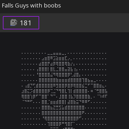
Falls Guys with boobs
181
⠄⠄⠄⠄⠄⠄⠄⠄⠄⣀⣀⣤⣤⣤⣀⡀⠄⠄⠄⠄⠄⠄⠄⠄⠄⠄⠄⠄⠄⠄

⠄⠄⠄⠄⠄⠄⠄⣠⣶⣿⠿⣩⣵⣶⣶⣏⡠⡀⠄⠄⠄⠄⠄⠄⠄⠄⠄⠄⠄⠄

⠄⠄⠄⠄⠄⠄⣴⣿⣿⡟⣴⡿⢿⣿⣿⢿⣷⡔⡄⠄⠄⠄⠄⠄⠄⠄⠄⠄⠄⠄

⠄⠄⠄⠄⠄⢠⣿⣿⣿⡇⣿⣇⣈⣿⣿⣤⣽⣧⢰⡄⠄⠄⠄⠄⠄⠄⠄⠄⠄⠄

⠄⠄⠄⠄⠄⠘⣿⣿⣿⣿⣬⠻⢿⣿⣿⣿⡿⢃⣼⣿⡄⠄⠄⠄⠄⠄⠄⠄⠄⠄

⠄⠄⠄⠄⠄⠄⣿⣿⣿⣿⣿⣿⣷⣶⣶⣶⣾⣿⣿⣿⣿⢹⣿⣦⣤⣀⠄⠄⠄⠄

⠄⢠⣾⡙⢋⣾⣿⣿⣿⣿⣿⠿⣻⣿⣿⡿⣿⡿⢿⣿⣿⣮⣉⠋⠉⣿⣿⣶⣄⠄

⣰⣿⣍⡩⣾⣿⣿⣿⣿⡿⢉⣈⠙⢻⣿⣇⢹⡇⣾⣿⣿⣿⣿⠄⠶⠈⢛⣿⣿⣧

⢿⣿⣿⢱⡿⠋⠉⣿⣿⠁⠙⠉⠄⣸⣿⣿⢸⣧⡹⣿⣿⣿⣿⣷⡀⠄⠈⠱⠾⠏

⠈⠙⠛⠋⠄⠄⠄⣿⣿⡈⣶⣶⣾⣿⣿⡇⣼⣿⣷⣭⠙⠿⠿⠋⠄⠄⠄⠄⠄⠄

⠄⠄⠄⠄⠄⠄⠄⣿⣿⣿⣦⣝⣛⣫⣥⣾⣿⣿⣿⣿⣿⣿⠄⠄⠄⠄⠄⠄⠄⠄

⠄⠄⠄⠄⠄⠄⠄⣿⣿⣿⣿⣿⣿⣿⣿⣿⣿⣿⣿⣿⣿⠟⠄⠄⠄⠄⠄⠄⠄⠄

⠄⠄⠄⠄⠄⠄⠄⠘⢿⣿⣿⣿⣿⣿⣿⣿⣿⣿⣿⡿⠋⠄⠄⠄⠄⠄⠄⠄⠄⠄

⠄⠄⠄⠄⠄⠄⠄⠄⠄⢹⣿⣿⣿⡿⠛⢻⣿⡏⠁⠄⠄⠄⠄⠄⠄⠄⠄⠄⠄⠄

⠄⠄⠄⠄⠄⠄⠄⠄⠄⠄⠉⠉⠉⠄⠰⠿⠿⠿⠆⠄⠄⠄⠄⠄⠄⠄⠄⠄⠄⠄