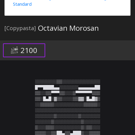
Standard
Octavian Morosan
[Copypasta]
2100
░░░░░░░░▒▒░░░░░░░░░░░░░░

█▀▀████▄▄░░░░░░░▄▄▄▄▄▄██

▒▒░░▒▒▀▀▀▒▒░░░▒▀▀▀▀▀▀▒▒▒

▒▒░█▄█░▓▒▒░░░░▒▒▓▓░█▄█▓▒

░░▒▒▒▒▒░░░░░░░░░░░▒▒▒▒▒░

░░░░░░░░░░░░░░░░░░░░░░░░

░░░░░░░▒░░░░░░░░▒░░░░░░░

░░░░░░▒░░░░░░░░░░▒░░░░░░

▒░░░▒▒▒░░░░░░░░░░▒░▒▒░░░

▒▒▒▒░░▒▒██▄▒▒▄███▒░░▒▒▒▒
