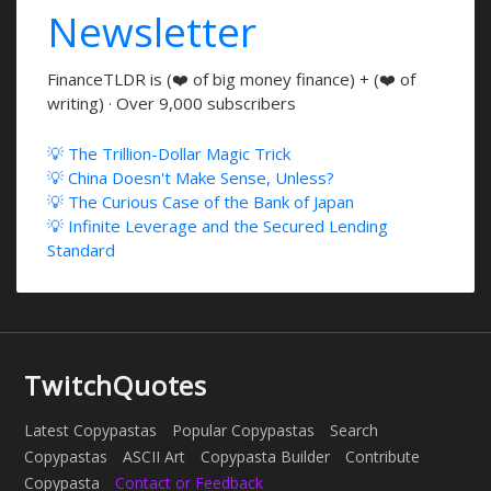
Newsletter
FinanceTLDR is (❤️ of big money finance) + (❤️ of
writing) · Over 9,000 subscribers
💡 The Trillion-Dollar Magic Trick
💡 China Doesn't Make Sense, Unless?
💡 The Curious Case of the Bank of Japan
💡 Infinite Leverage and the Secured Lending
Standard
TwitchQuotes
Latest Copypastas
Popular Copypastas
Search
Copypastas
ASCII Art
Copypasta Builder
Contribute
Copypasta
Contact or Feedback