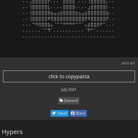
⠄⠄⢠⣿⣿⣿⣿⣿⡟⠄⠄⠄⠈⣿⣿⣿⣿⠁⠄⠄⠄⢹⣿⣿⣿⣿⣿⡄⠄⠄

⠄⠄⢸⣿⣿⣿⣿⣿⣇⠄⠄⠄⠄⣿⣿⣿⣿⠄⠄⠄⠄⣰⣿⣿⣿⣿⣿⡇⠄⠄

⠄⠄⢸⣿⣿⣿⣿⣿⣿⣶⣤⣴⣾⣿⣿⣿⣿⣷⣦⣤⣶⣿⣿⣿⣿⣿⣿⣷⠄⠄

⠄⠄⢸⣿⣿⣿⣿⣿⠿⢿⣿⣿⣿⣿⣿⣿⣿⣿⣿⣿⡿⠿⣿⣿⣿⣿⣿⡟⠄⠄

⠄⠄⠄⠙⠻⢿⣿⣿⣷⡤⠈⠉⠉⠛⠛⠛⠛⠉⠉⠁⢤⣾⣿⣿⡿⠟⠉⠄⠄⠄

⠄⠄⠄⠄⠄⠄⠈⠉⠻⠁⠄⠄⠄⠄⠄⠄⠄⠄⠄⠄⠈⠟⠋⠁⠄⠄⠄⠄⠄⠄

⠄⠄⠄⠄⠄⠄⠄⠄⠄⠄⠄⠄⠄⠄⠄⠄⠄⠄⠄⠄⠄⠄⠄⠄⠄⠄⠄⠄⠄⠄
ascii art
click to copypasta
July 2021
Discord
Tweet
Share
Hypers