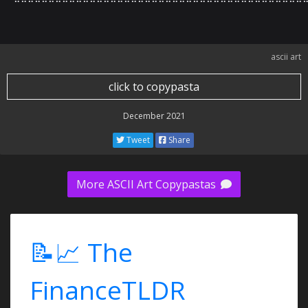
ascii art
click to copypasta
December 2021
Tweet
Share
More ASCII Art Copypastas
📝📈 The
FinanceTLDR