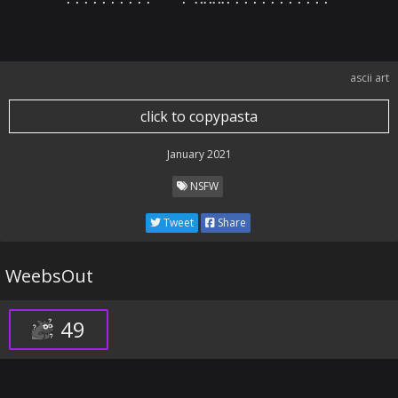
ascii art
click to copypasta
January 2021
NSFW
Tweet
Share
WeebsOut
49