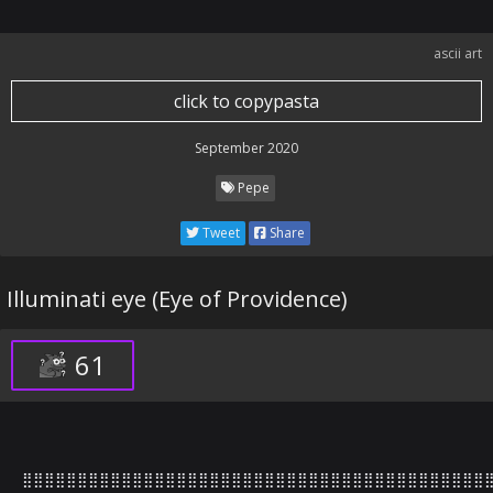
ascii art
click to copypasta
September 2020
Pepe
Tweet
Share
Illuminati eye (Eye of Providence)
61
⣿⣿⣿⣿⣿⣿⣿⣿⣿⣿⣿⣿⣿⣿⣿⣿⣿⣿⣿⣿⣿⣿⣿⣿⣿⣿⣿⣿⣿⣿⣿⣿⣿⣿⣿⣿⣿⣿⣿⣿⣿⣿⣿