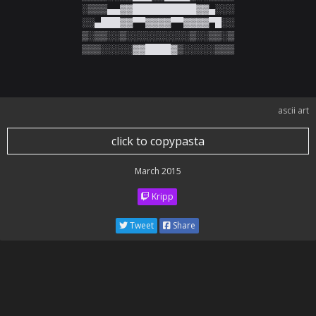
░▒▒▒▄▄▓▓██████████▓▓▄░░░

░░▄███▓▓▀▀▓▓▓▓▀▀▓▓▓▓▀█░░

▒░▒▒░░▒░░░░░░░░░░▒░░▒▒░▒

▒▒▒░░░░░▓▓████▓▒░░░░░▒▒▒
ascii art
click to copypasta
March 2015
Kripp
Tweet
Share