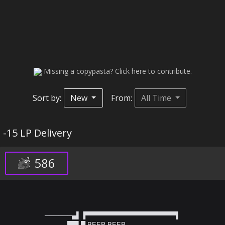
Missing a copypasta? Click here to contribute.
Sort by:
New
From:
All Time
-15 LP Delivery
586
──────▄▌▐▀▀▀▀▀▀▀▀▀▀▀▀▀▀▀▀▀▀▀▀▌

───▄▄██▌█ BEEP BEEP
