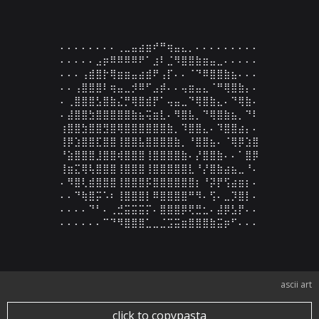
⠄⠄⠄⠄⠄⠄⠄⠄⢀⣀⣤⣴⣶⠞⠛⢶⣤⣄⡀⠄⠄⠄⠄⠄⠄⠄⠄⠄

⠄⠄⠄⠄⠄⣠⡶⠿⠿⠿⠿⠟⠁⣰⠇⣈⠻⣿⣿⣷⣶⣤⣀⠄⠄⠄⠄⠄

⠄⠄⠄⢠⣾⣿⡗⢿⣶⣶⣤⣴⣾⠟⢠⡏⠄⠄⠈⠙⠿⣿⣿⣷⣦⠄⠄⠄

⠄⠄⢠⣿⣿⣿⠇⢶⣤⣀⡺⠿⠋⣠⡾⠄⠄⢤⣶⣤⣄⠈⠛⢿⣿⣷⡄⠄

⠄⢀⣿⣿⣿⣣⣿⣷⣌⡛⢿⣿⣾⡟⠁⢤⣤⣀⠙⢿⣿⣷⣄⠄⠙⢿⣷⠄

⠄⣼⣿⣿⣳⣿⣿⣿⣿⣿⣷⣦⢭⣶⣇⠄⠻⣿⣧⡀⠙⢿⣿⣷⣦⡀⠙⠇

⢰⣿⣿⣳⣿⣿⣻⣿⢿⣿⣿⣿⣿⣿⣿⣷⡀⠹⣿⣿⣄⠄⠹⣿⣿⣴⡄⠄

⢸⡿⣱⣿⣿⣏⣿⣿⢸⣿⣿⣧⣿⣿⣿⣿⣷⡀⠘⣿⣿⣦⠄⠈⢿⡿⣱⣿

⠘⣵⣿⣿⣿⣸⣿⣿⢾⣿⣿⣿⢸⣿⣿⣿⣿⣷⠄⡜⣿⣿⣷⠄⠄⠁⣿⡿

⢸⣶⣍⢿⢧⣿⣿⣿⢸⣿⣿⣿⢸⣿⣿⣿⣿⣿⣇⠘⡜⣿⣷⣴⣦⣀⠘⠄

⠄⠻⣿⢇⣾⣿⣿⣿⢸⣿⣿⣿⡯⣿⣿⣿⣿⣿⣿⡆⠘⡽⡟⢫⣴⣶⡆⠄

⠄⠄⠙⢷⣿⡭⠡⠆⢸⣿⣿⣿⡇⠿⣿⣿⣿⣿⠛⠻⠄⢫⠄⣀⡹⣿⡇⠄

⠄⠄⠄⠄⠙⠃⠄⢀⣚⣭⣭⣭⡍⠄⣿⣿⣿⡿⢟⣛⣂⠄⣼⡿⣣⡟⠄⠄

⠄⠄⠄⠄⠄⠄⠉⠙⠻⣿⣿⣿⣁⣀⣈⣩⣭⣶⣿⣿⣿⣷⣭⡶⠋⠄⠄⠄
ascii art
click to copypasta