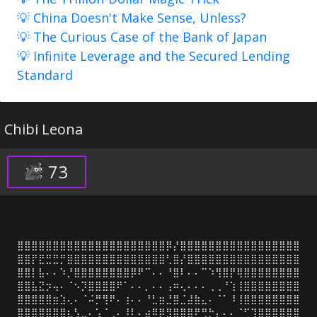
💡 China Doesn't Make Sense, Unless?
💡 The Curious Case of the Bank of Japan
💡 Infinite Leverage and the Secured Lending
Standard
Chibi Leona
73
⣿⣿⣿⣿⣿⣿⣿⣿⣿⣿⣿⣿⣿⣿⣿⣿⣿⣿⣿⣿⣿⡿⡜⣿⣿⣿⣿⣿⣿⣿⣿⣿⣿⣿⣿⣿⣿⣿⣿⣿

⣿⣿⡟⣟⣛⣛⡛⣿⣿⣿⣿⣿⣿⣿⣿⣿⣿⣿⣿⣿⣿⢃⣿⡜⣿⣿⣿⣿⣿⣿⣿⣿⣿⣿⣿⣿⣿⣿⣿⣿

⣿⣿⡇⣧⠄⠄⠱⡘⣿⣿⣿⣿⣿⣿⣿⣿⡿⠟⠉⠄⠄⠘⣿⠇⠄⠄⠉⠱⢻⣿⡟⢿⣿⣿⣿⣿⣿⣿⣿⣿

⣿⣿⣧⣝⡲⢤⠄⠈⠢⡹⣿⣿⣿⣿⠟⠁⠄⠄⡀⠄⠄⢠⠶⢄⠄⠄⠄⢀⢀⠘⢱⢸⣿⣿⣿⣿⣿⣿⣿⣿

⣿⣿⣿⣿⣿⣶⣱⢄⠄⠈⠬⡛⢻⠟⠄⢰⠄⠄⠘⣃⣶⣘⣿⣈⣼⣷⣄⠄⠈⠁⠸⢸⣿⣿⣿⣿⣿⣿⣿⣿

⣿⣿⣿⣿⣿⣿⣿⣆⢣⣀⠄⢡⠈⢀⠄⠸⠇⠄⣴⠿⡿⣻⣿⣿⣿⠟⢛⡓⡄⠄⠄⠈⠋⢹⣿⣿⣿⣿⣿⣿
