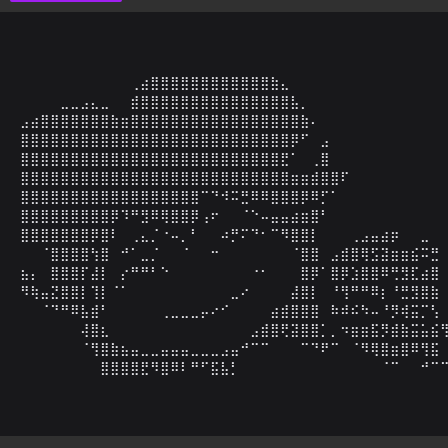
⠀⠀⠀⠀⠀⠀⠀⠀⠀⠀⠀⢀⣴⣿⣿⣿⣿⣿⣿⣿⣿⣿⣿⣿⣿⣷⣄⠀⠀⠀

⠀⠀⠀⠀⣀⣀⣠⣄⣀⠀⠀⣾⣿⣿⣿⣿⣿⣿⣿⣿⣿⣿⣿⣿⣿⣿⣿⣧⡀⠀

⣠⣴⣿⣿⣿⣿⣿⣿⣿⣷⣶⣿⣿⣿⣿⣿⣿⣿⣿⣿⣿⣿⣿⣿⣿⣿⣿⣿⣷⠄⠀⠀

⣿⣿⣿⣿⣿⣿⣿⣿⣿⣿⣿⣿⣿⣿⣿⣿⣿⣿⣿⣿⣿⣿⣿⣿⣿⣿⣿⡿⠋⠀⣠⠀⠀

⣿⣿⣿⣿⣿⣿⣿⣿⣿⣿⣿⣿⣿⣿⣿⣿⣿⣿⣿⣿⣿⣿⣿⣿⣿⣿⣟⠁⠀⢀⣿⠀⠀

⣿⣿⣿⣿⣿⣿⣿⣿⣿⣿⣿⣿⣿⣿⣿⣿⣿⣿⣿⣿⣿⣿⣿⣿⣿⣿⣿⣶⣶⣾⣿⣿⠏⠀⠀

⣿⣿⣿⣿⣿⣿⣿⣿⣿⣿⣿⣿⣿⣿⣿⣿⣿⣿⠉⠙⠺⠭⣛⠿⠿⣿⣿⣿⡿⠿⡋⠁⠀⠀

⣿⣿⣿⣿⣿⣿⣿⣿⣿⡿⠹⠛⣻⠿⢿⣿⣿⡿⢠⠖⠀⠀⠈⠑⠤⣤⣤⣴⣶⣿⠃⠀⠀

⣿⣿⣿⣿⣿⣿⣿⡿⣿⠇⠀⢀⣄⡈⠐⠤⡀⠃⠀⠀⠴⡛⠍⠙⠂⠉⠻⣿⣿⡇⠀⠀⠀⢀⣠⣤⣴⡶⠀⠀⣀⠀⠀
⠀⠀⠈⣿⣿⣿⣿⢳⣿⠀⠚⠁⣀⡈⠀⠀⠈⠀⠀⠒⠀⠀⠀⠀⠀⠀⠀⠈⣿⣿⠀⣠⣾⣿⢿⣫⣽⣶⣶⣮⠭⣛

⣦⡄⠀⣿⣿⣿⡏⣼⡇⠀⡔⠛⠛⠃⠑⠀⠀⠀⠀⠀⠀⠀⠀⠐⠂⠀⠀⠀⣿⡿⠁⣿⡿⣱⣿⣿⠿⢛⣻⣏⣴⣿

⠻⢷⣤⣝⣿⣿⡇⢹⡇⠈⠁⠀⠀⠀⠀⠀⠀⠀⠀⠀⠀⣀⠔⠀⠀⠀⠀⣼⣿⡇⠀⠘⢻⠛⠛⠿⡆⠘⣛⣻⣿⣷

⠀⠀⠈⠙⠛⠿⣧⣾⠃⠀⠀⠀⠀⠀⢀⣀⣀⣀⡤⠔⠊⠀⠀⠀⠀⣴⣾⣿⣿⣿⠀⠷⠾⠮⠳⠤⠘⡻⢾⣭⡉⢣

⠀⠀⠀⠀⠀⠀⢼⣿⣆⠀⠀⠀⠀⠀⠀⠀⠀⠀⠀⠀⠀⠀⠀⣠⣾⣿⢟⣽⣿⣿⡁⡀⠲⣶⣶⣯⡻⣾⣷⣭⣥⣮⢻
⠀⠀⠀⠀⠀⠀⠈⢻⣿⣷⣦⣤⣀⣀⣤⣤⣤⣀⣀⣀⣠⣤⠚⠉⠉⠀⠀⠀⠉⠙⠟⠉⠀⠈⠻⢿⣿⣶⣿⠿⢻⣯

⠀⠀⠀⠀⠀⠀⠀⠀⣿⣿⣿⣿⣟⠻⣿⠿⠇⠛⠋⣯⣧⡃⠀⠀⠀⠀⠀⠀⠀⠀⠀⠀⠀⠀⠀⠀⠈⠉⠀⠀⠚⠉