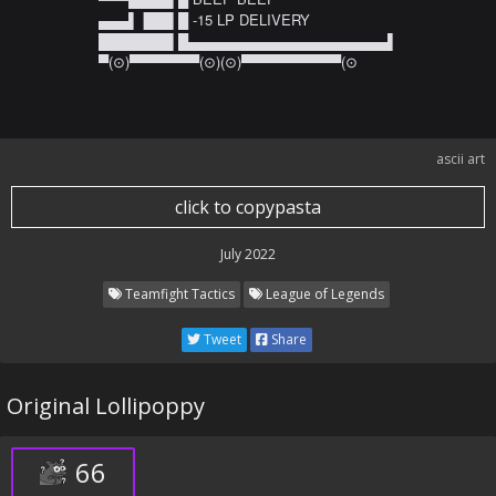
▄▄▄▌▐██▌█ -15 LP DELIVERY

███████▌█▄▄▄▄▄▄▄▄▄▄▄▄▄▄▄▄▄▄▄▄▌

▀(⊙)▀▀▀▀▀▀▀(⊙)(⊙)▀▀▀▀▀▀▀▀▀▀(⊙
ascii art
click to copypasta
July 2022
Teamfight Tactics
League of Legends
Tweet
Share
Original Lollipoppy
66