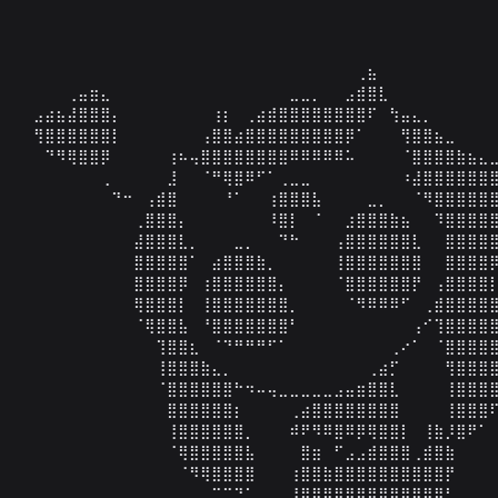
⠀⠀⠀⠀⠀⠀⠀⠀⠀⠀⠀⠀⠀⠀⠀⠀⠀⠀⠀⠀⠀⠀⠀⠀⠀⠀⠀⠀⠀⠀⢀⣦⠀⠀⠀⠀⠀⠀⠀⠀⠀⠀⠀
⠀⠀⠀⠀⢀⣤⣶⣄⠀⠀⠀⠀⠀⠀⠀⠀⠀⠀⠀⠀⠀⠀⠀⠀⣀⣀⡀⠀⠀⣠⣾⣿⣇⠀⠀⠀⠀⠀⠀⠀⠀⠀⠀
⠀⣠⣴⣦⣼⣿⣿⣿⡄⠀⠀⠀⠀⠀⠀⠀⠀⢰⡆⠀⢀⣴⣾⣿⣿⣿⣿⣿⣿⣿⣿⠏⠀⢳⣤⣄⡀⠀⠀⠀⠀⠀⠀
⠀⢻⣿⣿⣿⣿⣿⣿⡇⠀⠀⠀⠀⠀⠀⠀⢠⣿⣿⣴⣿⣿⣿⣿⣿⣿⣿⣿⣿⡿⠁⠀⠀⠀⢻⣿⣿⣦⣀⠀⠀⠀⠀
⠀⠀⠙⠻⢿⣿⣿⡿⠀⠀⠀⠀⠀⢰⠦⢤⣿⣿⣿⣿⣿⣿⣿⣿⠿⠿⠿⠿⠿⠥⠀⠀⠀⠀⠈⣿⣿⣿⣿⣷⣦⣄⣀
⠀⠀⠀⠀⠀⠀⠀⢀⠀⠀⠀⠀⠀⣸⠀⠀⠈⠛⢿⣿⠿⠋⠁⢀⣀⣀⠀⠀⠀⠀⠀⠀⠀⠀⠰⣼⣿⣿⣿⣿⣿⣿⣿
⠀⠀⠀⠀⠀⠀⠀⠀⠙⠒⠀⢠⣾⣿⠀⠀⠀⠀⠘⠁⠀⠀⢰⣿⣿⣿⣧⠀⠀⠀⠀⣀⡀⠀⠀⠈⠻⣿⣿⣿⣿⣿⣿
⠀⠀⠀⠀⠀⠀⠀⠀⠀⠀⢀⣿⣿⣿⡄⠀⠀⠀⠀⠀⠀⠀⠸⣿⡇⠀⠈⠀⠀⣰⣿⣿⣿⣷⣦⠀⠀⠹⣿⣿⣿⣿⣿
⠀⠀⠀⠀⠀⠀⠀⠀⠀⠀⣼⣿⣿⣿⣇⡀⠀⠀⠀⣀⡀⠀⠀⠙⠓⠀⠀⠀⢠⣿⣿⣿⣿⣿⣿⣇⠀⠀⣿⣿⣿⣿⣿
⠀⠀⠀⠀⠀⠀⠀⠀⠀⠀⣿⣿⣿⣿⣿⠁⠀⣴⣿⣿⣿⣷⡀⠀⠀⠀⠀⠀⢸⣿⣿⣿⣿⣿⣿⣿⠀⠀⣿⣿⣿⣿⡿
⠀⠀⠀⠀⠀⠀⠀⠀⠀⠀⣿⣿⣿⣿⡿⠀⢰⣿⣿⣿⣿⣿⣿⡄⠀⠀⠀⠀⠈⣿⣿⣿⣿⣿⣿⡟⠀⢠⣿⣿⣿⣿⡇
⠀⠀⠀⠀⠀⠀⠀⠀⠀⠀⢿⣿⣿⣿⡇⠀⢸⣿⣿⣿⣿⣿⣿⣿⡀⠀⠀⠀⠀⠈⠻⠿⠿⠿⠋⠀⢀⣾⣿⣿⣿⣿⣿
⠀⠀⠀⠀⠀⠀⠀⠀⠀⠀⠈⢿⣿⣿⣧⠀⠘⣿⣿⣿⣿⣿⣿⣿⠃⠀⠀⠀⠀⠀⠀⠀⠀⠀⠀⢠⠊⢹⣿⣿⣿⣿⣿
⠀⠀⠀⠀⠀⠀⠀⠀⠀⠀⠀⠀⢹⣿⣿⣆⠀⠈⠙⠛⠛⠛⠋⠁⠀⠀⠀⠀⠀⠀⠀⠀⠀⢀⠔⠁⠀⠈⣿⣿⣿⣿⣿
⠀⠀⠀⠀⠀⠀⠀⠀⠀⠀⠀⠀⢸⣿⣿⣿⣷⣄⡀⠀⠀⠀⠀⠀⠀⠀⠀⠀⠀⠀⠀⢀⣴⡋⠀⠀⠀⠀⢻⣿⣿⣿⣿
⠀⠀⠀⠀⠀⠀⠀⠀⠀⠀⠀⠀⠈⣿⣿⣿⣿⣿⣿⠓⠲⠤⢤⣀⣀⣀⣀⣀⣠⣤⣶⣿⣿⣇⠀⠀⠀⠀⢸⣿⣿⣿⣿
⠀⠀⠀⠀⠀⠀⠀⠀⠀⠀⠀⠀⠀⣿⣿⣿⣿⣿⣿⡆⠀⠀⠀⠀⢀⣴⣿⣿⣿⣿⣿⣿⣿⣿⠀⠀⠀⠀⢸⣿⣿⣿⠏
⠀⠀⠀⠀⠀⠀⠀⠀⠀⠀⠀⠀⠀⢸⣿⣿⣿⣿⣿⣿⡀⠀⠀⠀⠾⠟⠻⠿⣿⠿⡿⢿⣿⣿⡇⠀⢸⣷⡸⣿⠟⠁⠀
⠀⠀⠀⠀⠀⠀⠀⠀⠀⠀⠀⠀⠀⠈⢿⣿⣿⣿⣿⣿⣧⠀⠀⠀⠀⣿⣶⠀⠋⣠⣠⣾⣿⣿⣿⢀⣾⣿⣷⠀⠀⠀⠀
⠀⠀⠀⠀⠀⠀⠀⠀⠀⠀⠀⠀⠀⠀⠈⠻⢿⣿⣿⣿⣿⠀⠀⠀⢰⣿⣿⣷⣿⣿⣿⣿⣿⣿⣿⣿⣿⣿⡟⠀⠀⠀⠀
⠀⠀⠀⠀⠀⠀⠀⠀⠀⠀⠀⠀⠀⠀⠀⠀⠀⠉⠉⠙⠁⠀⠀⠀⣸⣿⣿⣿⣿⣿⣿⣿⣿⣿⣿⣿⣿⠿⠃⠀⠀⠀⠀