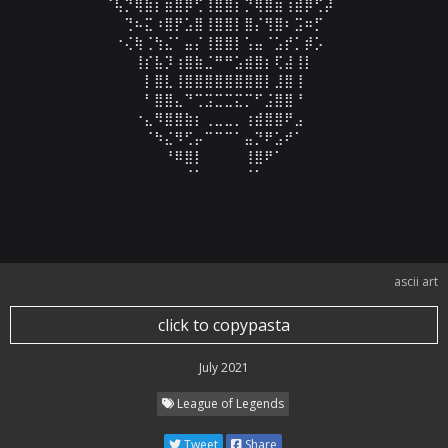
⠀⠀⠀⠀⠀⠀⠀⠀⠈⢧⡙⢿⣷⡆⣶⣿⡿⢋⢸⣿⣿⡆⡙⢿⣿⣶⢰⣾⡿⢋⡼⠀⠀⠀⠀⠀⠀⠀⠀⠀

⠀⠀⠀⠀⠀⠀⠀⠀⠀⠀⢙⠦⣍⠰⣿⡟⣡⣿⢸⣿⣿⡇⣿⡌⢻⣿⠆⣩⠶⡋⠀⠀⠀⠀⠀⠀⠀⠀⠀⠀

⠀⠀⠀⠀⠀⠀⠀⠀⠀⠐⢌⢷⢈⢳⣌⠁⣤⡌⢸⣿⣿⡇⢡⣤⠈⣡⡞⡁⡾⡡⠀⠀⠀⠀⠀⠀⠀⠀⠀⠀

⠀⠀⠀⠀⠀⠀⠀⠀⠀⠀⠀⢸⡎⣧⡹⢰⣿⣷⣈⠛⠛⣡⣾⣿⡆⢏⣼⢸⡇⠀⠀⠀⠀⠀⠀⠀⠀⠀⠀⠀

⠀⠀⠀⠀⠀⠀⠀⠀⠀⠀⠀⠀⡇⣿⣇⢸⣿⣿⣿⣿⣿⣿⣿⣿⡇⣸⣿⢸⠀⠀⠀⠀⠀⠀⠀⠀⠀⠀⠀⠀

⠀⠀⠀⠀⠀⠀⠀⠀⠀⠀⠀⠀⠃⣿⣿⣄⠙⢉⣩⣉⣉⣍⡉⠋⣨⣿⣿⠘⠀⠀⠀⠀⠀⠀⠀⠀⠀⠀⠀⠀

⠀⠀⠀⠀⠀⠀⠀⠀⠀⠀⠀⠐⣄⠻⣿⣿⣷⡆⢀⣀⣀⡀⢰⣾⣿⣿⠟⣠⠀⠀⠀⠀⠀⠀⠀⠀⠀⠀⠀⠀

⠀⠀⠀⠀⠀⠀⠀⠀⠀⠀⠀⠀⠈⠳⣌⠻⢋⡤⠉⠉⠉⠁⣤⡙⠟⣡⠞⠁⠀⠀⠀⠀⠀⠀⠀⠀⠀⠀⠀⠀

⠀⠀⠀⠀⠀⠀⠀⠀⠀⠀⠀⠀⠀⠀⠘⠿⣿⡇⠀⠀⠀⠀⢸⣿⠟⠁⠀⠀⠀⠀⠀⠀⠀⠀⠀⠀⠀⠀⠀⠀

⠀⠀⠀⠀⠀⠀⠀⠀⠀⠀⠀⠀⠀⠀⠀⠀⠈⠁⠀⠀⠀⠀⠈⠁⠀⠀⠀⠀⠀⠀⠀⠀⠀⠀⠀⠀⠀⠀⠀⠀

⠀⠀⠀⠀⠀⠀⠀⠀⠀⠀⠀⠀⠀⠀⠀⠀⠀⠀⠀⠀⠀⠀⠀⠀⠀⠀⠀⠀⠀⠀⠀⠀⠀⠀⠀⠀⠀⠀⠀⠀
ascii art
click to copypasta
July 2021
League of Legends
Tweet
Share