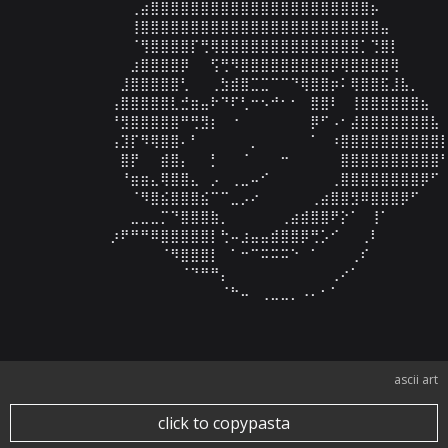
⠀⠀⠀⠀⠀⠀⠀⠀⠀⠀⠀⢀⣴⣿⣿⣿⣿⣿⣿⣿⣿⣿⣿⣿⣿⣿⣿⣿⣿⣿⣿⣿⣿⣿⣿⡦⠀⠀⠀⠀⠀⠀⠀
⠀⠀⠀⠀⠀⠀⠀⠀⠀⠀⠀⢸⣿⣿⣿⣿⣿⣿⣿⣿⣿⣿⣿⣿⣿⣿⣿⣿⣿⣿⣿⣿⣿⣿⣿⣿⣤⠀⠀⠀⠀⠀⠀
⠀⠀⠀⠀⠀⠀⠀⠀⠀⠀⠀⠈⢻⣿⣿⣿⣿⡏⢛⢿⣿⣿⣿⣿⣿⣿⣿⣿⣿⣿⣿⣿⣿⣿⡁⢙⣿⡇⠀⠀⠀⠀⠀
⠀⠀⠀⠀⠀⠀⠀⠀⠀⠀⠀⣰⣿⣿⣿⣿⡿⠀⠀⢫⢛⠻⣿⣿⣿⣿⣿⣿⣿⣿⣿⡿⢿⣿⣿⣿⣿⢿⠀⠀⠀⠀⠀
⠀⠀⠀⠀⠀⠀⠀⠀⠀⠀⣸⣿⣿⣿⣿⣿⢃⠀⠀⢀⣳⣾⣿⣉⣉⠉⠉⠙⢿⣿⣿⡶⠅⢿⣿⣿⣯⣸⣧⡀⠀⠀⠀
⠀⠀⠀⠀⠀⠀⠀⠀⠀⢠⣿⣿⣿⣿⣿⣇⣚⣶⣤⠗⠙⠏⢃⠒⠢⠚⠂⠂⠀⣿⣿⠇⠀⢸⣿⣿⣿⣿⣿⣿⣦⠀⠀
⠀⠀⠀⠀⠀⠀⠀⠀⠀⠘⣻⣿⣿⣿⣿⣿⠛⢛⣻⡆⠀⠐⠀⠀⠀⠀⠀⠀⠀⡿⠋⠠⠂⣼⣿⣿⣿⣿⣿⣿⣿⣧⠀
⠀⠀⠀⠀⠀⠀⠀⠀⠀⢠⣹⡏⠻⢿⣿⣿⠄⠃⠀⠀⠀⠀⠀⡀⠀⠀⠀⠀⠀⠁⠀⠰⣿⣿⣿⣿⣿⣿⣿⣿⣿⣿⡇
⠀⠀⠀⠀⠀⠀⠀⠀⠀⠀⣿⡟⠀⠀⣾⣿⡄⠀⠀⡃⠀⠀⠈⠀⠀⠀⠒⠀⠀⠀⠀⠀⣿⣿⣿⣿⣿⣿⣿⣿⣿⣿⠃
⠀⠀⠀⠀⠀⠀⠀⠀⠀⠀⠘⣶⣶⣄⢿⣿⣿⣄⠀⡠⠀⢀⣀⠤⠊⠀⠀⠀⠀⠀⠀⢀⣿⣿⣿⣿⣿⣿⣿⣿⡿⠋⠀
⠀⠀⠀⠀⠀⠀⠀⠀⠀⠀⠀⠈⠻⣿⣮⣿⣿⣿⣮⠉⠉⣀⡠⠔⠀⠀⠀⠀⠀⢀⣴⣿⣿⣻⠿⣿⣿⣿⡿⠋⠀⠀⠀
⠀⠀⠀⠀⠀⠀⠀⠀⠀⠀⠀⣀⣀⣀⡉⠙⣿⣿⣿⣷⡀⠀⠀⠀⠀⠀⢀⣴⣾⣿⣿⠟⡕⠁⠀⢸⠁⠀⠀⠀⠀⠀⠀
⠀⠀⠀⠀⠀⠀⠀⠀⠀⡰⠟⠛⠛⠿⣿⣿⣿⣿⣿⡇⢓⠤⣰⣤⣤⣾⣿⣿⡿⢛⡡⠊⠀⠀⢀⠇⠀⠀⠀⠀⠀⠀⠀
⠀⠀⠀⠀⠀⠀⠀⠀⠀⠀⠀⠀⠀⠀⠈⠻⣿⣿⣿⡇⠀⠁⠒⠉⠭⠭⠭⠑⠀⠁⠀⠀⠀⢀⠎⠀⠀⠀⠀⠀⠀⠀⠀
⠀⠀⠀⠀⠀⠀⠀⠀⠀⠀⠀⠀⠀⠀⠀⠀⠈⠙⠛⠛⡄⠀⠀⠀⠀⠀⠀⠀⠀⠀⠀⢀⠔⠁⠀⠀⠀⠀⠀⠀⠀⠀⠀
⠀⠀⠀⠀⠀⠀⠀⠀⠀⠀⠀⠀⠀⠀⠀⠀⠀⠀⠀⠀⠈⠓⠤⠀⢀⣀⣀⡀⠠⠄⠂⠁⠀⠀⠀⠀⠀⠀⠀⠀⠀⠀
ascii art
click to copypasta