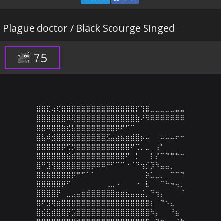
Plague doctor / Black Scourge Singed
75
⣿⣿⣏⢴⢏⣿⣿⣿⣿⣿⣿⣿⣿⣿⣿⣿⣿⣿⣿⣿⡏⢹⣿⣀⣀⣀⣀⣀⣤⣤

⣿⣿⣿⣿⣿⣿⠿⢿⣿⣿⣿⣿⣿⣿⣿⣿⣿⣿⣿⣿⣷⠜⠻⠿⠿⠿⠿⠿⠿⠿

⣿⣿⠿⣿⣿⣷⣞⣧⣿⣿⣿⣿⣿⣿⣿⣿⡿⠟⠋⠉⠀⠀⠀⠀⠀⠀⠀⠀⠀⠀

⣿⣧⠾⣺⣿⣿⣿⣿⣿⣿⣿⣿⣿⣿⣫⣤⣴⣦⣶⣾⣿⡦⠤⠀⠀⠤⠤⠤⠖⠒

⣿⣿⣿⣿⣿⡿⢋⡻⣿⣿⣿⣿⣿⣿⣿⣿⣿⣿⣿⠟⢉⡀⣀⠀⢠⠃⠀⠀⠀⠀

⣿⣿⣿⣿⣿⣿⣮⣾⣿⣿⣿⣿⣿⣿⣿⣿⣿⣿⠟⠀⡃⠀⠀⡇⡜⠉⠙⠛⠓⠒

⣿⠛⣹⢻⣿⣿⣿⣿⣿⣿⣿⡿⠿⠿⠛⠋⠉⠉⠐⠈⠙⢲⡊⡹⠳⣤⣤⡀⠀⠀

⣿⣷⣷⣿⣿⣿⣿⡿⠛⠋⠁⠁⠀⠀⠀⠀⠀⠀⠀⠀⠀⠀⡵⣁⣀⡀⠀⠉⠉⠙

⣿⣿⣿⣿⣿⡿⠋⠀⠀⠀⠀⠀⠀⠀⢀⣀⠠⠀⠀⠀⠐⠀⣇⠀⠀⠉⠓⠲⢤⡀

⣿⣿⣿⣿⡟⠀⣀⣠⣤⣶⣾⣿⣿⣿⣿⣿⣶⣶⣦⣤⣤⣬⡀⠙⢲⡄⠀⠀⠀⠈

⣿⠟⣻⢿⣶⣿⣿⣿⣿⣿⣿⣿⣿⣿⣿⣿⣿⣿⣿⣿⣿⣿⣿⡆⠀⠙⠢⣄⠀⠀

⣿⣮⣯⣾⣿⣿⡟⣩⣿⣿⣿⣿⣿⣿⣿⣿⣿⣿⣿⣿⣿⣿⣿⠳⡄⠀⠀⠘⣦⠀

⣿⣿⣿⣿⣿⣿⣿⣿⣾⣿⣿⣿⣿⣿⣿⣿⣿⣿⣿⣿⣿⣿⠋⠀⠙⢲⠀⠀⠈⢳
