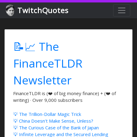
TwitchQuotes
📝📈 The
FinanceTLDR
Newsletter
FinanceTLDR is (❤️ of big money finance) + (❤️ of
writing) · Over 9,000 subscribers
💡 The Trillion-Dollar Magic Trick
💡 China Doesn't Make Sense, Unless?
💡 The Curious Case of the Bank of Japan
💡 Infinite Leverage and the Secured Lending