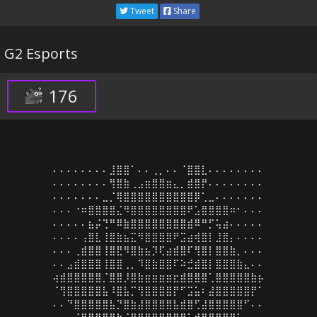
Tweet
Share
G2 Esports
176
⠄⠄⠄⠄⠄⠄⠄⠄⣸⣿⣿⠁⠄⠄⢀⡀⠄⠄⠈⣿⣿⣇⠄⠄⠄⠄⠄⠄⠄⠄

⠄⠄⠄⠄⠄⠄⠄⠄⢻⣿⣷⢀⣠⣶⣿⣿⣶⣄⡀⣾⣿⡟⠄⠄⠄⠄⠄⠄⠄⠄

⠄⠄⠄⠄⠄⠄⠄⣀⡈⢿⣿⣿⣿⣿⣿⣿⣿⣿⣿⣿⡿⢁⣀⠄⠄⠄⠄⠄⠄⠄

⠄⠄⠄⠐⠶⣿⣿⣿⣿⣌⠻⣿⣿⣿⣿⣿⣿⣿⣿⠟⣡⣿⣿⣿⣿⠶⠂⠄⠄⠄

⠄⠄⠄⠄⠄⣦⡬⢙⠛⠿⣷⣿⣿⣿⣿⣿⣿⣿⣿⣾⠿⠛⡋⢥⣴⠄⠄⠄⠄⠄

⠄⠄⠄⠄⢠⣿⣇⢸⣿⣷⣦⣍⠻⣿⣿⣿⣿⠟⣩⣴⢾⣿⡇⣸⣿⡄⠄⠄⠄⠄

⠄⠄⠄⢀⣾⣿⣿⢸⣿⣟⠻⣿⣷⣦⡹⢏⣴⣾⣿⠏⢻⣿⡇⣿⣿⣷⡀⠄⠄⠄

⠄⠄⣠⣾⣿⣿⣿⢸⣿⣿⢀⡀⠹⣿⣷⣿⣿⠏⠵⣚⣾⣿⡇⣿⣿⣿⣷⣄⠄⠄

⢴⣾⣿⣿⣿⣿⣿⡈⣿⣿⡸⣿⣷⣶⣶⣶⣶⣖⣾⣿⣿⣿⢁⣿⣿⣿⣿⣿⣷⡦

⠈⢻⣿⣿⣿⣿⣿⣧⠸⣿⣧⡉⢻⣿⣿⣿⣿⡟⠋⣩⣥⠆⣼⣿⣿⣿⣿⣿⡟⠁

⠄⠄⠙⣿⣿⣿⣿⣿⣧⡙⣿⣷⣼⣿⣿⣿⣿⣧⣾⣿⢋⣼⣿⣿⣿⣿⣿⠋⠄⠄

⠄⠄⠄⠈⠻⣿⣿⣿⣿⣷⣌⠻⣿⣿⡟⣿⣿⣿⡿⣡⣾⣿⣿⣿⣿⠟⠁⠄⠄⠄
