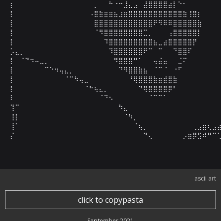
⡆⠀⠀⠀⠀⠀⠀⠀⠀⠀⠀⠀⠀⠀⠀⠀⠀⡀⠀⠀⠓⠐⠒⣸⣄⣠⠀⣼⣿⣿⣿⣿⣴⡇⠑⠂⠀⠀⠀⠀⠀⠀⠀
⡇⠀⠀⠀⠀⠀⠀⠀⠀⠀⠀⠀⠀⠀⠀⠀⠠⣿⣷⣶⣶⣦⣰⣶⣿⣿⣿⣿⣿⣿⣿⣿⣿⣿⣿⣷⢸⣿⡆⠀⠀⠀⠀
⡇⠀⠀⠀⠀⠀⠀⠀⠀⠀⠀⠀⠀⠀⠀⠀⠀⣿⣿⣿⣿⣿⣿⣿⣿⣿⣿⣿⣿⠟⠻⠿⠿⣿⣿⣿⣿⣿⣷⠀⠀⠀⠀
⡇⠀⠀⠀⠀⠀⠀⠀⠀⠀⠀⠀⠀⠀⠀⠀⠀⠈⠻⣿⣿⣿⣿⣿⣿⣿⣿⣉⡀⠀⠀⠀⢠⣿⣿⣿⣿⣿⡇⠀⠀⠀⠀
⡇⠀⠀⠀⠀⠀⠀⠀⠀⠀⠀⠀⠀⠀⠀⠀⠀⠀⠀⠹⣿⣿⣿⣿⣿⣿⣿⣿⣿⣦⣀⣴⣿⣿⣿⣿⣿⡟⠀⠀⠀⠀⠀
⡡⣄⡀⠀⠀⠀⠀⠀⠀⠀⠀⠀⠀⠀⠀⠀⠀⠀⠀⠀⠹⣿⣿⣿⣿⣿⣿⠟⠉⠀⠉⠀⠀⠙⣿⣿⠏⠀⠀⠀⠀⠀⠀
⡇⠀⠈⠙⠲⠤⣀⡀⠀⠀⠀⠀⠀⠀⠀⠀⠀⠀⠀⠀⠀⠻⣿⣿⣿⠛⠁⠀⠀⢤⣬⣤⠀⠀⣈⠍⠀⠀⠀⠀⠀⠀⠀
⡇⠀⠀⠀⠀⠀⠀⠉⠑⠲⢤⣄⡀⠀⠀⠀⠀⠀⠀⠀⠀⠀⠙⠻⣿⣿⣷⣦⠀⠈⠉⠈⠀⠐⠋⠀⠀⠀⠀⠀⠀⠀⠀
⡇⠀⠀⠀⠀⠀⠀⠀⠀⠀⠀⠈⠉⠳⢤⣀⠀⠀⠀⠀⠀⠀⠀⠀⠘⢿⣿⣿⣿⣷⣶⣾⣿⣷⠀⠀⠀⠀⠀⠀⠀⠀⠀
⡇⠀⠀⠀⠀⠀⠀⠀⠀⠀⠀⠀⠀⠀⠀⠈⠓⢦⣄⡀⠀⠀⠀⠀⠀⠀⠙⢿⣿⣿⣿⣿⡿⠃⠀⠀⠀⠀⠀⠀⠀⠀⠀
⠇⠀⠀⠀⠀⠀⠀⠀⠀⠀⠀⠀⠀⠀⠀⠀⠀⠀⠈⠙⠢⠀⠀⠀⠀⠀⠀⠀⠈⠉⠉⠁⠀⠀⠀⠀⠀⠀⠀⠀⠀⠀⠀
⢹⠉⠀⠀⠀⠀⠀⠀⠀⠀⠀⠀⠀⠀⠀⠀⠀⠀⠀⠀⠀⠀⠳⣄⠀⠀⠀⠀⠀⠀⠀⠀⠀⠀⠀⠀⠀⠀⠀⠀⠀⠀⠀
⢸⡇⠀⠀⠀⠀⠀⠀⠀⠀⠀⠀⠀⠀⠀⠀⠀⠀⠀⠀⠀⠀⠀⠈⠳⡀⠀⠀⠀⠀⠀⠀⠀⠀⠀⠀⠀⠀⠀⠀⠀⠀⠀
⢸⠁⠀⠀⠀⠀⠀⠀⠀⠀⠀⠀⠀⠀⠀⠀⠀⠀⠀⠀⠀⠀⠀⠀⠀⠈⢦⡀⠀⠀⠀⠀⠀⠀⠀⠀⠀⢀⣠⣶⢆⣠⣴
⡌⠀⠀⠀⠀⠀⠀⠀⠀⠀⠀⠀⠀⠀⠀⠀⠀⠀⠀⠀⠀⠀⠀⠀⠀⠀⠀⠙⢄⠀⠀⠀⠀⠀⠀⡠⣶⡿⣫⠾⠛⠉
ascii art
click to copypasta
September 2021