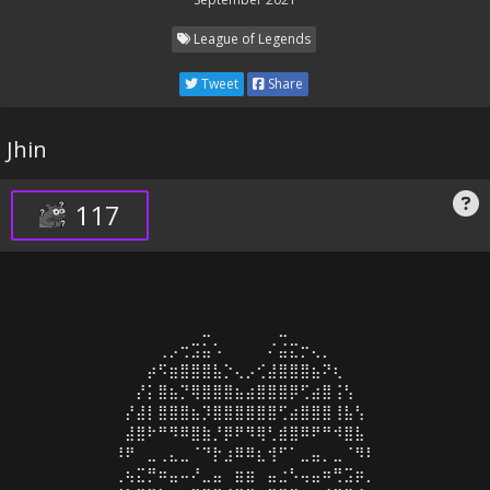
League of Legends
Tweet
Share
Jhin
117
⠀⠀⠀⠀⠀⠀⠀⠀⠀⠀⠀⠀⠀⠀⠀⠀⣀⠀⠀⠀⠀⠀⠀⣀⠀⠀⠀⠀⠀⠀⠀⠀⠀⠀⠀⠀⠀⠀⠀⠀

⠀⠀⠀⠀⠀⠀⠀⠀⠀⠀⠀⠀⢀⡠⢒⣩⣥⠡⠀⠀⠀⠀⠌⣬⣍⡒⢄⡀⠀⠀⠀⠀⠀⠀⠀⠀⠀⠀⠀⠀

⠀⠀⠀⠀⠀⠀⠀⠀⠀⠀⠀⡴⠫⣶⣿⣿⣿⣧⡑⢄⡠⢊⣼⣿⣿⣿⣦⠝⢆⠀⠀⠀⠀⠀⠀⠀⠀⠀⠀⠀

⠀⠀⠀⠀⠀⠀⠀⠀⠀⠀⡜⡅⣿⣦⡙⢿⣿⣿⣿⣦⣴⣿⣿⣿⡿⢋⣴⣿⢨⢣⠀⠀⠀⠀⠀⠀⠀⠀⠀⠀

⠀⠀⠀⠀⠀⠀⠀⠀⠀⡜⣼⡇⣿⣿⣿⣦⡹⣿⣿⣿⣿⣿⣿⢋⣴⣿⣿⣿⢸⣧⢣⠀⠀⠀⠀⠀⠀⠀⠀⠀

⠀⠀⠀⠀⠀⠀⠀⠀⠀⣼⣿⠗⠛⠻⠿⣿⣷⡘⡿⠟⠻⢿⢃⣾⣿⠿⠟⠛⠺⣿⣧⠀⠀⠀⠀⠀⠀⠀⠀⠀

⠀⠀⠀⠀⠀⠀⠀⠀⠸⠟⠀⣀⢀⣄⣀⠈⠙⡗⣰⠿⠿⣆⢺⠋⠁⣀⣤⡀⣀⠈⠻⠇⠀⠀⠀⠀⠀⠀⠀⠀

⠀⠀⠀⠀⠀⠀⠀⠀⢀⢦⣍⡛⠶⣤⠤⠜⣀⣤⠀⣶⣶⠀⣤⣐⠣⢤⣤⠶⢛⣩⡶⡀⠀⠀⠀⠀⠀⠀⠀⠀
