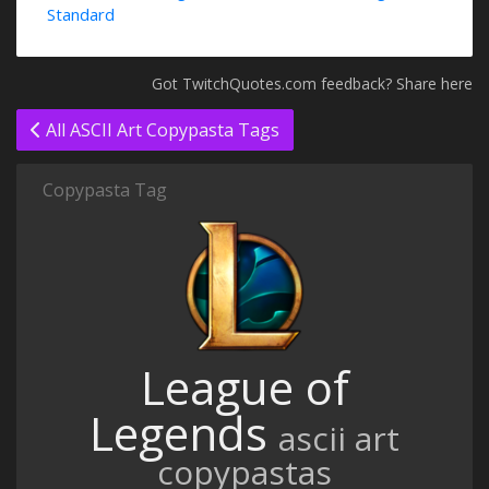
Standard
Got TwitchQuotes.com feedback? Share here
All ASCII Art Copypasta Tags
Copypasta Tag
League of
Legends
ascii art
copypastas