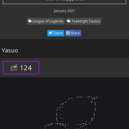
January 2021
League of Legends
Teamfight Tactics
Tweet
Share
Yasuo
124
⠀⠀⠀⠀⠀⠀⠀⠀⠀⠀⠀⠀⠀⠀⠀⠀⡠⠤⠀⠒⠒⠂⠐⠒⢢⡦⠆⠀⠀⠀

⠀⠀⠀⠀⠀⠀⠀⠀⠀⠀⠀⠀⠀⢀⡤⠊⠀⠀⠀⠀⠀⠀⠀⠀⠋⢰⠀⠀⠀⠀

⠀⠀⠀⠀⠀⠀⠀⠀⠀⠀⠀⠀⡰⢑⠁⠀⠀⠀⠀⠀⠀⠀⠀⠀⠀⢰⠀⠀⠀⠀

⠀⠀⠀⠀⠀⠀⠀⠀⠀⠀⠀⠀⡆⠠⠀⠀⠀⠀⠀⠀⠀⠀⠀⠀⠀⡆⠀⠀⠀⠀

⠀⠀⠀⠀⠀⠀⠀⠀⠀⠀⠀⠀⢇⠈⠂⠀⠀⠀⠀⠀⠀⠀⢀⠀⡺⠁⠀⠀⠀⠀

⠀⠀⠀⠀⠀⠀⠀⠀⡠⠲⠛⠈⠙⠹⠳⡆⠂⠀⠀⠂⢒⡩⠓⠈⠀⠀⠀⠀⠀⠀
