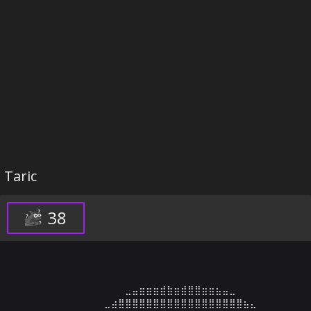
Taric
38
⠀⠀⠀⠀⠀⠀⠀⠀⠀⠀⠀⠀⠀⠀⠀⠀⣀⣤⣶⣶⣶⣾⣷⣶⣾⣿⣿⣶⣶⣦⣤⣀⠀⠀⠀⠀⠀⠀⠀⠀⠀⠀⠀
⠀⠀⠀⠀⠀⠀⠀⠀⠀⠀⠀⠀⠀⣀⣴⣿⣿⣿⣿⣿⣿⣿⣿⣿⣿⣿⣿⣿⣿⣿⣿⣿⣿⣦⣄⠀⠀⠀⠀⠀⠀⠀⠀