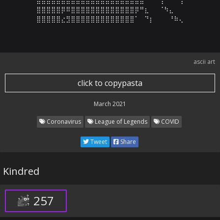
⣿⣿⣿⣿⣿⡿⠿⣿⣿⣿⣿⣿⣿⣿⣿⣿⣿⣿⣿⣿⡿⠛⣆⠀⠀⠈⠳⣄⠀⠀

⣿⣿⣿⣿⣿⣔⣻⣿⣿⣿⣿⣿⣿⣿⣿⣿⣿⣿⣿⣿⠁⠀⠙⡆⠀⠀⠀⠘⠷⢄
ascii art
click to copypasta
March 2021
Coronavirus
League of Legends
COVID
Tweet
Share
Kindred
257