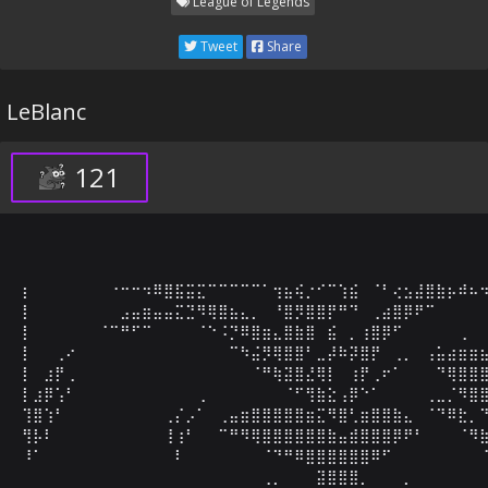
League of Legends
Tweet
Share
LeBlanc
121
⡆⠀⠀⠀⠀⠀⠀⠀⠐⠒⠒⠲⠿⣿⣯⣭⣍⠉⠉⠉⠉⠉⠁⢲⣦⢮⡐⠊⠉⢱⣮⠀⠈⠃⢔⣢⣼⣿⣷⡦⠾⠦⠲
⡇⠀⠀⠀⠀⠀⠀⠀⠀⣠⣤⣶⣤⣤⣍⣙⠻⢿⣿⣦⣄⡀⠀⠘⣿⡻⣿⣿⡟⠛⠙⠀⢀⣴⣿⡿⠟⠉⠀⠀⠀⠀⠀
⡇⠀⠀⠀⠀⠀⠀⠈⠉⠛⠋⠉⠀⠀⠀⠀⠈⠑⠨⡙⠿⣿⣶⣄⣿⣷⣿⠀⣮⠀⡀⢰⣿⡿⠋⠀⠀⠀⠀⠀⢀⠀⠀
⡇⠀⠀⢀⠔⠀⠀⠀⠀⠀⠀⠀⠀⠀⠀⠀⠀⠀⠀⠉⠳⣬⡻⢿⣿⣿⠃⣀⡼⠷⡽⣿⡟⠀⢀⡀⠀⢠⣥⣴⣶⣶⣦
⡇⠀⣰⡟⢀⠀⠀⠀⠀⠀⠀⠀⠀⠀⠀⠀⠀⠀⠀⠀⠀⠈⠛⢷⣽⣿⣜⢿⡇⠀⢰⡟⢀⠖⠁⠀⠀⠀⠙⢿⣿⣿⣿
⡇⣰⡿⢡⠃⠀⠀⠀⠀⠀⠀⠀⠀⠀⠀⠀⢀⠀⠀⠀⠀⠀⠀⠀⠈⠋⢻⣷⣕⢠⡿⠑⠁⠀⠀⠀⠀⢀⣀⡈⠻⣿⣿
⢹⣿⢱⠃⠀⠀⠀⠀⠀⠀⠀⠀⠀⢀⡌⡠⠁⠀⢀⣤⣶⣿⣿⣿⣿⣿⣶⣍⠻⣿⢃⣶⣿⣿⣷⣄⠀⠈⠙⠿⣗⡀⠙
⢻⡧⠇⠀⠀⠀⠀⠀⠀⠀⠀⠀⠀⢸⢰⠃⠀⠀⠉⠛⠻⢿⣿⣿⣿⣿⣿⣿⣷⣤⣾⣿⣿⣿⡿⠟⠃⠀⠀⠀⠈⠻⣷
⠸⠁⠀⠀⠀⠀⠀⠀⠀⠀⠀⠀⠀⠀⠇⠀⠀⠀⠀⠀⠀⠀⠈⠙⠛⠿⣿⣿⣿⣿⣿⣿⠿⠋⠀⠀⠀⠀⠀⠀⠀⠀⠈
⠀⠀⠀⠀⠀⠀⠀⠀⠀⠀⠀⠀⠀⠀⠀⠀⠀⠀⠀⠀⠀⠀⢀⡀⠀⠀⠀⣽⣿⣿⣿⡀⠀⠀⠀⡀⠀⠀⠀⠀⠀⠀⠀