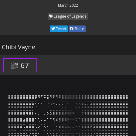
March 2022
League of Legends
Tweet
Share
Chibi Vayne
67
⣿⣿⣿⣿⣿⣿⣿⣿⣿⡿⠻⠋⠭⣭⠻⠟⠻⠿⣿⣿⣿⣿⣿⣿⣿⣿⣿⣿⣿⣿⣿⣿⣿⣿⣿⣿⣿⣿⣿⣿

⣿⣿⣿⣿⣿⣿⣿⣿⣿⠇⠄⠄⠁⠨⢰⠤⡐⡘⡙⠻⠟⠛⠻⡿⣷⣜⡛⣻⣿⣿⣿⣿⣿⣿⣿⣿⣿⣿⣿⣿

⣿⣿⣿⣿⣿⣿⣿⣿⡇⠈⠄⠄⠄⠈⣀⣨⣤⣥⣦⣦⣤⡂⠱⡞⢸⣿⣿⣟⣻⣿⣿⣿⣿⣿⣿⣿⣿⣿⣿⣿

⣿⣿⣿⣿⣿⣿⢻⣿⡇⠂⠄⡀⠄⣕⣵⢿⣿⢿⣿⣟⣿⣝⡆⠁⠨⣹⣿⣿⣿⣿⣿⣿⣿⣿⣿⣿⣿⣿⣿⣿

⣿⣿⣿⣿⣿⣴⣿⣿⣿⠁⢁⠄⠤⠁⠉⢫⠮⡻⡿⠿⡓⠑⠩⠉⢹⣿⣿⣿⣿⣿⣿⣿⣿⣿⣿⣿⣿⣿⣿⣿

⣿⣿⣿⣿⣿⢉⣶⣿⣿⢁⡢⠑⢅⠄⠐⠈⠄⣬⣾⣳⣄⢂⠠⡠⢹⣿⣿⡿⣻⣿⣿⣿⣿⣿⣿⣿⣿⣿⣿⣿

⣿⣿⣻⣄⣦⣾⡿⢿⣿⣷⡌⠌⠢⡫⡪⡾⣽⢿⣺⣯⣻⣯⢯⣫⣿⣿⢞⢾⢜⣽⣿⣿⣿⣿⣿⣿⣿⣿⣿⣿
