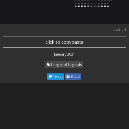
⠀⠀⠀⠀⠀⠀⠀⠀⠀⠀⠀⠀⠀⠀⠀⠀⠀⠀⠀⠀⠀⠀⠀⠀⣿⣿⣿⣿⣿⣿⣿⣿⣿⣿⣿⣇⠀⠀⠀⠀⠀⠀
ascii art
click to copypasta
January 2021
League of Legends
Tweet
Share