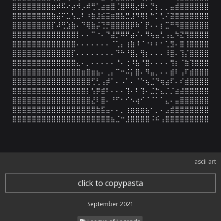
⣿⣿⣿⣿⣿⣿⣿⣿⣶⠾⠯⠔⡴⠺⡠⠾⢛⢁⣴⣶⣿⢈⣿⠿⢿⣔⠿⠂⡙⡆⡀⡀⣤⣾⣿⣿⣿⣿⣿⣿

⣿⣿⣿⣿⣿⣿⣿⣿⣷⣬⠍⣁⢣⣀⠇⠰⣷⣸⣮⣭⣶⣿⣧⣛⣸⠻⢿⡇⠓⡁⢃⠌⣽⣿⣿⣿⣿⣿⣿⣿

⣿⣿⣿⣿⣿⣿⣿⣿⡏⠼⢛⣱⣷⠄⠙⢿⣷⡬⢙⡛⣿⣿⣿⣿⡿⠷⠁⡟⠄⠄⡆⣉⠛⠻⣿⣿⣿⣿⣿⣿

⣿⣿⣿⣿⣿⣿⣿⣿⣿⣿⣿⣿⣿⡇⠄⠄⠉⠐⠄⠙⣼⡛⠿⠟⣴⠌⠄⠻⢦⣤⢃⢠⣄⠳⣝⢻⣿⣿⣿⣿

⣿⣿⣿⣿⣿⣿⣿⣿⣿⣿⣿⣿⣿⠄⠄⠄⠄⠄⠄⠄⠈⢁⡄⢰⣷⠸⠈⠐⠆⠆⠂⢁⣻⠄⣿⢸⣿⣿⣿⣿

⣿⣿⣿⣿⣿⣿⣿⣿⣿⣿⣿⣿⡏⠄⠄⠄⠄⠄⠄⠄⠄⠙⠓⠘⣿⡄⢻⡆⠄⠄⠄⠸⣿⠄⢹⡌⣿⣿⣿⣿

⣿⣿⣿⣿⣿⣿⣿⣿⣿⣿⣿⣿⣿⣄⠄⡀⠄⠄⠄⠄⠄⠘⠄⢐⠸⣧⠘⣿⠄⠄⠄⠄⢻⡆⠈⣷⢹⣿⣿⣿

⣿⣿⣿⣿⣿⣿⣿⣿⣿⣿⣿⣿⣿⣿⣶⣿⣶⣦⠄⢀⡄⠉⠒⠬⡅⣿⠄⠻⣤⡀⠄⠄⣾⠇⢠⠏⣾⣿⣿⣿

⣿⣿⣿⣿⣿⣿⣿⣿⣿⣿⣿⣿⣿⣿⣿⣿⢋⢃⢠⡾⠁⠄⠠⠁⠄⠈⠑⢦⣈⠙⢶⣴⠏⠄⠎⣾⣿⣿⣿⣿

⣿⣿⣿⣿⣿⣿⣿⣿⣿⣿⣿⣿⣿⣿⣿⡇⢣⡿⣾⠇⠄⠄⠄⢹⠄⠇⢹⠄⣈⡓⣄⡈⡈⣴⣼⣿⣿⣿⣿⣿

⣿⣿⣿⣿⣿⣿⣿⣿⣿⣿⣿⣿⣿⣿⣿⣿⣜⠇⣿⠄⠘⠋⠂⠊⠢⢴⠊⠈⠈⠁⠁⣄⠄⣤⣿⣿⣿⣿⣿⣿

⣿⣿⣿⣿⣿⣿⣿⣿⣿⣿⣿⣿⣿⣿⣿⣿⣿⣷⣯⣤⠄⠄⡀⢰⣶⣶⣶⣦⠂⡀⠄⣠⣾⣿⣿⣿⣿⣿⣿⣿

⣿⣿⣿⣿⣿⣿⣿⣿⣿⣿⣿⣿⣿⣿⣿⣿⣿⣿⣿⣿⣦⣈⠒⣸⣿⣿⣿⣿⠨⠮⢠⣿⣿⣿⣿⣿⣿⣿⣿⣿
ascii art
click to copypasta
September 2021