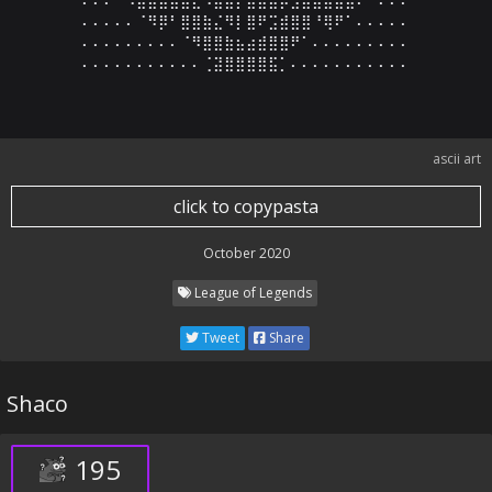
⠄⠄⠄⠄⠄⠈⠻⡿⠃⣿⣿⣷⣌⠻⡇⣿⠟⣩⣾⣿⣿⠘⢿⠟⠁⠄⠄⠄⠄⠄

⠄⠄⠄⠄⠄⠄⠄⠄⠄⠈⠻⣿⣿⣷⣦⣴⣾⣿⣿⠟⠁⠄⠄⠄⠄⠄⠄⠄⠄⠄

⠄⠄⠄⠄⠄⠄⠄⠄⠄⠄⠄⢈⣽⣿⣿⣿⣿⣯⡁⠄⠄⠄⠄⠄⠄⠄⠄⠄⠄⠄
ascii art
click to copypasta
October 2020
League of Legends
Tweet
Share
Shaco
195