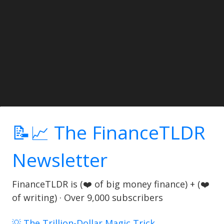
📝📈 The FinanceTLDR
Newsletter
FinanceTLDR is (❤️ of big money finance) + (❤️
of writing) · Over 9,000 subscribers
💡 The Trillion-Dollar Magic Trick