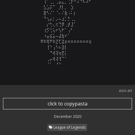
⠀⠀⠀⠀⠀⠀⠀⢰⠁⢀⡀⢀⣤⣄⡀⢈⡗⠒⠬⠙⠧⠴⠋⠀⠀⠀⠀⠀⠀⠀

⠀⠀⠀⠀⠀⠀⠀⣣⣡⡭⠉⠀⡸⡇⡀⠀⣱⠀⠀⠀⠀⠀⠀⠀⠀⠀⠀⠀⠀⠀

⠀⠀⠀⠀⠀⠀⠀⣿⠣⠌⠁⠈⠄⠌⣷⠠⠅⡆⠀⠀⠀⠀⠀⠀⠀⠀⠀⠀⠀⠀

⠀⠀⠀⠀⠀⠀⠀⠙⢢⡤⡂⡠⠤⣰⡁⡓⢀⡀⠀⠀⠀⠀⠀⠀⠀⠀⠀⠀⠀⠀

⠀⠀⠀⠀⠀⠀⠀⠀⡔⢓⢄⢖⢙⡿⢀⡾⣸⠁⠀⠀⠀⠀⠀⠀⠀⠀⠀⠀⠀⠀

⠀⠀⠀⠀⠀⠀⠀⢰⡫⢑⢥⠖⢣⠗⠁⢠⠃⠀⠀⠀⠀⠀⠀⠀⠀⠀⠀⠀⠀⠀

⠀⠀⠀⠀⠀⠀⠀⠰⣤⣮⣥⠤⣼⣷⠖⠁⠀⠀⠀⠀⠀⠀⠀⠀⠀⠀⠀⠀⠀⠀

⠀⠀⠀⠀⠀⠀⠿⠷⢿⠟⠷⣝⢏⣽⡶⠶⠶⠶⠶⠶⠶⠶⢶⠀⠀⠀⠀⠀⠀⠀

⠀⠀⠀⠀⠀⠀⠀⠀⢸⠑⢠⠣⠦⣽⡇⠀⠀⠀⠀⠀⠀⠀⠀⠀⠀⠀⠀⠀⠀⠀

⠀⠀⠀⠀⠀⠀⠀⠀⠀⠙⢾⢽⢶⣟⡅⠀⠀⠀⠀⠀⠀⠀⠀⠀⠀⠀⠀⠀⠀⠀

⠀⠀⠀⠀⠀⠀⠀⠀⢀⡤⢾⢼⢺⠉⠁⠀⠀⠀⠀⠀⠀⠀⠀⠀⠀⠀⠀⠀⠀⠀

⠀⠀⠀⠀⠀⠀⠀⠀⠈⠁⠀⠘⠑⠀⠀⠀⠀⠀⠀⠀⠀⠀⠀⠀⠀⠀⠀⠀⠀⠀
ascii art
click to copypasta
December 2020
League of Legends