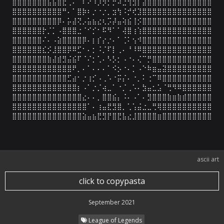
⣿⣿⣿⣿⣿⣿⣿⣧⣮⣿⣖⢀⠄⠈⠎⠝⠹⡹⡳⡋⡓⠽⣑⢺⣻⡏⣽⣿⣷⣿⣿⣿⣿⣿⣿⣿⣿⣿⣿⣿

⣿⣿⣿⣿⣿⣿⣿⣿⣿⣿⠛⠄⠁⣿⡷⠆⡐⠐⡐⡀⣲⢳⠨⡚⢞⣹⣿⣿⣿⣿⣿⣿⣿⣿⣿⣿⣿⣿⣿⣿

⣿⣿⣿⣿⣿⣿⣿⣿⣿⡿⠄⡥⣼⢝⡠⣥⣦⣔⢆⡩⡼⣤⢵⣮⢸⡪⣿⣿⣿⣿⣿⣿⣿⣿⣿⣿⣿⣿⣿⣿

⣿⣿⣿⣿⣿⣿⡗⡈⡁⠠⣿⣿⣿⣐⠈⠊⡊⠂⠯⠻⠁⠁⢼⣿⢰⢱⣿⣿⣿⣿⣿⣿⣿⣿⣿⣿⣿⣿⣿⣿

⣿⣿⣿⣿⣿⣿⠌⠄⠠⣵⣿⣿⣿⣿⡿⠄⡆⡎⡔⡐⠄⠁⢈⠅⢢⠺⣿⣿⣿⣿⣿⣿⣿⣿⣿⣿⣿⣿⣿⣿

⣿⣿⣿⣿⣿⣿⣎⡪⣸⣿⣿⡿⠿⣋⠂⠄⡂⠨⡈⠏⡇⢀⠄⠘⠸⠿⣿⣿⣿⣿⣿⣿⣿⣿⣿⣿⣿⣿⣿⣿

⣿⣿⣿⣿⣿⣿⣿⣷⣼⣾⣻⣬⣮⠏⠈⠌⡂⢁⠄⠣⡣⡂⠠⠐⠄⢌⠉⡛⣿⣿⣿⣿⣿⣿⣿⣿⣿⣿⣿⣿

⣿⣿⣿⣿⣿⣿⣿⣿⣿⣿⣿⣿⠟⡀⠄⠁⠄⠄⠄⠁⠪⡢⠐⠄⡁⠠⠑⠷⣶⣤⣽⣿⣿⣿⣿⣿⣿⣿⣿⣿

⣿⣿⣿⣿⣿⣿⣿⣿⣿⣿⣿⣋⣴⠂⡐⢰⡊⠠⢀⠡⠐⡭⡌⠄⠐⡀⠅⢐⠉⠿⣿⣿⣿⣿⣿⣿⣿⣿⣿⣿

⣿⣿⣿⣿⣿⣿⣿⣿⣿⣿⣿⣿⣿⡆⠠⠁⡐⡈⢴⣀⠁⠐⡈⢀⠡⠄⣳⣤⣂⣡⠈⢛⠻⠿⣿⣿⣿⣿⣿⣿

⣿⣿⣿⣿⣿⣿⣿⣿⣿⣿⣿⣿⣿⣿⣔⠄⠄⡀⣿⣿⣮⡄⠨⠄⠠⠁⠄⣻⣿⣿⣿⣷⣶⣷⣾⣿⣿⣿⣿⣿

⣿⣿⣿⣿⣿⣿⣿⣿⣿⣿⣿⣿⣿⣿⣿⠁⠄⢰⣤⣟⣻⣿⡀⢁⢡⣬⣐⣀⢛⢿⣿⣿⣿⣿⣿⣿⣿⣿⣿⣿

⣿⣿⣿⣿⣿⣿⣿⣿⣿⣿⣿⣿⣿⣿⣵⣤⣦⣟⣻⡟⣿⣟⣧⣔⣸⣿⣿⣿⣿⣶⣿⣿⣿⣿⣿⣿⣿⣿⣿⣿
ascii art
click to copypasta
September 2021
League of Legends