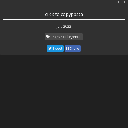
ascii art
click to copypasta
July 2022
League of Legends
Tweet
Share