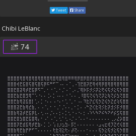
Tweet
Share
Chibi LeBlanc
74
⣿⣿⣿⣿⢿⣿⢿⣿⢿⣿⢿⣿⢿⣿⢿⣿⢿⣿⢿⣿⠿⠿⢿⡿⣿⡿⣿⡿⣿⣿⣿⣿⣿⣿⣿⣿⣿⣿⣿⣿

⣿⣿⣿⢾⣟⣯⣿⢯⣿⢯⣿⢯⡿⠯⠛⠋⠉⠠⠄⠠⠈⢀⠠⢹⣟⣿⡽⣟⢿⢾⢿⡿⣿⢿⣿⢿⣿⢿⣿⣿

⣿⣿⣟⣿⣽⢿⡾⣟⣯⡿⠫⠉⡀⠂⠐⠈⡀⠂⡈⠠⠈⢀⠄⡈⢿⡷⡯⡺⡪⡽⣕⢟⢮⢯⡺⣕⢯⡳⣿⣿

⣿⣿⣟⣷⣟⣿⣻⢿⠉⠡⠐⠄⠄⢈⠄⡁⠠⠄⠄⠐⠈⠄⠄⢀⠸⣿⢯⢝⢮⢳⢝⡽⣕⢷⢝⡮⣳⢝⣿⣿

⣿⣿⣟⣷⢿⣽⣯⣿⡇⢁⠄⡁⠐⠄⠄⠠⠐⠄⠂⢁⠈⡀⠂⠠⠄⠹⣗⡝⣎⢯⡳⣝⢮⡳⣝⣞⢵⢯⣿⣿

⣿⣿⣿⣽⣟⣷⢿⣞⣷⡀⠄⠠⠈⡀⠂⠐⢀⠁⡈⠄⠄⡀⠂⡁⠄⠠⠓⣝⢎⣗⢽⡪⣗⡽⣺⡪⡯⡺⣿⣿

⣿⣿⣷⢿⣽⡾⣟⣯⡿⣇⠄⢂⠠⠄⡈⠄⠄⡂⠄⡁⢂⠐⠠⠐⠄⡂⠠⠱⠣⠳⠝⠮⠳⠝⠞⡮⣫⢯⣿⣿

⣿⣿⣟⣿⣳⣿⣟⣯⣿⢿⡄⠂⠠⠁⠠⠈⡀⢂⠁⢂⠠⡈⠠⠈⠄⠄⠂⠄⠄⠄⠄⠄⠄⠄⢀⡠⣜⡵⣿⣿

⣿⣿⣿⡽⣟⣾⣯⢿⡾⣟⣷⠄⡁⢈⠄⢡⢰⡰⣢⣳⠄⡯⡃⠄⠄⠄⠄⠄⠄⠠⣠⢤⣖⢾⡹⣝⢞⢮⣿⣿

⣿⣿⣷⢿⣟⣷⡟⠟⠋⠉⠄⠄⠄⠄⠄⢗⣗⢽⣕⢗⠄⡼⢝⠄⠄⠄⠂⠄⠄⠄⢯⡳⣕⢯⡺⣕⢯⡳⣿⣿

⣿⣿⣟⡿⠉⠁⠄⠄⠄⠄⠄⠄⠠⠄⣁⣓⢽⢵⣳⠏⣕⣒⠒⡆⠄⠄⡁⠄⠐⠄⢸⢮⡳⣝⣞⢽⢕⡯⣿⣿
