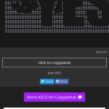
⣿⣿⡇⠙⠋⠈⣷⠀⠀⠀⠈⠀⠁⢹⡄⠀⠀⠀⠀⠀⢸⠇⠀⢸⠀⠀⠀⠀⠀⠀⠀⠀⣿⣿⣷⣄⡀⠀⠀⠀⠀⠀⠈
⣿⣿⣿⡀⡀⠄⠀⠀⠆⠀⠀⡀⢀⣬⣷⠀⠀⠀⠀⢀⡟⠀⠀⢸⠀⠀⠀⠀⠀⣴⣶⣶⣿⣿⣿⣿⣿⣶⣄⠀⠀⠀⠀
⣿⣿⣿⣿⣿⣄⣠⣄⣀⣀⣠⣿⣿⣿⣿⠀⠀⠀⠀⢸⡇⣀⣠⣼⠀⠀⠀⠀⠀⣿⣿⣿⣿⡇⠀⠀⠀⠀⣿⣷⠀⠀⠀
⣿⣿⣿⣿⣿⣿⣿⣿⣿⣿⣿⣿⣿⣿⣿⠀⠀⠀⠀⢸⣿⣿⣿⣿⠀⠀⠀⠀⠀⠛⠛⠛⢻⣷⠀⠀⠀⠀⢻⡿⠀⠀⠀
⣿⣿⣿⣿⣿⣿⣿⣿⣿⣿⣿⣿⣿⣿⣿⠀⠀⠀⠀⢸⣿⣿⣿⣿⠀⠀⠀⠀⠀⠀⠀⠀⢸⣿⣄⠀⠀⠀⠀⠀⠀⠀⠀
⣿⣿⣿⣿⣿⣿⣿⣿⣿⣿⣿⣿⣿⣿⣿⣦⣤⣤⣤⣼⣿⣿⣿⣿⣦⣤⣤⣤⣤⣤⣤⣤⣼⣿⣿⣷⣦⣤⣤⣤⣤⣤⣶
⣿⣿⣿⣿⣿⣿⣿⣿⣿⣿⣿⣿⣿⣿⣿⣿⣿⣿⣿⣿⣿⣿⣿⣿⣿⣿⣿⣿⣿⣿⣿⣿⣿⣿⣿⣿⣿⣿⣿⣿⣿⣿
ascii art
click to copypasta
June 2021
Tweet
Share
More ASCII Art Copypastas