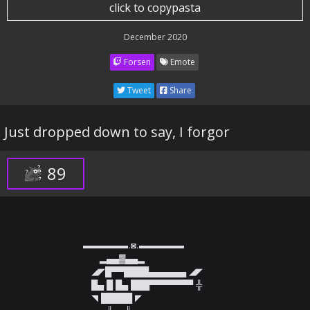
click to copypasta
December 2020
Forsen
Emote
Tweet
Share
Just dropped down to say, I forgor
89
▬▬▬▬▬.◙.▬▬▬▬▬  

      ▂▄▄▓▄▄▂  

   ◢◤█▀▀████▄▄▄▄▄▄ ◢◤  

   █▄ █ █▄ ███▀▀▀▀▀▀▀ ╬  

   ◥ █████ ◤  
