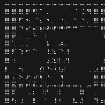
⣿⣿⣿⣿⣿⣿⣿⣿⣿⣿⣿⣿⣿⣿⣿⣿⣿⣿⣿⠿⠿⠟⠛⠛⠛⠛⠛⠛⠛⡛⠿⢿⣿⣿⣿⣿⣿⣿⣿⣿⣿⣿⣿
⣿⣿⣿⣿⣿⣿⣿⣿⣿⣿⣿⣿⣿⠿⠛⠛⠉⠁⠀⠀⠀⠀⠀⠀⠈⠒⠀⠀⠀⠈⠑⠂⠈⠙⠻⢿⣿⣿⣿⣿⣿⣿⣿
⣿⣿⣿⣿⣿⣿⣿⣿⡿⠛⠷⠤⣄⠈⠛⠦⣀⠀⠑⠂⠀⠀⠀⠀⠀⠐⠂⠀⠀⠀⠀⠀⠀⠙⠒⠤⣘⣯⡻⣿⣿⣿⣿
⣿⣿⣿⣿⣿⣿⡿⠓⠢⢤⣀⠀⠀⠙⢦⡀⠈⠓⢤⡀⠀⠀⠉⠐⠠⢀⠀⠀⠈⠐⠄⡀⠈⠢⡀⠀⠀⠹⣷⣿⣿⣿⣿
⣿⣿⣿⣿⣿⣿⡷⡶⠤⣄⡈⠳⣤⡀⠀⠙⠲⣄⡀⠈⠓⠤⣀⡀⠀⠀⠑⠂⠀⠀⠀⢀⡐⠀⣈⣁⣠⡀⡻⣿⣿⣿⣿
⣿⣿⣿⣿⣿⡿⠉⠻⣷⣤⡙⢦⣤⣍⣓⣦⣰⣶⡽⣷⣶⡟⠛⠿⠿⠶⠟⠛⠛⠛⠛⠋⠉⠉⠋⠈⠉⠙⠉⠉⠛⣿⣿
⣿⣿⣿⣿⣿⠃⠀⠀⠀⠉⠛⢦⣙⡄⠀⠉⠉⡟⠀⠀⠀⠀⠀⠀⠀⠀⠀⠀⠀⠀⠀⠀⠀⠀⠀⠀⠀⠀⠀⠀⠀⠸⣿
⣿⣿⣿⣿⠏⠀⢀⡀⠀⣀⣀⠀⠈⠏⠀⠀⠀⣇⠀⠀⠀⠀⠀⠀⠀⠀⠀⠀⠀⠀⠀⠀⠀⠀⠀⠀⠀⠀⠀⠀⠀⠀⢹
⣿⣿⣿⠏⠀⠀⠀⠀⠀⠀⠀⠀⠀⠀⠠⠀⠀⢹⡄⠀⠀⠀⠀⠀⣀⠀⠀⠀⠀⠀⠀⠀⠀⠀⠀⠀⠀⠀⠀⠀⠀⠀⠀
⣿⣿⣿⡀⣦⣀⣤⣶⣒⣶⣤⣀⠀⠀⠀⠀⠀⠀⢿⠀⢀⣠⡶⠛⠉⠻⣆⠀⠀⠀⠀⠀⠀⠀⠀⠀⠀⠀⠀⠀⠀⠀⠀
⣿⣿⣿⣿⠙⠚⠛⣦⠤⡤⠬⡙⠓⠦⠀⠀⠀⠀⢸⡇⢿⡉⠀⠒⠢⡄⢹⡆⠀⠀⠀⠀⠀⠀⠀⠀⠀⠀⠀⠀⠀⠀⠀
⣿⣿⣿⠇⠀⠆⠀⣻⣛⣂⣤⠜⠀⠀⠀⠀⠀⠀⠘⣏⠳⣽⣤⡴⠦⡌⡄⡇⠀⠀⠀⠀⠀⠀⠀⠀⠀⠀⠀⠀⠀⠀⠀
⣿⣿⠏⠀⡌⠀⠀⠈⠉⠀⠀⠀⠀⠀⠀⠀⠀⠀⢀⡏⠳⡄⢸⡇⠀⢀⠇⡇⠀⠀⠀⠀⠀⠀⠀⠀⠀⠀⠀⠀⠀⠀⣠
⣿⡟⠀⠀⠁⠀⠀⠀⠀⠀⠀⠀⠀⠀⠀⠀⣰⣴⡋⠹⣗⡙⠻⡇⠀⠈⣰⠇⠀⠀⠀⠀⠀⠀⠀⠀⠀⠀⠀⠀⠀⣰⣿
⣿⠁⠀⠀⠀⠀⠤⢄⠀⠀⠀⠀⠀⠀⠀⡜⢿⠀⠹⢦⡀⢨⡁⣇⢀⣼⠁⠀⠀⠀⠀⠀⠀⠀⠀⠀⠀⠀⠀⣠⣾⣿⣿
⣿⣦⣤⣤⣶⣤⣤⡨⠀⢰⠖⠒⢤⡀⡼⡇⠈⠳⡀⠀⠀⠀⠙⣿⡏⠘⠦⠤⠤⠤⠴⠶⠦⠴⠖⠒⠋⢙⣿⣿⣿⣿⣿
⣿⣿⡇⢠⡀⢨⡙⠦⢤⣸⠟⡆⢠⢻⠃⢷⠀⠀⠘⠦⠀⠀⠁⠈⢻⡄⠀⠀⠀⠀⠀⠀⠀⠀⠀⠀⠀⣸⣿⣿⣿⣿⣿
⣿⣿⣷⣦⣵⣄⠉⡀⠀⠈⢿⠁⢴⡾⠀⠈⢧⡀⠀⠀⠀⠀⠀⠈⢹⡇⠀⠀⠀⠀⠀⠀⠀⠀⠀⠀⠀⣿⣿⣿⣿⣿⣿
⣿⣿⣿⣿⣷⣿⣿⣿⣿⡟⠚⣿⠿⠶⠶⠶⣦⠃⡴⠶⠶⠶⠶⣶⠾⠷⠶⠶⠶⠶⠶⠶⣦⠀⣠⡴⠶⠛⠛⠛⠻⠿⣿
⣿⣿⣿⣿⡟⠉⠁⠀⣿⠉⠄⢻⡀⠀⠀⠀⢸⣿⡇⠀⠀⠀⢀⣿⠀⠀⠀⠀⠀⠀⠀⠀⣿⣼⠋⠀⠀⠀⠀⠀⠀⠀⠀
⣿⣿⣿⢯⠇⠀⠀⠀⣼⠀⠈⢸⣧⠀⠀⠀⠈⣿⠀⠀⠀⠀⣼⣿⠀⠀⠀⠀⠀⣀⣀⣀⣿⡏⠀⠀⠀⠀⣴⣆⠀⠀⠀
⣿⣿⣿⡾⢀⠀⠀⢠⠏⠀⠀⢀⣿⡄⠀⠀⠀⠟⠀⠀⠀⢰⣏⣽⠀⠀⠀⠀⠀⣿⠀⠀⠸⡇⠀⠀⠀⠀⠻⣿⣀⣀⣀
⣿⣿⣿⣄⣸⣤⣴⠋⠄⠀⡄⠈⡻⣧⠀⠀⠀⠀⠀⠀⠀⣾⠁⢸⠀⠀⠀⠀⠀⠛⠛⠛⣷⣷⡀⠀⠀⠀⠀⠈⠛⢿⣿