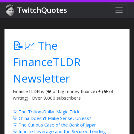
TwitchQuotes
📝📈 The
FinanceTLDR
Newsletter
FinanceTLDR is (❤️ of big money finance) + (❤️ of
writing) · Over 9,000 subscribers
💡 The Trillion-Dollar Magic Trick
💡 China Doesn't Make Sense, Unless?
💡 The Curious Case of the Bank of Japan
💡 Infinite Leverage and the Secured Lending