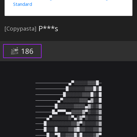
Standard
P***s
[Copypasta]
186
────────────▄▀░░░░░▒▒▒█─

───────────█░░░░░░▒▒▒█▒█

──────────█░░░░░░▒▒▒█▒░█

────────▄▀░░░░░░▒▒▒▄▓░░█

───────█░░░░░░▒▒▒▒▄▓▒░▒▓

──────█▄▀▀▀▄▄▒▒▒▒▓▀▒░░▒▓

────▄▀░░░░░░▒▀▄▒▓▀▒░░░▒▓

───█░░░░░░░░░▒▒▓▀▒░░░░▒▓

───█░░░█░░░░▒▒▓█▒▒░░░▒▒▓

────█░░▀█░░▒▒▒█▒█░░░░▒▓▀
