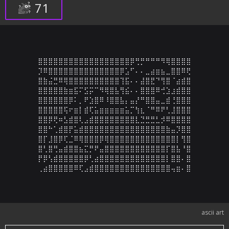
71
⣿⣿⣿⣿⣿⣿⣿⣿⣿⣿⣿⣿⣿⣿⣿⣿⣿⣿⡿⢛⡛⠛⠛⠛⠻⢿⣿⣿⣿⣿

⡹⠿⣿⣿⣿⣿⣿⣿⣿⣿⣿⣿⣿⣿⣿⣿⡿⣡⠋⠄⠄⣀⣴⣶⣦⣀⣿⣿⠿⢟

⣿⣷⣬⣛⠿⢿⣿⣿⣿⣿⣿⣿⣿⣿⣿⣿⢹⣯⠄⠄⣼⣿⣟⠙⢻⣿⠈⣴⣾⣿

⣿⣿⣿⣿⣿⣷⣶⣯⠍⣫⡭⠉⠻⢿⣿⣧⢻⣮⠄⠄⣿⣿⣿⠿⢚⣱⣰⣾⣿⣿

⣿⣿⣿⣿⣿⣿⡿⠅⡀⠟⣱⣿⠿⠸⣿⣿⣧⡄⣤⡜⠛⣿⣿⣤⣀⣾⢘⣿⣿⣿

⣿⣿⣿⣿⣿⢯⠖⣶⡇⣾⢏⣥⣶⣶⣶⣶⣶⣥⡉⢳⣆⠈⠛⠿⠟⢃⣸⣿⣿⣿

⣿⣿⡿⢟⠶⣣⣾⣿⢇⣠⣾⣿⣿⣿⣿⣿⣿⣿⣿⣇⣙⣛⣛⣃⡺⠿⣿⣿⣿⣿

⣿⣿⠓⢁⣾⣿⡟⣥⣾⣿⣿⣿⣿⣿⣿⣿⣿⣿⣿⣿⣿⣿⣿⣿⣿⣷⣤⡹⣿⣿

⣿⡏⣸⣿⡿⢏⣈⠿⢿⣿⣿⣿⡿⢿⣿⣿⣿⣿⣿⣿⣿⣿⣿⣿⣿⣿⣿⡇⢻⣿

⣿⢃⣿⢛⣤⣾⣿⣿⣦⣍⡛⠟⣤⣿⣿⣿⣿⣿⣿⣿⣿⣿⣿⣿⣿⡏⣿⣧⠘⣿

⡟⡿⢣⣾⣿⣿⣿⣿⣿⡿⢃⣴⣿⣿⣿⣿⣿⣿⣿⣿⣿⣿⣿⣿⣿⡇⣿⣿⠄⣿

⢀⣴⣿⣿⣿⣿⣿⠿⢏⣠⣾⣿⣿⣿⣿⣿⣿⣿⣿⣿⣿⣿⣿⣿⣿⣿⢤⣶⠄⣿
ascii art