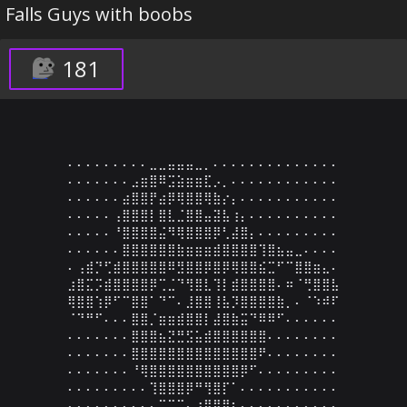
Falls Guys with boobs
181
⠄⠄⠄⠄⠄⠄⠄⠄⠄⣀⣀⣤⣤⣤⣀⡀⠄⠄⠄⠄⠄⠄⠄⠄⠄⠄⠄⠄⠄⠄

⠄⠄⠄⠄⠄⠄⠄⣠⣶⣿⠿⣩⣵⣶⣶⣏⡠⡀⠄⠄⠄⠄⠄⠄⠄⠄⠄⠄⠄⠄

⠄⠄⠄⠄⠄⠄⣴⣿⣿⡟⣴⡿⢿⣿⣿⢿⣷⡔⡄⠄⠄⠄⠄⠄⠄⠄⠄⠄⠄⠄

⠄⠄⠄⠄⠄⢠⣿⣿⣿⡇⣿⣇⣈⣿⣿⣤⣽⣧⢰⡄⠄⠄⠄⠄⠄⠄⠄⠄⠄⠄

⠄⠄⠄⠄⠄⠘⣿⣿⣿⣿⣬⠻⢿⣿⣿⣿⡿⢃⣼⣿⡄⠄⠄⠄⠄⠄⠄⠄⠄⠄

⠄⠄⠄⠄⠄⠄⣿⣿⣿⣿⣿⣿⣷⣶⣶⣶⣾⣿⣿⣿⣿⢹⣿⣦⣤⣀⠄⠄⠄⠄

⠄⢠⣾⡙⢋⣾⣿⣿⣿⣿⣿⠿⣻⣿⣿⡿⣿⡿⢿⣿⣿⣮⣉⠋⠉⣿⣿⣶⣄⠄

⣰⣿⣍⡩⣾⣿⣿⣿⣿⡿⢉⣈⠙⢻⣿⣇⢹⡇⣾⣿⣿⣿⣿⠄⠶⠈⢛⣿⣿⣧

⢿⣿⣿⢱⡿⠋⠉⣿⣿⠁⠙⠉⠄⣸⣿⣿⢸⣧⡹⣿⣿⣿⣿⣷⡀⠄⠈⠱⠾⠏

⠈⠙⠛⠋⠄⠄⠄⣿⣿⡈⣶⣶⣾⣿⣿⡇⣼⣿⣷⣭⠙⠿⠿⠋⠄⠄⠄⠄⠄⠄

⠄⠄⠄⠄⠄⠄⠄⣿⣿⣿⣦⣝⣛⣫⣥⣾⣿⣿⣿⣿⣿⣿⠄⠄⠄⠄⠄⠄⠄⠄

⠄⠄⠄⠄⠄⠄⠄⣿⣿⣿⣿⣿⣿⣿⣿⣿⣿⣿⣿⣿⣿⠟⠄⠄⠄⠄⠄⠄⠄⠄

⠄⠄⠄⠄⠄⠄⠄⠘⢿⣿⣿⣿⣿⣿⣿⣿⣿⣿⣿⡿⠋⠄⠄⠄⠄⠄⠄⠄⠄⠄

⠄⠄⠄⠄⠄⠄⠄⠄⠄⢹⣿⣿⣿⡿⠛⢻⣿⡏⠁⠄⠄⠄⠄⠄⠄⠄⠄⠄⠄⠄

⠄⠄⠄⠄⠄⠄⠄⠄⠄⠄⠉⠉⠉⠄⠰⠿⠿⠿⠆⠄⠄⠄⠄⠄⠄⠄⠄⠄⠄⠄