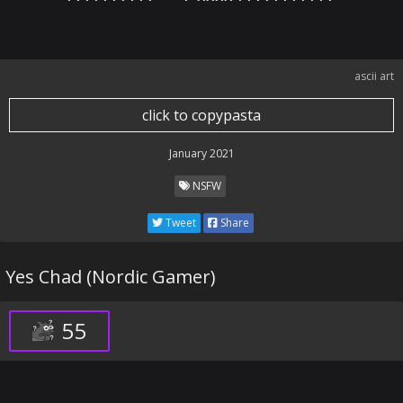
ascii art
click to copypasta
January 2021
NSFW
Tweet
Share
Yes Chad (Nordic Gamer)
55