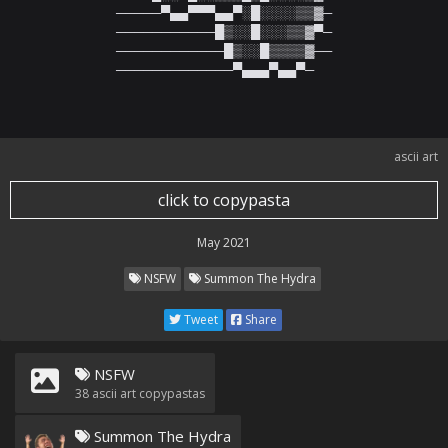
─────▀▄▄▀▀▀▄▄▀░█░░░░▒▒▓─

───────────█▒░░█░░░▒▒▓▀─

────────────█▒░░█▒▒▒▒▓──

─────────────▀▄▄▄▀▄▄▀─
ascii art
click to copypasta
May 2021
NSFW
Summon The Hydra
Tweet
Share
NSFW
38
ascii art copypastas
Summon The Hydra