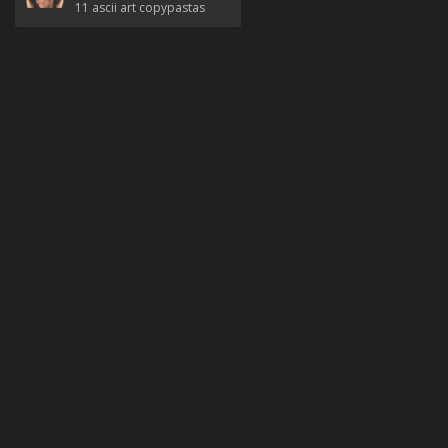
11
ascii art copypastas