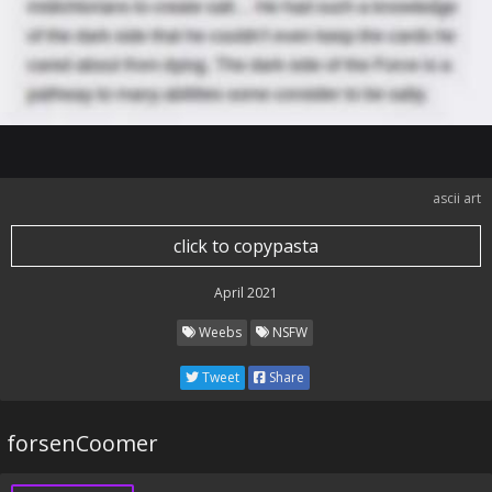
ascii art
click to copypasta
April 2021
Weebs
NSFW
Tweet
Share
forsenCoomer