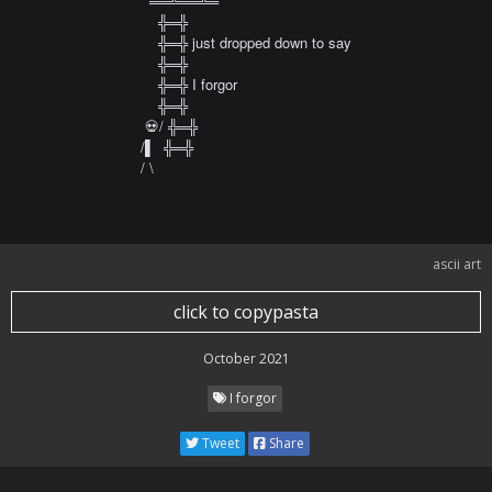
    ══╩══╩═  

      ╬═╬  

      ╬═╬ just dropped down to say  

      ╬═╬  

      ╬═╬ I forgor

      ╬═╬   

   💀/ ╬═╬   

  /▌  ╬═╬   

  / \
ascii art
click to copypasta
October 2021
I forgor
Tweet
Share