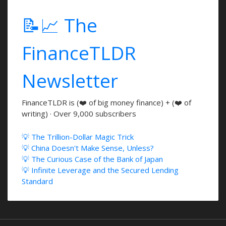
📝📈 The
FinanceTLDR
Newsletter
FinanceTLDR is (❤️ of big money finance) + (❤️ of
writing) · Over 9,000 subscribers
💡 The Trillion-Dollar Magic Trick
💡 China Doesn't Make Sense, Unless?
💡 The Curious Case of the Bank of Japan
💡 Infinite Leverage and the Secured Lending
Standard