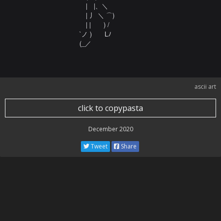
　|　|、＼

　| 丿 ＼ ⌒)

　| |　　) /

`ノ )　　Lﾉ

(_／
ascii art
click to copypasta
December 2020
Tweet
Share