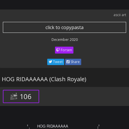
ascii art
click to copypasta
December 2020
Forsen
Tweet
Share
HOG RIDAAAAAA (Clash Royale)
106
⠀⠀⠘⡀⠀⠀HOG RIDAAAAAA⠀⠀⠀⠀⠀⠀⠀⠀⠀⠀⡜⠀⠀⠀
