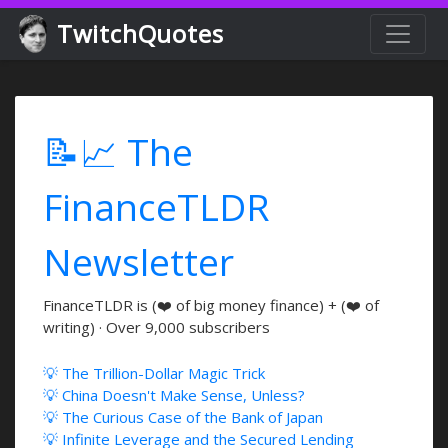
TwitchQuotes
📝📈 The
FinanceTLDR
Newsletter
FinanceTLDR is (❤️ of big money finance) + (❤️ of
writing) · Over 9,000 subscribers
💡 The Trillion-Dollar Magic Trick
💡 China Doesn't Make Sense, Unless?
💡 The Curious Case of the Bank of Japan
💡 Infinite Leverage and the Secured Lending