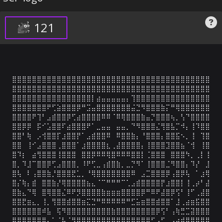
121
⣿⣿⣿⣿⣿⣿⣿⣿⣿⣿⣿⣿⣿⣿⣿⣿⣿⣿⣿⣿⣿⣿⣿⣿⣿⣿⣿⣿⣿⣿⣿⣿⣿⣿⣿⣿⣿⣿⣿⣿

⣿⣿⣿⣿⣿⣿⣿⣿⣿⣿⣿⣿⣿⣿⣿⣿⣿⣿⣿⣿⣿⣿⣿⣿⣿⣿⣿⣿⣿⣿⣿⣿⣿⣿⣿⣿⣿⣿⣿⣿

⣿⣿⣿⣿⣿⣿⣿⣿⣿⣿⣿⣿⣿⣿⣿⣿⡇⣴⣤⣤⣤⣤⣤⡄⢹⣿⣿⣿⣿⣿⣿⣿⣿⣿⣿⣿⣿⣿⣿⣿

⣿⣿⣿⣿⣿⣿⣿⠟⢋⣵⣿⣿⣿⡿⠛⣩⣤⣿⣿⣿⣿⣿⣿⣿⣬⣙⠻⣿⣿⣿⣷⡍⠛⢿⣿⣿⣿⣿⣿⣿

⣿⣿⣿⣿⠟⢹⠃⣠⣾⣿⣿⡿⢋⣴⣿⣿⣿⣿⠿⠿⠈⠿⢿⣿⣿⣿⣷⣤⡙⣿⣿⣿⢦⡀⢣⠙⣿⣿⣿⣿

⣿⣿⡿⡿⠀⡯⠊⣡⣿⣿⠏⣴⣿⣿⣿⠟⠁⣀⣤⣤⠀⣤⣤⡀⠙⠻⣿⣿⣿⣌⢻⣿⣧⡉⠺⡄⢸⠹⣿⣿

⣿⣿⠃⢷⠀⡠⢺⣿⣿⡏⣰⣿⣿⡟⠁⣠⣾⣿⣿⠿⠀⠿⣿⣿⣷⡄⠘⣿⣿⣿⡄⣿⣿⣯⠢⡀⢸⠀⢹⣿

⣿⣿⠀⢸⠊⣠⣿⣿⣿⢀⣿⣿⣿⠁⣰⣿⣿⣿⣿⣆⢀⣼⣿⣿⣿⣿⡄⢸⣿⣿⣿⣹⣿⣿⣦⠈⢺⠀⢸⣿

⣿⠹⡆⠀⣴⢻⣿⣿⣿⢸⣿⣿⣿⠀⣿⣿⡿⠿⠿⢿⣿⠿⠿⠿⣿⣿⡇⢈⣿⣿⣿⠀⣿⣿⣿⠳⡀⢀⡇⢸

⣿⡀⠹⣸⠉⣿⣿⡿⢋⣠⣿⣿⣿⡀⠸⠟⢋⣀⢠⣾⣿⣷⡀⣀⡙⠻⠁⢸⣿⣿⣿⣈⠻⣿⣿⡄⠹⡜⠀⣸

⣿⢧⠀⠇⢠⣿⣿⣷⡘⣿⣿⣿⣟⣁⡀⠘⢿⣿⣿⣿⣿⣿⣿⣿⠿⠀⣠⣉⣿⣿⣿⡿⢠⣿⡿⢧⠀⠁⣰⢿

⣿⡌⢷⡄⣾⠀⣿⣿⣷⡜⢿⣿⣿⣿⣿⣦⣄⠈⠉⠛⠛⠛⠉⢁⣠⣾⣿⣿⣿⣿⡟⣰⣿⣿⡇⢸⢀⡴⠃⣼

⣿⣷⣄⠙⢿⠀⣿⢿⣿⣿⣌⠿⠟⡻⣿⣿⣿⣿⣷⣶⣶⣶⣿⣿⣿⣿⡿⠛⠿⠟⣼⣿⡿⢫⠃⢸⠋⢀⣼⣿

⣿⣿⣟⣶⣄⡀⢸⡀⢻⣿⣿⣾⣿⣿⣶⣍⣙⠛⠿⠿⠿⠿⠿⠛⣋⣥⣶⣿⣿⣾⣿⣿⠁⣸⢀⣴⣶⣯⣿⣿

⣿⣿⣿⣿⣿⣿⠾⣧⠀⢯⠻⣿⣿⣿⣿⣿⣿⣿⣿⣿⣷⣿⣿⣿⣿⣿⣿⣿⣿⡿⢫⠃⢠⢷⣛⣉⣽⣿⣿⣿

⣿⣿⣿⣿⣿⣿⣿⣄⣁⡈⢧⠈⠻⣿⣿⣿⣿⣿⣿⣿⣿⣿⣿⣿⣿⣿⣿⡿⠋⣠⢋⣀⣠⣴⣾⣿⣿⣿⣿⣿
