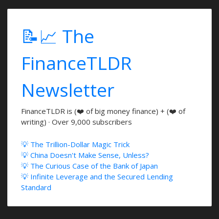
📝📈 The
FinanceTLDR
Newsletter
FinanceTLDR is (❤️ of big money finance) + (❤️ of
writing) · Over 9,000 subscribers
💡 The Trillion-Dollar Magic Trick
💡 China Doesn't Make Sense, Unless?
💡 The Curious Case of the Bank of Japan
💡 Infinite Leverage and the Secured Lending
Standard