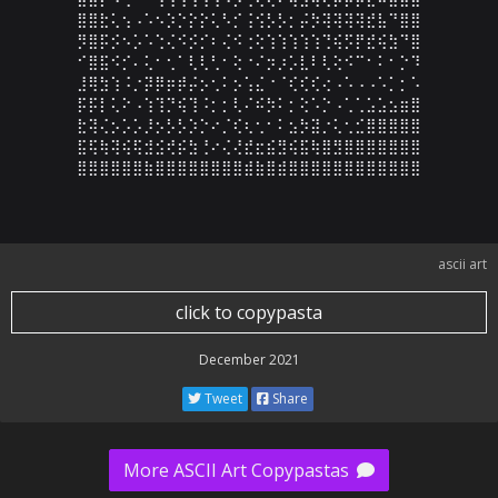
⣿⣿⣗⢅⢢⠠⠡⠢⡱⡑⡕⡕⢅⠣⡊⢨⢪⡣⡣⡂⡬⡳⢽⢽⢽⢽⣞⣧⠙⣿⣿

⡻⣿⡯⡪⠢⡡⠡⢑⢌⠪⡪⡊⠆⢌⠪⢐⢕⢱⢱⢱⢱⢱⢙⢮⡫⡟⣞⢮⣳⠙⣿

⠊⣿⣯⠪⡊⠄⢅⠂⢂⠁⢇⢇⢃⠂⢕⠐⠌⡲⡰⡡⣇⠇⢇⢕⠪⠉⠂⠅⠂⡑⠹

⣸⢿⣳⢱⠨⡐⡽⡿⡶⡾⡬⡢⢂⠅⡢⢡⣌⠐⠈⢎⢎⢎⢔⠠⠡⠠⠠⠡⡁⡂⠡

⡯⡯⡇⢅⠕⠠⢱⢹⡙⢮⢹⠨⡂⡂⢇⠌⠮⡳⠅⡂⢕⠡⡑⠠⢁⢁⣡⣡⣢⣶⣿

⣗⢽⢌⡢⡡⡡⡸⡢⡣⡣⡱⡑⠔⡈⢎⢆⢂⠂⠅⣢⡳⣽⡐⢅⢂⣊⣿⣿⣿⣿⣿

⣯⢯⢷⢽⢮⢯⣺⣪⢞⡮⣳⢘⠔⢌⢜⣞⣖⣮⣻⢮⣯⢷⣿⣻⣿⣿⣿⣿⣿⣿⣿

⣿⣿⣿⣿⣿⣿⣷⣿⣿⣿⣿⣿⣿⣿⣿⣾⣷⣿⣾⣿⣿⣿⣿⣿⣿⣿⣿⣿⣿⣿⣿
ascii art
click to copypasta
December 2021
Tweet
Share
More ASCII Art Copypastas