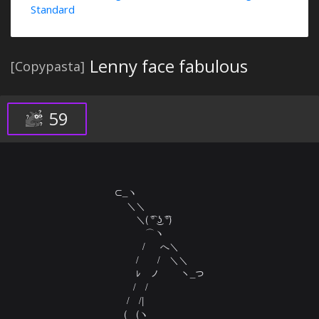
Standard
Lenny face fabulous
[Copypasta]
59
⊂_ヽ

　 ＼＼

　　 ＼( ͡° ͜ʖ ͡°)

　　 　⌒ヽ

　　　/ 　 へ＼

　　 /　　/　＼＼

　　 ﾚ　ノ　　 ヽ_つ

　　/　/

　 /　/|

　(　(ヽ
