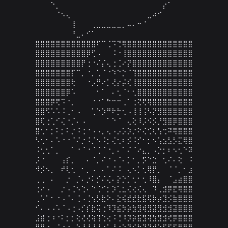
⠀⠀⠀⠑⡀⠀⠀⠀⠀⠀⠀⠀⠀⠀⠀⠀⠀⠀⠀⠀⠀⠀⠀⠀⠀⡔⠁⠀⠀⠀

⠀⠀⠀⠀⠈⠢⢄⠀⠀⠀⠀⠀⠀⠀⠀⠀⠀⠀⠀⠀⠀⠀⣀⠴⠊⠀⠀⠀⠀⠀

⠀⠀⠀⠀⠀⠀⠀⢸⠀⠀⠀⢀⣀⣀⣀⣀⣀⡀⠤⠄⠒⠈⠀⠀⠀⠀⠀⠀⠀⠀

⠀⠀⠀⠀⠀⠀⠀⠘⣀⠄⠊⠁⠀⠀⠀⠀⠀⠀⠀⠀⠀⠀⠀⠀⠀⠀⠀⠀⠀⠀

⣿⣿⣿⣿⣿⣿⣿⣿⣿⣿⣿⣿⠏⠉⢈⠩⢙⢿⣿⣿⣿⣿⣿⣿⣿⣿⣿⣿⣿⣿⣿

⣿⣿⣿⣿⣿⣿⣿⣿⣿⣿⡿⢋⠠⠀⠀⠨⠐⢸⣿⣿⣿⣿⣿⣿⣿⣿⣿⣿⣿⣿⣿

⣿⣿⣿⣿⣿⣿⣿⣿⣿⡟⢐⠐⠌⡌⢄⢐⢈⠔⡝⣿⣿⣿⣿⣿⣿⣿⣿⣿⣿⣿⣿

⣿⣿⣿⣿⣿⣿⣿⡏⠉⡀⠐⡀⢁⠈⠐⠱⠑⡑⠈⢹⣿⣿⣿⣿⣿⣿⣿⣿⣿⣿⣿

⣿⣿⣿⣿⣿⣿⣿⢗⠀⠀⠐⡠⡛⠔⡁⢜⡔⡬⢎⢸⣿⣿⣿⣿⣿⣿⣿⣿⣿⣿⣿

⣿⣿⣿⣿⣿⣿⡿⠡⠀⠀⠀⠀⠂⠁⠀⠄⢂⠈⠂⢂⣿⣿⣿⣿⣿⣿⣿⣿⣿⣿⣿

⣿⣿⣿⡿⢟⠩⠐⡀⠀⠀⠀⠐⠐⠁⠓⠒⠒⢀⠁⢐⢝⢟⢿⣿⣿⣿⣿⣿⣿⣿⣿

⣿⣿⠫⠡⠡⠨⢀⠂⠠⠀⠀⢁⠑⡱⠛⠗⡓⢂⠠⢸⢸⢨⠣⡝⣻⣿⣿⣿⣿⣿⣿

⣿⢏⢐⢁⠊⢌⠐⡈⠄⠠⠀⠀⠀⠀⠁⠑⠈⠀⢄⢕⠸⡨⠪⡪⡘⣻⣿⡿⣿⣿⣿

⣿⢂⠂⡂⠅⡂⠅⡐⠨⢐⠐⠠⠠⡀⢄⠠⡠⡡⡱⡐⠕⢌⢊⢆⢣⢒⠽⢿⣿⣿⣿

⠣⢂⠂⠄⠡⠐⠐⠈⠌⡐⠨⡈⠢⠨⡂⢌⢂⠆⡪⠨⡊⠂⡂⠢⢡⣢⣣⡣⣍⢿⣿

⠨⢂⢂⠁⡀⠀⠀⠁⠐⠈⠐⠈⢈⠈⠐⡀⠄⠁⠌⠈⠔⣄⡀⠠⡑⡂⠆⠢⢂⠑⠽

⡨⠐⠀⠀⠀⢠⡎⡀⠀⠀⠄⠈⡀⠌⠐⠠⠈⠄⡁⠂⡀⡫⠑⣑⠀⢂⠌⠄⢕⠀⠨

⠺⡪⠢⡀⠀⠞⢇⢂⠀⠂⡀⠠⠀⠄⠁⠌⠨⠀⢄⠢⡁⢂⢿⡟⡀⠀⠈⠈⡀⠂⣰

⢀⢀⠀⠄⠀⠀⡐⠀⡈⠄⡐⠅⡊⠌⢌⠄⡕⡑⡁⢂⠂⢂⠸⣿⡄⠀⠈⣠⣴⣿⣿

⢐⠔⠠⠀⠀⡐⠠⢈⠢⢑⠄⠑⢈⠊⡂⡱⢁⣂⢌⢔⢌⢄⠀⠹⢀⣺⡿⣟⢿⣿⣿

⢀⠡⠁⠂⠐⠠⠈⠄⢈⠠⢈⢢⡣⣗⠕⠄⣕⢮⣞⣞⣗⣯⢯⡷⡴⣹⡪⣷⣿⣿⣿

⠊⠄⠠⠠⠡⠈⠠⢐⠠⡊⡎⣗⢭⢐⠹⡹⣮⡳⡵⣳⣻⢾⣻⣽⣻⣺⣺⣽⣿⣿⣿

⣨⣾⢐⠰⠐⠅⡂⡂⢕⢜⢜⢵⢹⢑⢔⠨⢘⠸⡹⡵⣯⣻⢽⣳⣻⣺⢞⡿⣿⣿⣿

⣿⣿⡔⠠⢈⠐⠐⢠⢱⢸⢸⢸⢸⠰⡡⢘⢔⢕⠝⢮⣳⢽⢝⡾⡵⡯⣏⠯⣿⣿⣿
