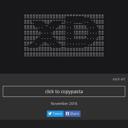
⣿⣿⣿⣿⣿⣿⣿⣿⣿⣿⣿⣿⣿⣿⡟⠛⠛⠛⠛⠛⠛⠿⠿⣿⣿⣿⣿⣿

⣿⣿⣯⡉⠉⠉⠙⢿⣿⠟⠉⠉⠉⣩⡇⠄⠄⢀⣀⣀⡀⠄⠄⠈⠹⣿⣿⣿

⣿⣿⣿⣷⣄⠄⠄⠈⠁⠄⠄⣠⣾⣿⡇⠄⠄⢸⣿⣿⣿⣷⡀⠄⠄⠘⣿⣿

⣿⣿⣿⣿⣿⣶⠄⠄⠄⠠⣾⣿⣿⣿⡇⠄⠄⢸⣿⣿⣿⣿⡇⠄⠄⠄⣿⣿

⣿⣿⣿⣿⠟⠁⠄⠄⠄⠄⠙⢿⣿⣿⡇⠄⠄⠸⠿⠿⠿⠟⠄⠄⠄⣰⣿⣿

⣿⡿⠟⠁⠄⢀⣰⣶⣄⠄⠄⠈⠻⣿⡇⠄⠄⠄⠄⠄⠄⠄⢀⣠⣾⣿⣿⣿

⣿⣷⣶⣶⣶⣿⣿⣿⣿⣷⣶⣶⣶⣿⣷⣶⣶⣶⣶⣶⣶⣿⣿⣿⣿⣿⣿⣿

⣿⣿⣿⣿⣿⣿⣿⣿⣿⣿⣿⣿⣿⣿⣿⣿⣿⣿⣿⣿⣿⣿⣿⣿⣿⣿⣿⣿
ascii art
click to copypasta
November 2018
Tweet
Share