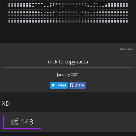
⣿⣿⣿⣿⣿⣿⣿⣯⣉⠉⠉⠉⣀⣀⡭⠟⠛⢛⣛⠛⠛⠛⣛⠛⠛⠩⣥⣀⣈⢁⢀⣀⣴⣿⣿⣿⣿⣿⣿⣿

⣿⣿⣿⣿⣿⣿⣿⣿⣿⣯⣝⡛⢉⣁⣀⣤⠖⣫⣴⣿⣿⣷⣬⡙⣦⣤⣀⡈⣉⣩⣯⣿⣿⣿⣿⣿⣿⣿⣿⣿

⣿⣿⣿⣿⣿⣿⣿⣿⣿⣿⣿⣿⣿⣿⣿⣧⣼⣿⣿⣿⣿⣿⣿⣿⣧⣿⣿⣿⣿⣿⣿⣿⣿⣿⣿⣿⣿⣿⣿⣿

⣿⣿⣿⣿⣿⣿⣿⣿⣿⣿⣿⣿⣿⣿⣿⣿⣿⣿⣿⣿⣿⣿⣿⣿⣿⣿⣿⣿⣿⣿⣿⣿⣿⣿⣿⣿⣿⣿⣿⣿
ascii art
click to copypasta
January 2021
Tweet
Share
XD
143