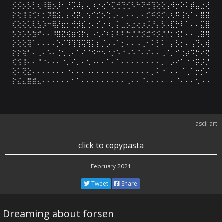
⡪⡪⡢⡣⡃⢆⠸⣿⡢⡸⠂⡘⡩⠼⡄⢄⠰⡐⢔⠑⢍⢚⢙⢊⠣⠓⠝⢚⢹⢕⢕⢡⠺⡒⠕⠅⡾⣤⣐⢜

⡕⢕⢸⢨⢊⠆⡂⡹⣯⣪⡀⡄⢜⡽⡀⢢⠊⡊⡢⢑⢀⠄⡀⠄⠄⡀⠄⡊⠮⡪⡊⢆⢆⠯⢨⢢⠁⠄⣿⣽

⢎⢕⢕⢅⢇⣣⡱⠒⢿⡜⣖⡂⢚⡺⣎⢐⠄⡊⡐⠰⡀⡅⣀⡢⣐⢔⡰⡨⡘⡄⡣⡡⣏⡓⠇⠁⠄⠄⣍⣿

⡣⡱⡡⡣⣳⠞⠄⠄⠸⣿⣝⢮⣶⢪⡗⡄⠠⢂⠌⠆⡅⠇⠇⡓⡘⡘⡪⣚⠪⡪⡘⡜⡂⢪⡃⠄⠄⢀⣽⢿

⡕⢕⢕⢽⠁⠄⠄⠄⠄⡑⠌⠹⢹⢹⢭⢻⡅⡆⡈⡠⠠⠁⡂⠄⠄⠠⢀⠂⠅⡃⠅⠁⡄⡣⡂⠄⢠⢙⢄⢾

⡕⡕⢵⠃⠄⢀⠄⠡⠄⢈⢂⢀⠄⠁⠌⠈⠪⠒⠢⠐⡐⠡⠐⠠⠡⠈⠄⠌⠄⠄⢀⠌⡀⠊⢐⡴⠩⡓⠔⢝

⢎⢪⢸⠄⠄⠘⠐⠄⠄⠄⠐⡀⠌⡀⠄⢂⠠⠄⠄⠁⠄⠁⠄⠄⠄⠄⠄⠄⠄⠄⡀⠄⡠⠔⠁⠐⠐⡭⡨⡘

⢕⠅⢝⣕⠄⠄⠄⠄⠄⠄⠄⠐⠄⠄⠄⠠⠄⠄⠄⠄⠄⠄⠄⠄⠄⠄⠄⠄⡀⠅⠐⠁⠄⠄⠈⢀⠁⡒⡊⠌

⡕⣌⣄⣿⣾⣄⠄⠄⠄⠄⠄⠄⠂⠁⠄⠄⠄⠄⠄⠄⠄⠄⠄⢀⠄⠄⠈⠄⠄⠄⠄⠄⠄⠈⠄⠄⠄⢂⠠⠠
ascii art
click to copypasta
February 2021
Tweet
Share
Dreaming about forsen