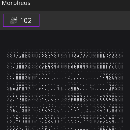
Morpheus
102
⢕⢕⢕⢑⠁⢁⣼⣿⣻⢿⣟⢿⡻⡙⡏⡏⣟⡽⡹⣹⢪⡻⢽⡫⠯⣻⢛⢿⣻⣿⣿⡿⣧⢍⠝⡍⡏⡎⡕⢵

⢕⢕⠸⡐⣠⣿⣗⢯⡺⡽⡸⡅⠕⢕⢐⠑⢕⠸⢙⢕⢱⢸⠸⢜⠴⡈⡜⡔⢅⢟⢞⣿⣿⣧⠨⡊⣜⢜⢜⡵

⢕⢌⢂⢀⣿⡷⡧⣯⡣⡹⡎⠪⣈⡂⣦⣁⣱⡱⣱⣡⢑⣘⡨⢮⢝⢞⣎⣖⣵⢳⣸⣯⣿⣿⣇⢣⢪⡪⣣⣻

⢕⢐⠄⣸⣿⣿⡝⣮⡪⡪⣊⢎⡔⣗⢳⢪⢻⠾⡻⡿⡻⣗⢾⢗⡿⢿⢻⡻⡾⣟⣶⣯⣿⣿⡇⡎⢆⢇⢇⢿

⢕⠐⠄⣿⣿⣿⡽⢜⡲⣇⣷⡛⢗⢙⠹⠘⠔⠑⠉⠘⠜⠑⠔⠑⢘⠈⠂⠊⠘⠈⠈⠘⠹⢿⡧⡣⡣⡣⡳⡽

⢅⠅⠄⣿⣿⣿⢝⢷⣻⡻⠁⠄⠄⠄⠄⢀⠄⠄⠄⠄⠂⠬⡀⡄⠄⠄⠄⡀⠄⠄⠄⠄⠁⠂⢻⣕⢧⢳⢕⣿

⠅⠂⠄⢻⣿⣯⠧⢟⣿⣔⠄⠁⡀⡀⠄⠄⠄⣀⠄⠄⡀⠩⠳⠵⠁⠄⡀⠄⢰⣁⠄⠠⠄⠄⠈⢿⣪⡺⡜⣾

⢵⣷⠶⣼⠏⣿⠹⡙⠄⠁⠄⠖⠂⠄⡀⠄⠄⠹⣾⠄⠄⢔⣻⣿⡳⠄⠄⠄⠈⡷⠠⠄⠄⠄⠄⣼⡟⠵⡭⣻

⡪⡂⡕⡄⢠⣿⣏⢌⢠⠰⡌⡢⠄⠄⠅⠠⠄⠐⠄⠄⡔⣵⢾⣟⣯⢧⢂⢠⢀⠄⠄⠄⣀⢤⢾⢦⣿⣇⢗⣿

⠜⣔⠄⠈⢘⣿⣯⡖⠔⠑⢜⢐⠁⢂⠄⠢⢐⠐⢀⢕⢝⡚⡟⠿⡿⣿⣪⡢⠳⣭⣊⢆⠣⠣⠣⠓⡯⢷⡣⣿

⠝⣾⠄⠄⢸⣹⣷⣆⢀⢑⢐⠰⢈⢐⠨⠨⠠⠐⡎⠫⠑⢌⠌⡈⡈⠪⠚⠷⠈⠰⢕⢟⢎⢎⠂⠌⣾⣿⢸⣺

⢅⠱⢷⢄⡀⢽⣿⣟⡀⠑⡐⢅⢃⠢⠑⠅⢅⢢⠈⠄⠄⠄⠁⠐⠈⢀⢀⢬⢤⢠⢌⠪⠲⢈⠸⡠⣿⢾⠱⣽

⡅⠄⠳⣝⠄⢸⣿⣻⡜⠆⠌⣐⡂⢅⠅⡍⡆⢧⢑⢦⠕⠔⠤⠤⠤⠳⢯⣯⢿⢵⠥⡧⣑⢄⠃⣆⣿⠃⢑⢵

⢆⠕⡠⡉⠃⠸⣿⣿⡸⠰⢁⢐⠄⡥⡪⠢⡸⡸⢊⠁⠄⠡⠡⠨⠐⠄⠈⠈⠫⡇⠟⣜⣖⡔⠥⣢⣻⠄⠄⡸

⡣⡣⡱⡨⠢⡀⢹⡗⡳⡉⢐⠄⠕⡽⢐⠁⠄⠅⠐⠈⠄⠄⠄⢀⢀⣀⣀⣀⠄⠁⠄⠨⣾⣗⡘⣆⣿⠄⠐⡌
