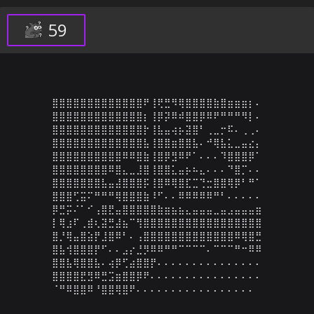
59
⣿⣿⣿⣿⣿⣿⣿⣿⣿⣿⣿⣿⣿⠟⢸⢟⣛⠻⢿⣿⣿⣿⣿⣷⣿⣶⣶⣶⡆⠄

⣿⣿⣿⣿⣿⣿⣿⣿⣿⣿⣿⣿⣿⡆⢸⡿⡽⠿⠾⣿⣿⡿⠿⠟⠛⠛⠛⠻⡇⠄

⣿⣿⣿⣿⣿⣿⣿⣿⣿⣿⣿⣿⣿⡗⢸⣧⣤⢴⡦⣽⣿⠃⢀⣀⡒⠯⠄⢀⢀⠄

⣿⣿⣿⣿⣿⣿⣿⣿⣿⣿⣿⣿⣿⣧⢸⣿⣿⣶⣿⣿⣧⠄⠚⢿⣧⣅⣀⣤⣔⡄

⣿⣿⣿⣿⣿⣿⣿⣿⣿⣿⠿⠿⣿⣷⢸⣿⡿⣻⠿⠟⠁⠄⠄⠄⠹⣿⣿⣿⡿⠁

⣿⣿⣿⣿⣿⣿⣿⣿⠿⣿⣄⣀⣸⣿⢸⣿⣿⣅⣤⡦⠦⣄⠄⠄⠄⠙⣿⡉⠄⠄

⣿⣿⣿⣿⣿⣿⣿⣧⣤⣼⣿⣿⣿⡯⢸⣿⠿⢿⣿⣏⣉⢙⣒⣿⣿⢿⡿⠃⠛⠁

⣿⣿⣿⢋⣭⠍⠛⠛⠛⢿⣿⣿⣿⣷⠸⠋⠄⠄⠿⠿⠿⠿⠿⠛⠃⠄⠄⠄⠄⠄

⡿⣛⡭⠌⠁⠊⢠⣿⣟⣤⣿⣿⣿⣿⣿⣷⣶⣦⣦⣄⣤⣤⣤⣀⣤⣠⣤⣤⣤⣶

⡇⢿⣰⠏⢀⣾⢆⣽⣛⣼⣦⠉⢻⣿⣿⣿⣿⣿⣿⣿⣿⣿⣿⣿⣿⣿⣿⣿⣿⣿

⣿⡘⢿⣤⣿⣵⡟⣸⣿⠿⠃⠄⢠⣿⣿⣿⣿⣿⣿⣿⣿⣿⣿⣿⣿⣿⠿⢿⣿⣛

⣿⣧⢺⣿⣿⣿⡟⠋⠄⠄⣠⡔⣘⡻⠿⠿⠛⠛⠉⠉⠉⠉⠄⠉⠉⠉⠛⠒⠿⠿

⣿⣿⣧⢿⣿⣿⣧⠄⢴⡿⢋⣴⣿⣿⡟⠄⠄⠄⠄⠄⠄⠄⠄⠄⠄⠄⠄⠄⠄⠄

⣿⣿⣿⣿⣟⣻⠿⣛⣩⣶⣿⣿⡿⠟⠄⠄⠄⠄⠄⠄⠄⠄⠄⠄⠄⠄⠄⠄⠄⠄

⠈⠛⠿⣿⣿⠿⠘⣿⣿⢿⣿⠟⠄⠄⠄⠄⠄⠄⠄⠄⠄⠄⠄⠄⠄⠄⠄⠄⠄