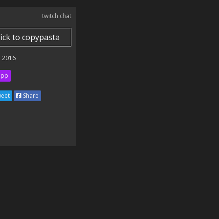
twitch chat
lick to copypasta
 2016
ipp
eet
Share