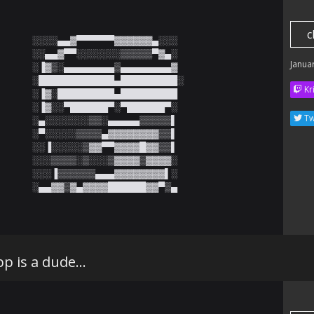
c
░░░░▄▄▓▀▀▀▀▀▀▓▓▓▓▓▓▄░░░

░░▄▄▓▀▀░░░░░░░▒▒▒▒▒▀▓▄░

Janua
░▐▓▒░▄▄▄▄▄▄▄▄▒▄▄▄▄▄▄▄▄▓

░████████████▄█████████░

Kr
░▐▓░█████████▄█████████

░▐▓░░▀██████▀░▀██████▀░

Tw
░▄░░░░░░░▒▒░▄▄▄▄▄▒▒▒▒▒▌

░▀░░░░░▒▒▒▒▄▓▓▓▓▓▓▓▓▒▒▌

░░▐░░░░░▒▓▓▀▀▓▓▓▓█▓▓▒▒▌

░░░▒▒▒▒░▒░░░▒▓▓▓▓▒▓▓▓▓░

░░░▐▒▒▒▒▒▒▄▄▄▓▓▓▓▓▓▓▓▌░

░▄▄▓▓▒▓▄▓▓▓▓██████▓▓▀▒▄
pp is a dude...