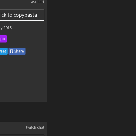
ascii art
lick to copypasta
ry 2015
ipp
eet
Share
twitch chat