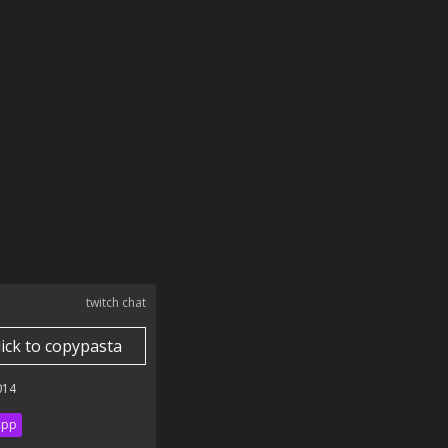
twitch chat
lick to copypasta
014
ipp