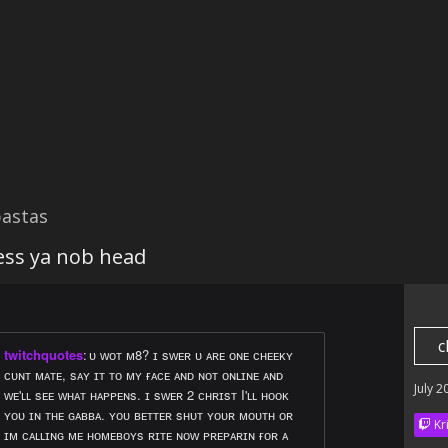
astas
ess ya nob head
c
twitchquotes
:
ᴜ ᴡᴏᴛ ᴍ8? ɪ sᴡᴇʀ ᴜ ᴀʀᴇ ᴏɴᴇ ᴄʜᴇᴇᴋʏ
ᴄᴜɴᴛ ᴍᴀᴛᴇ, sᴀʏ ɪᴛ ᴛᴏ ᴍʏ ғᴀᴄᴇ ᴀɴᴅ ɴᴏᴛ ᴏɴʟɪɴᴇ ᴀɴᴅ
July 2
ᴡᴇ'ʟʟ sᴇᴇ ᴡʜᴀᴛ ʜᴀᴘᴘᴇɴs. ɪ sᴡᴇʀ 2 ᴄʜʀɪsᴛ I'ʟʟ ʜᴏᴏᴋ
ʏᴏᴜ ɪɴ ᴛʜᴇ ɢᴀʙʙᴀ. ʏᴏᴜ ʙᴇᴛᴛᴇʀ sʜᴜᴛ ʏᴏᴜʀ ᴍᴏᴜᴛʜ ᴏʀ
Kr
ɪᴍ ᴄᴀʟʟɪɴɢ ᴍᴇ ʜᴏᴍᴇʙᴏʏs ʀɪᴛᴇ ɴᴏᴡ ᴘʀᴇᴘᴀʀɪɴ ғᴏʀ ᴀ