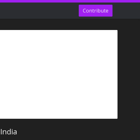
Contribute
India