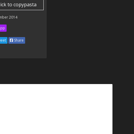
lick to copypasta
mber 2014
ipp
eet
Share