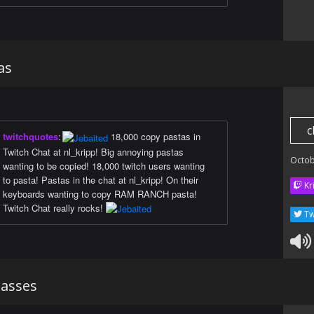
as
c
twitchquotes
:
18,000 copy pastas in
Twitch Chat at nl_kripp! Big annoying pastas
Octob
wanting to be copied! 18,000 twitch users wanting
to pasta! Pastas in the chat at nl_kripp! On their
Kr
keyboards wanting to copy RAM RANCH pasta!
Twitch Chat really rocks!
Tw
lasses