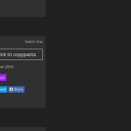
twitch chat
lick to copypasta
er 2016
ipp
eet
Share