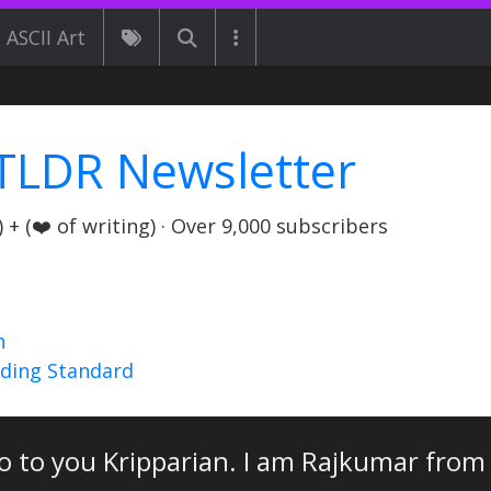
ASCII Art
TLDR Newsletter
+ (❤️ of writing) · Over 9,000 subscribers
n
nding Standard
o to you Kripparian. I am Rajkumar from 