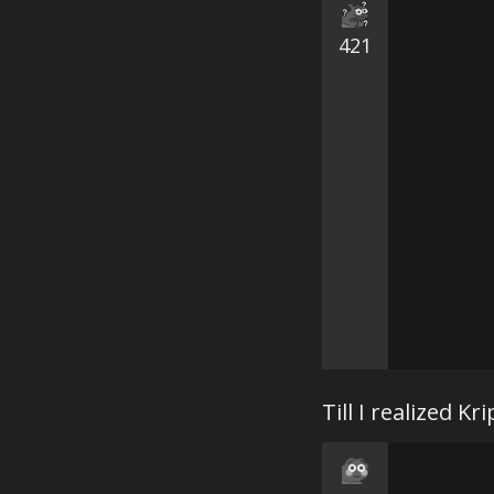
421
Till I realized Kri