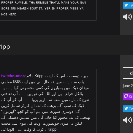
ᴘʀᴏᴘᴇʀ ʀᴜᴍʙʟᴇ. ᴛʜᴀ ʀᴜᴍʙʟᴇ ᴛʜᴀᴛʟʟ ᴍᴀᴋᴇ ʏᴏᴜʀ ɴᴀɴ
Tw
sᴏʀᴇ ᴊᴜs ʜᴇᴀʀɪɴ ʙᴏᴜᴛ ɪᴛ. ʏᴇʀ ɪɴ ᴘʀᴏᴘᴇʀ ᴍᴇss ʏᴀ
ɴᴏʙ ʜᴇᴀᴅ.
ripp
c
twitchquotes
:
لام ، Kripp ، میرے دوست ، اس کے اپنے
مقامی ISIS باب سے ہے . میں نے حال ہی میں اپنے
June 
میدان ڈیک میں بمباروں کی کمی محسوس کیا ہے . یہ
بالکل حرام ہیں اور اللہ کی توہین ہے . آپ ثقافتی
Kr
تنوع کے بارے میں سب سے اوپر پرواہ ہے آپ کو آپ کے
ڈیک کے سب آگے بڑھنے کے لئے ان کارڈز شامل کریں
Tw
گے! دوسری صورت میں ہم آپ کو کچھ "گھڑیوں"
بھیجنے کے لئے مجبور کیا جائے گا . میں تمہیں دھمکی گے
لیکن یہ میری خوبصورت اونٹ کی بیوی سے محبت
کرنے کا وقت ہے . الوداعی ، Kripp