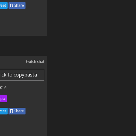
eet
Share
twitch chat
lick to copypasta
2016
ipp
eet
Share