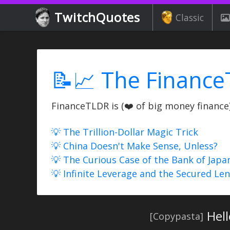
TwitchQuotes
Classic
📝📈 The Finance
FinanceTLDR is (❤️ of big money finance) 
💡 The Trillion-Dollar Magic Trick
💡 China Doesn't Make Sense, Unless?
💡 The Curious Case of the Bank of Japa
💡 Infinite Leverage and the Secured Le
Hell
[Copypasta]