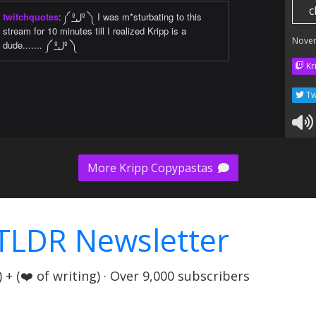
c
twitchquotes
:
༼ ºل͟º ༽ I was m*sturbating to this
stream for 10 minutes till I realized Kripp is a
Nove
dude....... ༼ ºل͟º ༽
Kr
Tw
More Kripp Copypastas
TLDR Newsletter
+ (❤️ of writing) · Over 9,000 subscribers