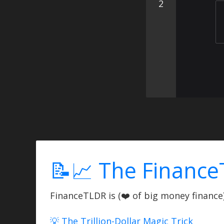
2
📝📈 The Finance
FinanceTLDR is (❤️ of big money finance) 
💡 The Trillion-Dollar Magic Trick