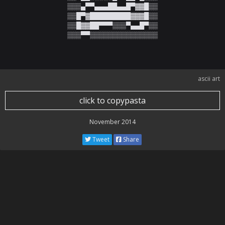
▒▒▒▄▀▀▄▄▄██▄▄█▀▓▓█▒▒

▒▒█▀▓█████████▓▓▓█▒▒

▒▒█▓▓██▀▀▀▒▒▒▀▄▄█▀▒▒

▒▒▒▀▀▒▒▒▒▒▒▒▒▒▒▒▒▒▒▒
ascii art
click to copypasta
November 2014
Tweet
Share