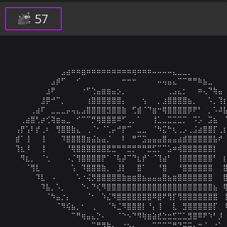
57
⠀⠀⠀⠀⠀⠀⠀⠀⠀⠀⣠⣴⠶⠶⣶⠶⠶⠶⠶⠶⠶⠶⠶⠶⢶⠶⠶⠶⠤⠤⠤⠤⣄⣀⣀⡀⠀⠀⠀⠀⠀⠀⠀
⠀⠀⠀⠀⠀⠀⠀⠀⣠⡾⠋⠀⠀⠊⠀⠀⠀⠀⠀⠀⠀⠀⠒⠒⠒⠀⠀⠀⠀⠤⢤⣤⣄⠉⠉⠛⠛⠷⣦⣀⠀⠀⠀
⠀⠀⠀⠀⠀⠀⠀⣰⠟⠀⠀⠀⠀⠀⠐⠋⢑⣤⣶⣶⣤⡢⡀⠀⠀⠀⠀⠀⠀⠀⠀⢀⣠⣄⡂⠀⠀⠶⢄⠙⢷⣤⠀
⠀⠀⠀⠀⠀⠀⣸⡿⠚⠉⡀⠀⠀⠀⠀⢰⣿⣿⣿⣿⣿⣿⡄⠀⠀⠀⢢⠀⠀⡀⣰⣿⣿⣿⣿⣦⡀⠀⠀⠡⡀⢹⡆
⠀⠀⠀⠀⢀⣴⠏⠀⣀⣀⣀⡤⢤⣄⣠⣿⣿⣿⣿⣻⣿⣿⣷⠀⢋⣾⠈⠙⣶⠒⢿⣿⣿⣿⣿⡿⠟⠃⠀⡀⠡⠼⣧
⠀⠀⢀⣴⣿⢃⡴⢊⢽⣶⣤⣀⠀⠊⠉⠉⡛⢿⣿⣿⣿⠿⠋⢀⡀⠁⠀⠀⢸⣁⣀⣉⣉⣉⡉⠀⠩⡡⠀⣩⣦⠀⠈
⠀⢠⡟⢡⠇⡞⢀⠆⠀⢻⣿⣿⣷⣄⠀⢀⠈⠂⠈⢁⡤⠚⡟⠉⠀⣀⣀⠀⠈⠳⣍⠓⢆⢀⡠⢀⣨⣴⣿⣿⡏⢀⡆
⠀⣾⠁⢸⠀⠀⢸⠀⠀⠀⠹⣿⣿⣿⣿⣶⣬⣦⣤⡈⠀⠀⠇⠀⠛⠉⣩⣤⣤⣤⣿⣤⣤⣴⣾⣿⣿⣿⣿⣿⣧⠞⠀
⠀⢹⣆⠸⠀⠀⢸⠀⠀⠀⠀⠘⢿⣿⣿⣿⣿⣿⣿⣟⣛⠛⠛⣛⡛⠛⠛⣛⣋⡉⠉⣡⠶⢾⣿⣿⣿⣿⣿⣿⡇⠀⠀
⠀⠀⠻⣆⡀⠀⠈⢂⠀⠀⠀⠠⡈⢻⣿⣿⣿⣿⡟⠁⠈⢧⡼⠉⠙⣆⡞⠁⠈⢹⣴⠃⠀⢸⣿⣿⣿⣿⣿⣿⠃⠀⡆
⠀⠀⠀⠈⢻⣇⠀⠀⠀⠀⠀⠀⢡⠀⠹⣿⣿⣿⣷⡀⠀⣸⡇⠀⠀⣿⠁⠀⠀⠘⣿⠀⠀⠘⣿⣿⣿⣿⣿⣿⠀⠀⣿
⠀⠀⠀⠀⠀⠹⣇⠀⠠⠀⠀⠀⠀⠡⠐⢬⡻⣿⣿⣿⣿⣿⣷⣶⣶⣿⣦⣤⣤⣤⣿⣦⣶⣿⣿⣿⣿⣿⣿⣿⠀⠀⣿
⠀⠀⠀⠀⠀⠀⠹⣧⡀⠡⡀⠀⠀⠀⠑⠄⠙⢎⠻⣿⣿⣿⣿⣿⣿⣿⣿⣿⣿⣿⣿⣿⣿⣿⣿⣿⣿⣿⣿⣿⣦⠀⢿
⠀⠀⠀⠀⠀⠀⠀⠈⠳⣤⡐⡄⠀⠀⠀⠈⠂⠀⠱⣌⠻⣿⣿⣿⣿⣿⣿⣿⠿⣿⠟⢻⡏⢻⣿⣿⣿⣿⣿⣿⣿⠀⢸
⠀⠀⠀⠀⠀⠀⠀⠀⠀⠈⠻⢮⣦⡀⠂⠀⢀⠀⠀⠈⠳⣈⠻⣿⣿⣿⡇⠘⡄⢸⠀⠀⣇⠀⣻⣿⣿⣿⣿⣿⡏⠀⠸
⠀⠀⠀⠀⠀⠀⠀⠀⠀⠀⠀⠀⠉⠛⢶⣤⣄⡑⠄⠀⠀⠈⠑⠢⠙⠻⢷⣶⣵⣞⣑⣒⣋⣉⣁⣻⣿⠿⠟⠱⠃⡸⠀
⠀⠀⠀⠀⠀⠀⠀⠀⠀⠀⠀⠀⠀⠀⠀⠀⠉⠛⠻⣷⣄⡀⠐⠢⣄⣀⡀⠀⠉⠉⠉⠉⠛⠙⠭⠭⠄⠒⠈⠀⠐⠁⢀