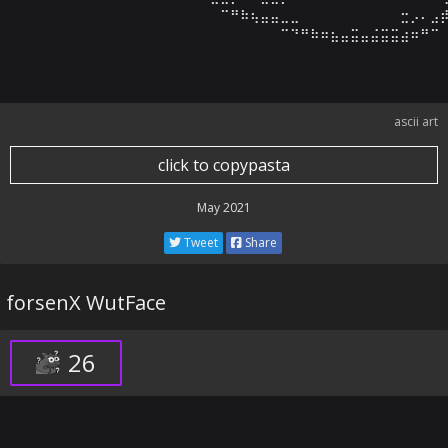
⠀⠀⠀⠀⠀⠀⠀⠀⠀⠀⠀⠀⠀⠀⠀⠀⠀⠀⠀⠀⠉⠛⠷⢦⣤⣤⣀⣀⠀⠀⠀⠀⠀⠀⠀⠀⠀⠀⣒⡠⠄⣠⡾
⠀⠀⠀⠀⠀⠀⠀⠀⠀⠀⠀⠀⠀⠀⠀⠀⠀⠀⠀⠀⠀⠀⠀⠀⠀⠀⠉⠙⠛⠷⠶⣦⣤⣭⣤⣬⣭⣭⣴⠶⠛⠉
ascii art
click to copypasta
May 2021
Tweet
Share
forsenX WutFace
26