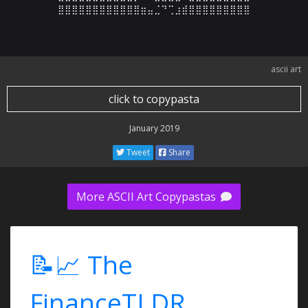
⣿⣿⣿⣿⣿⣿⣿⣿⣿⣿⣿⣿⣶⣤⣈⠙⢉⣰⣾⣿⣿⣿⣿⣿⣿⣿⣿⣿
ascii art
click to copypasta
January 2019
Tweet
Share
More ASCII Art Copypastas
📝📈 The
FinanceTLDR