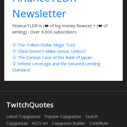
Newsletter
FinanceTLDR is (❤️ of big money finance) + (❤️ of
writing) · Over 9,000 subscribers
💡 The Trillion-Dollar Magic Trick
💡 China Doesn't Make Sense, Unless?
💡 The Curious Case of the Bank of Japan
💡 Infinite Leverage and the Secured Lending
Standard
TwitchQuotes
Latest Copypastas
Popular Copypastas
Search
Copypastas
ASCII Art
Copypasta Builder
Contribute