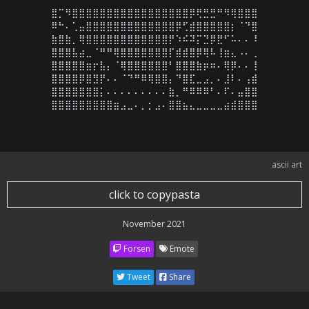
⣿⡉⠻⣿⣿⣿⣿⣿⣿⣿⣿⣿⣿⣿⣿⣿⣿⣿⣿⣿⡿⢟⣛⣛⠛⠻⢿⣿⣿⣿

⠿⠓⠄⢁⣤⣿⣿⣿⣿⣿⣿⣿⣿⣿⣿⣿⣿⣿⡿⢋⣾⣿⣿⣿⣿⣿⡆⠈⠙⣿

⣷⣿⣷⡀⢿⣿⣿⣿⣿⣿⣿⣿⣿⣿⣿⣿⣿⡟⠱⠮⠽⡍⣙⡿⣟⠋⠥⠄⠄⠸

⣿⣿⣿⣧⣴⣀⠈⠛⠛⢿⣿⣿⣿⣿⣿⣿⣿⡏⣾⣾⣿⡿⢿⠧⢸⣶⣄⠠⠄⢀

⣿⣿⣿⣿⣿⣶⡖⣧⡄⠈⢿⣿⣿⣿⣿⣿⣿⠃⣿⣿⣿⣷⡶⠶⠄⢿⡿⠄⠄⢸

⣿⣿⣿⣿⡿⣿⣻⡟⠄⠄⠈⠙⠛⠿⢿⣿⣿⡄⠙⣿⣏⣀⣠⡀⠄⣸⠇⠄⢠⣾

⣿⣿⣿⣿⣿⣿⣿⡅⠄⠄⠄⠄⠄⠄⠄⠄⠄⣷⡀⠛⠿⠿⠿⠃⠄⠏⠄⣤⣿⣿

⣿⣿⣿⣿⣿⣿⣿⣿⣿⣶⣠⣀⠄⡀⡂⣠⠄⣿⣿⣦⣄⣀⣀⣀⣀⣴⣾⣿⣿⣿
ascii art
click to copypasta
November 2021
Forsen
Emote
Tweet
Share