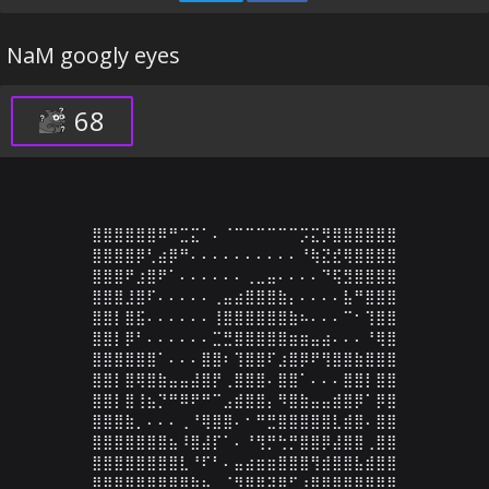
NaM googly eyes
68
⣿⣿⣿⣿⣿⣿⠿⠛⣉⣍⠁⠄⠈⠉⠉⠉⠉⠉⠉⡩⣍⡻⣿⣿⣿⣿⣿⣿

⣿⣿⣿⣿⡿⢃⣴⡿⠛⠄⠄⠄⠄⠄⠄⠄⠄⠄⠄⠘⢷⣝⣞⢿⣿⣿⣿⣿

⣿⣿⣿⠟⣰⣿⠟⠁⠄⠄⠄⠄⠄⠄⢀⣀⣤⠄⠄⠄⠄⠙⢯⣻⣿⣿⣿⣿

⣿⣿⣿⣸⣿⠏⠄⠄⠄⠄⠄⢀⣤⣴⣿⣿⣿⣷⡄⠄⠄⠄⠄⣧⠛⣿⣿⣿

⣿⣿⡇⣿⣯⠄⠄⠄⠄⠄⠄⢸⣿⣿⣿⣿⣿⣿⣷⠦⠄⠄⠄⠉⠂⢹⣿⣿

⣿⣿⡇⡿⠃⠄⠄⠄⠄⠄⠄⣉⣛⣿⣿⣿⣿⣿⣶⣶⣤⣴⠄⠄⠄⠘⢿⣿

⣿⣿⣿⣿⣿⣿⠁⠄⠄⠄⣿⣿⠆⢹⣿⣿⠏⣰⣿⡿⠟⢻⣿⣿⣷⣿⣿⣿

⣿⣿⡇⣿⢿⣿⣷⣤⣤⣼⣿⡟⢀⣿⣿⣿⠄⣿⣿⠁⠄⠄⠄⣿⣿⡇⣿⣿

⣿⣿⡇⣿⢸⣦⡙⠛⠿⠟⠛⠉⣠⣾⣿⣿⡄⠻⣿⣷⣤⣤⣾⣿⡿⠁⡿⣿

⣿⣿⣿⣷⡀⠄⠄⠄⢀⠘⢿⣿⣿⠄⠂⠛⣛⣿⣿⣿⣿⣿⣇⣾⣿⠄⣿⣿

⣿⣿⣿⣿⣿⣿⣿⣦⠸⣿⣼⡏⠁⠄⠘⢻⡛⢓⡛⣿⣿⡿⣼⣿⣿⢀⣿⣿

⣿⣿⣿⣿⣿⣿⣿⣿⣇⠘⠏⠃⠄⣤⣴⣶⣶⣿⣿⣿⢻⣾⣿⣿⣧⣾⣿⣿

⣿⣿⣿⣿⣿⣿⣿⣿⣿⣷⣦⡀⠈⠻⣿⣿⣽⣿⠋⣰⣿⣿⣿⣿⣿⣿⣿⣿
