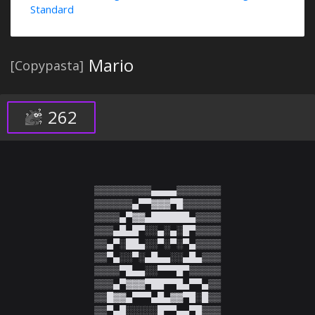
Standard
Mario
[Copypasta]
262
▒▒▒▒▒▒▒▒▒▄▄▄▄▒▒▒▒▒▒▒

▒▒▒▒▒▒▄▀▀▓▓▓▀█▒▒▒▒▒▒

▒▒▒▒▄▀▓▓▄██████▄▒▒▒▒

▒▒▒▄█▄█▀░░▄░▄░█▀▒▒▒▒

▒▒▄▀░██▄░░▀░▀░▀▄▒▒▒▒

▒▒▀▄░░▀░▄█▄▄░░▄█▄▒▒▒

▒▒▒▒▀█▄▄░░▀▀▀█▀▒▒▒▒▒

▒▒▒▄▀▓▓▓▀██▀▀█▄▀▀▄▒▒

▒▒█▓▓▄▀▀▀▄█▄▓▓▀█░█▒▒

▒▒▀▄█░░░░░█▀▀▄▄▀█▒▒▒
