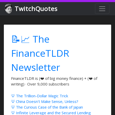
TwitchQuotes
📝📈 The
FinanceTLDR
Newsletter
FinanceTLDR is (❤️ of big money finance) + (❤️ of
writing) · Over 9,000 subscribers
💡 The Trillion-Dollar Magic Trick
💡 China Doesn't Make Sense, Unless?
💡 The Curious Case of the Bank of Japan
💡 Infinite Leverage and the Secured Lending