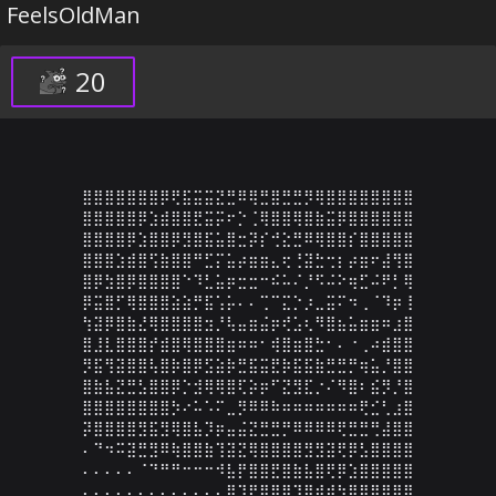
FeelsOldMan
20
⣿⣿⣿⣿⣿⣿⣿⡿⢟⣯⣭⣭⣝⣛⠿⢿⣛⣿⣛⣛⡻⢿⣿⣿⣿⣿⣿⣿⣿⣿

⣿⣿⣿⣿⣿⡿⣱⣾⣿⣿⣟⣭⡭⠖⡑⢈⢿⣿⣿⢿⣿⣷⣭⡿⣿⣿⣿⣿⣿⣿

⣿⣿⣿⣿⡿⣱⣿⣿⡿⣻⣿⣯⣥⣿⣒⡽⡎⢚⣕⣛⠿⢿⣿⣿⡎⣿⣿⣿⣿⣿

⣿⣿⣿⣱⣾⣿⢫⣷⣿⣿⠛⣋⡍⣥⡴⣶⣶⣄⢖⢘⣽⣓⢒⡆⡴⣶⠖⣼⢻⣿

⣿⡿⣳⣿⡿⣿⣿⣿⣿⠑⠹⣃⣥⡶⣒⣒⠒⠮⠥⠌⡘⠫⠬⠕⢶⣋⠬⠟⡃⢿

⡿⣭⣿⡋⢿⣿⣿⣿⣵⣵⡛⣯⢡⡥⠄⠄⢉⠉⣍⡑⡰⣀⣭⠍⠲⢀⠈⠹⡶⢸

⢳⣽⡿⣿⣷⣜⢿⣿⣿⣿⣿⣲⡘⢧⣤⣶⣬⡶⢞⣡⢆⠻⣿⣦⣥⣶⣶⠶⣰⣿

⣿⣸⣇⣿⣿⣿⡞⣾⣿⢿⣿⣿⣿⣶⠶⠶⠂⢾⣿⣶⣿⣓⠂⠄⠐⢀⠴⣾⣿⣿

⡻⣯⢻⣽⣿⣿⢧⣿⡷⣿⡿⣫⣵⡷⣛⣯⣭⣟⡷⣯⣯⣷⣛⣛⡛⢶⣥⡘⣿⣿

⣿⣷⣧⣝⣛⣣⣿⣿⡿⡑⣺⢿⢿⣿⢏⡵⡶⠋⣝⣻⣏⡐⠌⠻⣿⠆⣮⡻⡘⣿

⣿⣿⣿⣿⣿⣿⣿⣿⡳⠔⠥⠡⠍⣀⡻⠿⠿⠷⠶⠶⠶⠶⠶⠶⠶⢟⣊⢃⣰⣿

⡽⣿⣿⣿⣿⣻⣯⣻⢿⣿⣧⡹⡶⣤⣬⣝⣛⣛⡛⠿⠿⠿⠿⢟⣛⣛⢛⣼⣿⣿

⠄⠙⠲⠭⣽⣛⣻⠿⢷⣿⣿⣷⢹⣽⣝⢿⣿⣿⣿⣿⣻⣻⣽⢟⡿⣣⣿⣿⣿⣿

⠄⠄⠄⠄⠄⠈⠙⠛⠛⠒⠒⠒⠺⣧⡟⣿⣿⣟⣿⣷⣧⣿⢟⡿⣱⣿⣿⣿⣿⣿

⠄⠄⠄⠄⠄⠄⠄⠄⠄⠄⠄⠄⠄⣿⣹⡟⣿⣿⣿⢹⣿⣾⣾⣳⣿⣿⣿⣿⣿⣿