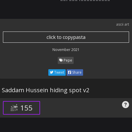
ascii art
click to copypasta
November 2021
Pepe
Tweet
Share
Saddam Hussein hiding spot v2
155