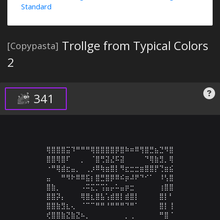
Standard
Trollge from Typical Colors
[Copypasta]
2
341
⢿⣿⣿⣿⣭⠹⠛⠛⠛⢿⣿⣿⣿⣿⡿⣿⠷⠶⠿⢻⣿⣛⣦⣙⠻⣿

⣿⣿⢿⣿⠏⠀⠀⡀⠀⠈⣿⢛⣽⣜⠯⣽⠀⠀⠀⠀⠙⢿⣷⣻⡀⢿

⠐⠛⢿⣾⣖⣤⡀⠀⢀⡰⠿⢷⣶⣿⡇⠻⣖⣒⣒⣶⣿⣿⡟⢙⣶⣮

⣤⠀⠀⠛⠻⠗⠿⠿⣯⡆⣿⣛⣿⡿⠿⠮⡶⠼⠟⠙⠊⠁⠀⠸⢣⣿

⣿⣷⡀⠀⠀⠀⠀⠠⠭⣍⡉⢩⣥⡤⠥⣤⡶⣒⠀⠀⠀⠀⠀⢰⣿⣿

⣿⣿⡽⡄⠀⠀⠀⢿⣿⣆⣿⣧⢡⣾⣿⡇⣾⣿⡇⠀⠀⠀⠀⣿⡇⠃

⣿⣿⣷⣻⣆⢄⠀⠈⠉⠉⠛⠛⠘⠛⠛⠛⠙⠛⠁⠀⠀⠀⠀⣿⡇⢸

⢞⣿⣿⣷⣝⣷⣝⠦⡀⠀⠀⠀⠀⠀⠀⠀⡀⢀⠀⠀⠀⠀⠀⠛⣿⠈
