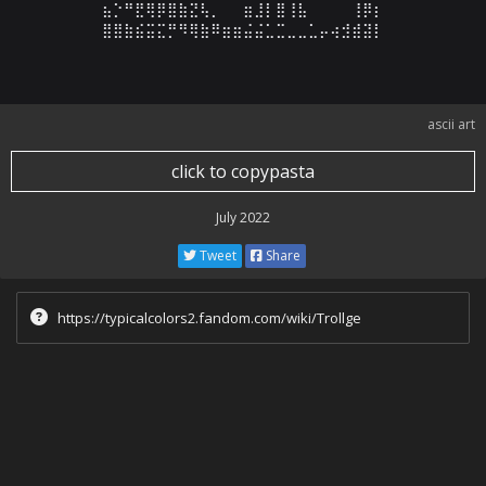
⣦⡑⠛⣟⢿⡿⣿⣷⣝⢧⡀⠀⠀⣶⣸⡇⣿⢸⣧⠀⠀⠀⠀⢸⡿⡆

⣿⣿⣷⣮⣭⣍⡛⠻⢿⣷⠿⣶⣶⣬⣬⣁⣉⣀⣀⣁⡤⢴⣺⣾⣽⡇
ascii art
click to copypasta
July 2022
Tweet
Share
https://typicalcolors2.fandom.com/wiki/Trollge