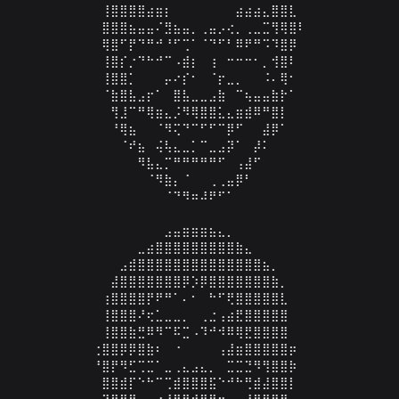
⠀⠀⠀⠀⢸⣿⣿⣿⣿⣴⣶⡆⠀⠀⠀⠀⠀⠀⠀⣴⣴⣴⣄⣿⣿⣇⠀⠀⠀⠀

⠀⠀⠀⠀⣿⣿⣿⣦⣤⣤⠌⣻⣦⣤⡀⢀⣤⡠⢔⡀⢀⣀⣉⢻⢿⣿⠇⠀⠀⠀

⠀⠀⠀⠀⢿⣿⠋⡟⠙⠛⠚⠘⠋⢉⠁⠈⠙⠋⠃⠿⠟⠛⠩⠹⣿⡿⠀⠀⠀⠀

⠀⠀⠀⠀⢸⣿⡎⡐⠙⠓⠚⠉⠠⣾⡆⠀⢰⠀⠒⠒⠒⠂⡀⢺⣿⠇⠀⠀⠀⠀

⠀⠀⠀⠀⢸⣿⣿⡁⠀⠀⠀⡤⠔⡎⠂⠀⠈⡖⣀⡀⠀⠀⠨⠄⢿⠂⠀⠀⠀⠀

⠀⠀⠀⠀⠈⣷⣿⣧⣠⡖⠁⠀⣿⣧⣀⣀⣠⣷⠀⠉⢦⣤⣤⣷⡗⠁⠀⠀⠀⠀

⠀⠀⠀⠀⠀⢻⣸⠉⠛⢿⣶⣄⡨⠻⢿⣿⣿⣅⣄⣶⣾⠿⠛⣿⡇⠀⠀⠀⠀⠀

⠀⠀⠀⠀⠀⠘⢿⣦⠀⠀⠈⠻⢍⠙⠉⠋⠋⠉⡿⠋⠀⠀⣼⡿⠁⠀⠀⠀⠀⠀

⠀⠀⠀⠀⠀⠀⠈⠞⣦⠀⢬⢧⣄⣀⡁⠉⣀⣠⡽⠁⠀⡼⠅⠀⠀⠀⠀⠀⠀⠀

⠀⠀⠀⠀⠀⠀⠀⠀⠻⣧⣄⡉⠛⠛⠛⠛⠛⠋⠀⢠⣼⠋⠀⠀⠀⠀⠀⠀⠀⠀

⠀⠀⠀⠀⠀⠀⠀⠀⠀⠈⠻⣷⡄⠈⠀⠀⢀⢀⣤⡿⠃⠀⠀⠀⠀⠀⠀⠀⠀⠀

⠀⠀⠀⠀⠀⠀⠀⠀⠀⠀⠀⠈⠙⠻⠶⠼⠟⠋⠁⠀⠀⠀⠀⠀⠀⠀⠀⠀⠀⠀

⠀⠀⠀⠀⠀⠀⠀⠀⠀⠀⠀⣠⣤⣶⣶⣶⣦⣄⡀⠀⠀⠀⠀⠀⠀⠀⠀⠀⠀⠀

⠀⠀⠀⠀⠀⠀⠀⠀⣀⣴⣿⣿⣿⣿⣿⣿⣿⣿⣿⣷⣄⠀⠀⠀⠀⠀⠀⠀⠀⠀

⠀⠀⠀⠀⠀⠀⣠⣾⣿⣿⣿⣿⣿⣿⣿⣿⣿⣿⣿⣿⣿⣿⣦⡀⠀⠀⠀⠀⠀⠀

⠀⠀⠀⠀⠀⣼⣿⣿⣿⣿⣿⣿⣿⡿⡱⡿⣿⣿⣿⣿⣿⣿⣿⣷⡀⠀⠀⠀⠀⠀

⠀⠀⠀⠀⢰⣿⣿⣿⣿⡟⠟⠛⠁⠄⠂⠀⠓⠋⢟⣿⣿⣿⣿⣿⣇⠀⠀⠀⠀⠀

⠀⠀⠀⠀⢸⣿⣿⣿⠜⢖⣁⣀⣀⡀⠀⢀⣐⢠⣴⣟⣿⣿⣿⣿⣿⠀⠀⠀⠀⠀

⠀⠀⠀⠀⢸⣿⣿⣷⣛⠿⠻⠉⠯⣉⠠⠹⠚⠺⠿⢿⣟⣿⣿⣿⣿⠀⠀⠀⠀⠀

⠀⠀⠀⢐⣿⣿⡿⡿⣿⣷⠆⠀⠐⠀⠀⠀⠀⢠⣼⣶⣿⣿⣿⣿⣿⡶⠀⠀⠀⠀

⠀⠀⠀⠘⣿⡟⠻⣋⢉⣉⠁⣀⢀⣄⣠⣄⡀⠀⣉⣉⣙⠻⢻⣿⣿⡷⠀⠀⠀⠀

⠀⠀⠀⠀⣿⣿⣾⡏⠑⠓⠉⢉⣾⣿⣿⣿⣯⠑⠚⠓⢛⣾⣼⣿⣿⡇⠀⠀⠀⠀

⠀⠀⠀⠀⢹⣿⡿⠻⠠⢤⣔⣼⣿⣿⣾⣿⣿⣲⣄⠀⠘⠻⣿⣿⡟⠀⠀⠀⠀⠀
