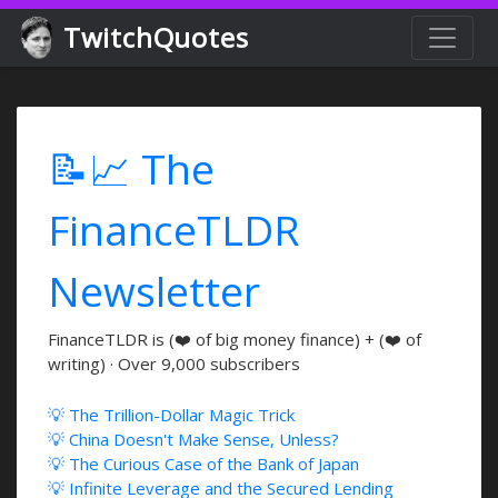
TwitchQuotes
📝📈 The
FinanceTLDR
Newsletter
FinanceTLDR is (❤️ of big money finance) + (❤️ of
writing) · Over 9,000 subscribers
💡 The Trillion-Dollar Magic Trick
💡 China Doesn't Make Sense, Unless?
💡 The Curious Case of the Bank of Japan
💡 Infinite Leverage and the Secured Lending