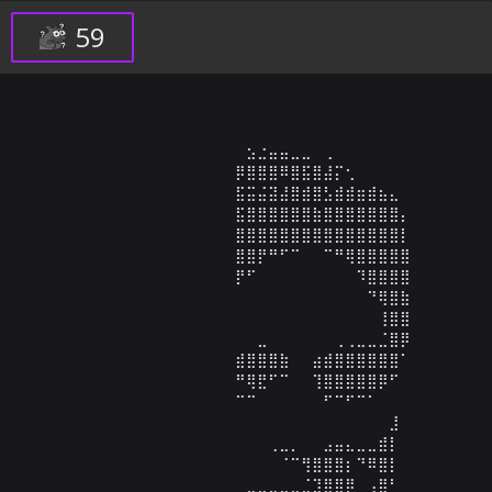
59
⠀⠀⠀⠀⠀⠀⠀⠀⠀⠀⠀⠀⠀⠀⠀⣢⣐⣤⣤⣀⣀⠀⢀⠀⠀⠀⠀⠀⠀⠀

⠀⠀⠀⠀⠀⠀⠀⠀⠀⠀⠀⠀⠀⠀⡿⣿⣿⣿⠿⣿⣯⣿⣼⡍⢂⠀⠀⠀⠀⠀

⠀⠀⠀⠀⠀⠀⠀⠀⠀⠀⠀⠀⠀⠀⣯⣭⣬⣽⣼⣿⣾⣿⣣⣾⣾⣶⣾⣦⣄⠀

⠀⠀⠀⠀⠀⠀⠀⠀⠀⠀⠀⠀⠀⠀⣯⣿⣿⣿⣿⣿⣿⣷⣿⣿⣿⣿⣿⣿⣿⡄

⠀⠀⠀⠀⠀⠀⠀⠀⠀⠀⠀⠀⠀⠀⣿⣿⣿⣿⣿⣿⣿⣿⣿⣿⣿⣿⣿⣿⣿⡇

⠀⠀⠀⠀⠀⠀⠀⠀⠀⠀⠀⠀⠀⠀⣿⣿⡟⠛⠋⠉⠀⠀⠉⠛⢿⣿⣿⣿⣿⣿

⠀⠀⠀⠀⠀⠀⠀⠀⠀⠀⠀⠀⠀⠀⡟⠋⠀⠀⠀⠀⠀⠀⠀⠀⠀⠹⣿⣿⣿⣿

⠀⠀⠀⠀⠀⠀⠀⠀⠀⠀⠀⠀⠀⠀⠀⠀⠀⠀⠀⠀⠀⠀⠀⠀⠀⠀⠙⢿⣿⣷

⠀⠀⠀⠀⠀⠀⠀⠀⠀⠀⠀⠀⠀⠀⠀⠀⠀⠀⠀⠀⠀⠀⠀⠀⠀⠀⠀⢸⣿⣿

⠀⠀⠀⠀⠀⠀⠀⠀⠀⠀⠀⠀⠀⠀⠀⠀⣀⠀⠀⠀⠀⠀⠀⢀⢀⣀⣀⣈⣿⡿

⠀⠀⠀⠀⠀⠀⠀⠀⠀⠀⠀⠀⠀⠀⣾⣿⣿⣿⣷⠀⠀⣴⣾⣿⣿⣿⣿⣿⣿⠁

⠀⠀⠀⠀⠀⠀⠀⠀⠀⠀⠀⠀⠀⠀⠛⢿⣟⠋⠉⠀⠀⢹⣿⣿⣿⣿⣿⡿⠋⠀

⠀⠀⠀⠀⠀⠀⠀⠀⠀⠀⠀⠀⠀⠀⠉⠉⠀⠀⠀⠀⠀⠀⠋⠉⠋⠉⠁⠀⠀⠀

⠀⠀⠀⠀⠀⠀⠀⠀⠀⠀⠀⠀⠀⠀⠀⠀⠀⠀⠀⠀⠀⠀⠀⠀⠀⠀⠀⠀⣸⠀

⠀⠀⠀⠀⠀⠀⠀⠀⠀⠀⠀⠀⠀⠀⠀⠀⠀⢀⣀⡀⠀⠀⣠⣤⣄⣀⣀⣾⡇⠀

⠀⠀⠀⠀⠀⠀⠀⠀⠀⠀⠀⠀⠀⠀⠀⠀⠀⠀⠈⠉⢻⣿⣿⣿⡆⠙⠿⣿⡇⠀

⠀⠀⠀⠀⠀⠀⠀⠀⠀⠀⠀⠀⠀⠀⠀⣀⣀⣀⣀⣀⣈⣹⣿⣿⡿⠀⢠⣿⠃⠀
