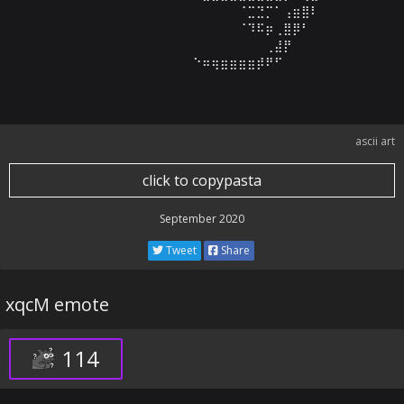
⠀⠀⠀⠀⠀⠀⠀⠀⠀⠀⠀⠀⠀⠀⠀⠀⠀⠀⠀⠈⣉⣙⡉⠁⢠⣶⣿⠇⠀⠀

⠀⠀⠀⠀⠀⠀⠀⠀⠀⠀⠀⠀⠀⠀⠀⠀⠀⠀⠀⠈⠹⠯⡶⢀⣿⡿⠃⠀⠀⠀

⠀⠀⠀⠀⠀⠀⠀⠀⠀⠀⠀⠀⠀⠀⠀⠀⠀⠀⠀⠀⠀⠀⢀⣼⡟⠀⠀⠀⠀⠀

⠀⠀⠀⠀⠀⠀⠀⠀⠀⠀⠀⠀⠀⠀⠑⠶⢶⣶⣶⣶⣶⡾⠟⠋⠀⠀⠀⠀⠀⠀
ascii art
click to copypasta
September 2020
Tweet
Share
xqcM emote
114