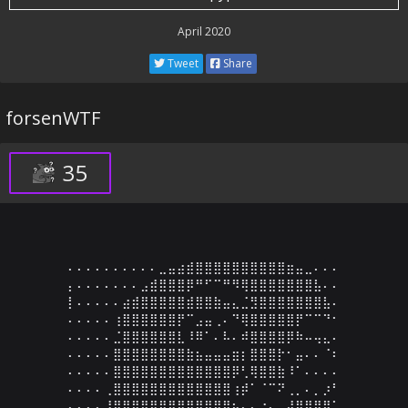
April 2020
Tweet
Share
forsenWTF
35
⠄⠄⠄⠄⠄⠄⠄⠄⠄⠄⣀⣤⣴⣾⣿⣿⣿⣿⣿⣿⣿⣿⣿⣿⣶⣤⣀⠄⠄⠄

⡄⠄⠄⠄⠄⠄⠄⠄⣠⣾⣿⣿⣿⡿⠛⠋⠉⠛⠻⢿⣿⣿⣿⣿⣿⣿⣿⣧⠄⠄

⡇⠄⠄⠄⠄⠄⣴⣾⣿⣿⣿⣿⣿⣾⣿⣿⣷⣤⣄⣈⣻⣿⣿⣿⣿⣿⣿⣿⣧⠄

⠄⠄⠄⠄⠄⢰⣿⣿⣿⣿⣿⣿⡟⠉⣠⣤⢀⠄⠙⢿⣿⣿⣿⣿⣿⡟⠉⠉⠙⠂

⠄⠄⠄⠄⠄⣈⣿⣿⣿⣿⣿⣿⣇⠸⠿⠁⠄⠧⠄⠾⣿⣿⣿⣿⡿⠷⠤⢤⣄⠄

⠄⠄⠄⠄⠄⣿⣿⣿⣿⣿⣿⣿⣿⣷⣦⣤⣤⣤⣶⡆⣿⣿⣿⡗⠂⣤⠄⠄⠈⠆

⠄⠄⠄⠄⠄⣿⣿⣿⣿⣿⣿⣿⣿⣿⣿⣿⣿⣿⡿⢃⢿⣿⣿⣷⠸⠁⠄⠄⠄⠄

⠄⠄⠄⠄⢀⣿⣿⣿⣿⣿⣿⣿⣿⣿⣿⣿⣿⣿⢰⡾⠁⠈⠉⠝⢀⡀⠄⡀⡰⠃

⠄⠄⠄⠄⢸⣿⣿⣿⣿⣿⣿⣿⣿⣿⣿⣿⣿⣿⠦⠄⠄⠐⠄⢀⣼⣿⣿⣿⣿⠁
