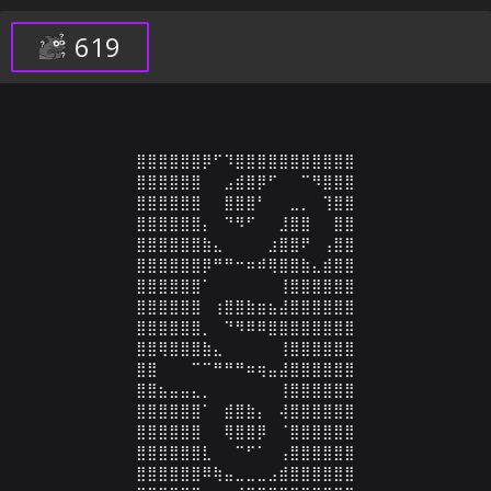
619
⣿⣿⣿⣿⣿⣿⡿⠋⠹⣿⣿⣿⣿⣿⣿⣿⣿⣿⣿⣿

⣿⣿⣿⣿⣿⣿⠀⠀⣠⣾⣿⡿⠋⠀⠀⠉⠻⣿⣿⣿

⣿⣿⣿⣿⣿⣿⠀⠀⣿⣿⣿⠃⠀⠀⣀⡀⠀⢹⣿⣿

⣿⣿⣿⣿⣿⣿⡄⠀⠙⠻⠋⠀⠀⣸⣿⣿⠀⠀⣿⣿

⣿⣿⣿⣿⣿⣿⣷⣄⠀⠀⠀⠀⣰⣿⣿⠟⠀⢠⣿⣿

⣿⣿⣿⣿⣿⣿⡿⠛⠛⠒⠶⠾⢿⣿⣿⣷⣄⣾⣿⣿

⣿⣿⣿⣿⣿⣿⠁⠀⠀⠀⠀⠀⠀⢸⣿⣿⣿⣿⣿⣿

⣿⣿⣿⣿⣿⣿⠀⢰⣿⣿⣷⣶⣦⣼⣿⣿⣿⣿⣿⣿

⣿⣿⣿⣿⣿⣿⡀⠀⠙⠻⠿⠿⣿⣿⣿⣿⣿⣿⣿⣿

⣿⣿⢿⣿⣿⣿⣷⣄⠀⠀⠀⠀⠀⢸⣿⣿⣿⣿⣿⣿

⣿⣿⠀⠀⠀⠉⠉⠛⠛⠛⠶⢶⣤⣼⣿⣿⣿⣿⣿⣿

⣿⣿⣦⣤⣤⣄⡀⠀⠀⠀⠀⠀⠀⢸⣿⣿⣿⣿⣿⣿

⣿⣿⣿⣿⣿⣿⠁⠀⣾⣿⣷⡄⠀⢼⣿⣿⣿⣿⣿⣿

⣿⣿⣿⣿⣿⣿⠀⠀⢿⣿⣿⡿⠀⠈⣿⣿⣿⣿⣿⣿

⣿⣿⣿⣿⣿⣿⣇⠀⠀⠉⠋⠁⠀⢠⣿⣿⣿⣿⣿⣿

⣿⣿⣿⣿⣿⣿⠿⢷⣤⣀⣀⣀⣠⣾⣿⣿⣿⣿⣿⣿
