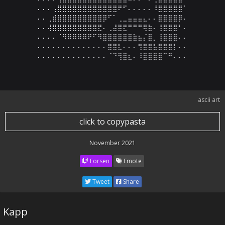
⠄⠄⠄⢠⣿⣿⣿⣿⣿⣿⣿⣿⣿⣿⣿⣿⠟⠋⠄⠄⠄⠄⠄⠸⣿⣿⣿⣿⣿⠁

⠄⠄⢀⣾⣿⣿⣿⣿⣿⣿⣿⣿⣿⡿⠋⠁⢀⣀⣤⣤⣤⣄⠄⠄⣿⣿⣿⣿⡿⠄

⠄⠄⢼⣿⣿⣿⣿⣿⣿⣿⣿⣿⣟⠄⢀⣼⣿⣟⠛⠛⠛⢿⣷⠄⢸⣿⣿⣿⠃⠄

⠄⠄⠄⠄⠈⠻⠿⠿⠿⠿⠟⠋⠻⣿⣿⣿⣿⣿⣿⣷⣦⡌⣿⡀⢸⣿⣿⣿⠄⠄

⠄⠄⠄⠄⠄⠄⠄⠄⠄⠄⠄⠄⠄⠄⣿⣿⣇⠄⠄⠄⢻⣿⣿⣧⣿⣿⣿⡇⠄⠄

⠄⠄⠄⠄⠄⠄⠄⠄⠄⠄⠄⠄⠄⠄⠈⠙⢻⣿⣆⠄⠸⣿⣿⣿⣿⠉⠛⠄⠄⠄
ascii art
click to copypasta
November 2021
Forsen
Emote
Tweet
Share
Kapp