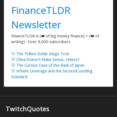
FinanceTLDR
Newsletter
FinanceTLDR is (❤️ of big money finance) + (❤️ of
writing) · Over 9,000 subscribers
💡 The Trillion-Dollar Magic Trick
💡 China Doesn't Make Sense, Unless?
💡 The Curious Case of the Bank of Japan
💡 Infinite Leverage and the Secured Lending
Standard
TwitchQuotes