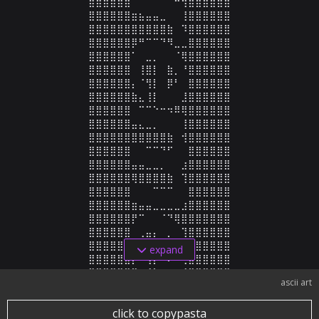
⣿⣿⣿⣿⣿⣿⠀⠀⠀⠈⠉⠉⠛⢻⣿⣿⣿⣿⣿⣿

⣿⣿⣿⣿⣿⣿⣶⣦⣤⣤⣀⠀⠀⢸⣿⣿⣿⣿⣿⣿

⣿⣿⣿⣿⣿⣿⣿⣿⣿⣿⣿⣷⠀⠹⣿⣿⣿⣿⣿⣿

⣿⣿⣿⣿⣿⣿⡿⠛⠉⠉⠙⠻⣀⣀⣿⣿⣿⣿⣿⣿

⣿⣿⣿⣿⣿⣿⠁⠀⣀⡀⠀⠀⠈⢿⣿⣿⣿⣿⣿⣿

⣿⣿⣿⣿⣿⣿⠀⢸⣿⡇⠀⣷⡀⠘⣿⣿⣿⣿⣿⣿

⣿⣿⣿⣿⣿⣿⡄⠈⢻⡇⠀⡿⠃⠀⣿⣿⣿⣿⣿⣿

⣿⣿⣿⣿⣿⣿⣷⣄⢸⡇⠀⠀⠀⣸⣿⣿⣿⣿⣿⣿

⣿⣿⣿⣿⣿⣿⠀⠉⠉⠑⠒⠲⠿⢿⣿⣿⣿⣿⣿⣿

⣿⣿⣿⣿⣿⣿⣤⣄⣀⡀⠀⠀⠀⢸⣿⣿⣿⣿⣿⣿

⣿⣿⣿⣿⣿⣿⣿⣿⣿⣿⣿⣷⠀⢺⣿⣿⣿⣿⣿⣿

⣿⣿⣿⣿⣿⣿⠀⠀⠉⠉⠙⠋⠀⠀⣿⣿⣿⣿⣿⣿

⣿⣿⣿⣿⣿⣿⣤⣤⣀⣀⡀⠀⠀⣰⣿⣿⣿⣿⣿⣿

⣿⣿⣿⣿⣿⣿⢿⣿⣿⣿⣿⣷⠀⢹⣿⣿⣿⣿⣿⣿

⣿⣿⣿⣿⣿⣿⠀⠀⠀⠉⠉⠉⠀⠀⣿⣿⣿⣿⣿⣿

⣿⣿⣿⣿⣿⣿⣶⣤⣤⣀⣀⣀⣀⣰⣿⣿⣿⣿⣿⣿

⣿⣿⣿⣿⣿⣿⡟⠉⠀⠀⠈⠙⢿⣿⣿⣿⣿⣿⣿⣿

⣿⣿⣿⣿⣿⣿⠀⢀⣤⡄⠀⡀⠀⢹⣿⣿⣿⣿⣿⣿

⣿⣿⣿⣿⣿⣿⠀⢸⣿⡇⠀⣿⡄⠈⣿⣿⣿⣿⣿⣿

expand
⣿⣿⣿⣿⣿⣿⡆⠀⢹⡇⠀⠟⠁⢀⣿⣿⣿⣿⣿⣿

⣿⣿⣿⣿⣿⣿⣿⣦⣸⡇⠀⠀⣠⣾⣿⣿⣿⣿⣿⣿
ascii art
click to copypasta