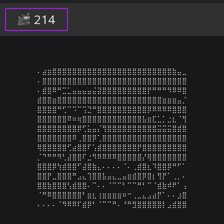
214
⠄⣴⣶⣿⣿⣿⣿⣿⣿⣿⣿⣿⣿⣿⣿⣿⣿⣿⣿⣿⣿⣿⣿⣿⣿⣿⣿⣷⣤⣀

⠄⣿⣿⣿⣿⣿⣿⣿⣿⣿⣿⣿⣿⣿⣿⣿⣿⣿⣿⣿⣿⣿⣿⣿⣿⣿⣿⣿⣿⣿

⠄⣾⣿⠿⠛⣉⣁⣤⣤⣤⣤⣬⣽⣿⣿⣿⣿⣿⣿⣿⣿⣿⡟⠛⠛⠛⠻⠿⠿⣿

⣾⣿⣿⣶⣿⣿⣿⣿⣿⣿⣿⣿⣿⣿⣿⣿⣿⣿⣿⣿⣿⣿⣿⣿⣿⣶⣶⣶⣤⡈

⣿⣿⣿⣿⠛⢋⠉⠩⠉⢩⣙⠛⣿⣿⣿⣿⣿⣿⣿⣿⣿⣿⡿⠿⠿⠿⠿⣿⣿⣿

⣿⣿⣿⣿⣿⣿⠿⠶⢶⣿⣿⣿⣿⣿⣿⣿⣿⣿⣿⣿⣿⣧⣶⣏⣁⡁⣐⣆⠈⢻

⣿⣿⣿⣿⣿⣿⣿⣿⡿⢋⣥⣤⡌⢻⣿⣿⣿⣿⣿⣿⣿⣿⣿⣿⣭⣭⣭⣿⣾⣿

⣿⣿⣿⣿⣿⣿⣿⠿⢀⣿⣿⡿⢁⣿⣿⣿⣿⣿⣿⣿⣿⣿⣿⣿⣿⣿⣿⣿⣿⣿

⢿⣿⣿⣿⣿⣿⢋⣴⣿⣿⠏⢡⣾⣿⣿⣿⣿⣿⣿⣿⡟⣿⣿⣿⣿⣿⣿⣿⣿⣿

⡈⠙⠛⠛⠻⢃⣼⣿⣿⠏⣐⠻⠿⠿⠿⠿⣿⣿⣿⣿⣿⡜⢿⣿⣿⣿⣿⣿⣿⣿

⣿⣿⣿⡿⢳⣾⣿⣿⠋⣼⣿⣷⣄⠄⠄⠄⠄⠈⠄⢀⣾⣿⣆⠹⣿⣿⡿⠛⠋⠁

⣿⣿⡟⣀⣿⣿⣿⠛⣠⣄⢹⣿⣿⣧⣤⣄⣀⣤⣶⣾⣿⡿⣿⡆⢻⡟⠁⢀⡀⠄

⣿⣿⣷⣿⣿⣿⢣⣾⣿⣿⠄⠉⠄⠄⠈⠉⠉⠃⠉⠉⠛⠃⠉⠈⣾⣷⠾⠟⠁⢠

⠈⠛⠿⣿⣿⣿⣿⣿⣿⠃⣶⣆⢰⣶⣶⣶⣶⠶⠒⢀⣀⣄⣠⣴⡟⠁⠄⠄⣰⣿

⠄⠄⠄⠄⠈⠻⠿⠿⠏⣾⡿⠃⠈⠉⠉⠛⠄⠘⠛⣻⣿⣿⣿⣿⣿⡇⣠⣾⣿⣿