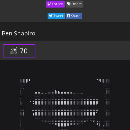
Forsen
Emote
Tweet
Share
Ben Shapiro
70
⣿⣿⡿⠃⠀⠀⠀⠀⠀⠀⠀⠀⠀⠀⠀⠀⠀⠀⠀⠀⠀⠀⠀⠀⠀⠀⠈⠻⣿⣿⣿

⣿⡏⠀⠀⠀⠀⠀⠀⠀⠀⠀⠀⠀⠀⠀⠀⠀⠀⠀⠀⠀⠀⠀⠀⠀⠀⠀⠀⠘⢿⣿

⡇⠀⠀⠀⠀⣤⣤⣀⣀⣠⣤⣤⣷⣦⣤⣤⣤⣤⣀⣀⣀⣀⠀⠀⠀⠀⠀⠀⠀⢸⣿

⡇⠀⠀⠀⠈⣿⣿⣿⣿⣿⣿⣿⣿⣿⣿⣿⣿⣿⣿⣿⣿⣿⣿⣷⣶⣶⣄⠀⠀⢸⣿

⣷⠀⠀⠈⠨⣿⣿⣿⣿⣿⣿⣿⣿⣿⣿⣿⣿⣿⣿⣿⣿⣿⣿⣿⣿⣿⡿⠀⠀⢸⣿

⣿⡄⠀⠀⣈⣿⣿⣿⣿⣿⣿⣿⣿⣿⣿⣿⣿⣿⣿⣿⣿⣿⣿⣿⣿⣿⣷⠀⠀⢸⣿

⣿⡇⠀⠀⢰⣿⣿⣿⣿⣿⣿⣿⣿⣿⣿⣿⣿⣿⣿⣿⣿⣿⣿⣿⣿⣿⠁⠀⠀⢸⣿

⡇⠀⠀⠀⠀⠉⠛⠿⣿⣿⣿⣿⣿⣿⣿⣿⣿⣿⣿⣿⣿⣿⣿⠟⠿⡿⢀⡀⠀⣔⣿

⣇⠀⠀⠀⠀⠀⠀⠀⠀⠀⠉⠉⠛⣿⣿⣿⠿⠛⠛⠛⠋⠈⠀⠀⠀⠀⠘⡇⢠⣾⣿
