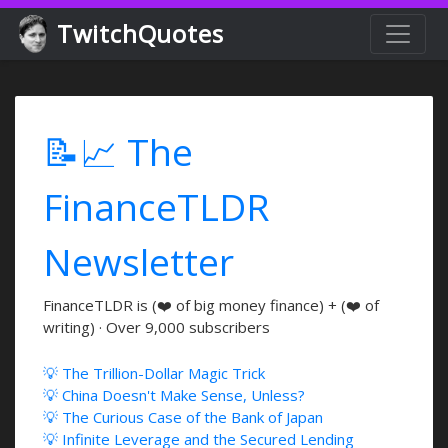
TwitchQuotes
📝📈 The
FinanceTLDR
Newsletter
FinanceTLDR is (❤️ of big money finance) + (❤️ of
writing) · Over 9,000 subscribers
💡 The Trillion-Dollar Magic Trick
💡 China Doesn't Make Sense, Unless?
💡 The Curious Case of the Bank of Japan
💡 Infinite Leverage and the Secured Lending