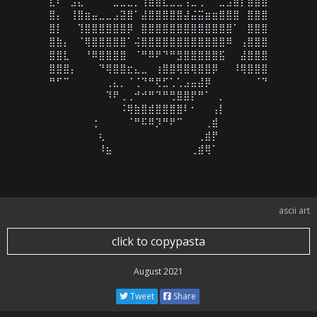
⣇⠇⠀⣠⣄⠀⠀⠀⠀⣀⣀⣀⡀⢸⣿⣿⣇⣀⣀⢠⣀⢀⠀⠀⣀⣠⣶⡇⣾⣿⣿

⣿⡄⠀⢸⣿⣶⣤⣀⣀⣠⣽⣿⠁⣼⣿⣿⣿⣿⣿⣼⣬⣭⣶⣶⣿⣿⣿⠀⣿⣿⣿

⣿⡇⠀⠀⢹⣿⣿⣿⣿⣿⣿⡿⠀⣿⣿⣿⣿⣿⣿⣿⣿⣿⣿⣿⣿⣿⠁⠀⣿⣿⣿

⣿⣷⡄⠀⠈⢿⣿⣿⣿⣿⣿⠁⢬⣿⣿⣿⣿⣿⣿⣿⣿⣿⣿⣿⣿⠿⠀⢠⣿⣿⣿

⣿⣿⣇⠀⠀⠘⠿⣿⣿⣿⣿⠀⠈⠛⠿⠟⠙⠛⣻⣿⣿⣿⣿⣿⣯⠀⠀⣼⣿⣿⣿

⣿⣿⣿⡄⠀⠀⠀⠙⢿⣿⣿⣖⣄⣀⠀⢰⣿⣿⢿⣿⢿⣿⣿⡿⠀⠀⠸⢿⣿⣿⣿

⠛⠋⠉⠀⠀⠀⠀⠀⢀⣄⡀⠈⢈⠙⠛⢟⣋⢁⢁⣠⣤⣼⡿⠀⠀⠀⠀⠀⠀⠈⠙

⠀⠀⠀⠀⠀⠀⠀⠀⠹⠟⢀⢀⠚⠚⠛⠙⠛⢛⣿⣿⡟⠛⠁⠀⡀⠀⠀⠀⠀⠀⠀

⠀⠀⠀⠀⠀⠀⠀⠀⠀⠀⠨⢿⣷⣿⣾⣿⣿⣿⣿⠇⠂⠀⠀⢠⡇⠀⠀⠀⠀⠀⠀

⠀⠀⠀⠀⠀⠀⢐⠀⠀⠀⠀⠈⠛⠯⠿⡹⠛⠟⠉⠀⠀⠀⢀⣾⠀⠀⠀⠀⠀⠀⠀

⠀⠀⠀⠀⠀⠀⠀⢆⠀⠀⠀⠀⠀⠀⠀⠀⠀⠀⠀⠀⠀⢀⣾⡟⠀⠀⠀⠀⠀⠀⠀

⠀⠀⠀⠀⠀⠀⠀⠸⣦⠀⠀⠀⠀⠀⠀⠀⠀⠀⠀⠀⢀⣾⢿⠁⠀⠀⠀⠀⠀
ascii art
click to copypasta
August 2021
Tweet
Share