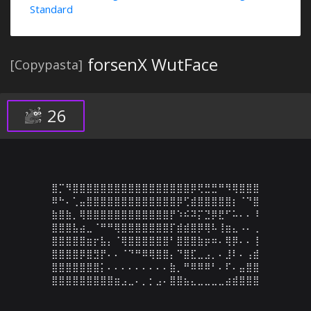
Standard
forsenX WutFace
[Copypasta]
26
⣿⡉⠻⣿⣿⣿⣿⣿⣿⣿⣿⣿⣿⣿⣿⣿⣿⣿⣿⣿⡿⢟⣛⣛⠛⠻⢿⣿⣿⣿

⠿⠓⠄⢁⣤⣿⣿⣿⣿⣿⣿⣿⣿⣿⣿⣿⣿⣿⡿⢋⣾⣿⣿⣿⣿⣿⡆⠈⠙⣿

⣷⣿⣷⡀⢿⣿⣿⣿⣿⣿⣿⣿⣿⣿⣿⣿⣿⡟⠱⠮⠽⡍⣙⡿⣟⠋⠥⠄⠄⠸

⣿⣿⣿⣧⣴⣀⠈⠛⠛⢿⣿⣿⣿⣿⣿⣿⣿⡏⣾⣾⣿⡿⢿⠧⢸⣶⣄⠠⠄⢀

⣿⣿⣿⣿⣿⣶⡖⣧⡄⠈⢿⣿⣿⣿⣿⣿⣿⠃⣿⣿⣿⣷⡶⠶⠄⢿⡿⠄⠄⢸

⣿⣿⣿⣿⡿⣿⣻⡟⠄⠄⠈⠙⠛⠿⢿⣿⣿⡄⠙⣿⣏⣀⣠⡀⠄⣸⠇⠄⢠⣾

⣿⣿⣿⣿⣿⣿⣿⡅⠄⠄⠄⠄⠄⠄⠄⠄⠄⣷⡀⠛⠿⠿⠿⠃⠄⠏⠄⣤⣿⣿

⣿⣿⣿⣿⣿⣿⣿⣿⣿⣶⣠⣀⠄⡀⡂⣠⠄⣿⣿⣦⣄⣀⣀⣀⣀⣴⣾⣿⣿⣿