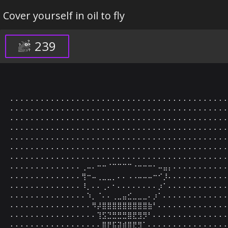
Cover yourself in oil to fly
239
⠄⠄⠄⠄⠄⠄⠄⠄⠄⠄⠄⠄⠄⠄⠄⠄⠄⠄⠄⠄⠄⠄⠄⠄⠄⠄⠄⠄⠄⠄⠄⠄⠄⠄⠄⠄⠄⠄⠄⠄⠄⠄⠄
⠄⠄⠄⠄⠄⠄⠄⠄⠄⠄⠄⠄⠄⠄⠄⠄⠄⠄⠄⠄⠄⠄⠄⠄⠄⠄⠄⠄⠄⠄⠄⠄⠄⠄⠄⠄⠄⠄⠄⠄⠄⠄⠄
⠄⠄⠄⠄⠄⠄⠄⠄⠄⠄⠄⠄⠄⠄⠄⠄⠄⠄⠄⠄⠄⠄⠄⠄⠄⠄⠄⠄⠄⠄⠄⠄⠄⠄⠄⠄⠄⠄⠄⠄⠄⠄⠄
⠄⠄⠄⠄⠄⠄⠄⠄⠄⠄⠄⠄⠄⠄⠄⠄⠄⠄⠄⠄⠄⠄⠄⠄⠄⠄⠄⠄⠄⠄⠄⠄⠄⠄⠄⠄⠄⠄⠄⠄⠄⠄⠄
⠄⠄⠄⠄⠄⠄⠄⠄⠄⠄⠄⠄⠄⠄⠄⠄⠄⠄⠄⠄⠄⠄⠄⠄⠄⠄⠄⠄⠄⠄⠄⠄⠄⠄⠄⠄⠄⠄⠄⠄⠄⠄⠄
⠄⠄⠄⠄⠄⠄⠄⠄⠄⠄⠄⠄⠄⠄⠄⠄⠄⠄⠄⠄⠄⠄⠄⠄⠄⠄⠄⠄⠄⠄⠄⠄⠄⠄⠄⠄⠄⠄⠄⠄⠄⠄⠄
⠄⠄⠄⠄⠄⠄⠄⠄⠄⠄⠄⠄⠄⠄⠄⠄⠄⠄⠄⠄⠄⠄⠄⠄⠄⠄⠄⠄⠄⠄⠄⠄⠄⠄⠄⠄⠄⠄⠄⠄⠄⠄⠄
⠄⠄⠄⠄⠄⠄⠄⠄⠄⠄⠄⠄⠄⠄⢀⠤⠄⠒⠒⠈⠉⠉⠉⠉⠐⠒⠒⠒⠂⠤⣤⡄⠄⠄⠄⠄⠄⠄⠄⠄⠄⠄⠄
⠄⠄⠄⠄⠄⠄⠄⠄⠄⠄⠄⠄⠄⠄⢻⠒⠤⢀⣀⣀⡀⠄⠄⠠⠠⠤⠤⠤⠒⠊⡸⠄⠄⠄⠄⠄⠄⠄⠄⠄⠄⠄⠄
⠄⠄⠄⠄⠄⠄⠄⠄⠄⠄⠄⠄⠄⠄⠸⡀⠄⠄⢀⠄⠂⠄⠄⠄⠄⠄⠄⠄⠄⡰⠁⠄⠄⠄⠄⠄⠄⠄⠄⠄⠄⠄⠄
⠄⠄⠄⠄⠄⠄⠄⠄⠄⠄⠄⠄⠄⠄⠄⠱⡀⠈⠄⠄⢀⣀⣤⣊⣀⣀⣀⠄⡰⠁⠄⠄⠄⠄⠄⠄⠄⠄⠄⠄⠄⠄⠄
⠄⠄⠄⠄⠄⠄⠄⠄⠄⠄⠄⠄⠄⠄⠄⠄⠻⡼⣿⣿⣿⣿⣿⣿⣿⣿⣿⣷⠃⠄⠄⠄⠄⠄⠄⠄⠄⠄⠄⠄⠄⠄⠄
⠄⠄⠄⠄⠄⠄⠄⠄⠄⠄⠄⠄⠄⠄⠄⠄⠄⢹⣫⣙⣛⣛⣛⣿⣟⣻⡻⠃⠄⠄⠄⠄⠄⠄⠄⠄⠄⠄⠄⠄⠄⠄⠄
⠄⠄⠄⠄⠄⠄⠄⠄⠄⠄⠄⠄⠄⠄⠄⠄⠄⠄⣿⡟⣯⣽⣾⣿⣟⣻⠁⠄⠄⠄⠄⠄⠄⠄⠄⠄⠄⠄⠄⠄⠄⠄⠄