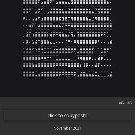
⣿⣿⣿⣿⣿⠏⣠⣶⣿⠟⠁⣠⣶⣶⣤⣄⣻⣿⣿⣿⣿⣿⣿⣿⣿⣿⣿⣿⣦⠄

⣿⣿⣿⠟⠁⣴⡿⠛⠁⢠⣾⣯⣉⡉⠛⢿⣿⣿⣿⣿⣯⣍⡉⠙⢿⣿⣿⣿⣿⡇

⣿⡟⠁⠄⣾⠋⠄⠄⣴⣿⣿⣿⣿⣿⣿⣿⣿⣿⣿⣿⣿⡟⠿⣷⣤⣽⣿⣿⣿⠄

⠟⠄⠄⣠⣴⠋⣰⣿⣿⣿⣿⣿⣯⣹⣟⡉⢻⣿⣿⣿⣿⣷⣤⣈⠻⣿⣿⣿⣿⡀

⠄⠄⣴⡟⠁⣰⣿⣿⣿⣿⣤⣤⣌⡙⠿⠿⣿⣿⣿⣿⣿⣿⣿⣿⣷⣿⣿⣿⣿⣿

⠄⢰⣿⠁⣰⣿⣿⣿⡟⢁⣤⣤⣭⡙⠳⢦⣄⠙⣿⣿⣿⣿⣿⣿⣿⣿⣿⣿⡿⠟

⠄⣾⡇⢸⣿⣿⣿⣿⡇⢻⡏⠉⠻⠿⣷⣆⠹⡆⢸⣿⣿⣿⣿⣿⣿⣿⠋⠁⠄⠄

⠄⡿⠄⣡⣬⠉⣻⣿⣷⣄⣀⠄⠄⠄⠈⠛⠂⠿⢿⣿⣿⣿⣿⣿⡿⠃⠄⠄⢠⣾

⠄⣡⣾⡿⢇⣼⣿⠿⠿⠟⢉⣉⣠⣶⣾⣿⣿⣿⠈⣿⣿⣿⣿⡿⠁⠄⠄⣴⣿⠏

⣾⣿⣟⣁⣈⣩⣴⣶⣾⣿⣿⣿⠿⠟⠛⠛⠋⠡⣾⣿⣿⣿⣿⠇⠄⢀⣾⡟⠁⠄

⣿⣿⣿⠿⠿⠿⠛⣛⣉⣁⣀⣤⣤⣤⣤⣤⣀⣀⠘⠻⣿⣿⠟⠄⠄⣾⠟⠄⠄⠄

⣿⣿⣿⣷⣶⣿⣿⣿⣿⣿⡿⠿⠿⠿⠿⣿⣿⣿⣿⡆⢸⡿⠄⠄⣼⡏⠄⠄⠄⠄

⣿⣿⣿⣿⠿⠛⣉⣁⣤⣤⣴⣶⣶⣶⣦⣤⣌⣙⠛⢀⣈⠃⠄⠰⣿⠁⠄⠄⠄⢠

⣿⣿⣿⣿⣶⣿⣿⣿⣿⠿⠟⠛⣋⣉⣩⣭⠉⢋⣴⣿⣿⣿⣿⣷⣶⣦⣤⣤⣴⣿
ascii art
click to copypasta
November 2021