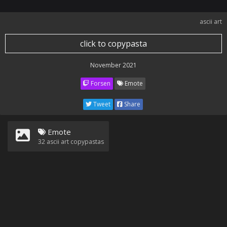
ascii art
click to copypasta
November 2021
Forsen
Emote
Tweet
Share
Emote
32
ascii art copypastas