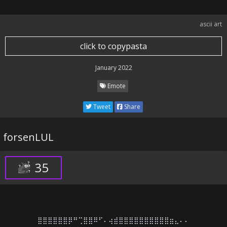
ascii art
click to copypasta
January 2022
Emote
Tweet
Share
forsenLUL
35
⣿⣿⣿⣿⣿⣿⡿⠛⢉⣿⣿⠿⠋⠄⢴⣾⣿⣿⣿⣿⣿⣿⣿⣿⣿⣿⣶⣄⠄⠄
