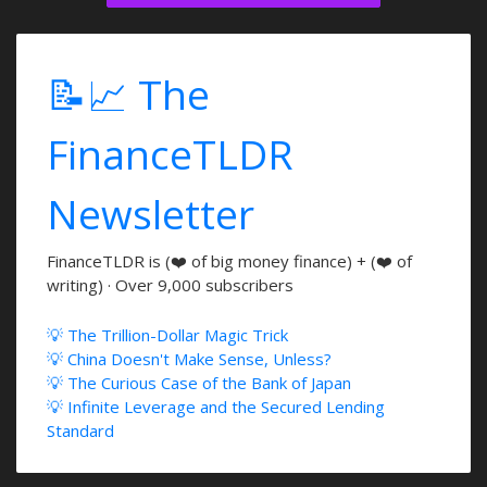
⠄⠄⠄⠄⠄⠈⠄⠄⠠⠄⠄⠙⠃⠉⠓⠂⢓⠦⣤⣆⡤⠴⡒⠒⠚⠉⢀⣰⠈⢶⣧⠄⢳⣄⣠⡖⠃⠄⠄⠄⠄⠄⠄
⠄⠄⠄⠄⠄⠄⠉⠄⠄⠄⠄⠛⠻⠶⠤⠤⠛⠙⠂⠉⠁⠄⠄⠄⠄⠄⠃⣿⣄⠄⠢⠓⠈⢛⠕⠄⠄⠄⠄⠄⠄⠄⠄
⠄⠄⠄⠄⠄⠄⠄⠄⠄⠄⠄⠄⠄⠄⠄⠄⠄⠄⠄⠄⠄⠄⠄⠄⠄⠄⠄⠄⠗⠄⠄⠄⠄⠄⠄⠄⠄⠄⠄⠄⠄⠄⠄
📝📈 The
⠄⠄⠄⠄⠄⠄⠄⠄⠄⠄⠄⠄⠄⠄⠄⠄⠄⠄⠄⠄⠄⠄⠄⠄⠄⠄⠄⠄⠄⠄⠄⠄⠄⠄⠄⠄⠄⠄⠄⠄⠄⠄⠄
⠄⠄⠄⠄⠄⠄⠄⠄⠄⠄⠄⠄⠄⠄⠄⠄⠄⠄⠄⠄⠄⠄⠄⠄⠄⠄⠄⠄⠄⠄⠄⠄⠄⠄⠄⠄⠄⠄⠄⠄⠄⠄⠄
⠄⠄⠄⠄⠄⠄⠄⠄⠄⠄⠄⠄⠄⠄⠄⠄⠄⠄⠄⢀⠄⠄⠄⠠⢀⠄⠄⠄⠄⠄⠄⠄⠄⠄⠄⠄⠄⠄⠄⠄⠄⠄⠄
FinanceTLDR
⠄⠄⠄⠄⠄⠄⠄⠄⠄⠄⠄⠄⠄⠄⠄⠄⠄⠄⠄⠄⠄⠄⠄fly⠄⠄⠄⠄⠄⠄⠄⠄⠄⠄⠄⠄⠄⠄⠄⠄⠄⠄⠄
⠄⠄⠄⠄⠄⠄⠄⠄⠄⠄⠄⠄⠄⠄⠄⠄⠄⠄⠄⠄⠄⠄⠄⠄⠄⠄⠄⠄⠄⠄⠄⠄⠄⠄⠄⣠⡄⠄⠄⠄⠄⠄⠄
⠄⣤⣤⣤⣤⠄⠄⠄⠄⠄⠄⠄⠄⠄⠄⠄⠄⠄⠄⠄⠄⠄⠄⠄⠄⠄⠄⠄⠄⠄⠄⠄⠄⠄⠄⣿⡇⠄⠄⠄⠄⣿⣿
Newsletter
⠄⣿⣾⡤⣿⠄⠄⠄⠄⠄⠄⠄⠄⠄⠄⠄⠄⠄⠄⠄⠄⠄⠄⠄⠄⠄⠄⠄⠄⠄⠄⠄⠄⣶⣾⣿⣿⣷⣶⠄⠄⣿⣿
⠄⣿⣾⣶⣟⣀⣤⣤⣤⣾⢿⡿⣿⠄⠄⠄⠄⠄⠄⠄⠄⠄⠄⠄⠄⠄⠄⣠⣶⣦⣶⣶⣤⣿⣿⣏⣹⣏⣿⠄⠄⣿⣿
⣠⣿⣿⣦⣿⢿⣹⣏⣿⣿⢾⡷⣿⠄⠄⠄⠄⠄⠄⠄⣶⢶⡷⣷⡆⠄⠄⢹⣧⣿⣿⣤⣿⣿⣿⣯⣹⣏⣿⠄⠄⣿⣿
FinanceTLDR is (❤️ of big money finance) + (❤️ of
⣹⣿⣿⣿⣿⢿⣉⣯⣹⣿⢾⡷⣿⠄⠄⣤⣶⡦⠄⠄⣿⢻⡗⣿⠄⠄⠄⢺⣍⣿⣿⣉⣿⣿⣿⣏⣹⣏⣿⣆⣰⣿⣿
writing) · Over 9,000 subscribers
⣿⣿⣿⣿⣿⣽⣿⣿⣿⣿⣾⣷⣿⣄⢀⣿⣿⣤⠂⠄⣿⢻⡟⣿⡆⠄⠄⣼⣿⣿⣿⣿⣯⣿⣿⣿⣿⣿⣿⣿⣿⣿⣿
⣿⣿⣿⣿⣿⣿⣿⣿⣿⣿⣿⣿⣿⣿⣿⣿⣿⣿⣦⣴⣿⣿⣿⣿⣿⣿⣿⣿⣿⣿⣿⣿⣿⣿⣿⣿⣿⣿⣿⣿⣿⣿⣿
⣿⣿⣿⣿⣿⣿⣿⣿⣿⣿⣿⣿⣿⣿⣿⣿⣿⣿⣿⣿⣿⣿⣿⣿⣿⣿⣿⣿⣿⣿⣿⣿⣿⣿⣿⣿⣿⣿⣿⣿⣿⣿⣿
💡 The Trillion-Dollar Magic Trick
⣿⣿⣿⣿⣿⣿⣿⣿⣿⣿⣿⣿⣿⣿⣿⣿⣿⣿⣿⣿⣿⣿⣿⣿⣿⣿⣿⣿⣿⣿⣿⣿⣿⣿⣿⣿⣿⣿⣿⣿⣿⣿⣿
💡 China Doesn't Make Sense, Unless?
⣿⣿⣿⣿⣿⣿⣿⣿⣿⣿⣿⣿⣿⣿⣿⣿⣿⣿⣿⣿⣿⣿⣿⣿⣿⣿⣿⣿⣿⣿⣿⣿⣿⣿⣿⣿⣿⣿⣿⣿⣿⣿
💡 The Curious Case of the Bank of Japan
💡 Infinite Leverage and the Secured Lending
Standard