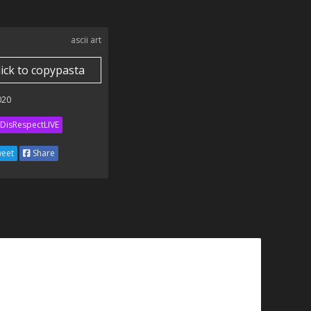
ascii art
lick to copypasta
020
DisRespectLIVE
eet
Share