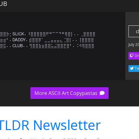
LUB
c
⣿⣿⡷⡂SLICK⠄⠸⣿⣿⣿⣿⣿⠟⠛⠉⠉⠙⠛⢿⣿⡇⠄⠄⢀⣿⣿⣿⣿

⣶⣶⠃⠄DADDY⠄⣾⣿⣿⡿⠁⣀⣀⣤⣤⣤⣄⢈⣿⡇⠄⠄⢸⣿⣿⣿⣿

July 2
⣿⣯⠄⠄CLUB⠄⠄⢻⣿⣿⣷⣶⣿⣿⣥⣬⣿⣿⣟⣿⠃⠄⠨⠺⢿⣿⣿⣿
Dr
Tw
More ASCII Art Copypastas
TLDR Newsletter