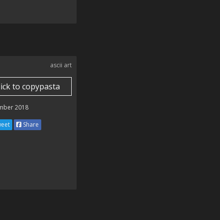
ascii art
lick to copypasta
mber 2018
eet
Share