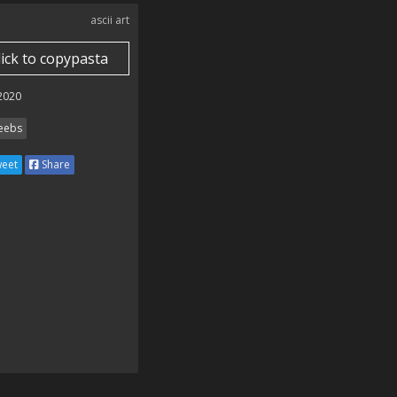
ascii art
lick to copypasta
 2020
ebs
eet
Share