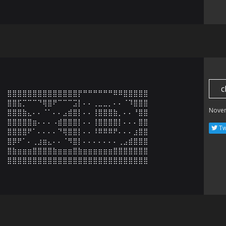
c
⣿⣿⣿⣿⣿⣿⣿⣿⣿⣿⣿⣿⣿⣿⡟⠛⠛⠛⠛⠛⠛⠿⠿⣿⣿⣿⣿⣿

⣿⣿⣯⡉⠉⠉⠙⢿⣿⠟⠉⠉⠉⣩⡇⠄⠄⢀⣀⣀⡀⠄⠄⠈⠹⣿⣿⣿

Nove
⣿⣿⣿⣷⣄⠄⠄⠈⠁⠄⠄⣠⣾⣿⡇⠄⠄⢸⣿⣿⣿⣷⡀⠄⠄⠘⣿⣿

⣿⣿⣿⣿⣿⣶⠄⠄⠄⠠⣾⣿⣿⣿⡇⠄⠄⢸⣿⣿⣿⣿⡇⠄⠄⠄⣿⣿

Tw
⣿⣿⣿⣿⠟⠁⠄⠄⠄⠄⠙⢿⣿⣿⡇⠄⠄⠸⠿⠿⠿⠟⠄⠄⠄⣰⣿⣿

⣿⡿⠟⠁⠄⢀⣰⣶⣄⠄⠄⠈⠻⣿⡇⠄⠄⠄⠄⠄⠄⠄⢀⣠⣾⣿⣿⣿

⣿⣷⣶⣶⣶⣿⣿⣿⣿⣷⣶⣶⣶⣿⣷⣶⣶⣶⣶⣶⣶⣿⣿⣿⣿⣿⣿⣿

⣿⣿⣿⣿⣿⣿⣿⣿⣿⣿⣿⣿⣿⣿⣿⣿⣿⣿⣿⣿⣿⣿⣿⣿⣿⣿⣿⣿