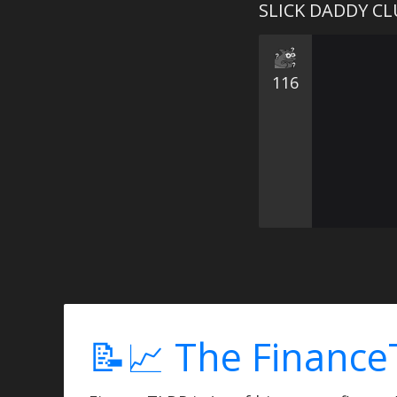
SLICK DADDY C
116
📝📈 The Finance