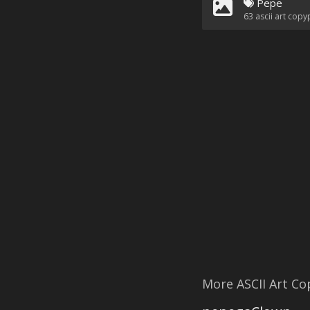
Pepe
63
ascii art copy
More ASCII Art C