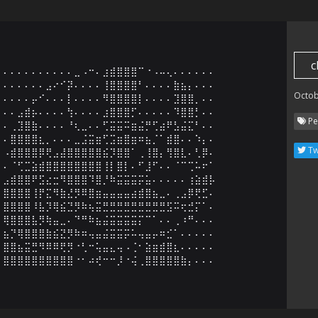
c
⠄⠄⠄⠄⠄⠄⠄⠄⠄⠄⣀⠠⠒⠄⣰⣾⣿⣿⣿⠉⠐⠠⠤⢄⠄⠄⠄⠄⠄⠄

⠄⠄⠄⠄⠄⠄⣠⠔⠊⡽⠄⠄⠄⠄⢸⣿⣿⣿⣿⠃⠄⠄⠄⠄⣷⣦⡄⠄⠄⠄

Octob
⠄⠄⠄⠄⡤⠊⠄⠄⠄⡇⠄⠄⠄⠄⠻⣿⣿⣿⣿⡇⠄⠄⠄⠄⣹⣿⣿⡀⠄⠄

⠄⠄⣠⣾⡦⠄⠄⠄⠄⢳⠄⠄⠄⠄⣰⣿⣿⣿⡋⠄⠄⠄⠄⠄⠹⣿⣿⡃⠄⠄

Pe
⠄⢀⣹⣿⣷⠄⠄⠄⠄⠘⢆⣀⠄⠄⢋⣭⣭⠭⣶⣬⡛⢋⣴⠟⣣⣬⣍⠃⠄⠄

⠄⣿⣿⣿⣿⣆⡀⠄⠄⠄⣀⣨⣭⣶⢋⣩⣶⣿⣶⠶⣦⡈⠁⣾⣿⠄⠄⠱⡄⠄

Tw
⠠⣾⣿⣿⣿⡿⢟⣠⣼⣿⣿⣿⣿⣿⣮⡹⣿⣿⠁⢀⢸⣿⡄⢻⣿⣇⠄⢃⡿⠄

⠄⠈⢋⣉⣵⣾⣿⣿⣿⣿⣿⣿⣿⣿⢸⡇⣿⡇⠄⠋⣸⠋⠄⠄⠈⠉⢉⠥⠖⠁

⣠⣾⣿⣿⠟⣫⣔⣒⠻⣿⣿⣿⠹⣿⡘⠷⣭⣭⣭⡭⣥⠄⠄⠄⠄⠄⢰⣵⣾⡧

⣿⣿⣿⣿⢸⡟⣍⠻⣷⣜⡻⠿⣿⣶⣤⣤⣤⣤⣴⣾⣿⣦⣀⠄⢀⣠⡿⢟⣋⠄

⣿⣿⣿⣿⠸⣧⡹⢿⣮⣙⡻⠷⢦⣭⣛⣛⣛⣛⣛⣛⣛⣛⣛⣫⠭⢖⣚⡍⠁⠄

⢿⣿⣿⣿⣧⡻⢷⣤⣀⠄⠙⠛⠷⣦⣬⣭⣭⣭⣭⡍⠉⠁⠄⠄⢀⠰⠛⠄⠄⠄

⣦⡙⢿⣿⣿⣿⣷⣮⣝⡻⠷⠶⢤⣤⣬⣭⣭⡭⠥⢤⣤⡤⠶⣊⠁⠄⠄⠄⠄⠄

⣿⣿⣦⣭⣛⠻⠿⠿⢟⡻⠐⢃⠒⢥⣤⣄⢤⠠⢈⠂⣵⣶⣾⣿⣆⠄⠄⠄⠄⠄

⣿⣿⣿⣿⣿⣿⣿⣿⣿⣿⠐⠂⠴⢞⠒⠒⡸⠐⢬⢀⣿⣿⣿⣿⣿⣷⡄⠄⠄⠄