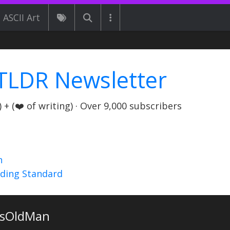
ASCII Art
TLDR Newsletter
+ (❤️ of writing) · Over 9,000 subscribers
n
nding Standard
lsOldMan