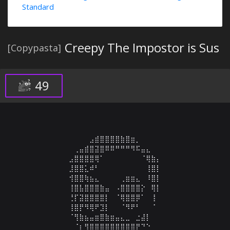
Standard
Creepy The Impostor is Sus
[Copypasta]
49
⠀⠀⠀⠀⠀⠀⠀⠀⠀⠀⣠⣾⣿⣿⣿⣿⣷⣿⣶⡀⠀⠀⠀⠀⠀⠀⠀⠀⠀⠀

⠀⠀⠀⠀⠀⠀⠀⢀⣤⣾⣿⣽⣿⠿⠿⠛⠛⠛⠻⠯⣤⣄⠀⠀⠀⠀⠀⠀⠀⠀

⠀⠀⠀⠀⠀⠀⣠⣿⣿⣿⣿⢿⠁⠀⠀⠀⠀⠀⠀⠀⠈⢿⣷⡄⠀⠀⠀⠀⠀⠀

⠀⠀⠀⠀⠀⠀⣸⣿⣿⣅⠾⠃⠀⠀⠀⠀⠀⠀⠀⠀⠀⢸⣿⡇⠀⠀⠀⠀⠀⠀

⠀⠀⠀⠀⠀⠀⢺⣿⣿⢷⣦⣄⠀⠀⠀⠀⢀⣶⣶⣄⠀⠸⣿⡇⠀⠀⠀⠀⠀⠀

⠀⠀⠀⠀⠀⠀⢸⣿⣧⣿⣿⣿⣷⣤⠀⠠⣿⣿⣿⣿⡕⠀⢿⡇⠀⠀⠀⠀⠀⠀

⠀⠀⠀⠀⠀⠀⢘⡏⣽⣿⣿⣿⣿⡇⠀⠈⢿⣿⣿⡿⠁⠀⢸⠀⠀⠀⠀⠀⠀⠀

⠀⠀⠀⠀⠀⠀⢸⣿⡟⠻⢿⠟⣹⡇⠀⠀⠈⠻⠟⠃⠀⠀⠈⠀⠀⠀⠀⠀⠀⠀

⠀⠀⠀⠀⠀⠀⠈⢻⣷⣦⣤⣶⣿⣷⣶⣤⣄⣀⠀⣐⣼⡇⠀⠀⠀⠀⠀⠀⠀⠀

⠀⠀⠀⠀⠀⠀⠀⠈⡆⢻⣿⣿⣿⣿⣿⣿⣿⣿⣿⡟⠙⠑⠀⠀⠀⠀⠀⠀⠀⠀
