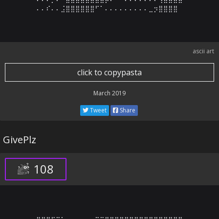
⠄⠄⠎⠄⠄⣨⣿⣿⣿⣿⣿⣿⠋⠁⠄⠄⠄⠄⠄⠄⠄⠄⠄⣀⡲⣿⣿⣿⣿
ascii art
click to copypasta
March 2019
Tweet
Share
GivePlz
108