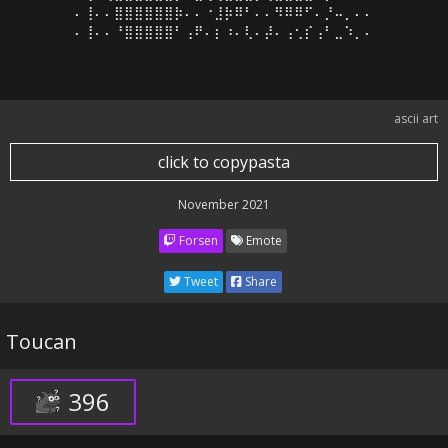
⠄⢸⠄⠄⣿⣿⣿⣿⣿⣿⡷⠄⠄⠐⣸⡷⠿⠃⠄⠄⠻⠿⠿⠋⠄⡘⠤⡀⠄⠄

⠄⢸⠄⠄⠘⣿⣿⣿⣿⣿⠃⢠⠟⠄⡆⠰⠄⢇⠄⡼⠄⢠⢂⡎⢠⠃⣀⠱⡀⠄
ascii art
click to copypasta
November 2021
Forsen
Emote
Tweet
Share
Toucan
396