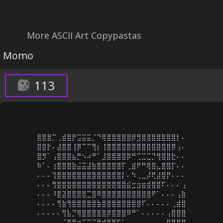
More ASCII Art Copypastas
Momo
113
⣿⣿⣿⡉⢀⣾⣿⡟⣩⣭⣭⡈⠙⢿⣿⣿⣿⣿⣿⡿⣻⣿⣿⣿⣿⣿⣿⣿⡇⠄

⣿⣿⡗⠄⣼⣿⣿⢸⡿⠉⠉⢻⡆⢸⣿⣿⣿⣿⣿⣿⣿⣿⣿⣿⣿⣿⣿⡿⢠⠄

⣿⡻⠁⢠⣿⣿⣿⣦⡛⠢⠴⠛⠁⣸⣿⣿⣿⣿⡿⠛⢉⣉⣉⡙⢻⣿⣿⣗⠄⠄

⠷⠁⠄⢰⣿⣿⣿⣷⣬⣭⣼⣷⣿⣿⣿⣿⣿⡏⢀⣾⠟⠛⢿⣿⣄⣿⣿⡏⠄⠄

⠄⠄⠄⢹⣿⣿⣿⣿⣿⣿⣿⣿⣿⣿⣿⣿⣿⡇⠄⠳⢀⣀⡼⢟⣼⣿⡟⠄⠄⠄

⠄⠄⠄⢻⣿⣿⣿⣿⣿⣿⣿⣿⣿⣿⣿⣿⣿⣿⣮⣒⣲⣶⣾⣿⣿⠏⠄⠄⠄⢠

⠄⠄⠄⠸⣿⣽⣿⣿⣿⣿⣉⣿⠿⣿⣿⣿⣿⣿⣿⣿⣿⣿⣿⠟⠁⠄⠄⠄⢠⣷

⠄⠄⠄⠄⢻⣷⢻⣿⣿⣿⣿⣿⣷⣿⣿⣿⣿⣿⣿⣿⣿⠏⠄⠄⠄⠄⠄⢀⣾⣿

⠄⠄⠄⠄⠄⢻⣧⡙⢿⣿⣿⣿⣿⣿⡿⣿⣿⣿⠿⠛⠁⠄⠄⠄⠄⠄⢠⣿⣿⣿

⠄⠄⠄⡀⠄⠈⣿⣿⣶⣭⣭⣭⣿⣾⡿⠟⠋⠁⠄⠄⠄⠄⠄⠄⠄⢠⣿⣿⣿⣿
