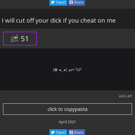
Tweet
Share
I will cut off your dick if you cheat on me
51
(✿ ◕‿◕) ᓄ✂╰U╯
ascii art
click to copypasta
April 2021
Tweet
Share