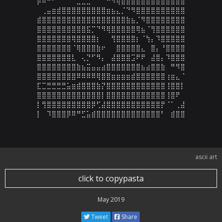
⡿⠿⠛⠋⠉⠁⠀⠀⣀⣀⣀⠀⠉⠉⠛⠻⢿⣿⣿⣿⣿⣿⣿⣿⣿⣿⣿⣿⣿⣿

⠀⢀⣤⣶⣾⣿⣿⣿⣿⣿⣿⣿⣿⣿⣶⣦⣄⡈⠙⠻⣿⣿⣿⣿⣿⣿⣿⣿⣿⣿

⣾⣿⣿⣿⣿⣿⣿⣿⣿⣿⣿⣿⣿⣿⣿⣿⣿⣿⣷⣦⡈⠻⣿⣿⣿⣿⣿⣿⣿⣿

⣿⣿⣿⣿⣿⣿⣿⣿⣿⣿⣯⡉⠙⠻⢿⣿⣿⣿⣿⣿⢿⣦⠈⢻⣿⣿⣿⣿⣿⣿

⣿⣿⣿⣿⣿⣿⣿⢿⣿⣿⣿⣿⡆⠀⠀⢻⣿⣿⣿⣿⡆⠈⢳⡄⠹⣿⣿⣿⣿⣿

⣿⣿⣿⣿⣿⣿⣿⠈⢿⣿⣿⣿⣷⠖⠀⠀⣿⣿⣿⣿⣿⣄⠀⣿⡄⠘⣿⣿⣿⣿

⣿⣿⣿⣿⣿⣿⣿⣇⠀⢄⡙⠋⠻⡄⠀⣼⣿⣿⣿⣩⠟⠟⠀⣼⣿⡄⠹⣿⣿⣿

⣿⣿⣿⣿⣿⣿⣿⣿⣷⣦⣭⣤⣤⣴⣿⣿⣿⣿⣿⣿⣿⣦⣴⣿⣿⣷⠀⠛⠻⣿

⣿⣿⣿⣿⣿⣿⣿⣿⠿⠿⠿⠿⢿⣿⣿⣶⣶⣶⣶⣾⣿⣿⣿⣿⣿⣿⢰⣶⣄⠈

⣏⣉⣛⣛⣛⣛⣥⣶⣾⣿⣿⣿⣷⡝⣿⣿⣿⣿⣿⣿⣿⣿⣿⣿⣿⣿⢸⣿⣿⡇

⣿⣿⣿⣿⣿⣿⣿⣿⣿⣿⣿⣿⣿⡇⣿⣿⣿⣿⣿⣿⣿⣿⣿⣿⣿⣿⢸⣿⠟⠀

⡇⢻⣿⣿⣿⣿⣿⣿⣿⣿⣿⡿⢋⣼⣿⣿⣿⣿⣿⣿⣿⣿⣿⣿⣿⡟⠈⠁⢀⣼

⡇⠀⠹⣿⣿⣿⡿⠿⠛⣋⣥⣾⣿⣿⣿⣿⣿⣿⣿⣿⣿⣿⣿⣿⣿⠃⠀⣾⣿⣿
ascii art
click to copypasta
May 2019
Tweet
Share