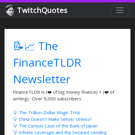
TwitchQuotes
📝📈 The
FinanceTLDR
Newsletter
FinanceTLDR is (❤️ of big money finance) + (❤️ of
writing) · Over 9,000 subscribers
💡 The Trillion-Dollar Magic Trick
💡 China Doesn't Make Sense, Unless?
💡 The Curious Case of the Bank of Japan
💡 Infinite Leverage and the Secured Lending