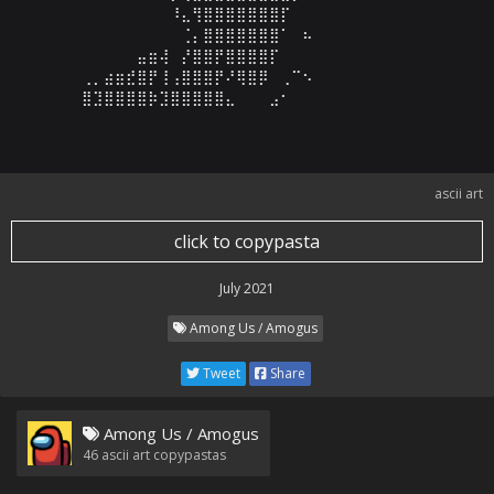
⠀⠀⠀⠀⠀⠀⠀⠀⠸⣄⢻⣿⣿⣿⣿⣿⣿⣿⡏⠀⠀⠀⠀⠀⠀⠀⠀⠀⠀⠀

⠀⠀⠀⠀⠀⠀⠀⠀⠀⢈⡄⣿⣿⣿⣿⣿⣿⣿⠁⠀⠦⠀⠀⠀⠀⠀⠀⠀⠀⠀

⠀⠀⠀⠀⠀⣤⣶⢼⠀⡜⣿⣿⡟⣿⣿⣿⣿⡏⠀⠀⠀⠀⠀⠀⠀⠀⠀⠀⠀⠀

⢀⡀⣴⣶⣞⣿⡟⢸⢠⣿⣿⣿⡟⠜⢿⣿⡿⠀⢀⠉⠢⠀⠀⠀⠀⠀⠀⠀⠀⠀

⣿⣹⣿⣿⣿⣿⡷⣹⣿⣿⣿⣿⣿⣄⠀⠀⠀⣠⠂⠀⠀⠀⠀⠀⠀⠀
ascii art
click to copypasta
July 2021
Among Us / Amogus
Tweet
Share
Among Us / Amogus
46
ascii art copypastas