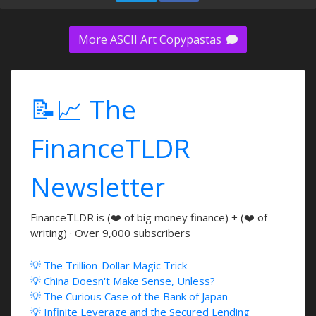
More ASCII Art Copypastas
📝📈 The
FinanceTLDR
Newsletter
FinanceTLDR is (❤️ of big money finance) + (❤️ of
writing) · Over 9,000 subscribers
💡 The Trillion-Dollar Magic Trick
💡 China Doesn't Make Sense, Unless?
💡 The Curious Case of the Bank of Japan
💡 Infinite Leverage and the Secured Lending