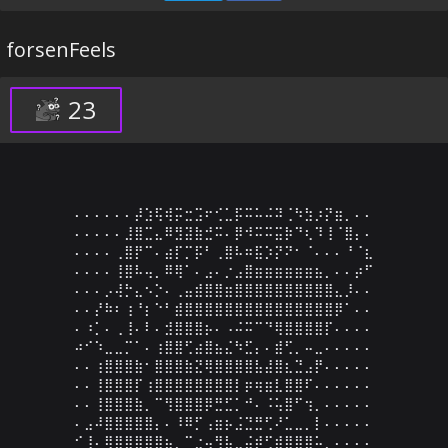
forsenFeels
23
⠄⠄⠄⠄⠄⠄⡼⣱⢯⢾⡭⣒⣩⠖⢊⣁⡯⠭⠥⠬⠽⢈⠳⣳⡰⡝⣶⡀⠄⠄

⠄⠄⠄⠄⠄⣸⣿⣉⣄⠿⣻⣽⣷⣚⠭⠄⡿⠺⠭⠭⣭⡷⠙⢆⠹⢸⠈⣿⡄⠄

⠄⠄⠄⠄⢀⣿⡟⠉⠄⣴⡏⡉⡯⠃⢀⣿⠧⠶⣯⡱⡝⠝⠂⠈⠄⠄⠄⠘⠈⣆

⠄⠄⠄⠄⢸⣿⠧⢤⡀⠿⢿⠁⠄⣠⠄⡐⣠⣿⣶⣶⣶⣶⣶⣶⣦⡀⠄⠄⡴⠋

⠄⠄⠄⡠⢼⡓⣄⠢⡑⠄⢀⣤⣾⣿⣿⣶⣿⣿⣿⣿⣿⣿⣿⣿⣿⣿⣄⡸⠄⠄

⠄⠄⡜⠷⠆⢰⠘⡆⠑⠃⣾⣿⣿⣿⣿⣿⣿⣿⣿⣿⣿⣿⣿⣿⣿⣿⡿⠁⠄⠄

⠄⠰⡁⠄⢀⢸⠄⠇⠄⣺⣿⣿⣿⡦⠄⠠⠬⠭⠉⠙⢿⣿⣿⣿⣿⡏⠄⠄⠄⠄

⠴⠊⠱⣀⣀⡉⠁⠄⢰⣿⣿⢋⣴⣿⣦⣌⠳⣋⡄⠄⣾⢋⡀⠤⣀⠄⠄⠄⠄⠄

⠄⠄⢰⣿⣿⣿⣷⠂⣿⣿⣿⣷⣝⢿⣿⣿⣿⣿⣧⣼⣿⣆⣙⣠⡟⠄⠄⠄⠄⠄

⠄⠄⢸⣿⣿⣿⡏⢰⣿⣿⣿⣿⣿⣿⣿⣿⡇⡶⢶⣶⣇⣿⣿⠏⠄⠄⠄⠄⠄⠄

⠄⠄⢸⣿⣿⣿⣷⡀⠉⢻⣿⣿⣿⡿⣛⣋⡁⠚⠄⠨⢥⣿⠋⢲⡀⠄⠄⠄⠄⠄

⠄⣠⠼⣿⣿⣿⣿⣿⡄⠄⠸⠿⡋⢠⣶⡦⣨⣙⣛⢋⠜⣁⣀⡀⡇⠄⠄⠄⠄⠄

⠊⢸⠄⢿⣿⣿⣿⣿⣿⣦⡀⠉⣐⢤⢻⣧⣀⣬⡾⢋⣾⣿⣿⣿⠥⡀⠄⠄⠄⠄
