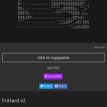
⣿⠃⠄⠄⠄⠄⠄⠄⠄⠄⠄⠄⠄⠄⣹⣿⣿⡿⠿⣿⣿⣿⣿⣿⣿⣿⣿⢟⢁⣠

⣿⣿⣄⣀⠄⠄⠄⠄⠄⠄⠄⠄⠄⠄⠉⠉⣉⣉⣰⣿⣿⣿⣿⣷⣥⡀⠉⢁⡥⠈

⣿⣿⣿⢹⣇⠄⠄⠄⠄⠄⠄⠄⠄⠄⠄⠒⠛⠛⠋⠉⠉⠛⢻⣿⣿⣷⢀⡭⣤⠄

⣿⣿⣿⡼⣿⠷⠄⠄⠄⠄⠄⠄⠄⠄⠄⠄⠄⠄⠄⠄⢀⣀⣠⣿⣟⢷⢾⣊⠄⠄

⠉⠉⠁⠄⠄⠄⠄⠄⠄⠄⠄⠄⠄⠄⠄⠄⠈⣈⣉⣭⣽⡿⠟⢉⢴⣿⡇⣺⣿⣷

⠄⠄⠄⠄⠄⠄⠄⠄⠄⠄⠄⠄⠄⠄⠄⠄⠄⠄⠄⠄⠁⠐⢊⣡⣴⣾⣥⣿⣿⣿
ascii art
click to copypasta
July 2022
Jerma985
Tweet
Share
TriHard v2