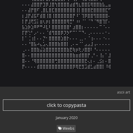
⠄⠄⠄⣼⣿⣿⡟⣹⡿⣸⣿⢳⣿⣿⣿⣿⣴⣾⢻⣆⣿⣿⣯⢿⣿⣿⣷⣧⣀⣤

⠄⠄⣼⡟⣿⠏⢀⣿⣇⣿⣏⣿⣿⣿⣿⣿⣿⣿⢸⡇⣿⣿⣿⣟⣿⣿⣿⣿⣏⠋

⡆⣸⡟⣼⣯⠏⣾⣿⢸⣿⢸⣿⣿⣿⣿⣿⣿⡟⠸⠁⢹⡿⣿⣿⢻⣿⣿⣿⣿⠄

⡇⡟⣸⢟⣫⡅⣶⢆⡶⡆⣿⣿⣿⣿⣿⢿⣛⠃⠰⠆⠈⠁⠈⠙⠈⠻⣿⢹⡏⠄

⣧⣱⡷⣱⠿⠟⠛⠼⣇⠇⣿⣿⣿⣿⣿⣿⠃⣰⣿⣿⡆⠄⠄⠄⠄⠄⠉⠈⠄⠄

⡏⡟⢑⠃⡠⠂⠄⠄⠈⣾⢻⣿⣿⡿⡹⡳⠋⠉⠁⠉⠙⠄⢀⠄⠄⠄⠄⠄⠂⠄

⡇⠁⢈⢰⡇⠄⠄⡙⠂⣿⣿⣿⣿⣱⣿⡗⠄⠄⠄⢀⡀⠄⠈⢰⠄⠄⠄⠐⠄⠄

⠄⠄⠘⣿⣧⠴⣄⣡⢄⣿⣿⣿⣷⣿⣿⡇⢀⠄⠤⠈⠁⣠⣠⣸⢠⠄⠄⠄⠄⠄

⢀⠄⠄⣿⣿⣷⣬⣵⣿⣿⣿⣿⣿⣿⣿⣷⣟⢷⡶⢗⡰⣿⣿⠇⠘⠄⠄⠄⠄⠄

⣿⠄⠄⣿⣿⣿⣿⣿⣿⣿⣿⣿⣿⣿⣿⣿⣿⣷⣶⣾⣿⣿⡟⢀⠃⠄⢸⡄⠁⣸

⣿⠄⠄⠘⢿⣿⣿⣿⣿⣿⣿⢛⣿⣿⣿⣿⣿⣿⣿⣿⣿⣟⢄⡆⠄⢀⣪⡆⠄⣿

⡟⠄⠄⠄⠄⣾⣿⣿⣿⣿⣿⣿⣿⣿⣿⣿⣿⡿⢿⣟⣻⣩⣾⣃⣴⣿⣿⡇⠸⢾
ascii art
click to copypasta
January 2020
Weebs