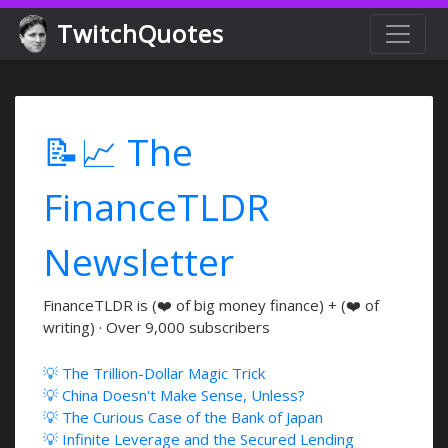
TwitchQuotes
📝📈 The
FinanceTLDR
Newsletter
FinanceTLDR is (❤️ of big money finance) + (❤️ of
writing) · Over 9,000 subscribers
💡 The Trillion-Dollar Magic Trick
💡 China Doesn't Make Sense, Unless?
💡 The Curious Case of the Bank of Japan
💡 Infinite Leverage and the Secured Lending