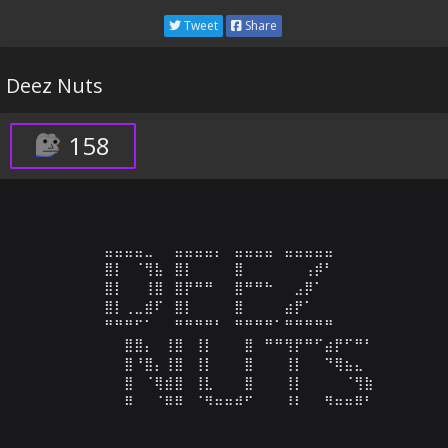
Tweet
Share
Deez Nuts
158
⠀⠀⠀⣤⣤⣤⣤⣀⠀⠀⣤⣤⣤⣤⡄⠀⣤⣤⣤⣤⠀⣤⣤⣤⣤⣤⠀⠀⠀⠀

⠀⠀⠀⣿⡇⠀⠈⢻⣧⠀⣿⡇⠀⠀⠀⠀⣿⠀⠀⠀⠀⠀⠀⢠⡾⠃⠀⠀⠀⠀

⠀⠀⠀⣿⡇⠀⠀⢸⣿⠀⣿⡟⠛⠛⠀⠀⣿⠛⠛⠓⠀⠀⣠⡿⠁⠀⠀⠀⠀⠀

⠀⠀⠀⣿⡇⢀⣀⣾⠏⠀⣿⡇⠀⠀⠀⠀⣿⠀⠀⠀⠀⣴⡟⠁⠀⠀⠀⠀⠀⠀

⠀⠀⠀⠛⠛⠛⠋⠁⠀⠀⠛⠛⠛⠛⠃⠀⠛⠛⠛⠛⠁⠛⠛⠛⠛⠛⠀

⠀⠀⠀⠀⠀⣿⣿⡄⠀⢸⣿⠀⢸⡇⠀⠀⠀⣿⠀⠛⠛⢻⡟⠛⠋⣴⡟⠋⠛⠃

⠀⠀⠀⠀⠀⣿⠘⣿⡄⢸⣿⠀⢸⡇⠀⠀⠀⣿⠀⠀⠀⢸⡇⠀⠀⠙⢿⣦⣄⠀

⠀⠀⠀⠀⠀⣿⠀⠈⢿⣾⣿⠀⢸⣇⠀⠀⠀⣿⠀⠀⠀⢸⡇⠀⠀⠀⠀⠈⢻⣷

⠀⠀⠀⠀⠀⠿⠀⠀⠈⠿⠿⠀⠈⠻⠶⠶⠾⠋⠀⠀⠀⠸⠇⠀⠀⠻⠶⠶⠿⠃