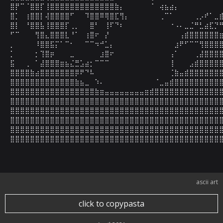
⣿⡟⠉⠈⣿⣿⡏⢸⣿⣿⣿⣿⣿⣿⣿⣿⣿⣿⣿⣿⣿⣷⡄⠀⠀⠀⠀⠀⠈⠀⢴⣦⣴⡄⠀⠀⠀⠀⠀⠀⠀⠀⠀
⣿⡁⠀⢰⣿⣿⡇⢼⣿⣿⣿⣿⠋⠀⠀⠹⣿⣿⠿⢿⣿⣏⢻⡄⠀⠀⠀⠀⠀⠀⢀⠉⠁⠀⠀⠀⠀⢀⡠⠞⠁⣀⣾
⣿⡇⠀⠘⣿⣿⣧⢸⣿⣿⣿⡏⢀⡀⠀⠀⣿⠃⠀⢸⠏⠙⠆⠀⠀⠀⠀⠀⠀⠀⠀⠀⠐⠠⠄⣀⣈⠛⣃⣴⣏⡙⠛
⠋⠉⠀⠀⠀⢻⣿⣄⣿⣿⣿⣇⠘⠁⠀⢰⣿⠖⠀⡜⠀⠀⠀⠀⠀⠀⠀⠀⠀⠀⠀⠀⠀⠀⢠⣾⣿⣿⣿⣿⣿⣿⣶
⡀⠀⠀⠀⠀⠸⣿⣿⣯⡍⠁⠉⠂⠀⠀⠉⠉⠲⠚⣁⡄⠀⠀⠀⠀⠀⠀⠀⠀⠀⠀⠀⠀⣰⠟⠋⠉⠉⢻⣿⣿⣿⣿
⡁⠀⠀⠀⠀⡂⢹⣿⡶⠀⠀⠀⣀⠀⠀⠀⠀⠀⣰⣿⠖⠀⠀⠀⠀⠀⠀⠀⠀⠀⠀⠀⢠⠁⠀⠀⠀⢀⣼⣿⣿⣿⣿
⣯⠀⠀⢀⠀⠁⣼⣿⣿⣿⣶⣦⣌⣛⣡⣴⡂⠉⠉⠉⠀⠀⠀⠀⠀⠀⠀⠀⠀⠀⠀⠀⢸⠀⠀⠀⣠⣾⣿⣿⣿⣿⣿
⣿⣿⣿⣿⣷⣴⣿⣿⣿⣿⣿⣿⣿⡿⠟⠙⠧⠀⠀⠀⠀⠀⠀⠀⠀⠀⠀⠀⠀⠀⠀⠀⢈⣷⣤⣾⣿⣿⣿⣿⣿⣿⣿
⣿⣿⣿⣿⣿⣿⣿⣿⣿⣿⣿⣿⣿⣷⣦⣀⠀⠱⠄⠀⠀⠀⠀⠀⠀⠀⠀⠀⠀⠈⣀⣤⣾⣿⣿⣿⣿⣿⣿⣿⣿⣿⣿
⣿⣿⣿⣿⣿⣿⣿⣿⣿⣿⣿⣿⣿⣿⣿⣿⣿⣷⣶⣤⣤⣤⣤⣤⣤⣤⣤⣶⣾⣿⣿⣿⣿⣿⣿⣿⣿⣿⣿⣿⣿⣿⣿
⣿⣿⣿⣿⣿⣿⣿⣿⣿⣿⣿⣿⣿⣿⣿⣿⣿⣿⣿⣿⣿⣿⣿⣿⣿⣿⣿⣿⣿⣿⣿⣿⣿⣿⣿⣿⣿⣿⣿⣿⣿⣿⣿
⣿⣿⣿⣿⣿⣿⣿⣿⣿⣿⣿⣿⣿⣿⣿⣿⣿⣿⣿⣿⣿⣿⣿⣿⣿⣿⣿⣿⣿⣿⣿⣿⣿⣿⣿⣿⣿⣿⣿⣿⣿⣿⣿
⣿⣿⣿⣿⣿⣿⣿⣿⣿⣿⣿⣿⣿⣿⣿⣿⣿⣿⣿⣿⣿⣿⣿⣿⣿⣿⣿⣿⣿⣿⣿⣿⣿⣿⣿⣿⣿⣿⣿⣿⣿⣿⣿
⣿⣿⣿⣿⣿⣿⣿⣿⣿⣿⣿⣿⣿⣿⣿⣿⣿⣿⣿⣿⣿⣿⣿⣿⣿⣿⣿⣿⣿⣿⣿⣿⣿⣿⣿⣿⣿⣿⣿⣿⣿⣿⣿
⣿⣿⣿⣿⣿⣿⣿⣿⣿⣿⣿⣿⣿⣿⣿⣿⣿⣿⣿⣿⣿⣿⣿⣿⣿⣿⣿⣿⣿⣿⣿⣿⣿⣿⣿⣿⣿⣿⣿⣿⣿⣿
ascii art
click to copypasta