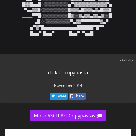
█▓▓█▄▄█░▒▒▒▒▒▒▒▒▒▄▀▓▓▓▓▓▓▓▓▓▓▓▓▀▄_

_▀▄▄▓▓█░▒▒▒▒▒▒▒▒▒█▓▓▓▄█▓▓▓▄▓▄█▓▓█_

_____▀▀█░▒▒▒▒▒▒▒▒▒█▓▒▒▓▄▓▓▄▓▓▄▓▒▒█

______▄█░░▒▒▒▒▒▒▒▒▒▀▄▓▓▀▀▀▀▀▀▀▓▄▀_

____▄▀▓▀█▄▄▄▄▄▄▄▄▄▄▄▄██████▀█▀▀___

____█▄▄▀_█▄▄▀_______█▄▄▀_▀▄▄█_____
ascii art
click to copypasta
November 2014
Tweet
Share
More ASCII Art Copypastas