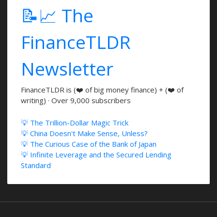
📝📈 The
FinanceTLDR
Newsletter
FinanceTLDR is (❤️ of big money finance) + (❤️ of
writing) · Over 9,000 subscribers
💡 The Trillion-Dollar Magic Trick
💡 China Doesn't Make Sense, Unless?
💡 The Curious Case of the Bank of Japan
💡 Infinite Leverage and the Secured Lending
Standard