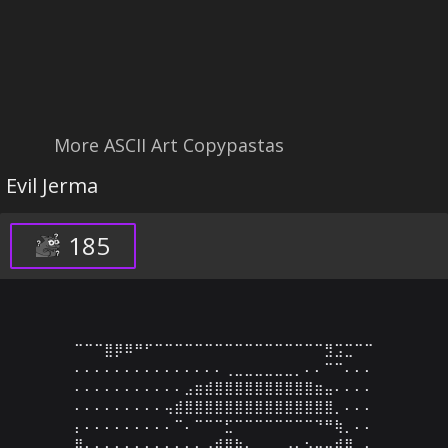
More ASCII Art Copypastas
Evil Jerma
185
⠉⠉⠉⣿⡿⠿⠛⠋⠉⠉⠉⠉⠉⠉⠉⠉⠉⠉⠉⠉⠉⠉⠉⠉⠉⣻⣩⣉⠉⠉

⠄⠄⠄⠄⠄⠄⠄⠄⠄⠄⠄⠄⠄⠄⠄⢀⣀⣀⣀⣀⣀⣀⡀⠄⠄⠉⠉⠄⠄⠄

⠄⠄⠄⠄⠄⠄⠄⠄⠄⠄⠄⣠⣶⣾⣿⣿⣿⣿⣿⣿⣿⣿⣿⣿⣶⣤⠄⠄⠄⠄

⠄⠄⠄⠄⠄⠄⠄⠄⠄⢤⣾⣿⣿⣿⣿⣿⣿⣿⣿⣿⣿⣿⣿⣿⣿⣿⡀⠄⠄⠄

⡄⠄⠄⠄⠄⠄⠄⠄⠄⠄⠉⠄⠉⠉⠉⣋⠉⠉⠉⠉⠉⠉⠉⠉⠙⠛⢷⡀⠄⠄

⣿⡄⠄⠄⠄⠄⠄⠄⠄⠄⠄⠄⠄⠠⣾⣿⣷⣄⣀⣀⣀⣠⣄⣢⣤⣤⣾⣿⡀⠄
