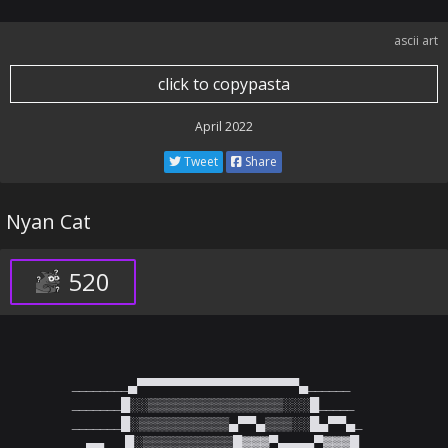
ascii art
click to copypasta
April 2022
Tweet
Share
Nyan Cat
520
________▄▀▀▀▀▀▀▀▀▀▀▀▀▀▀▀▀▀▀▄______

_______█░░▒▒▒▒▒▒▒▒▒▒▒▒▒▒▒░░░█_____

_______█░▒▒▒▒▒▒▒▒▒▒▄▀▀▄▒▒▒░░█▄▀▀▄_

__▄▄___█░▒▒▒▒▒▒▒▒▒▒█▓▓▓▀▄▄▄▄▀▓▓▓█_
