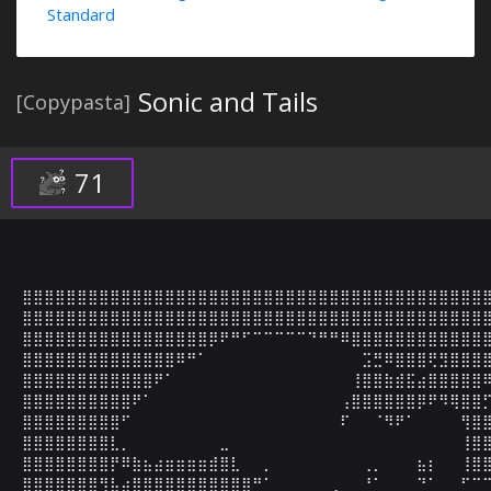
Standard
Sonic and Tails
[Copypasta]
71
⣿⣿⣿⣿⣿⣿⣿⣿⣿⣿⣿⣿⣿⣿⣿⣿⣿⣿⣿⣿⣿⣿⣿⣿⣿⣿⣿⣿⣿⣿⣿⣿⣿⣿⣿⣿⣿⣿⣿⣿⣿⣿⣿
⣿⣿⣿⣿⣿⣿⣿⣿⣿⣿⣿⣿⣿⣿⣿⣿⣿⣿⣿⣿⣿⣿⣿⣿⣿⣿⣿⣿⣿⣿⣿⣿⣿⣿⣿⣿⣿⣿⣿⣿⣿⣿⣿
⣿⣿⣿⣿⣿⣿⣿⣿⣿⣿⣿⣿⣿⣿⣿⣿⣿⡿⠟⠛⠋⠉⠉⠉⠉⠉⠙⠛⠛⠿⣿⣿⣿⣿⣿⣿⣿⣿⣿⣿⣿⣿⣿
⣿⣿⣿⣿⣿⣿⣿⣿⣿⣿⣿⣿⣿⣿⠿⠛⠁⠀⠀⠀⠀⠀⠀⠀⠀⠀⠀⠀⠀⠀⠀⣩⣛⠿⣿⣿⣿⢟⣻⣿⣿⣿⣿
⣿⣿⣿⣿⣿⣿⣿⣿⣿⣿⣿⣿⠟⠁⠀⠀⠀⠀⠀⠀⠀⠀⠀⠀⠀⠀⠀⠀⠀⠀⢸⣿⣿⣷⣾⣯⣴⣿⣿⣿⣿⣿⠿
⣿⣿⣿⣿⣿⣿⣿⣿⣿⣿⠟⠁⠀⠀⠀⠀⠀⠀⠀⠀⠀⠀⠀⠀⠀⠀⠀⠀⠀⢠⣿⣿⣿⣿⣿⣿⡿⠟⠻⢿⣿⣿⡋
⣿⣿⣿⣿⣿⣿⣿⣿⣿⠋⠀⠀⠀⠀⠀⠀⠀⠀⠀⠀⠀⠀⠀⠀⠀⠀⠀⠀⠀⠏⠀⠀⠈⠻⠟⠁⠀⠀⠀⠀⢻⣿⣿
⣿⣿⣿⣿⣿⣿⣿⣿⣇⡀⠀⠀⠀⠀⠀⠀⠀⠀⣀⠀⠀⠀⠀⠀⠀⠀⠀⠀⠀⠀⠀⠀⠀⠀⠀⠀⠀⠀⠀⠀⢸⣿⣿
⣿⣿⣿⣿⣿⣿⣿⣿⡟⠿⣷⣦⣴⣶⣶⣶⣶⣾⣿⣇⠀⠀⡀⠀⠀⠀⠀⠀⠀⠀⠀⢀⡀⠀⠀⠀⣦⡆⠀⠀⢸⣿⣿
⣿⣿⣿⣿⣿⣿⣿⢻⣧⣴⣿⣿⣿⣿⣿⣿⣿⣿⣿⣿⣿⠛⠁⠀⠀⠀⠀⠀⢀⠀⠀⠘⠁⠀⠀⠀⠙⠁⠀⠀⠋⠉⠉