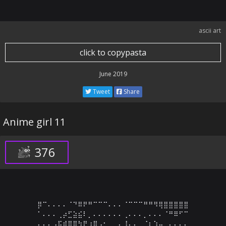
ascii art
click to copypasta
June 2019
Tweet
Share
Anime girl 11
376
⡿⠉⠄⠄⠄⠄⠈⠙⠿⠟⠛⠉⠉⠉⠄⠄⠄⠈⠉⠉⠉⠛⠛⠻⢿⣿⣿⣿⣿⣿

⠁⠄⠄⠄⢀⡴⣋⣵⣮⠇⡀⠄⠄⠄⠄⠄⠄⢀⠄⠄⠄⡀⠄⠄⠄⠈⠛⠿⠋⠉

⠄⠄⠄⢠⣯⣾⣿⡿⣳⡟⣰⣿⣠⣂⡀⢀⠄⢸⡄⠄⢀⣈⢆⣱⣤⡀⢄⠄⠄⠄
