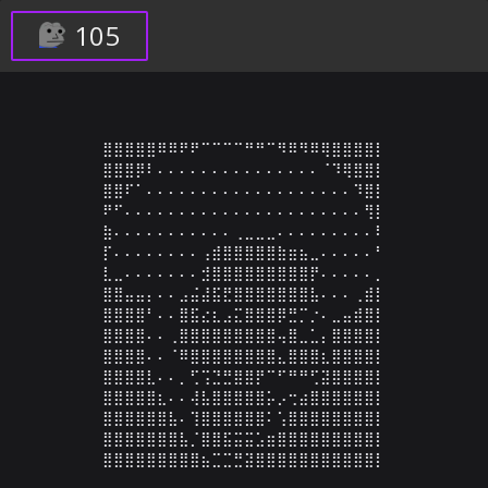
105
⣿⣿⣿⣿⣿⠿⠿⠟⠟⠉⠉⠉⠉⠛⠛⠉⠻⠿⠻⠿⢿⣿⣿⣿⣿⡇

⣿⣿⣿⡿⠇⠄⠄⠄⠄⠄⠄⠄⠄⠄⠄⠄⠄⠄⠄⠄⠈⠹⢿⣿⣿⡇

⣿⣿⠏⠁⠄⠄⠄⠄⠄⠄⠄⠄⠄⠄⠄⠄⠄⠄⠄⠄⠄⠄⠄⠹⣿⡇

⠟⠋⠄⠄⠄⠄⠄⠄⠄⠄⠄⠄⠄⠄⠄⠄⠄⠄⠄⠄⠄⠄⠄⠄⢻⡇

⣷⠄⠄⠄⠄⠄⠄⠄⠄⠄⠄⠄⢀⣀⣀⣀⠄⠄⠄⠄⠄⠄⠄⠄⠄⠇

⡏⠄⠄⠄⠄⠄⠄⠄⠄⢠⣾⣿⣿⣿⣿⣿⣷⣶⣦⣀⠄⠄⠄⠄⠄⠃

⣇⣀⠄⠄⠄⠄⠄⠄⠄⣺⣿⣿⣿⣿⣿⣿⣿⣿⣿⡟⠄⠄⠄⠄⠄⡀

⣿⣿⣤⣤⡄⠄⠄⣠⣬⣼⣯⣟⣿⣿⣿⣿⣿⣿⣿⣧⠄⠄⠄⢀⣾⡇

⣿⣿⣿⣿⠃⠄⠄⣿⣯⣔⣆⣠⣍⣿⣿⣿⡿⣛⡉⡐⠄⣀⣤⣾⣿⡇

⣿⣿⣿⣿⠄⠄⢀⣿⣿⣿⣿⣿⣿⣿⣿⣿⢤⣿⣀⣁⡄⣿⣿⣿⣿⡇

⣿⣿⣿⣿⠄⠄⠈⠿⣿⣿⣿⣿⣿⣿⣿⣿⣄⣿⣿⣿⣆⣿⣿⣿⣿⡇

⣿⣿⣿⣿⣇⠄⠄⡀⢋⢩⣙⣛⣿⣿⡟⠉⠋⠛⠛⢋⣽⣿⣿⣿⣿⡇

⣿⣿⣿⣿⣿⣆⠄⠄⢼⣧⣿⣿⣿⣿⣿⡥⡠⢒⣴⣿⣿⣿⣿⣿⣿⡇

⣿⣿⣿⣿⣿⣿⣧⠄⢹⣿⣿⣿⣿⣿⣿⠅⢡⣿⣿⣿⣿⣿⣿⣿⣿⡇

⣿⣿⣿⣿⣿⣿⣿⣧⡈⣿⣿⣯⣭⣭⣡⣶⣿⣿⣿⣿⣿⣿⣿⣿⣿⡇

⣿⣿⣿⣿⣿⣿⣿⣿⣿⣦⣉⣉⣛⣽⣿⣿⣿⣿⣿⣿⣿⣿⣿⣿⣿⡇