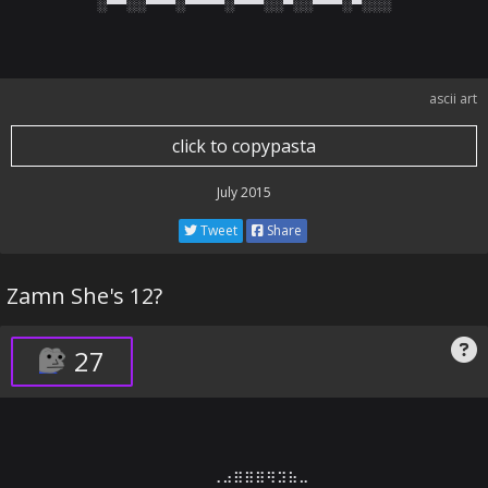
░▀▀░░▀▀▀░▀▀▀▀░▀▀▀░░▀░░▀▀▀░▀░░░
ascii art
click to copypasta
July 2015
Tweet
Share
Zamn She's 12?
27
⠀⠀⠀⠀⠀⠀⠀⠀⠀⠀⠀⠀⢀⣠⣶⣶⣶⢶⣲⣦⣀⠀⠀⠀⠀⠀⠀⠀⠀⠀
