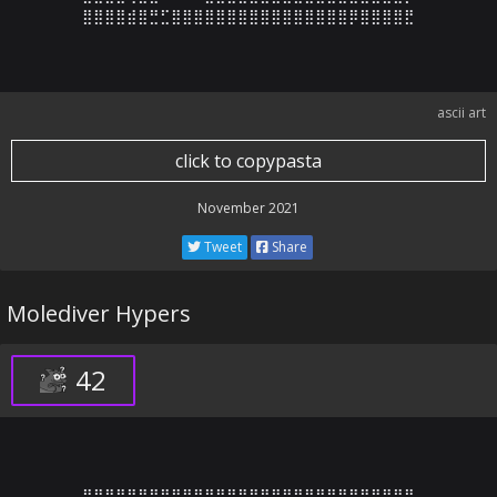
⣿⣿⣿⣿⣾⣿⣛⣋⣿⣿⣿⣿⣿⣿⣿⣿⣿⣿⣿⣿⣿⣿⣿⣿⡿⣿⣿⣿⣿⣟
ascii art
click to copypasta
November 2021
Tweet
Share
Molediver Hypers
42
⣿⣿⣿⣿⣿⣿⣿⣿⣿⣿⣿⣿⣿⣿⣿⣿⣿⣿⣿⣿⣿⣿⣿⣿⣿⣿⣿⣿⣿⣿
