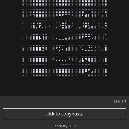
⣿⣿⣿⣿⣿⣿⣿⣿⣿⣿⣿⣿⣿⣿⣿⣿⣿⣿⣿⣿⣿⣿⣿⣿⣿⣿⣿⣿⣿⣿

⣿⣿⣿⣿⣿⣿⣿⣿⣿⣿⣿⣿⣿⣿⣿⣿⣿⣿⣿⣿⣿⣿⠛⠉⢿⣿⣿⣿⠿⣿

⣿⣿⣿⠋⠹⣿⣿⣿⣿⣿⣿⠿⠛⠛⠋⠉⠉⠛⠻⣿⣿⠃⣾⡇⢸⣿⠟⢡⡆⢸

⡿⠿⡏⢸⣇⢹⣿⠟⠛⠋⠄⠄⠄⠄⣴⡿⠋⢥⡀⠈⠻⢰⣿⡇⠸⠏⣴⣿⠄⣼

⠄⡄⠁⢸⣿⡄⠏⠄⡆⠘⡄⠄⠄⠈⣭⣵⣿⡎⣅⣠⡤⠘⠟⣡⣶⣶⣍⠋⠄⡙

⠄⣿⠄⢘⣋⣃⠄⢀⣿⠄⢃⠄⠄⠄⠙⠿⠟⠁⢹⣇⣀⣤⣤⣶⡤⠈⣿⡆⢠⡇

⠄⡿⢰⣿⣿⣿⡧⢸⣿⡆⠞⣀⠄⣀⣀⣤⣴⣾⣿⡿⠿⠋⠉⢉⠠⣾⣿⣷⢸⢀

⡀⠃⣿⣿⣿⣿⡇⣿⣿⡇⢀⣨⣿⣿⡿⠟⢋⣉⡀⠰⣾⡄⠄⣿⡇⢹⣿⣿⠘⣼

⣷⠄⣿⣿⣿⣿⣿⣙⠿⠁⣿⠿⠋⡁⠄⢰⣿⣿⣿⣷⠈⠄⣀⣈⣁⣈⣉⠹⡀⣿

⣿⡄⢻⣿⣿⣿⣿⣿⣿⡀⢰⣶⣿⠄⠄⠸⣿⣿⣿⣿⠇⣿⣿⣿⣿⣿⣿⢀⠁⣿

⣿⡇⠸⣿⣿⣿⣿⣿⣿⡇⠸⠛⠄⠄⠄⠄⠘⠻⠿⠋⣰⣧⠙⢿⣿⣿⠃⣸⢰⣿

⣿⣿⠄⢿⣿⣿⣿⣿⣿⡇⠄⠄⣠⣴⣿⣶⣶⣶⣶⣿⣿⣿⣿⣶⡤⢀⣴⡿⢨⣿

⣿⣿⡄⢸⣿⣿⣿⣿⣿⣿⠄⣿⣿⣿⣿⣿⣿⣿⣿⣿⣿⣿⠿⠋⣠⣿⣿⡇⢸⣿

⣿⣿⣇⠄⢻⣿⣿⣿⣿⣿⠄⠈⠙⠛⠻⠿⠿⠿⠛⠛⠉⠁⠄⢺⣿⣿⣿⠇⢸⣿
ascii art
click to copypasta
February 2021