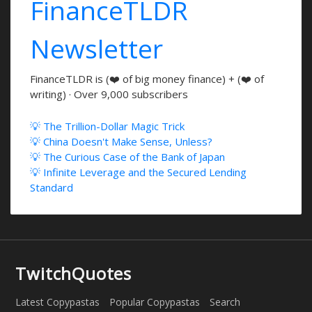
FinanceTLDR
Newsletter
FinanceTLDR is (❤️ of big money finance) + (❤️ of
writing) · Over 9,000 subscribers
💡 The Trillion-Dollar Magic Trick
💡 China Doesn't Make Sense, Unless?
💡 The Curious Case of the Bank of Japan
💡 Infinite Leverage and the Secured Lending
Standard
TwitchQuotes
Latest Copypastas
Popular Copypastas
Search