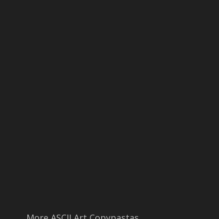
More ASCII Art Copypastas