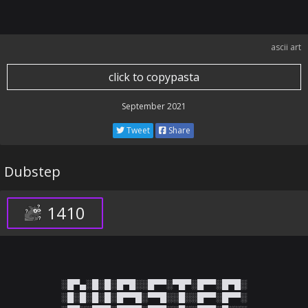
ascii art
click to copypasta
September 2021
Tweet
Share
Dubstep
1410
░█▀▄░█░█░█▀█░░█▀▀░▀█▀░█▀▀░█▀█░

░█░█░█░█░█▀▀█░▀▀█░░█░░█▀▀░█▀▀░
