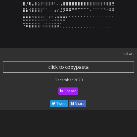
⣿⡘⢿⣤⣿⣵⡟⣸⣿⠿⠃⠄⢠⣿⣿⣿⣿⣿⣿⣿⣿⣿⣿⣿⣿⣿⠿⢿⣿⣛

⣿⣧⢺⣿⣿⣿⡟⠋⠄⠄⣠⡔⣘⡻⠿⠿⠛⠛⠉⠉⠉⠉⠄⠉⠉⠉⠛⠒⠿⠿

⣿⣿⣧⢿⣿⣿⣧⠄⢴⡿⢋⣴⣿⣿⡟⠄⠄⠄⠄⠄⠄⠄⠄⠄⠄⠄⠄⠄⠄⠄

⣿⣿⣿⣿⣟⣻⠿⣛⣩⣶⣿⣿⡿⠟⠄⠄⠄⠄⠄⠄⠄⠄⠄⠄⠄⠄⠄⠄⠄⠄

⠈⠛⠿⣿⣿⠿⠘⣿⣿⢿⣿⠟⠄⠄⠄⠄⠄⠄⠄⠄⠄⠄⠄⠄⠄⠄⠄⠄⠄
ascii art
click to copypasta
December 2020
Forsen
Tweet
Share