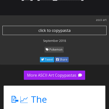
ascii art
click to copypasta
September 2018
Pokemon
Tweet
Share
More ASCII Art Copypastas
📝📈 The