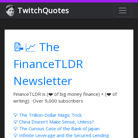
TwitchQuotes
📝📈 The
FinanceTLDR
Newsletter
FinanceTLDR is (❤️ of big money finance) + (❤️ of
writing) · Over 9,000 subscribers
💡 The Trillion-Dollar Magic Trick
💡 China Doesn't Make Sense, Unless?
💡 The Curious Case of the Bank of Japan
💡 Infinite Leverage and the Secured Lending