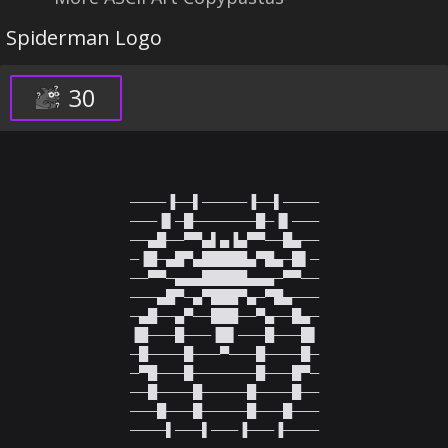
Spiderman Logo
30
────▐──▌─────▐──▌────

───▐▌─█───────█─▐▌───

──▄█──▀▀▄▌▄▐▄▀▀──█▄──

─▐█─▄█▀▄█████▄▀█▄─█▌─

──▀▀─▄▄▄█████▄▄▄─▀▀──

───▄█▀─▄▀███▀▄─▀█▄───

─▄█──▄▀──███──▀▄──█▄─

▐█───█───▐█▌───█───█▌

─█────█───▀───█────█─

─▀█───█───────█───█▀─

──█────█─────█────█──

───█───█─────█───█───

────▌───▌───▐───▐────