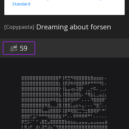
Standard
Dreaming about forsen
[Copypasta]
59
⣿⣿⣿⣿⣿⣿⣿⣿⣿⣿⣿⣿⣿⠟⢸⢟⣛⠻⢿⣿⣿⣿⣿⣷⣿⣶⣶⣶⡆⠄

⣿⣿⣿⣿⣿⣿⣿⣿⣿⣿⣿⣿⣿⡆⢸⡿⡽⠿⠾⣿⣿⡿⠿⠟⠛⠛⠛⠻⡇⠄

⣿⣿⣿⣿⣿⣿⣿⣿⣿⣿⣿⣿⣿⡗⢸⣧⣤⢴⡦⣽⣿⠃⢀⣀⡒⠯⠄⢀⢀⠄

⣿⣿⣿⣿⣿⣿⣿⣿⣿⣿⣿⣿⣿⣧⢸⣿⣿⣶⣿⣿⣧⠄⠚⢿⣧⣅⣀⣤⣔⡄

⣿⣿⣿⣿⣿⣿⣿⣿⣿⣿⠿⠿⣿⣷⢸⣿⡿⣻⠿⠟⠁⠄⠄⠄⠹⣿⣿⣿⡿⠁

⣿⣿⣿⣿⣿⣿⣿⣿⠿⣿⣄⣀⣸⣿⢸⣿⣿⣅⣤⡦⠦⣄⠄⠄⠄⠙⣿⡉⠄⠄

⣿⣿⣿⣿⣿⣿⣿⣧⣤⣼⣿⣿⣿⡯⢸⣿⠿⢿⣿⣏⣉⢙⣒⣿⣿⢿⡿⠃⠛⠁

⣿⣿⣿⢋⣭⠍⠛⠛⠛⢿⣿⣿⣿⣷⠸⠋⠄⠄⠿⠿⠿⠿⠿⠛⠃⠄⠄⠄⠄⠄

⡿⣛⡭⠌⠁⠊⢠⣿⣟⣤⣿⣿⣿⣿⣿⣷⣶⣦⣦⣄⣤⣤⣤⣀⣤⣠⣤⣤⣤⣶

⡇⢿⣰⠏⢀⣾⢆⣽⣛⣼⣦⠉⢻⣿⣿⣿⣿⣿⣿⣿⣿⣿⣿⣿⣿⣿⣿⣿⣿⣿
