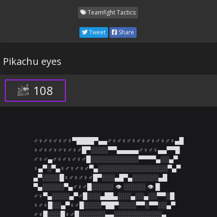
Teamfight Tactics
Tweet
Share
Pikachu eyes
108
♂♀♂♀♂♀♂♀▀████▀▄▄♂♀♂♀♂♀♂♀♂♀♂♀♂♀▄█

♀♂♀♂♀♂♀♂♀♂█▀░░░░▀▀▄▄▄▄▄♂♀♂♀▄▄▀▀█

♂♀♂▄♂♀♂♀♂♀♂█░░░░░░░░░░░▀▀▀▀▄░░▄▀

♀▄▀░▀▄♀♂♀♂♀♂▀▄░░░░░░░░░░░░░░░░▀▄▀

▄▀░░░░█♀♂♀♂♀♂█▀░░░▄█▀▄░░░░░░▄█

▀▄░░░░░▀▄♂♀♂█░░░░░ 👁️ ░░░░░ 👁️ █

♂♀▀▄░░░░▄▀♂█░░░▄██▄░░░▄░░▄░░▀▀░█

♀♂♀█░░▄▀♀♂█░░░░▀██▀░░░░▀▀░▀▀░░▄▀

♂♀█░░░█♀♂█░░░░░░▄▄░░░░░░░░░░░▄