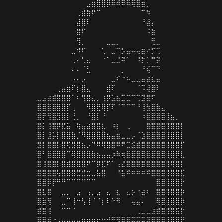
⠀⠀⠀⠀⠀⠀⠀⠀⠀⠀⣠⣶⣿⣿⡿⠿⠾⠿⠿⢿⣿⣶⡀⠀⠀⠀⠀⠀⠀⠀

⠀⠀⠀⠀⠀⠀⠀⠀⢀⣾⣷⠟⠉⠀⠀⠀⠀⠀⠀⠀⠀⠉⠳⠀⠀⠀⠀⠀⠀⠀

⠀⠀⠀⠀⠀⠀⠀⠀⣼⣿⠇⠀⠀⠀⠀⠀⠀⠀⠀⠀⠀⠘⣼⡄⠀⠀⠀⠀⠀⠀

⠀⠀⠀⠀⠀⠀⠀⠀⣿⠏⠀⠀⠀⠀⠀⠀⠀⠀⠀⠀⠀⠀⠨⣷⠀⠀⠀⠀⠀⠀

⠀⠀⠀⠀⠀⠀⠀⠀⢻⡀⠀⠀⠀⠀⣀⣀⡀⠀⠀⠀⠀⠀⠀⢛⣀⠀⠀⠀⠀⠀

⠀⠀⠀⠀⠀⠀⠀⣀⠺⠏⠀⠀⠀⢁⠀⣀⠉⡣⣤⠤⢤⣶⠔⡋⢉⠀⠀⠀⠀⠀

⠀⠀⠀⠀⠀⠀⠀⢀⠄⢃⣄⠀⠀⠐⠁⣀⣘⠽⠁⠀⠸⡗⡁⠛⡽⠀⠀⠀⠀⠀

⠀⠀⠀⠀⠀⠀⠀⠄⠄⠈⣃⠀⠀⠀⠀⠀⠀⡀⠀⠀⠀⠘⢮⠉⠙⠀⠀⠀⠀⠀

⠀⠀⠀⠀⠀⠀⠀⠠⠄⡠⠀⠀⠀⠀⠀⣀⠎⠐⠦⣀⣀⣤⣴⣆⣤⠀⠀⠀⠀⠀

⠀⠀⠀⠀⢀⣤⣶⠏⡆⣿⣄⠀⠀⠀⣾⠏⠀⠀⠀⠀⠈⠩⢼⣿⠇⠀⠀⠀⠀⠀

⣀⣠⣴⣾⣿⣿⣿⠁⠆⢻⣿⣄⡀⢰⡿⣡⣦⣉⣉⠉⢉⣹⣿⠏⠀⠀⠀⠀⠀⠀

⣿⣿⣿⣿⣿⣿⡏⢀⠀⠀⠻⣿⣟⢿⡏⠏⠈⠉⠉⠉⠘⢸⣳⣿⣷⣄⠀⠀⠀⠀

⣿⡟⢻⣿⣻⣿⡇⢘⡀⠀⠘⣿⡇⠘⠀⠀⠀⠀⠀⠀⠀⠰⣿⣿⣿⣿⣿⣦⡀⠀

⣿⡅⢸⣿⡿⣟⣥⠀⢷⣤⣴⣿⣿⣆⠀⠰⡆⠀⢀⠀⠀⠀⣿⣿⣿⣿⣿⣿⣿⡇

⣿⡇⣸⡥⡇⣿⣿⣷⡈⠻⣿⣿⣿⣿⣦⣤⣶⣀⣀⡠⠈⣱⣿⣿⣿⣿⣿⣿⣿⡇

⣻⡇⣿⣿⡇⣿⢏⣻⣿⣦⡠⠙⠿⢿⣿⣿⠿⠟⣉⣪⣾⣿⣿⣿⣿⣿⣿⣿⣿⡏

⣿⠃⣿⣿⣿⣿⠉⢿⣿⣿⣿⣷⣦⣤⣤⡰⠷⢶⣿⣿⣿⣿⣿⣿⣿⣿⣿⣿⡿⣇

⣿⢸⣿⣿⡇⣿⣾⣿⣿⣿⠟⠉⡿⣏⠏⠁⢠⣜⣿⣿⣿⣿⣿⣿⣿⣿⣿⢿⣿⡇

⣿⣿⣿⣿⢧⣿⣿⣿⣛⣚⣒⣀⣧⣿⠀⠀⠘⣧⠾⠶⠶⠶⠾⣿⣿⣿⣿⣿⣿⣏

⣿⣿⡿⡟⠛⠛⠉⠉⠉⠉⠉⠉⠀⠀⠀⠀⠀⠀⠀⠀⠀⠀⠀⠀⣿⣿⣿⣿⣿⡗

⣿⣇⣿⠀⠀⣀⡀⠀⣠⠀⢠⡀⣠⠀⣄⠀⣆⠀⣄⡢⠐⣴⠆⠀⣿⣿⣿⣿⣿⡷

⣿⣷⢻⠀⠀⣀⠉⢸⠒⢣⢸⠈⠈⡆⠇⠑⠻⠀⠀⢤⣤⠄⠀⠀⢿⣿⣿⣿⣿⡷

⣾⣿⢸⠀⠀⠉⠉⠈⠀⠀⠀⠀⠀⠀⠀⠀⠀⠀⠀⠀⢀⣀⣀⣰⣾⣿⣿⣿⣯⡗

⣿⣿⣾⣐⢠⣤⣤⠤⠤⠶⠶⣶⣖⣒⣚⣛⣻⣿⣿⣭⣭⣭⣽⣿⣿⣿⣿⣿⣿⡟
