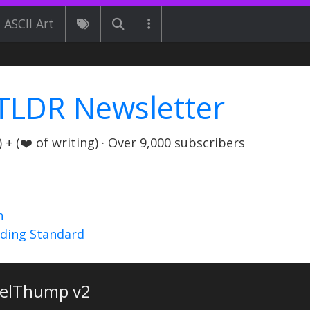
ASCII Art
TLDR Newsletter
+ (❤️ of writing) · Over 9,000 subscribers
n
nding Standard
elThump v2