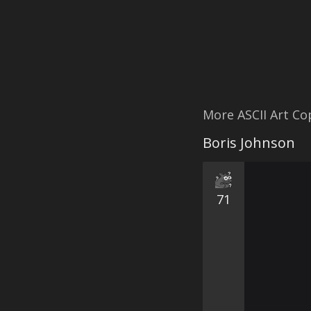
More ASCII Art C
Boris Johnson
71