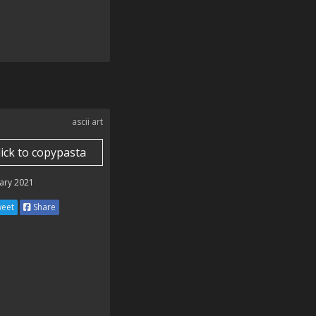
ascii art
lick to copypasta
ary 2021
eet
Share