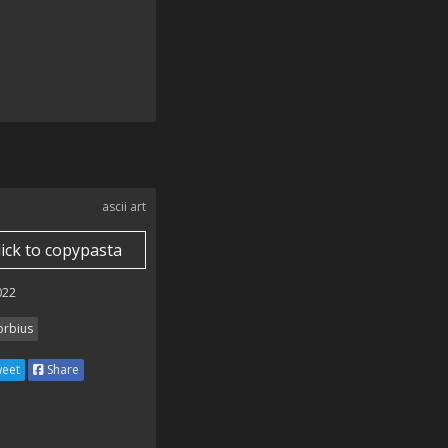
ascii art
lick to copypasta
022
rbius
eet
Share