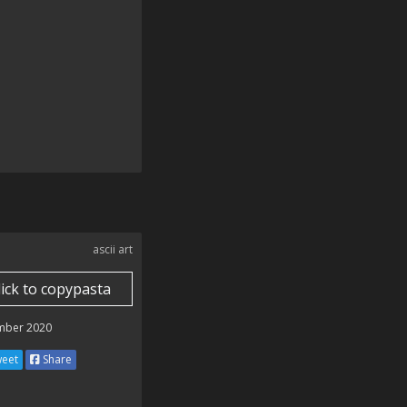
ascii art
lick to copypasta
mber 2020
eet
Share