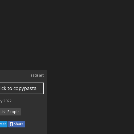
ascii art
lick to copypasta
ry 2022
itish People
eet
Share