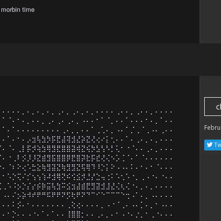
s morbin time
c
⠄⠄⠄⠄⠄⡀⠄⡀⠄⡀⠄⡀⢀⠄⡀⢀⠄⡀⠄⡀⠄⠄⠄⠄⢀⠄⠄⡀⢀⠄⠄⡀⠄⠄⠄⠄

⠄⠁⠈⠄⠂⠄⡀⠄⠄⡀⢀⠄⢀⠄⢀⠄⡀⠠⠄⠄⠂⠁⠈⡀⠄⠄⠁⠄⠄⠄⠂⠄⡀⠁⠄⠄

Febru
⠄⠁⠄⠁⠄⠄⠄⠄⠄⠄⠄⠄⠄⢀⠄⡀⡀⠄⠄⠁⢀⢁⠄⡀⠠⠄⠁⡈⢀⠈⢀⠠⠄⢀⠄⠄

⠁⠄⠁⠄⠂⠄⡠⣲⢧⣳⡳⡯⣟⣼⢽⣺⣜⡵⣝⢜⢔⠔⡅⢂⠄⠄⠁⠄⢀⠄⡀⠄⡀⠄⠄⠄

Tw
⠈⠄⠈⠄⢀⡇⡯⡺⢵⣳⢿⣻⣟⣿⣿⣽⢾⣝⢮⡳⣣⢣⠣⡃⢅⠂⠐⠈⠄⠄⢀⠄⡀⠄⠄⠄

⠈⠄⠐⢀⠇⡪⡸⡸⣝⣾⣻⣯⣿⣿⡿⣟⣿⡽⣗⡯⣞⢜⢌⠢⡡⢈⠈⠄⠁⠈⠄⠄⠄⠄⠄⠄

⠐⠄⠈⠆⠕⢔⠡⣓⣕⢷⣻⣽⣝⢷⣻⣻⣝⢯⢿⠹⠸⡑⡅⠕⠠⠠⠄⠅⠄⠂⠄⠂⠈⠄⠄⠄

⠄⠂⠡⡑⢍⠌⡊⢢⢢⢱⠼⣺⢿⢝⠮⢪⣪⡺⣘⡜⣑⢤⢐⠅⠡⢂⠡⠐⡀⢀⠠⠐⠄⠐⠄⠄

⢈⢀⠡⠨⡢⡑⡌⡔⡮⡷⣭⢧⣳⠭⣪⣲⣼⣾⣟⣻⣽⣺⣸⣜⢌⢆⢌⠐⠄⡀⠄⡀⠄⠄⠄⠄

⠄⠠⠄⠌⡢⡵⠺⠞⠟⠛⠯⠟⠟⠝⡫⢗⠟⠝⠙⠉⠊⠑⠉⠉⠉⠑⢒⠠⠁⠄⡀⠠⠄⠄⠄⠄

⡀⠄⠄⠅⡪⠄⠂⠄⠄⠄⠄⠄⠄⠄⢀⢕⢔⠄⠄⠄⠄⡀⠠⠐⠈⢀⠄⠠⠄⡁⠄⡀⠂⠠⠄⠄

⠄⠄⠂⡑⠄⠄⠠⠐⠄⠁⠄⠁⠄⠄⢸⣿⣿⡂⠄⠄⢀⠄⡀⠄⠂⠠⠐⠄⡐⡀⠂⢀⠐⠄⠄⠄
