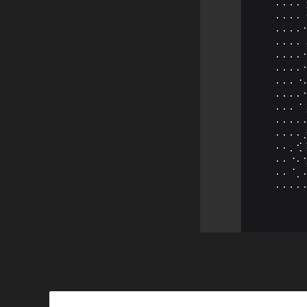
⠄⠄⠄⠄
⠄⠄⠄⠄
⠄⠄⠄⠄
⠄⠄⠄⠄
⠄⠄⠄⠄
⠄⠄⠄⠄
⠄⠄⠄⠐
⠄⠄⠄⠄
⠄⠄⠄⠈
⠄⠄⠄⠄
⠄⠄⠄⠄
⠄⠄⡀⢊
⠄⠄⠐⠄
⠄⠄⠈⡀
⠄⠄⠄⠄