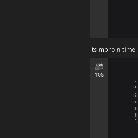
its morbin time
108
⣐
⣿
⣿
⣿
⣿
⢹
⢸
⠘
⠀
⠀