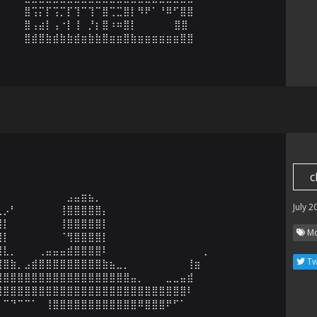
⣿⢩⡍⡏⢩⡉⡏⢹⠉⢹⠉⣿⢉⣉⣿⡇⠻⠟⠁⠘⠿⠋⣿⣿

⣿⢠⣴⡇⢠⠐⡇⢸⠀⡘⡆⣿⠰⠶⣿⡇⠀ ⠀⠀⠀  ⣿⣿

⣿⣾⣿⣷⣾⣷⣷⣾⣶⣷⣷⣿⣶⣶⣿⣷⣶⣶⣶⣶⣶⣶⣿⣿
c
⠀⠀⠀⠀⠀⠀⠀⠀⠀⠀⠀⠀⠀⠀⠀⠀⠀⠀⠀⠀⠀⠀⠀⠀⠀⠀⠀⠀⠀⠀⠀⠀⠀

⡀⠀⠀⠀⠀⠀⠀⠀⠀⠀⣠⣤⣶⣦⡀⠀⠀⠀⠀⠀⠀⠀⠀⠀⠀⠀⠀⠀⠀⠀⠀⠀

July 2
⣅⡠⠃⠀⠀⠀⠀⠀⠀⢸⣿⣿⣿⣿⣿⡄⠀⠀⠀⠀⠀⠀⠀⠀⠀⠀⠀⠀⠀⠀⠀

⣿⡇⠀⠀⠀⠀⠀⠀⠀⢸⣿⣿⣿⣿⣿⡇⠀⠀⠀⠀⠀⠀⠀⠀⠀⠀⠀⠀⠀⠀⠀

Mo
⣿⡇⠀⠀⠀⠀⠀⠀⠀⠈⢻⣿⣿⣿⣿⡇⠀⠀⠀⠀⠀⠀⠀⠀⠀⠀⠀⠀⠀⠀⠀

⣿⣇⡀⠀⠀⠀⢀⣤⣤⣤⣾⣿⣿⣿⣿⠇⠀⠀⠀⠀⠀⠀⠀⠀⠀⠀⠀⠀⠀⢀

Tw
⣿⣿⣷⡀⣠⣾⣿⣿⣿⣿⣿⣿⣿⣿⣿⣷⣦⣀⡀⠀⠀⠀⠀⠀⠀⠀⠀⢸⣶

⣿⣿⣿⣿⣿⣿⣿⣿⣿⣿⣿⣿⣿⣿⣿⣿⣿⣿⣿⣤⡀⠀⠀⠀⣀⣀⣤⣾

⢻⣿⣿⣿⣿⣿⣿⣿⣿⣿⣿⣿⣿⣿⣿⣿⣿⣿⣿⣿⣿⣿⣿⣿⣿⣿⣿⠇

⠀⠉⠙⠉⠉⠁⠀⢸⣿⣿⣿⣿⣿⣿⣿⣿⣿⣿⣿⣿⠿⣿⣿⣿⠟⠋⠁⠀⠀
