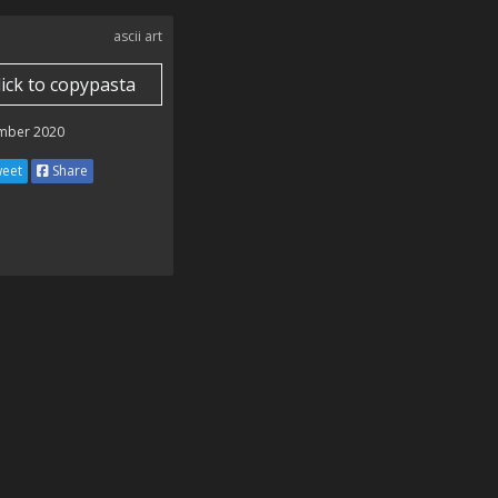
ascii art
lick to copypasta
mber 2020
eet
Share