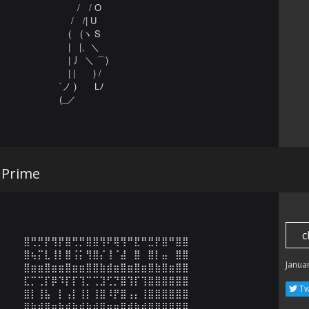
　　/　/ O

　 /　/| U

　(　(ヽ S

　|　|、＼

　| 丿 ＼ ⌒)

　| |　　) /

`ノ )　　Lﾉ

(_／
 Prime
c
⣿⢛⡛⡟⢻⡟⣿⢛⡛⣿⣿⢻⠟⢿⢻⠛⣟⠛⣛⡟⣿⠛⣿⣿

⣿⢦⡍⣇⢸⡇⣿⢨⡅⢻⣿⡌⢸⠈⣼⠀⣿⠀⣿⡇⣤⠀⣿⣿

Janua
⣿⣶⣶⣿⣶⣶⣿⣶⣶⣿⣿⣷⣾⣶⣿⣶⣿⣶⣿⣷⣿⣶⣿⣿

⣏⡉⢉⡏⡿⠹⡏⡏⢹⡉⢉⣹⢋⡙⣿⢹⡏⢹⣿⣿⣿⣿⣿⣿

Tw
⣿⡇⢸⣧⠀⡇⢠⡇⢸⡇⢸⣿⠸⡟⣿⢠⡄⢸⣿⣿⣿⣿⣿⣿

⣿⣷⣾⣿⣶⣷⣾⣷⣾⣷⣾⣿⣶⣶⣿⣾⣷⣾⣿⣿⣿⣿⣿⣿
