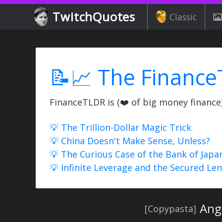
TwitchQuotes
Classic
📝📈 The Finance
FinanceTLDR is (❤️ of big money finance) 
💡 The Trillion-Dollar Magic Trick
💡 China Doesn't Make Sense, Unless?
💡 The Curious Case of the Bank of Japa
💡 Infinite Leverage and the Secured Le
Ang
[Copypasta]