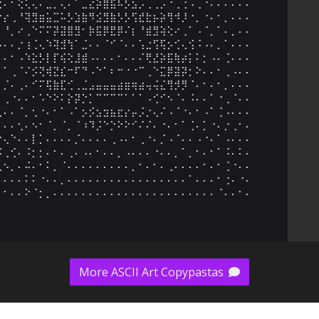
⢐⠄⠂⢕⢅⢄⠄⣀⡀⢄⠄⠁⣀⣔⡵⣿⣯⠧⡣⣢⡠⢀⢀⡠⠐⢀⢐⠠⢀⠐⠄⠄⠄⠄⠄⠄

⠐⡔⢀⠘⢽⣻⣶⣥⣉⠥⡣⣱⣷⠻⣪⣻⣷⡣⡣⢫⣞⣗⡦⡵⢻⠺⡸⠐⡀⠐⠄⠂⡀⠄⠄⠄

⠂⠘⡀⠔⢀⠑⠍⠍⡽⣽⣿⣻⠂⡷⣯⡿⣟⡿⠌⡆⠘⣾⣻⢵⢕⠔⢀⠁⠠⠈⡀⠁⠄⡀⠄⠄

⠠⠄⠄⡐⢰⢈⢄⠱⢽⣺⢳⠁⣈⠄⠄⠈⠊⠈⠄⠄⢡⣐⢫⢯⡢⢊⢄⢪⠨⠠⠄⡀⠁⠄⠄⠄

⠂⠄⠂⠠⠱⣕⡣⡇⡏⢮⢕⣸⣾⠠⠄⠄⠄⠂⠄⠄⠌⢟⣜⡵⣯⢷⡴⡅⠅⡂⠠⠄⢈⠄⠄⠄

⠂⠁⢀⠈⠌⡪⢝⢾⣝⣎⠒⠏⠙⠠⠑⠁⠆⠒⠐⠐⠉⢀⠑⣍⡿⣽⡽⡂⠕⠄⠄⠂⢀⠠⠄⠄

⠄⡈⠄⢀⠄⠊⠍⢯⣷⣏⢊⢀⣈⣠⣤⣤⣤⣴⣶⢶⣴⢤⢬⣌⢻⡺⡻⠈⠄⠂⠄⠂⡀⠄⠄⠄

⠂⢀⠐⠄⠄⠂⠡⠑⠕⠅⡕⡽⡑⡁⠉⠉⠉⠉⠁⠁⠁⠠⢊⠊⠢⠈⠄⠨⠄⠄⠁⠐⢀⠈⠄⠄

⢀⠄⠄⠈⡀⢂⠐⠄⠂⠁⠠⠁⡢⡪⣢⣲⣦⣖⡔⡤⡨⡐⢄⠌⠠⠈⠐⠄⠂⠠⠁⢈⠠⠄⠄⠄

⠄⠄⠄⢂⠄⠢⠂⠈⡀⠈⡀⠈⠰⠹⡨⠑⡑⠕⠕⠊⠌⠌⠄⠐⠄⠂⠁⢈⠄⡁⠐⠄⡐⢀⠂⠄

⡐⢄⠑⠄⠄⡇⡁⠄⠄⠄⠄⡈⠄⠄⠄⠄⢀⠠⠄⠂⢀⠐⠄⡈⠠⠈⠄⠄⠠⠐⠄⠁⠠⠄⠄⠄

⠨⢀⢊⠄⠨⡂⡂⠄⠂⠄⢀⠄⠠⠄⠂⠄⠄⡀⠠⠄⠄⠄⠐⠄⠄⡀⠁⡀⠂⠄⠂⠁⠨⠄⠅⠄

⢂⠢⡀⠄⠬⠄⠂⠅⡀⠈⠄⠄⠄⠄⠄⠄⠄⠄⠄⡀⠂⠄⠂⠄⢀⠄⠄⠄⠄⠂⠄⠂⢈⠐⠄⠄

⠄⠄⠄⠄⠅⠅⠐⠄⠄⡀⠄⠄⠄⠄⠄⠄⠄⠄⠄⠄⠄⠄⠄⠄⠄⠄⠄⠁⠄⠄⠄⠂⢐⠄⠐⠄

⠄⠂⠄⠄⠕⠈⡂⡀⠄⠄⠄⠄⠄⠄⠄⠄⠄⠄⠄⠄⠄⠄⠄⠄⠄⠄⠄⠄⠄⠄⠄⠈⠄⠄⠂⠄
More ASCII Art Copypastas