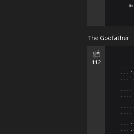
it
The Godfather
112
⠄⠄⠄⠄
⠄⠄⠄⠈
⠄⠄⠄⠁
⠄⠄⠄⠄
⠄⠄⠄⠄
⠄⠄⠄⠄
⠄⠄⠄⠄
⠄⠄⠄⠄
⠄⠄⠄⠄
⠄⠄⠄⠄
⠄⠄⠄⠐
⠄⠄⠄⠠