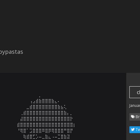
opypastas
c
⠀⠀⠀⠀⠀⠀⠀⠀⠀⠀⠀⠀⡀⠀⠀⠀⠀⠀

⠀⠀⠀⠀⠀⠀⠀⠀⠀⢠⣠⣾⣷⣿⣿⣿⣷⣄⠄⠀⠀⠀⠀⠀⠀⠀⠀

Janua
⠀⠀⠀⠀⠀⠀⠀⠀⣀⣾⣿⣿⣿⣿⣿⣿⣿⣿⣷⣦⢅⠀⠀⠀⠀⠀⠀⠀⠀⠀

⠀⠀⠀⠀⠀⠀⢀⣾⣿⣿⣿⣿⣿⣿⣿⣿⣿⣿⣿⣿⣷⡄⡀⠀⠀⠀⠀⠀⠀⠀

Br
⠀⠀⠀⠀⠀⠀⣼⣿⣿⣿⣿⣿⣿⣿⣿⣿⣿⣿⣿⣿⣿⣿⡗⠀⠀⠀⠀⠀⠀⠀

⠀⠀⠀⠀⠀⣾⣿⣿⣿⣿⣿⣿⣿⣿⣿⣿⣿⣿⣿⣿⣿⣿⣿⡆⠀⠀⠀⠀⠀⠀

Tw
⠀⠀⠀⠀⠀⠘⢿⣿⠁⣩⣿⣿⣿⠿⣿⡿⢿⣿⣿⣿⠛⣿⡟⠀⠀⠀⠀⠀⠀⠀

⠀⠀⠀⠀⠀⠀⠀⢷⣾⣿⣋⡡⠤⣀⣷⣄⠠⠤⣉⣿⣷⣽⠀⠀⠀⠀⠀⠀⠀⠀
