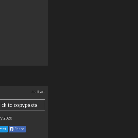
ascii art
lick to copypasta
ry 2020
eet
Share