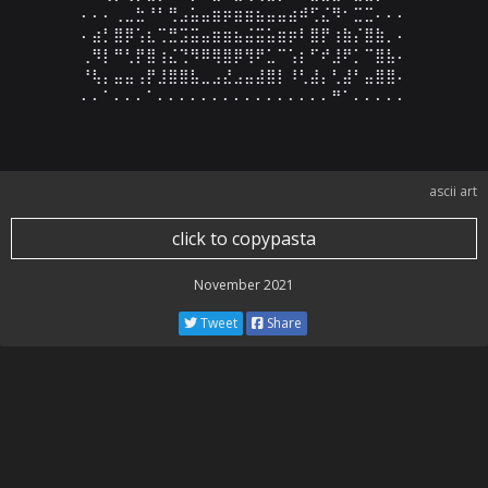
⠄⠄⠄⢀⣀⣓⠘⠃⢛⣠⣥⣤⣶⡶⣶⣶⣦⣤⣤⣴⠾⢋⣌⠻⠂⣉⣉⠄⠄⠄

⠄⣴⡃⣿⡿⢡⣆⢉⣛⣩⣭⣤⣶⣶⣦⣬⣭⣥⣶⡶⠇⣿⡟⢰⣷⡌⣿⣷⡀⠄

⢀⠻⡇⠛⢃⡟⣿⢰⣌⢙⠻⠿⢿⣿⡿⢻⠟⣁⠉⢡⡆⠋⠞⣸⠟⡁⠉⣿⣧⠄

⠘⢧⡄⣤⣤⢠⡟⣸⣿⣿⣧⣀⣠⣜⣠⣤⣼⣿⡇⠸⢃⣼⡄⢃⣼⠃⣤⣿⣿⠄

⠄⠄⠁⠄⠄⠄⠁⠄⠄⠄⠄⠄⠄⠄⠄⠄⠄⠄⠄⠄⠄⠄⠄⠛⠁⠄⠄⠄⠄⠄
ascii art
click to copypasta
November 2021
Tweet
Share