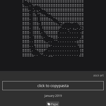
⡏⠛⢿⢿⣿⣿⣿⣿⣿⣿⣿⣿⣿⣿⣿⣿⣿⣿⣿⣿⣿⣿⣿⣿⣿⣿

⣧⣀⡀⠄⠹⠟⠻⢿⣿⣿⣿⣿⣿⣿⣿⣿⣿⣿⣿⣿⣿⣿⣿⣿⣿⣿

⣿⣿⣧⠄⢈⡄⣄⠄⠙⠻⣿⣿⣿⣿⣿⣿⣿⣿⣿⣿⣿⣿⣿⣿⣿⣿

⣿⣿⣿⠄⢸⣧⠘⢹⣦⣄⠈⠛⢿⣿⣿⣿⣿⣿⣿⣿⣿⣿⣿⣿⣿⣿

⣿⣿⣿⠄⢸⣿⡇⢸⣿⣿⣿⣶⣄⠉⠻⣿⣿⣿⣿⣿⣿⣿⣿⣿⣿⣿

⣿⣿⣿⠄⢸⣿⣷⠄⣿⣿⣿⣿⣿⣷⣦⡈⣙⠟⠉⠉⠙⠋⠉⠹⣿⣿

⣿⣿⣿⠄⢸⣿⣿⡄⠸⣿⣿⣿⣿⣿⣿⡿⠃⠄⠄⣀⠄⢠⣀⠄⡨⣹

⣿⣿⣿⠄⢸⣿⣿⣇⠄⠹⣿⣿⣿⣿⣿⠁⠄⠄⠄⠈⠄⠄⠄⠄⠠⣾

⣿⣿⣿⠄⠈⣿⣿⣿⣆⠄⠈⠛⠿⣿⣿⠄⠄⠄⠄⠄⠄⠄⠄⠄⢀⣿

⣿⣿⣿⠄⠄⣿⣿⣿⣿⣦⣀⠄⠄⠈⠉⠄⠄⠄⠄⠄⠄⠄⠤⣶⣿⣿

⣿⣿⣿⠄⠄⢻⣿⣿⣿⣿⣿⠷⠂⠄⠄⠄⠄⠄⠄⠄⠄⠄⠄⠘⣿⣿

⣿⣿⣿⣇⠄⠈⠻⣿⣿⠟⠁⠄⠄⠄⠄⠄⠄⠄⠄⠄⠄⠄⠄⠄⢸⣿

⣿⣿⣿⣿⣦⠄⠄⠈⠋⠄⠄⣠⣄⠄⠄⠄⠄⠄⠄⠄⠄⠄⠄⠄⣼⣿
ascii art
click to copypasta
January 2019
Pepe