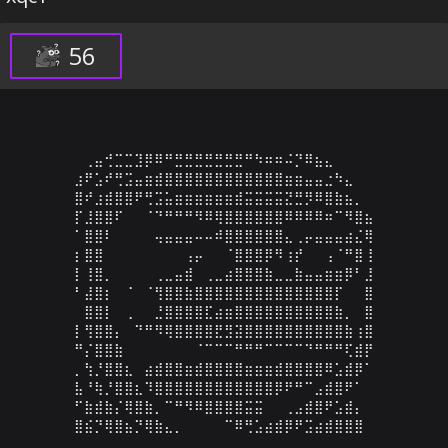
56
⠀⢀⣤⢚⣉⣉⣹⡿⠿⠛⣛⣛⣛⣛⣛⣛⣛⠛⠳⠶⠶⠬⡙⠿⣦⣄⠀⠀⠀⠀

⣰⠟⣡⠞⢛⣩⣤⣶⣾⣿⣿⣿⣿⣿⣿⣿⣿⣿⣿⣿⣿⣶⣶⣤⣤⣐⠳⣄⠀⠀

⣿⠞⣰⣾⣿⣿⠟⢛⣩⣥⣶⣶⣶⣶⣶⣶⣾⣭⣭⣭⣭⣝⣛⡻⠿⣿⣷⣦⡀⠀

⡏⣸⣿⣿⠏⠀⠀⠈⠙⠛⠛⠛⠻⠿⢿⣿⣿⣿⣿⣿⣿⠿⠿⠿⠿⠶⠉⠻⣿⣦

⠁⣿⣿⠇⠀⠀⠀⠀⢤⣤⣤⣤⠤⠤⠾⣿⣿⣿⣿⣿⣿⣄⢀⡤⣤⣤⣤⣴⣌⢿

⡆⣿⣿⠀⠀⠀⠀⠀⠀⠀⠀⢠⡤⠀⠀⠈⣿⣿⣿⡿⠻⢰⡞⠀⠀⢠⠈⠛⣿⢸

⡇⢸⣿⡀⠀⠀⠀⠀⢀⣀⣤⣾⠀⢀⣀⣴⣿⣿⣿⣷⣀⣀⣷⣤⣤⣶⣶⡿⠃⣸

⠃⣼⣿⡆⠀⠈⠀⠈⢻⣿⣿⣷⣿⣿⣿⣿⣿⣿⣿⣿⣿⣿⣿⣿⣿⣿⡏⠀⠀⣿

⠀⣿⣿⡇⠀⢀⠀⠀⣘⣿⣿⣿⣿⣏⣴⣶⣿⣿⣿⣿⣿⣿⣿⣿⣿⣿⣷⡀⠀⣿

⡇⢻⣿⣿⡄⠀⠙⠛⠻⢿⣿⣿⣿⣿⣟⣻⣽⣿⣿⣿⣿⣿⣿⣿⣿⣿⣿⣷⢰⣿

⠛⡌⣿⣿⣷⠀⠀⠀⠀⠀⠀⠀⠈⠉⠉⠉⠛⠛⠛⠉⠉⠉⠉⠙⠛⠛⠛⢏⣾⡟

⡀⢳⡘⣿⣿⣆⠀⣴⣾⣿⣿⣶⣾⣿⣿⣿⣿⣶⣶⣶⣾⣿⣿⣿⣿⠿⣡⣾⡿⠁

⣧⠘⢷⡘⣿⣿⣆⠹⣿⣿⣿⣿⣿⣿⣿⣿⣿⣿⣿⣿⡿⠟⠛⠉⣠⣾⣿⠟⠁⠀

⠋⣷⣾⣷⡌⢿⣿⣷⡀⠉⠛⠻⠿⣿⣿⣿⣿⣭⣭⠀⠀⢀⣠⣾⣿⠟⣡⣾⡄⠀

⣿⣮⡙⢿⣿⣦⡙⢿⣷⣄⡀⠀⠀⠀⠀⠉⠿⢛⣡⣴⣾⡿⠟⣩⣴⣾⣿⣿⣿⠀