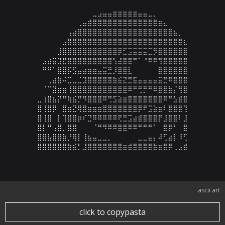
⠀⠀⠀⠀⠀⠀⠀⠀⠀⠀⠀⣀⣠⣤⣤⣶⣶⣶⣶⣶⣤⣤⣀⡀⠀⠀⠀⠀⠀⠀

⠀⠀⠀⠀⠀⠀⠀⠀⢀⣤⣾⣿⣿⣿⣿⣿⣿⣿⣿⣿⣿⣿⣿⣿⣶⣄⠀⠀⠀⠀

⠀⠀⠀⠀⠀⠀⢠⣴⣿⣿⣿⣿⣿⣿⣿⣿⣿⣿⣿⣿⣿⣿⣿⣿⣿⣿⣿⣦⡀⠀

⠀⠀⠀⠀⠀⣠⣿⣿⣿⣿⣿⣿⣿⣿⣿⣿⣿⣿⣿⣿⣿⣿⣿⣿⣿⣿⣿⣿⣿⣆

⠀⠀⠀⠀⣸⣿⣿⣿⣿⣿⣿⣿⣿⣿⣿⣿⡿⣋⣩⣭⣭⣭⣉⡻⣿⣿⣿⣿⣿⣿

⠀⣠⣴⣭⣹⣟⣿⣿⣿⣿⣿⣿⣿⣿⣿⢣⣼⣿⣿⠛⠁⠘⠿⠿⢻⣿⣿⣿⣿⣿

⠀⠛⠛⠁⣿⣿⡯⣫⣤⣴⣶⣶⣤⣭⣛⡸⣿⣿⣇⠀⠀⠀⠀⠀⣿⣿⣿⣿⣿⣿

⠀⠀⢀⣴⣷⠬⣉⣀⣈⣹⣿⣿⣿⣿⣿⣷⣮⣝⣛⣯⣤⣤⣤⣤⣭⣛⠿⣿⣿⣿

⠀⠈⠉⣽⣶⣶⢸⣿⣿⣿⣿⣿⣿⣿⣿⣿⣿⣿⠿⠛⢛⡛⠛⠿⣿⣿⣷⡌⢻⣿

⣀⢰⣿⣦⡝⠛⢷⣮⡛⠻⣿⣿⣿⠿⢛⣫⣵⣶⣿⣿⣿⣿⣿⣿⣿⠿⠛⣣⣾⣿

⣿⢸⣿⡿⠀⣿⣶⣝⢿⣿⣶⣶⣶⣿⣿⣿⣿⣿⣿⣿⡿⠟⣩⣵⣶⠇⣿⣿⣿⢹

⣿⢸⣿⠀⡇⢹⣿⣿⡶⠎⣙⠿⠿⠿⠿⠿⢟⣛⣩⣴⣾⣿⣿⣿⡟⣸⣿⣿⠇⣸

⣿⡇⠛⢠⣿⡀⣿⣿⠀⠀⠀⠈⠛⠻⠿⠿⣿⣿⠿⠿⠛⠛⠛⠁⠀⣿⡿⠃⠀⣿

⣿⣿⣧⣿⣿⣷⡘⢿⡇⢸⣦⣤⣀⣀⡀⠀⠀⠀⠀⠀⣀⣀⣤⡄⠼⢋⣴⡇⠸⢋

⣿⣿⣿⣿⣿⣿⣷⣮⡃⣸⣿⣿⣿⣿⣿⣿⣿⣶⣾⣿⣿⣿⣿⣷⣶⣿⡿⢀⣠⣾
ascii art
click to copypasta