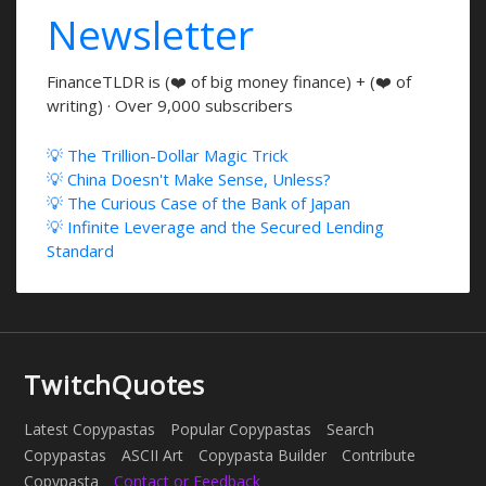
Newsletter
FinanceTLDR is (❤️ of big money finance) + (❤️ of
writing) · Over 9,000 subscribers
💡 The Trillion-Dollar Magic Trick
💡 China Doesn't Make Sense, Unless?
💡 The Curious Case of the Bank of Japan
💡 Infinite Leverage and the Secured Lending
Standard
TwitchQuotes
Latest Copypastas
Popular Copypastas
Search
Copypastas
ASCII Art
Copypasta Builder
Contribute
Copypasta
Contact or Feedback