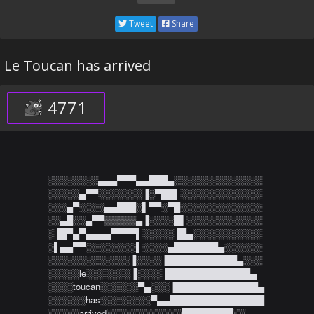
Tweet
Share
Le Toucan has arrived
4771
░░░░░░░░▄▄▄▀▀▀▄▄███▄░░░░░░░░░░░░░░

░░░░░▄▀▀░░░░░░░▐░▀██▌░░░░░░░░░░░░░

░░░▄▀░░░░▄▄███░▌▀▀░▀█░░░░░░░░░░░░░

░░▄█░░▄▀▀▒▒▒▒▒▄▐░░░░█▌░░░░░░░░░░░░

░▐█▀▄▀▄▄▄▄▀▀▀▀▌░░░░░▐█▄░░░░░░░░░░░

░▌▄▄▀▀░░░░░░░░▌░░░░▄███████▄░░░░░░

░░░░░░░░░░░░░▐░░░░▐███████████▄░░░

░░░░░le░░░░░░░▐░░░░▐█████████████▄

░░░░toucan░░░░░░▀▄░░░▐█████████████▄ 

░░░░░░has░░░░░░░░▀▄▄███████████████ 

░░░░░arrived░░░░░░░░░░░░█▀██████░░