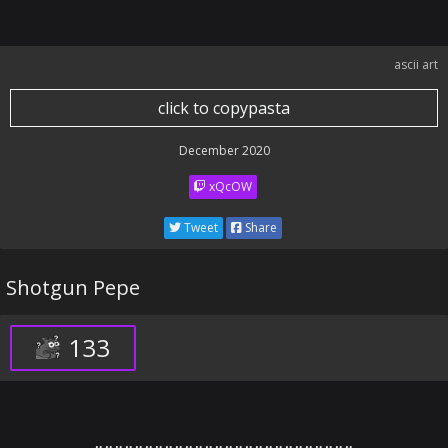
ascii art
click to copypasta
December 2020
xQcOW
Tweet
Share
Shotgun Pepe
133