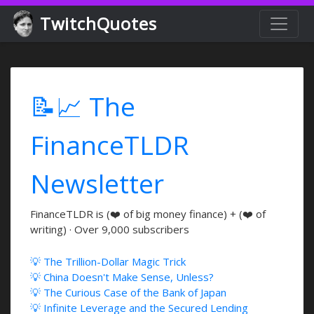
TwitchQuotes
📝📈 The
FinanceTLDR
Newsletter
FinanceTLDR is (❤️ of big money finance) + (❤️ of
writing) · Over 9,000 subscribers
💡 The Trillion-Dollar Magic Trick
💡 China Doesn't Make Sense, Unless?
💡 The Curious Case of the Bank of Japan
💡 Infinite Leverage and the Secured Lending