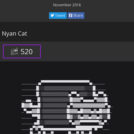
November 2018
Tweet
Share
Nyan Cat
520
________▄▀▀▀▀▀▀▀▀▀▀▀▀▀▀▀▀▀▀▄______

_______█░░▒▒▒▒▒▒▒▒▒▒▒▒▒▒▒░░░█_____

_______█░▒▒▒▒▒▒▒▒▒▒▄▀▀▄▒▒▒░░█▄▀▀▄_

__▄▄___█░▒▒▒▒▒▒▒▒▒▒█▓▓▓▀▄▄▄▄▀▓▓▓█_

█▓▓█▄▄█░▒▒▒▒▒▒▒▒▒▄▀▓▓▓▓▓▓▓▓▓▓▓▓▀▄_

_▀▄▄▓▓█░▒▒▒▒▒▒▒▒▒█▓▓▓▄█▓▓▓▄▓▄█▓▓█_

_____▀▀█░▒▒▒▒▒▒▒▒▒█▓▒▒▓▄▓▓▄▓▓▄▓▒▒█

______▄█░░▒▒▒▒▒▒▒▒▒▀▄▓▓▀▀▀▀▀▀▀▓▄▀_

____▄▀▓▀█▄▄▄▄▄▄▄▄▄▄▄▄██████▀█▀▀___

____█▄▄▀_█▄▄▀_______█▄▄▀_▀▄▄█_____