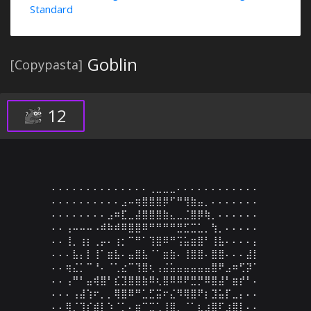
Standard
Goblin
[Copypasta]
12
⠄⠄⠄⠄⠄⠄⠄⠄⠄⠄⠄⠄⠄⠄⢀⣀⣀⣀⠄⠄⠄⠄⠄⠄⠄⠄⠄⠄⠄⠄

⠄⠄⠄⠄⠄⠄⠄⠄⠄⠄⣠⠤⢶⣿⣿⣿⡿⠋⠛⢻⣷⣤⡀⠄⠄⠄⠄⠄⠄⠄

⠄⠄⠄⠄⠄⠄⠄⠄⣠⠶⣏⣀⣼⣿⣿⣿⣷⣄⣀⣈⣿⡿⢷⡀⠄⠄⠄⠄⠄⠄

⠄⠄⢠⠤⠤⠤⠠⠾⠷⠾⠿⣿⣿⠿⠛⠛⠛⠛⣛⣋⣉⣁⡀⢳⡀⠄⠄⠄⠄⠄

⠄⠄⢸⡀⢰⡆⢀⡤⠄⢰⡂⠉⠛⠁⢹⣿⠿⠛⢩⣥⣶⣿⠃⢸⣧⠄⠄⠄⠄⡄

⠄⠄⠄⣧⡄⡇⢸⠁⣶⣧⠄⣤⣿⣧⠈⠁⣶⣷⠄⢸⣿⣿⠄⣿⣿⠄⠄⠄⣼⡇

⠄⠄⢶⣌⡁⠉⠘⠄⠈⢁⣔⠉⢹⣿⢆⢠⣬⣥⣤⣤⣤⣤⣤⣿⠟⣠⠶⢋⡽⠁

⠄⠄⢠⠛⠃⣤⢾⣿⠃⣎⣹⣿⣿⣷⠿⢆⣿⠿⠿⠟⣛⡛⠿⣿⣼⠃⣶⡞⠃⠄

⠄⠄⠄⢠⣼⢱⠖⡀⡀⢿⣿⠿⠛⣁⣋⣭⠖⣌⠻⢿⣿⠟⡆⣹⣥⡏⣀⡄⠄⠄

⠄⠄⢿⡈⢹⡎⣾⡇⠱⠈⡁⠄⣶⠉⣉⢁⢸⣿⡀⠈⠁⣆⣰⣿⠏⣰⣿⡇⠄⠄
