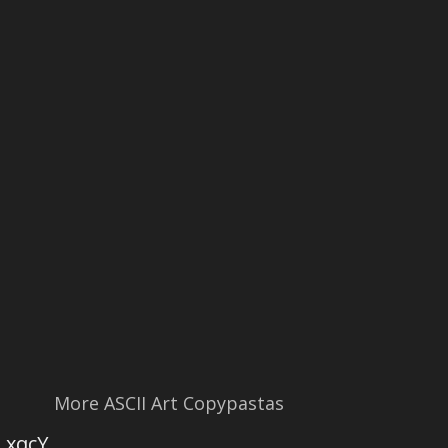
More ASCII Art Copypastas
xqcY