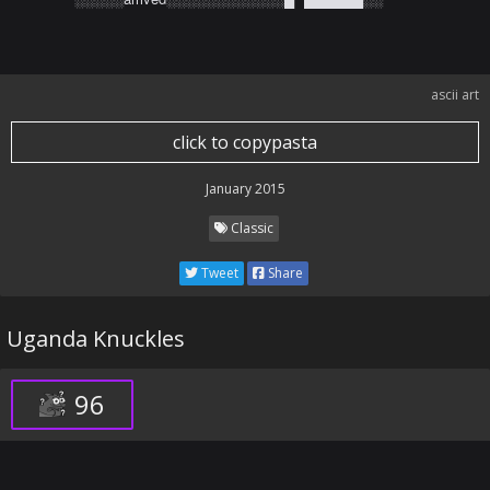
ascii art
click to copypasta
January 2015
Classic
Tweet
Share
Uganda Knuckles
96