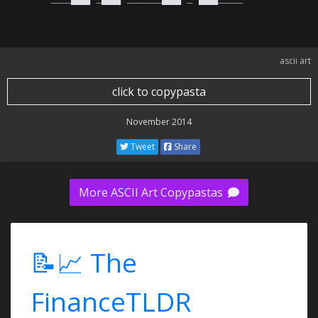
ascii art
click to copypasta
November 2014
Tweet
Share
More ASCII Art Copypastas
📝📈 The
FinanceTLDR