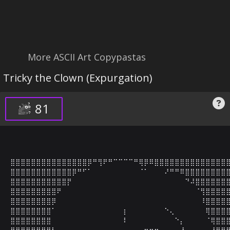
More ASCII Art Copypastas
Tricky the Clown (Expurgation)
81
⣿⣿⣿⣿⣿⣿⣿⣿⣿⣿⣿⣿⣿⣿⣿⡿⠛⢻⠟⠛⠉⠉⠉⠉⠛⢿⡿⠿⣿⣿⣿⣿⣿⣿⣿⣿⣿⣿⣿⣿⣿⣿⣿
⣿⣿⣿⣿⣿⣿⣿⣿⣿⣿⣿⣿⡿⠛⠋⠁⠀⠀⠀⠀⠀⠀⠀⠀⠀⠈⠁⠀⠀⠀⠜⠛⠛⠿⣿⣿⣿⣿⣿⣿⣿⣿⣿
⣿⣿⣿⣿⣿⣿⣿⣿⣿⣿⣿⡟⠀⠀⠀⠀⠀⠀⠀⠀⠀⠀⠀⠀⠀⠀⠀⠀⠀⠀⠀⠀⠀⠀⠙⠼⣿⣿⣿⣿⣿⣿⣿
⣿⣿⣿⣿⣿⣿⣿⣿⣿⠟⠀⠀⠀⠀⠀⠀⠀⠀⠀⠀⠀⠀⠀⠀⠀⠀⠀⠀⠀⠀⠀⠀⠀⠀⠀⠀⠈⢻⣿⣿⣿⣿⣿
⣿⣿⣿⣿⣿⣿⣿⣿⡿⠀⠀⠀⠀⠀⠀⠀⠀⠀⠀⠀⠀⠀⠀⠀⠀⠀⠀⠀⠀⠀⠀⠀⠀⠀⠀⠀⠀⠸⣿⣿⣿⣿⣿
⣿⣿⣿⣿⣿⣿⣿⣿⠁⠀⠀⠀⠀⠀⠀⠀⠀⠀⠀⠀⠀⠀⡆⠀⠀⠀⠀⠀⠀⠀⠑⢄⠀⠀⠀⠀⠀⠀⢿⣿⣿⣿⣿
⣿⣿⣿⣿⣿⣿⣿⣿⠀⠀⠀⠀⠀⠀⠀⠀⠀⠀⠀⠀⠀⠀⠇⠀⠀⠀⠀⠀⠀⠀⠀⠀⠑⡄⠀⠀⠀⠀⠈⢿⣿⣿⣿
⣿⣿⣿⣿⣿⣿⣿⣿⣧⠀⠀⠀⠀⠀⠀⠀⠀⠀⠀⠀⠀⠀⠀⠀⢀⠠⠒⠒⠒⠄⠀⠀⠀⢸⠀⠀⠀⠀⠀⣸⣿⣿⣿