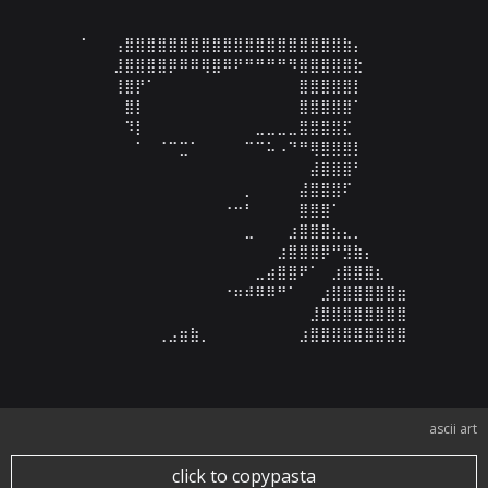
⠁⠀⠀⢠⣿⣿⣿⣿⣿⣿⣿⣿⣿⣿⣿⣿⣿⣿⣿⣿⣿⣿⣿⣿⣷⡄⠀⠀⠀⠀

⠀⠀⠀⣸⣿⣿⣿⣿⡿⠿⠿⢿⣿⠿⠟⠛⠛⠛⠛⠻⣿⣿⣿⣿⣿⣗⠀⠀⠀⠀

⠀⠀⠀⢸⣿⡟⠁⠀⠀⠀⠀⠀⠀⠀⠀⠀⠀⠀⠀⠀⣿⣿⣿⣿⣿⡇⠀⠀⠀⠀

⠀⠀⠀⠀⣿⡇⠀⠀⠀⠀⠀⠀⠀⠀⠀⠀⠀⠀⠀⠀⣿⣿⣿⣿⣿⠁⠀⠀⠀⠀

⠀⠀⠀⠀⠹⡇⠀⠀⠀⠀⠀⠀⠀⠀⠀⠀⣀⣀⣀⣀⣿⣿⣿⣿⣏⠀⠀⠀⠀⠀

⠀⠀⠀⠀⠀⠁⠀⠈⠉⣉⠁⠀⠀⠀⠀⠉⠉⠥⠠⠙⠛⢿⣿⣿⣿⡇⠀⠀⠀⠀

⠀⠀⠀⠀⠀⠀⠀⠀⠀⠀⠀⠀⠀⠀⠀⠀⠀⠀⠀⠀⠀⣼⣿⣿⣿⠃⠀⠀⠀⠀

⠀⠀⠀⠀⠀⠀⠀⠀⠀⠀⠀⠀⠀⠀⠀⡀⠀⠀⠀⠀⣼⣿⣿⣿⠏⠀⠀⠀⠀⠀

⠀⠀⠀⠀⠀⠀⠀⠀⠀⠀⠀⠀⠀⠐⠒⠃⠀⠀⠀⠀⣿⣿⣿⠁⠀⠀⠀⠀⠀⠀

⠀⠀⠀⠀⠀⠀⠀⠀⠀⠀⠀⠀⠀⠀⠀⣀⠀⠀⠀⣰⣿⣿⣿⣦⣄⡀⠀⠀⠀⠀

⠀⠀⠀⠀⠀⠀⠀⠀⠀⠀⠀⠀⠀⠀⠀⠀⠀⠀⣰⣿⣿⣿⡿⠛⣻⣷⡄⠀⠀⠀

⠀⠀⠀⠀⠀⠀⠀⠀⠀⠀⠀⠀⠀⠀⠀⠀⣀⣴⣿⣿⠟⠁⠀⣰⣿⣿⣿⣆⠀⠀

⠀⠀⠀⠀⠀⠀⠀⠀⠀⠀⠀⠀⠀⠐⠶⠾⠿⠿⠛⠁⠀⠀⣰⣿⣿⣿⣿⣿⣿⣶

⠀⠀⠀⠀⠀⠀⠀⠀⠀⠀⠀⠀⠀⠀⠀⠀⠀⠀⠀⠀⠀⣸⣿⣿⣿⣿⣿⣿⣿⣿

⠀⠀⠀⠀⠀⠀⠀⢀⣠⣶⣷⡀⠀⠀⠀⠀⠀⠀⠀⠀⣰⣿⣿⣿⣿⣿⣿⣿⣿⣿
ascii art
click to copypasta