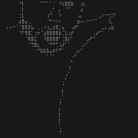
⠀⠀⠀⠀⠘⡇⠀⠀⠀⠀⠀⠉⠉⠁⠁⠈⠀⠸⢖⣿⣿⣷⠀⠀⢰⡆⠀⠀⠀⠀⠀⠀⠀⠀⠀⠀⠀⠀⠀⠀⠀⠀⠀
⠀⠀⠀⠀⠀⡇⠀⠀⠀⠀⠀⠀⠀⠀⢀⠃⠀⡄⠀⠈⠉⠀⠀⠀⢴⠀⠀⠀⠀⠀⠀⠀⠀⠀⠀⠀⠀⠀⠀⠀⠀⠀⠀
⠀⠀⠀⠀⢈⣇⠀⠀⠀⠀⠀⠀⠀⢰⠉⠀⠀⠱⠀⠀⠀⠀⠀⢠⡄⠀⠀⠀⠀⠀⣀⠔⠒⢒⡩⠃⠀⠀⠀⠀⠀⠀⠀
⠀⠀⠀⠀⣴⣿⣤⢀⠀⠀⠀⠀⠀⠈⠓⠒⠢⠔⠀⠀⠀⠀⠀⣶⠤⠄⠒⠒⠉⠁⠀⠀⠀⢸⡀⠀⠀⠀⠀⠀⠀⠀⠀
⡄⠤⠒⠈⠈⣿⣿⣽⣦⠀⢀⢀⠰⢰⣀⣲⣿⡐⣤⠀⠀⢠⡾⠃⠀⠀⠀⠀⠀⠀⠀⣀⡄⣠⣵⠀⠀⠀⠀⠀⠀⠀⠀
⠀⠀⠀⠀⠘⠏⢿⣿⡁⢐⠶⠈⣰⣿⣿⣿⣿⣷⢈⣣⢰⡞⠀⠀⠀⠀⠀⠀⢀⡴⠋⠁⠀⠀⠀⠀⠀⠀⠀⠀⠀⠀⠀
⠀⠀⠀⠀⠀⠀⠈⢿⣿⣍⠀⠀⠸⣿⣿⣿⣿⠃⢈⣿⡎⠁⠀⠀⠀⠀⣠⠞⠉⠀⠀⠀⠀⠀⠀⠀⠀⠀⠀⠀⠀⠀⠀
⠀⠀⠀⠀⠀⠀⠀⠈⢙⣿⣆⠀⠀⠈⠛⠛⢋⢰⡼⠁⠁⠀⠀⠀⢀⠔⠁⠀⠀⠀⠀⠀⠀⠀⠀⠀⠀⠀⠀⠀⠀⠀⠀
⠀⠀⠀⠀⠀⠀⠀⠀⠀⠀⠚⣷⣧⣷⣤⡶⠎⠛⠁⠀⠀⠀⢀⡤⠊⠀⠀⠀⠀⠀⠀⠀⠀⠀⠀⠀⠀⠀⠀⠀⠀⠀⠀
⠀⠀⠀⠀⠀⠀⠀⠀⠀⠀⠀⠀⠀⠁⠈⠁⠀⠀⠀⠀⠀⠠⠊⠀⠀⠀⠀⠀⠀⠀⠀⠀⠀⠀⠀⠀⠀⠀⠀⠀⠀⠀⠀
⠀⠀⠀⠀⠀⠀⠀⠀⠀⠀⠀⠀⠀⠀⠀⠀⠀⠀⠀⠀⠀⠃⠀⠀⠀⠀⠀⠀⠀⠀⠀⠀⠀⠀⠀⠀⠀⠀⠀⠀⠀⠀⠀
⠀⠀⠀⠀⠀⠀⠀⠀⠀⠀⠀⠀⠀⠀⠀⠀⠀⠀⠀⠀⠸⠀⠀⠀⠀⠀⠀⠀⠀⠀⠀⠀⠀⠀⠀⠀⠀⠀⠀⠀⠀⠀⠀
⠀⠀⠀⠀⠀⠀⠀⠀⠀⠀⠀⠀⠀⠀⠀⠀⠀⠀⠀⢠⠁⠀⠀⠀⠀⠀⠀⠀⠀⠀⠀⠀⠀⠀⠀⠀⠀⠀⠀⠀⠀⠀⠀
⠀⠀⠀⠀⠀⠀⠀⠀⠀⠀⠀⠀⠀⠀⠀⠀⠀⠀⢀⠃⠀⠀⠀⠀⠀⠀⠀⠀⠀⠀⠀⠀⠀⠀⠀⠀⠀⠀⠀⠀⠀⠀⠀
⠀⠀⠀⠀⠀⠀⠀⠀⠀⠀⠀⠀⠀⠀⠀⠀⠀⠀⠘⠀⠀⠀⠀⠀⠀⠀⠀⠀⠀⠀⠀⠀⠀⠀⠀⠀⠀⠀⠀⠀⠀⠀⠀
⠀⠀⠀⠀⠀⠀⠀⠀⠀⠀⠀⠀⠀⠀⠀⠀⠀⠀⡇⠀⠀⠀⠀⠀⠀⠀⠀⠀⠀⠀⠀⠀⠀⠀⠀⠀⠀⠀⠀⠀⠀⠀⠀
⠀⠀⠀⠀⠀⠀⠀⠀⠀⠀⠀⠀⠀⠀⠀⠀⠀⢀⠁⠀⠀⠀⠀⠀⠀⠀⠀⠀⠀⠀⠀⠀⠀⠀⠀⠀⠀⠀⠀⠀⠀⠀⠀
⠀⠀⠀⠀⠀⠀⠀⠀⠀⠀⠀⠀⠀⠀⠀⠀⠀⠸⠀⠀⠀⠀⠀⠀⠀⠀⠀⠀⠀⠀⠀⠀⠀⠀⠀⠀⠀⠀⠀⠀⠀⠀⠀
⠀⠀⠀⠀⠀⠀⠀⠀⠀⠀⠀⠀⠀⠀⠀⠀⠀⡆⠀⠀⠀⠀⠀⠀⠀⠀⠀⠀⠀⠀⠀⠀⠀⠀⠀⠀⠀⠀⠀⠀⠀⠀⠀
⠀⠀⠀⠀⠀⠀⠀⠀⠀⠀⠀⠀⠀⠀⠀⠀⠀⡇⠀⠀⠀⠀⠀⠀⠀⠀⠀⠀⠀⠀⠀⠀⠀⠀⠀⠀⠀⠀⠀⠀⠀⠀⠀
⠀⠀⠀⠀⠀⠀⠀⠀⠀⠀⠀⠀⠀⠀⠀⠀⠀⡇⠀⠀⠀⠀⠀⠀⠀⠀⠀⠀⠀⠀⠀⠀⠀⠀⠀⠀⠀⠀⠀⠀⠀⠀⠀
⠀⠀⠀⠀⠀⠀⠀⠀⠀⠀⠀⠀⠀⠀⠀⠀⠀⢁⠀⠀⠀⠀⠀⠀⠀⠀⠀⠀⠀⠀⠀⠀⠀⠀⠀⠀⠀⠀⠀⠀⠀⠀⠀
⠀⠀⠀⠀⠀⠀⠀⠀⠀⠀⠀⠀⠀⠀⠀⠀⠀⠘⠀⠀⠀⠀⠀⠀⠀⠀⠀⠀