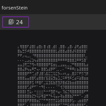
forsenStein
24
⡄⢿⣿⣿⠏⣼⣿⡇⣴⣿⡆⣿⢰⣿⢀⣾⡇⢀⣿⣿⠄⣠⣿⠄⣼⢟⣴⣿⣿⡇

⣿⣦⣛⡫⠾⣿⣿⣿⣿⣿⣾⣿⣿⣿⣿⣿⣇⣼⣿⣿⣴⣿⣿⣼⢯⣿⣿⣿⣿⠁

⠟⠟⡠⢤⣀⡀⠘⠿⣿⣿⣿⣿⣿⣿⣿⣿⣿⣿⣿⣿⣿⣿⣿⣿⣿⣿⣿⣿⢇⡀

⠄⠄⠄⣀⣠⣌⣱⢦⣼⣿⣿⣿⣿⣿⣿⣿⣿⠿⠿⠿⠿⣿⣿⣿⣹⠿⠿⣫⣿⠁

⣤⣤⣸⢟⣉⡙⢻⠦⢿⣿⣿⣿⣿⠟⣯⣶⣆⣀⣠⣤⣄⣀⣈⠛⢿⣿⣿⣿⣧⣴

⣿⣿⣬⡿⢦⣤⠿⡛⢤⠄⣿⣿⣣⣼⡿⠟⢁⡀⡀⠄⠉⠛⠿⠿⡆⣦⣽⣿⣿⣿

⣿⣿⣿⣿⠟⠛⢉⣰⡟⣸⣿⢡⣯⣍⣉⢭⣍⡳⠤⠴⢆⣤⢀⣿⡭⠍⠟⡫⢙⡿

⣿⣿⣿⣥⣤⣾⣿⢏⣴⣿⣿⡎⣯⣽⣭⣻⣦⣩⣈⠭⠿⢻⠯⣊⣴⠭⣵⣿⣶⣶

⣿⣿⣿⣿⣿⡿⣫⠸⠿⣿⠏⣈⣭⣹⣯⣷⣟⣻⡽⣿⣾⣽⣷⣶⣾⣿⣿⣿⣿⣿

⣿⣿⣿⣿⢋⣼⠟⠋⠁⠒⠻⡇⠄⠄⠄⠄⠈⠉⢺⡹⣿⣿⣿⣿⣿⣿⣿⣿⣿⣿

⣿⣿⣿⡇⣛⣥⠄⠒⣒⣒⣒⠓⠒⠚⣻⣟⠲⣤⠄⢹⣮⣙⢿⣿⣿⣿⣿⣿⠟⠛

⣿⣿⣿⣿⣿⣷⣝⡳⢭⡭⢿⣽⠛⠙⠧⢭⣤⡤⢽⣦⣿⣿⣷⡝⠛⠛⠉⠄⣰⣿

⣿⣿⣿⣿⠟⡿⣿⣿⣶⡍⠉⠋⠛⣛⣛⣛⣭⣵⣿⣿⣿⣿⡿⣣⠄⢠⣶⣾⣿⡟

⣿⣿⡟⠁⠄⠸⣿⣿⣿⣿⣾⣶⣾⣿⣿⣿⣿⣟⠉⠙⣛⣯⣾⣿⣶⣿⣿⡿⠋⠄
