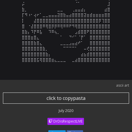
⡬⠀⠀⠀⠀⠀⠀⠀⠀⠀⠀⠀⠀⠀⠀⠀⠀⠀⠈⠁⠀⠀⠀⠀⠀⠀⠀⠀⠀⣸

⣷⡀⠀⠀⠀⠀⠀⠀⠀⠀⠀⠀⣀⣀⠀⠀⠀⢀⣤⣤⣴⡄⠀⠀⠀⠀⠀⠀⣴⣿

⡏⠻⠰⠂⢴⠖⠁⣀⣀⣤⣤⣤⣽⣿⣷⣤⣴⣿⣿⣿⣿⣽⣶⣾⣶⣶⣶⣶⣿⣿

⡇⠀⠀⠀⣼⣿⣿⣿⣿⣿⣿⣿⣿⣿⣿⣿⣿⣿⣿⣿⣿⣿⣿⣿⣿⣿⡿⢹⣿⣿

⣿⠀⠐⣼⣿⣿⣿⠿⢿⣿⡿⡿⠿⢿⠿⠿⠟⠻⢿⣿⣿⣿⣿⣿⣿⣿⣿⣿⣿⣿

⣿⣷⡄⠹⡟⠿⣧⠀⠀⠹⠿⢦⡀⠀⠀⠀⠀⠀⣠⣾⣿⣿⠟⣿⣿⣿⣿⣿⣿⣿

⣿⣿⣿⣶⣿⣄⠀⠀⠀⠀⠀⠀⠀⠁⠀⠀⠙⠊⠁⠈⡟⠁⠀⣿⣿⣿⣿⣿⣿⣿

⣿⣿⣿⣿⣷⣿⣄⠀⠀⠀⠀⠀⠀⣀⣀⣀⣠⣤⣴⠞⠁⠀⠀⣿⣿⣿⣿⣿⣿⣿

⣿⣿⣿⣿⣿⣿⣿⣷⡀⠀⠀⠀⠀⠀⠉⠉⠉⠉⠁⠀⠀⠤⢞⣿⣿⣿⣿⣿⣿⣿

⣿⣿⣿⣿⣿⣿⣿⣿⣷⡄⠀⠀⠀⠀⠀⠀⠀⠀⠀⠀⣴⣦⣾⣿⣿⣿⣿⣿⣿⣿

⣿⣿⣿⣿⣿⣯⢿⣿⣿⣿⣶⣄⣀⣀⣀⠀⠀⣀⣴⣿⣿⣿⣿⣿⣿⣿⣿⣿⣿⣿
ascii art
click to copypasta
July 2020
DrDisRespectLIVE