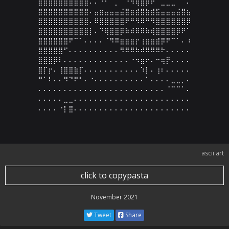
⣿⣿⣿⣿⣿⣿⣿⣿⣿⣿⠄⠄⠘⠋⠉⡉⠉⠙⠻⢿⣿⡿⠟⠉⣉⣉⣉⠉⠉⠄

⣿⣿⣿⣿⣿⣿⣿⣿⣿⣿⠄⣤⣶⣤⣤⣤⣬⣿⣶⣾⣿⣷⣾⣯⣤⣤⣤⣬⣿⣦

⣿⣿⣿⣿⣿⣿⣿⣿⣿⣿⠄⠿⣿⣿⣿⣿⣿⠟⠛⠻⠿⠛⠻⣿⣿⣿⣿⣿⣿⡿

⣿⣿⣿⣿⣿⣿⣿⣿⣿⣿⡇⠄⠙⢿⣿⣿⡿⠷⠾⠿⠿⠷⢾⣿⣿⣿⣿⡿⠟⠁

⣿⣿⣿⣿⣿⣿⠟⠉⠁⠄⠄⠄⠄⠈⠻⠿⣶⣶⣶⡖⢰⣶⣶⣾⡿⠟⠉⠁⠄⠰

⣿⣿⣿⣿⣿⠋⠄⠄⠄⠄⠄⠄⠄⠄⠄⠄⠻⠿⠿⠷⠾⠿⠿⠿⠗⠄⠄⠄⠄⠄

⣿⣿⣿⡿⠇⠄⠄⠄⠄⠄⠄⠄⠄⠄⠄⠄⠄⠄⠐⠲⣶⠖⠄⠒⢶⡟⠄⠄⠄⠄

⣿⡏⡖⠄⢸⣿⣿⣷⡏⠄⠄⠄⠄⠄⠄⠄⠄⠄⠄⠄⠱⡇⠄⢰⠆⠄⠄⠄⠄⠄

⠛⠁⠇⠄⠄⠻⠙⠟⠃⠄⠐⠄⠄⠄⠄⠄⠄⠄⠄⠄⠄⠁⠄⠄⠄⠄⣀⣀⡀⠄

⠄⠄⠄⠄⠄⠄⠄⠄⠄⠄⠄⠄⠄⠄⠄⠄⠄⠄⠄⠄⠄⠄⠄⠄⠄⠈⠉⠉⠁⠄

⠄⠄⠄⠄⠄⣀⣀⠄⠄⠄⠄⠄⠄⠄⠄⠄⠄⠄⠄⠄⠄⠄⠄⠄⠄⠄⠄⠄⠄⠄

⠄⠄⠄⠄⠐⡇⣿⠄⠄⠄⠄⠄⠄⠄⠄⠄⠄⠄⠄⠄⠄⠄⠄⠄⠄⠄⠄⠄⠄⠄
ascii art
click to copypasta
November 2021
Tweet
Share