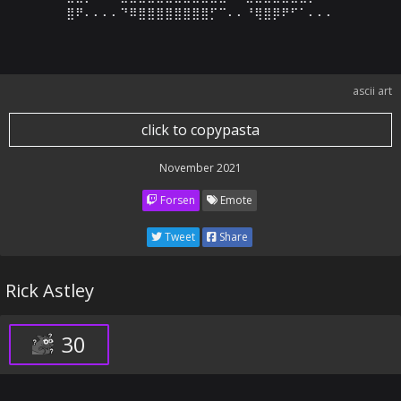
⣿⠟⠄⠄⠄⠄⠙⠿⣿⣿⣿⣿⣿⣿⣿⣿⡋⠉⠄⠄⠘⢿⣿⡿⠟⠋⠁⠄⠄⠄
ascii art
click to copypasta
November 2021
Forsen
Emote
Tweet
Share
Rick Astley
30