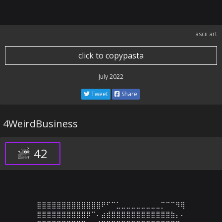
ascii art
click to copypasta
July 2022
Tweet
Share
4WeirdBusiness
42
⣿⣿⣿⣿⣿⣿⣿⣿⣿⣿⣿⣿⣿⠟⠋⠉⣁⣀⣀⣀⣀⣀⣀⣀⣀⡉⠉⠉⠻⢿

⣿⣿⣿⣿⣿⣿⣿⣿⣿⣿⡿⠉⠄⣴⣾⣿⣿⣿⣿⣿⣿⣿⣿⣿⣿⣿⣿⣷⡄⠄
