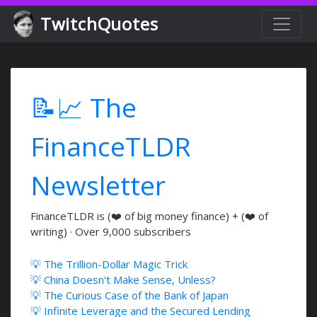
TwitchQuotes
📝📈 The
FinanceTLDR
Newsletter
FinanceTLDR is (❤️ of big money finance) + (❤️ of
writing) · Over 9,000 subscribers
💡 The Trillion-Dollar Magic Trick
💡 China Doesn't Make Sense, Unless?
💡 The Curious Case of the Bank of Japan
💡 Infinite Leverage and the Secured Lending