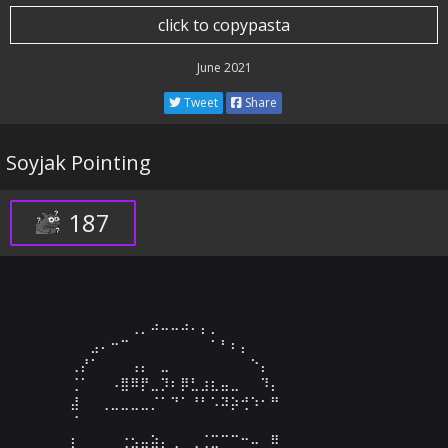
click to copypasta
June 2021
Tweet
Share
Soyjak Pointing
187
⠀⠀⠀⠀⠀⠀⠀⠀⠀⠀⠀⢀⡀⠴⠤⠤⠴⠄⡄⡀⠀⠀⠀⠀⠀⠀⠀⠀⠀⠀⠀⠀⠀⠀⠀⠀⠀⠀⠀⠀⠀⠀⠀
⠀⠀⠀⠀⠀⠀⠀⣠⠄⠒⠉⠀⠀⠀⠀⠀⠀⠀⠀⠁⠃⠆⡄⠀⠀⠀⠀⠀⠀⠀⠀⠀⠀⠀⠀⠀⠀⠀⠀⠀⠀⠀⠀
⠀⠀⠀⠀⠀⢀⡜⠁⠀⠀⠀⢠⡄⠀⣀⠀⠀⠀⠀⠀⠀⠀⠀⠑⡄⠀⠀⠀⠀⠀⠀⠀⠀⠀⠀⠀⠀⠀⠀⠀⠀⠀⠀
⠀⠀⠀⠀⠀⢈⠁⠀⠀⠠⣿⠿⡟⣀⡹⠆⡿⣃⣰⣆⣤⣀⠀⠀⠹⡄⠀⠀⠀⠀⠀⠀⠀⠀⠀⠀⠀⠀⠀⠀⠀⠀⠀
⠀⠀⠀⠀⠀⣼⠀⠀⢀⣀⣀⣀⣀⡈⠁⠙⠁⠘⠃⠡⠽⡵⢚⠱⠂⠛⠀⠀⠀⠀⠀⠀⠀⠀⠀⠀⠀⠀⠀⠀⠀⠀⠀
⠀⠀⠀⠀⠀⠈⠀⠀⠀⠀⠀⠀⠀⠀⠀⠀⠀⠀⠀⠀⠀⠀⠀⠀⠀⠀⠀⠀⠀⠀⠀⠀⠀⠀⠀⠀⠀⠀⠀⠀⠀⠀⠀
⠀⠀⠀⠀⠀⡆⠀⠀⠀⠀⢐⣢⣤⣵⡄⢀⠀⢀⢈⣉⠉⠉⠒⠤⠀⠿⠀⠀⠀⠀⠀⠀⠀⠀⠀⠀⠀⠀⠀⠀⠀⠀⠀