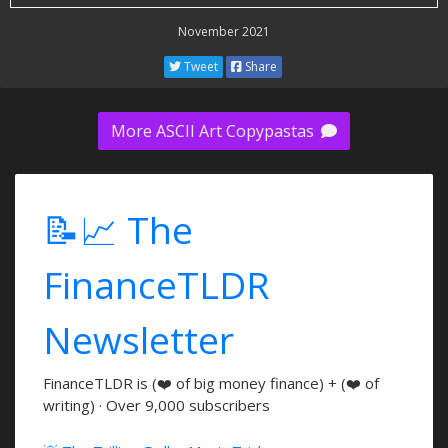
November 2021
Tweet
Share
More ASCII Art Copypastas
📝📈 The
FinanceTLDR
Newsletter
FinanceTLDR is (❤️ of big money finance) + (❤️ of
writing) · Over 9,000 subscribers