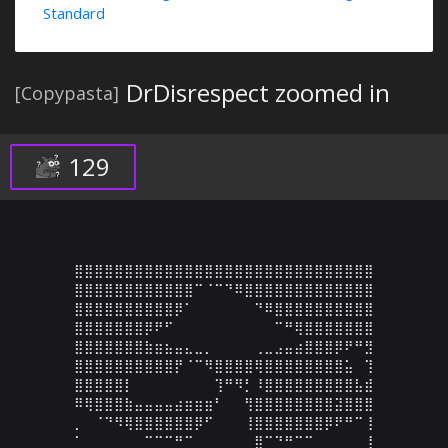
Standard
DrDisrespect zoomed in
[Copypasta]
129
⣿⣿⣿⣿⣿⣿⣿⣿⣿⣿⣿⣿⣿⣿⣿⣿⣿⣿⣿⣿⣿⣿⣿⣿⣿⣿⣿⣿⣿⣿

⣿⣿⣿⣿⣿⣿⣿⣿⣿⣿⣿⣿⠉⠈⠉⠙⠿⣿⣿⣿⣿⣿⣿⣿⣿⣿⣿⣿⣿⣿

⣿⣿⣿⣿⣿⣿⣿⣿⣿⣿⡿⠁⠀⠀⠀⠀⠀⠀⠙⠿⣿⣿⣿⣿⣿⣿⣿⣿⣿⣿

⣿⣿⣿⣿⣿⣿⣿⡿⠟⠋⠀⠀⠀⠀⠀⠀⠀⠀⠀⠀⠉⠛⢿⣿⣿⣿⣿⣿⣿⣿

⣿⣿⣿⣿⣿⣿⣿⣷⣶⣦⣤⣄⣀⡀⠀⠀⠀⠀⢀⣀⣠⣤⣴⣿⣿⣿⡿⠟⠛⣻

⣿⣿⣿⣿⣿⣿⣿⣿⣿⣿⡟⠈⠉⠻⣿⣿⣿⣿⢿⣿⣿⣿⣿⣿⣿⣿⣿⣥⠀⢹

⣿⣿⣿⣿⣿⡇⠀⠀⠀⠀⠀⠀⠀⠀⢹⠛⠻⡃⠸⣿⣿⣿⣿⣿⣿⣿⣿⣿⣧⣾

⠿⢿⣿⣿⣿⣷⣤⣤⣤⣤⣴⣶⣶⣶⠃⠀⠀⢻⣿⣿⣿⣿⣿⣿⣿⣿⣽⣿⣿⣿

⡀⠀⠈⠙⠻⢿⣿⣿⣿⣿⣿⣿⡿⠋⠀⠀⠀⢸⣿⣿⣿⣿⣿⣿⣿⡿⠟⠛⠉⢸

⠁⠀⠀⠀⠀⠀⠀⠉⠉⠉⠛⠉⠀⠀⠀⠀⠀⠀⣿⠉⠙⠛⠉⠉⠀⠀⠀⠀⠀⢸
