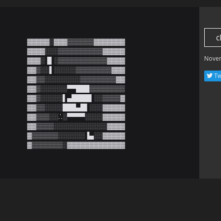
c
▓▓▓▓▓░▓▓▓▒▒▒▒▒▒▓▓▓▓▓▓▓

▓▓▓▓░░░▒▒▒▒▒▒▒▒▒▒▓▓▓▓▓

Nove
▓▓▓░▐▌░▒▒▒▒▒▒▒▒▒▒▒▓▓▓▓

▓▓▒░░▌░░░░░▒▒▒▒▒▒▒▒▓▓▓

Tw
▓▓▒▒░░░░░░░░▒▒▒▒▒▒▒▒▓▓

▓▓▒░░░░░░▀▀███▒▒▒▒▒▒▒▒

▓▓▒░░░░░▌▄████▌░░▒▒▒▒▓

▓▓▒▒░░░░███▄█▌░░░▓▓▓▓▓

▓▓▒▒▒░░.’.░▀▀▀▀░░░░▓▓▓▓▓

▓▓▒▒▒▒░░░░░░░░░░░░▓▓▓▓

▓▒▒▒▒▒▒░░░░░░▐▄░░▓▓▓▓▓

▓▒▒▒▒▒▒▒░▓▓▓▓▓▓▓▓▓▓▓▓▓