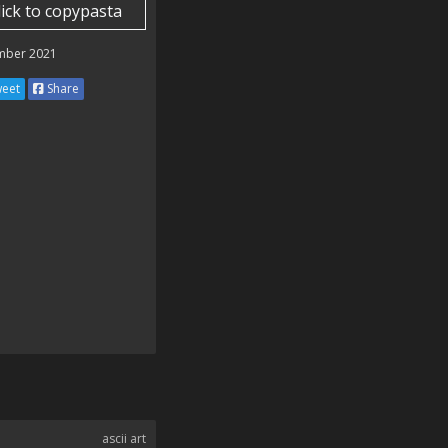
lick to copypasta
mber 2021
eet
Share
ascii art