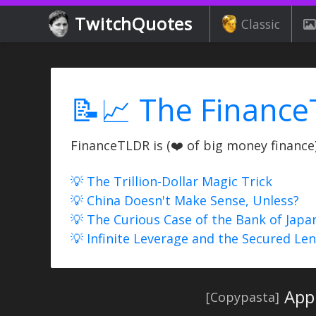
TwitchQuotes
Classic
📝📈 The Finance
FinanceTLDR is (❤️ of big money finance) 
💡 The Trillion-Dollar Magic Trick
💡 China Doesn't Make Sense, Unless?
💡 The Curious Case of the Bank of Japa
💡 Infinite Leverage and the Secured Le
App
[Copypasta]