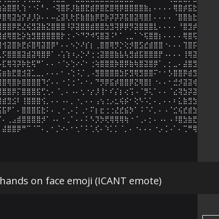
⣲⣵⣿⣿⢇⢱⠐⠐⠅⠃⠄⠐⢽⣿⡯⡸⣷⣿⣟⣾⡿⣿⣟⣿⢿⡿⣿⣿⣿⣿⣷⡄⠄⠄⠄⠄⢿⣿⡾⣯⣗⡯⣿

⡿⣿⢿⣽⣳⡝⡼⡸⡵⠄⠄⠤⣔⣽⢇⢗⡯⣷⣿⣷⡿⣟⡷⡽⡽⡽⣯⣿⣽⢿⣿⡇⠄⠄⠄⠄⠈⣿⣿⣷⣗⡯⣿

⣽⣿⣿⡿⣟⣜⢮⣻⣽⣷⣝⣿⣿⣿⠸⡽⣽⣿⣿⣾⣿⣿⣳⣻⢽⡿⡿⡻⣽⣿⣿⣿⣇⠄⠄⠄⠄⠘⣿⣻⡾⣽⣻

⣿⣾⢿⣿⣗⡵⣳⣻⣿⣿⣿⣿⣿⡗⢐⠠⠑⠙⠝⠺⢫⣿⣽⠨⠃⠁⢀⣀⠁⠑⢯⣿⣿⡆⠄⠄⠄⠄⢿⣿⢯⡷⣿

⣿⢺⣽⣿⡷⣟⡮⣿⢿⣽⣿⡿⠃⠄⠄⠢⡑⠜⡎⡆⢀⣿⣿⢿⡻⡑⢕⡺⣿⣫⣞⣾⣿⣿⠐⠄⠄⠄⢹⣿⡯⣯⣿

⣇⡫⣿⣿⣿⣽⣾⣽⢿⣿⡿⠁⠠⢡⢱⠰⡠⡑⠜⢐⢐⣽⣿⣿⣷⣧⢧⣻⣾⣯⣿⣿⣿⡟⠠⠄⠄⠄⢸⢿⣽⢷⣿

⡦⣏⢿⢽⡽⡷⣗⢯⠛⠁⠄⠄⠐⠈⡢⢑⠔⠌⠂⢐⢵⣿⣿⣿⡷⣿⡿⣷⢷⣿⣽⣿⡿⠁⡀⡂⣀⠄⣼⣿⣻⣽⣻

⣮⣶⣷⣟⣿⣺⣽⣁⣀⡀⠄⠄⠄⠂⠠⢑⠨⡈⢀⠠⣻⣿⣿⣿⣿⣳⡯⣻⢿⣻⣿⣿⠍⠂⠂⡣⣿⣿⡿⣾⣻⣺⣽

⣿⣿⢿⣿⡷⣿⣿⣿⣿⠹⡊⠄⠄⠐⢈⢐⠈⠄⠂⠄⠙⡻⡿⣯⡾⣿⣿⡿⣝⢿⣿⡇⠐⠄⠄⠂⣚⡺⣽⣽⢾⣻⣾

⣿⣿⣿⡿⡍⣿⣿⣿⣯⢋⢂⠄⠈⡀⠄⠠⠄⢂⠐⡔⡸⢸⠂⠎⡌⡆⢔⢩⠠⠈⡻⢅⠁⠄⠄⠈⣔⢽⣳⡽⣽⣗⣿

⣿⣾⣻⣪⠇⢸⣿⣿⣿⢪⡀⠄⠄⠠⠄⡀⠐⡀⠄⠄⢠⢢⢐⡠⣂⢮⡮⠂⢕⠣⠡⡁⠄⡀⠄⠄⠆⣅⣷⣻⣳⣯⣿

⣯⣯⠟⠁⠄⣿⣿⣿⣯⣗⠅⠄⢀⠐⢀⠄⡁⢀⠂⠍⡆⣖⢐⢐⣜⣞⣮⡳⠁⠨⠈⠌⡀⠄⠠⠈⣊⢮⣞⣾⣳⢷⣿

⠋⠄⢀⣠⣾⣿⣿⣿⣿⡺⠁⠠⠄⠐⢀⠁⠄⠄⠅⠣⡹⡳⢟⢿⢿⢿⢷⠐⠈⢀⠄⡂⠄⠠⠄⠠⠸⣿⣳⣷⣟⣯⣿

⠄⣼⣿⣿⡿⠛⠉⠈⠉⠄⡀⠂⡈⠔⠄⠂⢂⠁⠅⢁⢎⠄⠱⡁⡁⠈⡀⠄⠐⠄⠄⠄⠐⡠⢈⠠⠁⠄⢉⠛⢿⣿⣿
 hands on face emoji (ICANT emote)