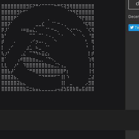
c
⣿⣿⣿⣿⣿⣿⣿⣿⣻⡯⠝⠛⠊⠉⠉⠉⠉⠓⠛⠫⢽⣻⢿⣿⣿⣿⣿⣿⣿⣿

⣿⣿⣿⣿⣿⣻⠗⠋⠁⠀⠀⠀⠀⠀⠀⠀⠀⠀⠀⠀⠀⠈⠙⠻⣟⣿⣿⣿⣿⣿

Dece
⣿⣿⣿⣿⠟⠁⠀⠀⠀⠀⠀⠀⠀⠀⠀⡀⠀⠀⠀⠀⠀⠀⠀⠀⠈⠻⡟⣿⣿⣿

⣿⣿⡽⠁⠀⠀⠀⠀⠀⠀⠀⣀⣀⣎⠀⠀⠈⠁⠒⠠⢀⠀⠀⠀⠀⠀⠘⢯⢿⣿

Tw
⡿⡸⠁⠀⠀⠀⠰⠶⣶⣤⣌⡀⠀⠀⠈⠁⠒⠤⡀⠀⠀⠑⢔⠒⠢⢄⠀⠈⢎⢿

⣷⠃⠀⠀⠀⠀⠀⠀⠀⠉⠉⠀⠉⠁⠐⠠⢀⠀⠈⠐⠀⠀⠀⠑⠀⠀⠢⠀⠘⣿

⡾⠀⠀⠀⠄⠀⠀⠀⠀⠠⠊⡲⠤⠄⡀⠀⠀⠑⠀⠀⠀⠀⠀⠀⠀⠀⠀⢃⠀⢿

⡇⠀⢀⠊⠀⠀⠀⠀⣰⣁⠀⠦⣀⠀⠈⠁⠀⠀⠀⠀⠀⠀⠀⠀⠀⠀⠀⠘⠀⢸

⢧⡰⠃⠀⠀⠀⢀⣌⠀⠉⠙⠳⠦⣭⣔⡄⠀⠀⠀⠀⠀⠀⠀⠀⠀⠀⠀⠀⡇⡾

⣿⠁⠀⠀⠀⢠⠾⣿⣿⣷⣶⣤⣀⡀⠈⠙⠢⡀⠀⠀⠀⠀⠀⠀⠀⠀⠀⠀⢱⢿

⣇⣇⠀⠀⡰⠃⠀⠹⣿⣿⣿⣿⣿⣿⣷⣶⣤⣈⡑⢠⣀⠀⠀⠀⠀⠀⠀⠀⢸⢸

⣿⣿⣧⡼⠁⠀⠀⠀⠈⠛⠿⣿⣿⣿⣿⣿⣿⣿⣿⣿⠟⡆⠀⠀⠀⠀⠀⠀⢸⢺

⣿⣿⣿⣽⣦⡀⠀⠀⠀⠀⠀⠀⠉⠙⠛⠛⠛⠋⠉⢸⡇⠱⠀⠀⠀⠀⠀⠀⣈⣼

⣿⣿⣿⣿⣿⣽⣦⣄⠀⠀⠀⠀⠀⠀⠀⠀⠀⠀⠀⢸⡇⠀⣀⠀⠀⠀⠀⡠⣻⣿

⣿⣿⣿⣿⣿⣿⣿⣷⣭⣒⣦⣤⣄⣀⣀⣀⣀⣠⢤⣼⣳⣯⣿⣷⣿⣤⣯⣾⣿⣿