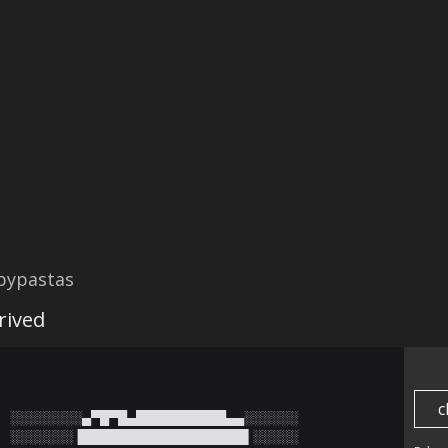
opypastas
rived
c
░░░░░░░░▄▀█▀█▄██████████▄▄░░░░░░

░░░░░░░▐██████████████████▌░░░░░
