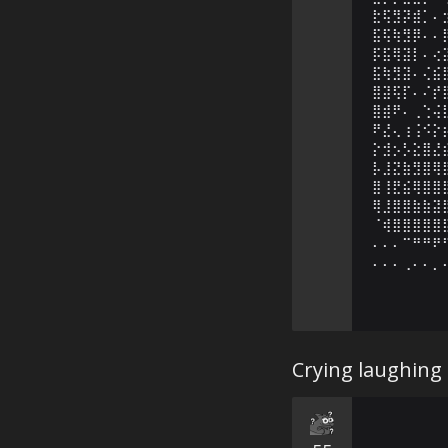
⣗⢯⣻⡽⣾⡁⠄
⣯⢯⢷⣻⡿⠄⠄
⡯⣯⢿⣽⡇⠄⢔
⣯⢷⣻⣽⠄⢌⣮
⣿⣽⢯⡏⠄⠌⡞
⣿⣾⠟⠄⢀⢑⢬
⠟⣜⢄⢰⢨⠪⡕
⡕⣺⡢⡣⣕⣿⣜
⡧⣸⣝⣷⣻⣿⢿
⣿⢸⣟⣮⢿⣿⣿
⢿⣸⣿⣿⣷⣷⣽
⠈⢾⣿⣿⣿⣿⣿
⠄⠄⠄⠉⠛⠛⠟
⠄⠄⠄⢀⠄⠄⡀
Crying laughing