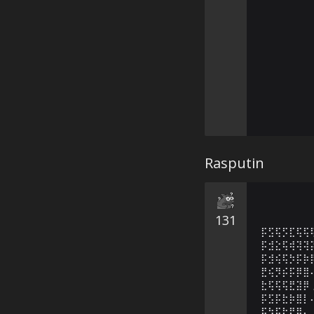
Rasputin
131
⡯⣫⢯⡫⣏⢯⢯
⡯⣺⣕⢯⢾⢽⢽
⡯⣺⢮⢯⡳⡯⡷
⣟⢮⡻⡮⡯⡿⣿
⣗⢯⢯⢯⣟⣽⡿
⡯⣫⡯⣗⡷⣿⡇
⣯⡳⡯⣗⣟⡿⠄