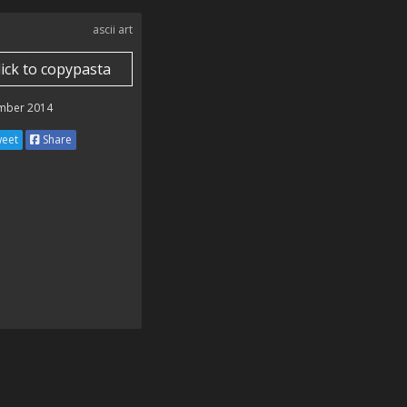
ascii art
lick to copypasta
mber 2014
eet
Share