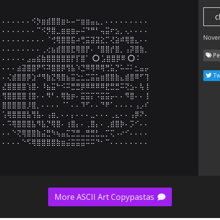
c
⠄⠄⠄⠄⠄⠄⠪⡳⣶⣾⣿⣿⣶⠦⠤⠒⣶⣶⣤⣄⡀⠄⠄⠄⠄⠄⠄⠄⠄⠄

⠄⠄⠄⠄⠄⠄⠄⠉⠪⡻⣿⣀⣶⣶⣶⡤⠬⠙⠛⠃⢤⣭⠖⣢⡀⢄⠄⠄⠄⠄

Nove
⠄⠄⠄⠄⠄⠄⠄⠄⠄⠈⢚⢿⣿⣿⣯⠴⢛⣭⣽⣽⣕⡉⢜⣵⠾⢿⣿⣄⠄⠄

⠄⠄⠄⠄⠄⠄⠄⠄⢀⢔⣦⣾⣿⣿⣟⢿⣿⡟⠄⠘⣿⣿⡞⣿⡀⢠⡽⣿⣷⡀

Pe
⠄⠄⠄⠄⠄⣠⣤⣮⣷⣿⣿⣿⣿⣿⡟⡏⣿⠁ ⭕ ⣡⣿⣿⡿⠿ ⭕ ⠅

⠄⠄⠄⣴⣽⣿⣿⠟⠫⠽⣿⣿⡿⢻⣧⠱⣙⠿⢿⠿⢿⢛⣥⡙⠥⠬⠅⣂⣤⡤

Tw
⠄⢌⣾⣿⣿⡿⣱⠚⠻⣷⣝⢿⣿⣦⣭⣑⣂⣉⣭⣥⣶⣿⣿⣷⣄⣾⣿⠿⠋⢹

⣜⣿⣿⣿⣿⢱⣿⠄⠸⣦⣭⠓⠪⠭⣛⣛⡿⠿⠿⠿⠿⣟⣛⣛⠭⢝⣢⠄⢧⢸

⢻⣿⣿⣿⣿⢸⣿⠄⠄⠻⠃⠄⢿⣷⡶⠄⣭⣭⡍⠩⣭⣭⡤⠄⠄⠻⣿⠄⠄⢸

⣿⣿⣿⣿⣿⡸⣿⡀⠄⠄⠄⠄⠈⠁⠄⠄⠹⠋⠄⠄⠙⠟⠁⠄⠄⠄⠄⢠⡠⠎

⢡⢿⣿⣿⣿⣧⢻⣧⠄⢠⣶⡀⠄⠄⡄⠄⠄⠄⣀⠄⠄⠄⢀⣄⠄⠄⢠⡿⠝⠄

⠄⠩⢿⣿⣿⣿⣧⠻⣧⡙⢿⣿⠄⢰⣿⡄⠄⢀⣿⡄⠄⢀⣾⣿⡷⠄⡩⠊⠄⠄

⠄⠄⠑⢝⢿⣿⣿⣷⣬⣛⠳⢦⣤⣍⣙⣛⣀⣛⣛⣃⣀⡉⢍⠠⠔⠊⠄⠄⠄⠄

⠄⠄⠄⠄⠑⠫⢿⣿⣿⣿⣿⣷⣶⣬⣭⣭⣭⠭⠭⠙⠂⠉⠄⠄⠄⠄⠄⠄⠄⠄
More ASCII Art Copypastas