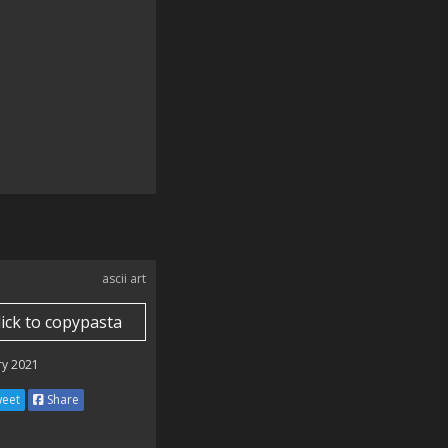
ascii art
lick to copypasta
ry 2021
eet
Share