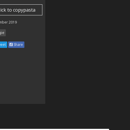
lick to copypasta
mber 2019
pe
eet
Share