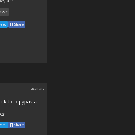
ary 2015
assic
eet
Share
ascii art
lick to copypasta
2021
eet
Share