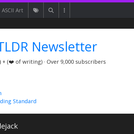
ASCII Art
TLDR Newsletter
+ (❤️ of writing) · Over 9,000 subscribers
n
nding Standard
lejack