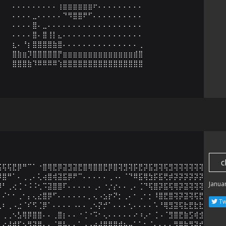
⠄⠄⠄⠄⠄⠄⠄⠄⠄⢰⣶⣶⣶⣶⣶⣶⠖⠄⠄⠄⠄⠄⠄⠄⠄⠄

⠄⠄⠄⠄⣀⠄⠄⠄⠄⠄⠙⠻⣿⣿⠟⠋⠄⠄⠄⠄⠄⠄⠄⠄⠄⠄

⠄⠄⠄⠄⣿⠄⣀⠄⠄⠄⠄⠄⠄⠄⠄⠄⠄⠄⠄⠄⠄⠄⠄⠄⠄⠄

⠄⠄⠄⠄⣿⠄⣿⢸⡇⣄⠄⠄⠄⠄⠄⠄⠄⠄⠄⠄⠄⠄⠄⠄⠄⠄

⣆⠄⠘⡆⣿⣿⣿⣿⣷⣿⠄⠄⠄⠄⠄⠄⠄⠄⠄⠄⠄⠄⠄⠄⠄⢀

⣿⣷⣶⡹⣿⣿⣿⣿⣿⡟⣶⣶⣶⣶⣶⣶⣶⣶⣶⣶⣶⣶⣶⣶⣾⣿

⣿⣿⣿⣷⠹⠿⠿⠿⠿⢱⣿⣿⣿⣿⣿⣿⣿⣿⣿⣿⣿⣿⣿⣿⣿⣿
c
⢯⢯⢯⣟⡿⠛⠉⠁⠐⣿⢿⣟⡿⣽⣻⣽⣟⣿⢿⣿⣿⣟⡿⣿⢽⣻⢽⡯⣟⡽⣯⣻⢽⢯⣻⢽⢽⢽⢽⢽⢽⢽⢽

⡽⣿⠛⠁⠄⢀⢀⠄⢅⢴⣿⢾⣽⣯⡿⠟⠉⠄⠄⠄⠄⠄⢀⠠⠄⠈⠙⠿⣯⢿⣳⡯⣯⢟⡾⡽⡽⡽⡽⡽⡽⡽⣽

Janua
⡿⠃⢀⢔⢈⠐⠨⠨⢂⠩⣽⣿⣿⠏⠄⠄⠄⠄⠄⢀⠄⠐⡐⡔⠄⠄⢀⠄⢈⠙⢯⣿⡽⣯⢯⢿⡽⣽⢽⢽⢽⢽⣽

⠄⠌⠂⠂⢀⠂⡄⢄⣔⣿⡿⠋⠄⠄⠄⠄⠄⠄⡀⢄⠠⣢⡖⠝⡂⢀⠄⠂⢀⠂⡂⠸⣿⣟⣿⢽⡽⣽⢽⢯⣟⣗⣿

Tw
⢀⠆⢀⠠⣐⠈⠎⠫⢈⡿⠁⠄⠄⠄⠄⠠⠄⠄⢀⠢⡝⡚⠁⠄⠄⠄⢂⠄⠄⠄⠄⠡⠘⢿⣻⣽⢯⣗⣟⣗⣗⡷⣽

⠄⢀⢀⠢⣣⢿⡿⣿⣿⠄⠄⢀⣿⡆⠄⠄⠐⢈⠐⠩⠂⢄⠄⠄⠄⠄⠄⠔⠰⡠⠂⢈⠠⠈⣻⣿⣟⣷⣫⢾⣺⢽⣺

⢀⢔⣼⣾⡏⢢⢻⣽⣿⠄⠄⢈⣿⣧⠄⠄⣁⣠⣠⣴⣼⣿⣿⣿⣾⣦⣤⣁⠁⠂⠈⠄⠄⠄⠄⢻⣿⣷⣻⡽⣞⡯⣿
