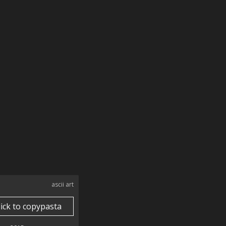
ascii art
lick to copypasta