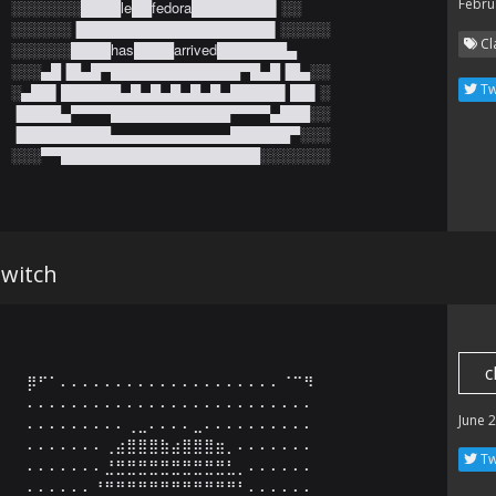
Febru
░░░░░░░████le██fedora████████▌░░

░░░░░░▐███████████████████▌░░░░░

Cl
░░░░░░████has████arrived███████▄

░░░▄█▐█▄█▀█████████████▀█▄█▐█▄░░

Tw
░▄██▌██████▄█▄█▄█▄█▄█▄█████▌██▌░

▐████▄▀▀▀▀████████████▀▀▀▀▄███░░

▐█████████▄▄▄▄▄▄▄▄▄▄▄▄██████▀░░░

░░░▀▀████████████████████░░░░░░░
witch
c
⡿⠋⠁⠄⠄⠄⠄⠄⠄⠄⠄⠄⠄⠄⠄⠄⠄⠄⠄⠄⠄⠄⠄⠈⠉⠻

⠄⠄⠄⠄⠄⠄⠄⠄⠄⠄⠄⠄⠄⠄⠄⠄⠄⠄⠄⠄⠄⠄⠄⠄⠄⠄

June 
⠄⠄⠄⠄⠄⠄⠄⠄⠄⢀⣀⠄⠄⠄⠄⣀⠄⠄⠄⠄⠄⠄⠄⠄⠄⠄

⠄⠄⠄⠄⠄⠄⠄⢀⣴⣿⣿⣿⣷⣴⣿⣿⣿⣶⡀⠄⠄⠄⠄⠄⠄⠄

Tw
⠄⠄⠄⠄⠄⠄⠄⣘⣛⣛⣛⣛⣛⣛⣛⣛⣛⣛⣃⡀⠄⠄⠄⠄⠄⠄

⠄⠄⠄⠄⠄⠄⠘⠛⠛⠛⠛⠛⠛⠛⠛⠛⠛⠛⠛⠃⠄⠄⠄⠄⠄⠄
