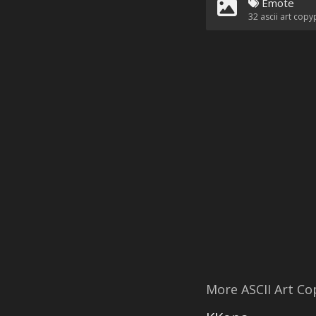
Emote
32
ascii art copy
More ASCII Art C