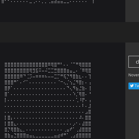
⣿⠃⠃⠄⠄⠄⠄⠄⠄⣀⢀⠄⠄⡀⡀⢀⣤⣴⣤⣤⣀⣀⠄⠄⠄⠄⠄⠄⠁⢹
c
⣿⣿⣿⣿⣿⣿⣿⣿⣿⣿⣿⣿⣿⣿⠿⢿⣿⠛⠃⠄⠄⠈⠉⠛⢿⣿⣿⣿

⣿⣿⣿⣿⣿⣿⣿⣿⢿⣻⣯⠭⠤⠬⣉⣉⣛⣿⣿⣿⣶⣤⣀⠄⠈⠿⢿⣿

Nove
⣿⣿⣿⣿⣿⠿⠙⢈⡩⠤⠶⠶⠶⠦⠤⠤⣉⡉⠛⢯⡙⠻⣿⣷⣆⠄⠄⢹

⣿⣿⣿⠛⠁⠄⠊⠁⠄⠄⠄⠄⠄⠄⠄⠄⠄⠈⠒⢄⡈⢢⣈⠻⣿⡆⠄⢠

Tw
⣿⡿⠁⠄⠄⠄⠄⠄⠄⠄⠄⠄⠄⠄⠄⠄⠄⠄⠄⠄⠙⢄⠻⣦⣘⣷⠄⢸

⣿⠁⠄⠄⠄⠄⠄⠄⠄⠄⠄⠄⠄⠄⠄⠄⠄⠄⠄⠄⠄⠄⠱⡈⢿⣿⠄⠘

⡇⠄⠄⠄⠄⠄⠄⠄⠄⠄⠄⠄⠄⠄⠄⠄⠄⠄⠄⠄⠄⠄⠄⢁⠸⡟⠄⢠

⠄⠄⠄⠄⠄⠄⠄⠄⠄⠄⠄⠄⠄⠄⠄⠄⠄⠄⠄⠄⠄⠄⠄⠄⠄⠇⠄⣸

⠄⠄⠄⠄⠄⠄⠄⠄⠄⠄⠄⠄⠄⠄⠄⠄⠄⠄⠄⠄⠄⠄⠄⠄⠄⠄⣠⣿

⡇⣿⡄⠄⠄⠄⠄⠄⠄⠄⠄⠄⠄⠄⠄⠄⠄⠄⠄⠄⠄⠄⠄⠄⠼⠄⣿⣿

⡇⣿⣿⣄⠄⠄⠄⠄⠄⠄⠄⠄⠄⠄⠄⠄⠄⠄⠄⠄⠄⠄⡠⠂⠄⣼⣿⣿

⣿⡙⢿⣿⣷⣄⡀⠄⠄⠄⠄⠄⠄⠄⠄⠄⠄⠄⠄⢀⣤⠞⠁⢀⣼⣿⣿⣿

⣿⣷⣤⣙⣿⣿⣿⣶⣤⣄⣀⣀⣀⣀⣀⣀⣤⣴⠾⠛⠁⢀⣠⣾⣿⣿⣿⣿
