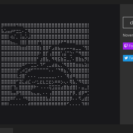
c
⡿⠿⠿⠿⠿⠻⠿⢿⣿⣿⣿⣿⣿⣿⣿⣿⣿⣿⣿⣿⣿⣿⣿⣿⣿⣿⣿⣿⣿⡇

⣧⣡⣤⡴⠖⣒⣂⠄⡉⢿⣿⣿⣿⣿⣿⣿⣿⣿⣿⣿⣿⣿⣿⣿⣿⣿⣿⣿⣿⡇

Nove
⣿⣿⡇⢴⡌⡀⢨⣤⡡⣨⣿⣿⣿⣿⣿⣿⣿⣿⣿⣿⣿⣿⣿⣿⣿⣿⣿⣿⣿⡇

⣿⣿⣿⣦⣄⡀⢸⣿⡇⣿⣿⣿⡟⢻⣿⣿⣿⣿⣿⡿⠟⠛⠿⠿⠿⣿⣿⣿⣿⡇

Fo
⣿⣿⣿⣿⣿⣿⣷⣶⣾⣿⣿⣿⣿⡆⣿⣿⠏⣠⣶⣦⣤⡤⠤⠤⣤⣀⣀⠈⢻⡇

⣿⣿⣿⣿⣿⣿⣿⣿⣿⣿⣿⣿⡿⠂⣿⡏⢠⣿⣿⣿⢡⣬⠉⣑⠂⠉⠻⣿⣿⡇

Tw
⣿⣿⣿⣿⣿⣿⣿⣿⣿⣿⣿⣿⠃⣰⣿⣧⡀⠻⢿⣯⣷⣭⣀⡈⠄⣿⣷⣦⡻⡇

⣿⣿⣿⣿⣿⣿⣿⠿⠋⠉⣉⣉⠄⠹⠋⢀⣀⣴⣶⣄⡈⠻⣿⣿⣿⣶⣶⣦⣵⡆

⣿⣿⣿⣿⣿⡟⢁⠴⣩⠾⠋⠉⠉⠉⠉⠉⠄⠄⠈⠙⠿⣦⡈⢿⣿⣿⣿⣿⣿⡇

⣿⣿⣿⣿⣿⣇⣺⣿⠁⠄⠄⠄⢀⣀⣀⣀⣀⣀⡀⠄⠄⠈⢿⣾⠿⣿⣿⣿⣿⡇

⣿⣿⣿⣿⣿⠋⣽⣅⣴⣎⠠⠔⣂⣖⣆⣒⣖⡢⠶⠶⡢⢄⠄⢿⣧⡈⠻⢿⣿⡇

⣿⣿⣿⡏⢹⡄⣿⣿⣿⣿⡿⠗⠂⠠⠠⠠⢭⣩⣭⣭⣴⣿⣷⣾⣿⡇⠄⣤⣀⡇

⣿⣿⣿⣧⣤⡿⢻⣿⣿⣿⣦⣄⣤⡀⠄⠄⢠⣿⣿⣿⣿⣿⣿⡟⡿⡀⣾⡿⠛⡁

⣿⣿⣿⠿⠏⠄⠄⠘⠻⣿⣿⣿⣿⣿⣿⣧⣼⣿⣿⣿⣿⣿⣿⡿⠄⠄⠫⣠⣾⡇

⠿⠿⠇⠄⠄⠄⠄⠄⠄⠾⠿⠿⠿⠿⠿⠿⠿⠿⠿⠿⠿⠿⠋⠄⠄⠄⠄⠹⠿⠇