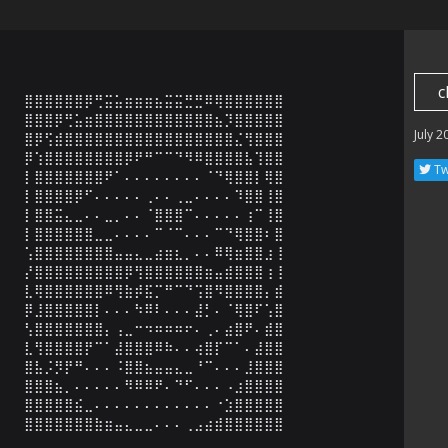
c
⣿⣿⣿⣿⣿⣿⡿⢛⣭⣥⣶⣶⣶⣦⣭⣭⣛⣛⠿⢿⣿⣿⣿⣿⣿⣿

⣿⣿⣿⡿⢛⣥⣶⣿⣿⣿⣿⣿⣿⣿⣿⣿⣿⣿⣿⣦⡹⣿⣿⣿⣿⣿

July 2
⣿⡿⢫⣾⣿⣿⣿⣿⣿⣿⣿⣿⣿⣿⣿⣿⣿⣿⣿⣿⣿⣌⢻⣿⣿⣿

⡿⢱⣿⣿⣿⣿⣿⣿⣿⣿⡿⠟⠛⠉⠉⠙⠻⠿⣿⣿⣿⣿⣧⢹⣿⣿

Tw
⡇⣿⣿⣿⣿⣿⣿⣿⠟⠁⠄⠄⠄⠄⠄⠄⠄⠄⠈⠙⢿⣿⣿⡇⢿⣿

⡇⣿⣿⣿⣿⡿⠋⠄⠄⠄⠄⠄⢀⠄⠄⢀⣀⠄⠄⠄⠄⠹⣿⣿⢸⣿

⡇⣿⣿⣭⣄⣀⠄⠄⣀⡀⠄⠄⠈⣿⣿⣿⠉⠄⠄⠄⠄⠄⢰⠉⢸⣿

⡇⣿⣿⣿⣿⣿⣿⣀⣀⠄⠄⠄⠄⠉⠈⠉⠄⠄⠄⠉⠙⢿⣿⣿⠆⣿

⢡⣿⣿⣿⣿⣿⣿⣿⣿⣤⣤⣄⣀⣴⣶⣆⡀⠄⠄⠿⢿⣶⣿⣿⣰⢸

⡜⣿⣿⣿⣿⣿⣿⣿⣿⣿⡿⢻⣿⣿⣿⣿⣿⣿⣶⣤⣾⣿⣿⣿⢰⢸

⣇⢿⣿⣿⣿⣿⣿⣿⠿⢻⣷⡾⣯⡉⠛⠉⠙⢩⣿⠻⣿⣿⣿⣿⡄⣾

⡿⣸⣿⣿⣿⣿⣿⡇⠄⠄⠄⠳⠿⠇⠄⠄⠄⣼⡃⠄⠈⢿⣿⠏⢡⣿

⢣⣿⣿⣿⣿⣿⣿⣿⡄⢠⣀⠒⠲⠶⠶⠶⠖⠄⢀⠄⣴⣿⠟⠄⣾⣿

⣇⢻⣿⣿⣿⣿⡟⠉⠁⣼⣿⣿⣿⠿⠷⠄⠄⢴⣿⡏⠉⠁⠄⣼⣿⣿

⣿⣧⡨⡻⡟⠛⠄⠄⠄⠨⣿⣿⣦⣤⣤⣄⣀⠘⠉⠄⠄⠄⣸⣿⣿⣿

⣿⣿⣿⣦⡀⠄⠄⠄⠄⠄⠻⠿⠿⠟⠄⠙⠋⠄⠄⠄⠠⣰⣿⣿⣿⣿

⣿⣿⣿⣿⣿⣮⣀⠄⠄⠄⠄⠄⠄⠄⠄⠄⠄⠄⠄⠐⣱⣿⣿⣿⣿⣿

⣿⣿⣿⣿⣿⣿⣿⣷⣶⣤⣄⣀⣀⠄⠄⠄⢀⣠⣴⣾⣿⣿⣿⣿⣿⣿