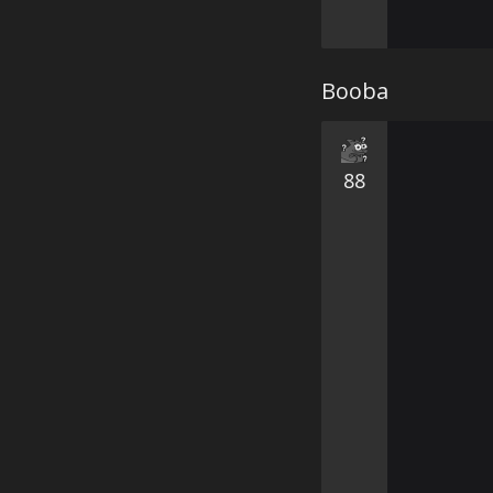
Booba
88