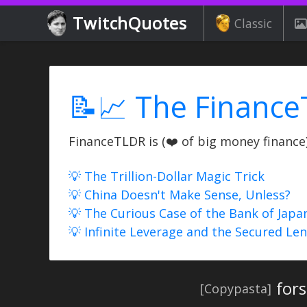
TwitchQuotes
Classic
📝📈 The Finance
FinanceTLDR is (❤️ of big money finance) 
💡 The Trillion-Dollar Magic Trick
💡 China Doesn't Make Sense, Unless?
💡 The Curious Case of the Bank of Japa
💡 Infinite Leverage and the Secured Le
for
[Copypasta]