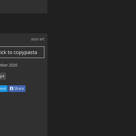
ascii art
lick to copypasta
mber 2020
pe
eet
Share