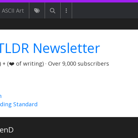
ASCII Art
TLDR Newsletter
+ (❤️ of writing) · Over 9,000 subscribers
n
nding Standard
senD