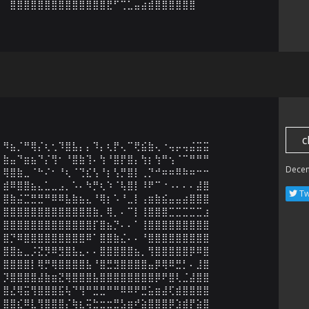
⣿⣿⣿⣿⣿⣿⣿⣿⣿⣿⣿⣿⣿⣿⣟⠋⢉⣁⣤⣴⣾⣿⣿⣿⣿⣿⣿
c
⠻⣦⡈⠛⢿⡌⢆⢂⠹⣿⣧⡄⡄⠹⡄⢆⡟⢄⠉⢟⣮⣷⢄⠐⢤⡤⢤⣬⣭⣭

⣷⣤⠙⣶⣦⠙⡌⢻⠂⠘⣿⣷⢹⠄⢳⠘⣿⡟⣿⡄⢳⡆⢳⠛⢢⠈⠉⠛⠛⠛

Dece
⢿⣿⣷⣀⠈⠓⠌⠂⠘⢆⠈⢙⣎⢣⠘⡆⢣⡛⣿⡇⢀⡙⠚⠶⠶⠿⠷⠶⠒⠒

⣾⠿⣿⣿⣦⣄⣁⣀⣠⡀⠡⠄⠳⡛⢆⠱⠈⢧⣿⡇⠸⠟⠉⠐⠠⠄⠄⠄⣼⣿

Tw
⣿⣷⣬⣉⣛⣛⠛⠿⠿⣧⣷⣦⣄⠘⢿⡆⠡⠘⣀⡇⢠⣶⣷⣮⣤⣤⣴⣿⣿⣿

⣿⣿⣿⣿⣿⣿⣿⣿⣿⣿⣿⣿⣿⣷⡀⢿⡀⠄⠉⡇⢸⣿⣿⣿⣉⣉⣉⣉⣉⣰

⣿⣿⣿⣿⣿⣿⣿⣿⣿⣿⣿⣿⣿⡏⣿⣦⡙⠄⠄⠁⢸⣿⣿⣿⣿⣿⣿⣿⣿⣿

⣿⡙⠿⣿⣿⣿⣿⣿⣿⣿⣿⣿⠿⠁⣿⣿⣷⣌⠄⠄⠘⣿⣿⣿⣿⣿⣿⣿⣿⣿

⣿⣿⣦⣀⡨⣝⡻⠿⣻⣿⣧⣄⠄⠄⣿⣿⣿⣿⣿⣦⡀⢻⣿⣿⣿⣿⣿⡿⠿⣿

⣿⣿⣿⣿⡇⢿⡛⢿⣿⣿⣿⣿⣧⠘⣿⣛⣻⣿⣿⣿⣿⣤⡿⢿⠿⣛⡃⠄⣸⣿

⡹⣿⣿⣿⣿⣼⣷⣶⣝⢿⣿⣿⣿⣧⣿⣿⣿⣿⣿⣿⣿⣿⡿⠟⣿⢇⣈⣼⣿⣿

⣿⣜⢿⣭⢻⣿⣿⣿⣯⢧⠙⢻⠛⣛⣛⠛⠛⠿⠿⠟⣛⣥⣶⣼⢏⣾⣿⣿⣿⣿

⣿⣿⣎⠿⣇⢻⣿⣿⣿⡌⢷⣆⢭⣓⣒⣒⣛⣣⣶⠞⣵⣿⣿⣿⡿⣱⣾⡟⣵⣿
