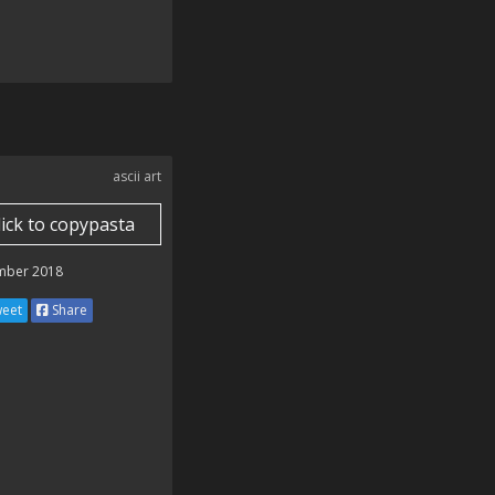
ascii art
lick to copypasta
mber 2018
eet
Share