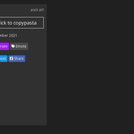
ascii art
lick to copypasta
mber 2021
rsen
Emote
eet
Share