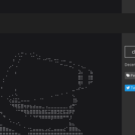
c
⠀⠀⠀⠀⠀⡀⢂⡉⠐⠀⢂⡁⠄⡀⠀⠀⠀⠀⠀⠀⠀⠀⠀⠀⠀⠀⠀⠀⠀

⠀⠀⠀⠀⠰⠀⡐⠀⠀⠀⠀⠀⠈⠁⠐⠊⠩⠄⢒⡂⠠⠤⠀⣀⠀⠀⠀⠀⠀

Dece
⠀⠀⠀⡠⠂⠠⠀⠀⠀⠀⠀⠀⠀⠀⠀⠀⠀⠀⠀⠀⠉⠐⠂⠤⡈⠀⠂⢄⡀⠀

⠀⠀⠐⠀⠀⡄⠀⠀⠀⠀⠀⠀⠀⠀⠀⠀⠀⠀⠀⠀⠀⠀⠀⠀⠀⠀⣱⡄⠀⠈⣦

Pe
⠀⡀⠁⠀⠀⠀⠀⠀⠀⠀⠀⠀⠀⠀⠀⠀⠀⠀⠀⠀⠀⠀⠀⠀⠀⠀⣿⡇⠀⢸⣿

⠀⠁⠀⠀⠀⠀⠀⠀⠀⠀⠀⠀⠀⠀⠀⠀⠀⠀⠀⠀⠀⠀⠀⠀⠀⠀⢿⠇⠀⠸⠋

Tw
⠘⠀⠀⠀⠀⡄⠀⠀⠀⠀⠀⠀⠀⠀⠀⠀⠀⠀⠀⠀⠀⠀⠀⠀⣀⠠⠎⠒⠈⠀

⢀⠀⠀⡀⠄⠢⠀⠀⠀⠀⠀⠀⠀⠀⠀⠀⠀⡀⠠⠄⠐⠀⠁⠀⢄⠀⠀⠀

⠀⠀⠈⢔⣬⣭⣁⠤⠤⠤⠀⠐⠀⠈⠁⠀⠀⠀⠀⠀⠀⠀⠀⠀⢸⡧⠀

⠀⠀⠀⠈⠻⢿⣯⣿⢶⡶⣦⣴⣤⣤⣀⢠⣀⣀⣀⣀⣀⣀⡀⣴⡛⠁⠀⠀

⢤⠀⠀⠀⠀⠈⠉⠛⢿⣷⣿⣿⣿⣷⣿⣯⣭⣿⣿⣻⣟⣯⣽⡿⡟⠀⠀⠀

⠀⠙⠀⡀⠀⠀⠀⠀⠈⠀⠁⠙⠋⠻⠿⠿⠿⡿⠿⠿⠿⠛⠛⡸⠀⠀⠀⠀

⣀⠀⠀⠈⠐⠠⢂⠀⠀⠀⠀⠀⠀⠀⠀⠀⠀⠀⠀⠀⠀⠀⠀⣦⣄⠀⠀⠀⠀⠀

⣿⣿⣶⣤⣀⠀⠀⠀⠁⠐⣂⣤⣤⣤⣄⣠⣔⣀⣤⣤⣤⣔⠁⣿⣿⣷⣄⠀⠀

⣿⣿⣿⣿⣿⣿⣶⣄⠀⢸⣿⣿⣿⣿⠿⣿⣿⣿⣿⣿⣿⣿⣿⣿⣿⣿⣿⣧⡀