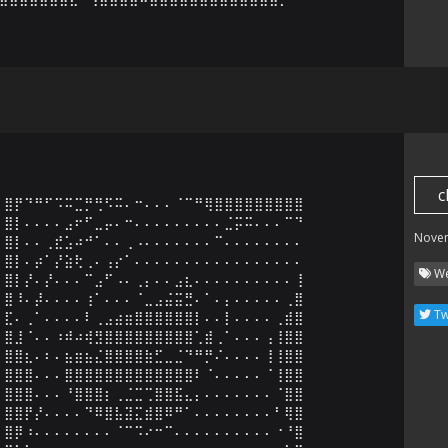
c
⣿⡟⠙⠛⠋⠩⠭⣉⡛⢛⠫⠭⠄⠒⠄⠄⠄⠈⠉⠛⢿⣿⣿⣿⣿⣿⣿⣿⣿⣿

⣿⡇⠄⠄⠄⠄⣠⠖⠋⣀⡤⠄⠒⠄⠄⠄⠄⠄⠄⠄⠄⠄⣈⡭⠭⠄⠄⠄⠉⠙

Nove
⣿⡇⠄⠄⢀⣞⣡⠴⠚⠁⠄⠄⢀⠠⠄⠄⠄⠄⠄⠄⠄⠉⠄⠄⠄⠄⠄⠄⠄⠄

⣿⡇⠄⡴⠁⡜⣵⢗⢀⠄⢠⡔⠁⠄⠄⠄⠄⠄⠄⠄⠄⠄⠄⠄⠄⠄⠄⠄⠄⠄

We
⣿⡇⡜⠄⡜⠄⠄⠄⠉⣠⠋⠠⠄⢀⡄⠄⠄⣠⣆⠄⠄⠄⠄⠄⠄⠄⠄⠄⠄⢸

⣿⠸⠄⡼⠄⠄⠄⠄⢰⠁⠄⠄⠄⠈⣀⣠⣬⣭⣛⠄⠁⠄⡄⠄⠄⠄⠄⠄⢀⣿

Tw
⣏⠄⢀⠁⠄⠄⠄⠄⠇⢀⣠⣴⣶⣿⣿⣿⣿⣿⣿⡇⠄⠄⡇⠄⠄⠄⠄⢀⣾⣿

⣿⣸⠈⠄⠄⠰⠾⠴⢾⣻⣿⣿⣿⣿⣿⣿⣿⣿⣿⢁⣾⢀⠁⠄⠄⠄⢠⢸⣿⣿

⣿⣿⣆⠄⠆⠄⣦⣶⣦⣌⣿⣿⣿⣿⣷⣋⣀⣈⠙⠛⡛⠌⠄⠄⠄⠄⢸⢸⣿⣿

⣿⣿⣿⠄⠄⠄⣿⣿⣿⣿⣿⣿⣿⣿⣿⣿⣿⣿⣿⠇⠈⠄⠄⠄⠄⠄⠈⢸⣿⣿

⣿⣿⣿⠄⠄⠄⠘⣿⣿⣿⡆⢀⣈⣉⢉⣿⣿⣯⣄⡄⠄⠄⠄⠄⠄⠄⠄⠈⣿⣿

⣿⣿⡟⡜⠄⠄⠄⠄⠙⠿⣿⣧⣽⣍⣾⣿⠿⠛⠁⠄⠄⠄⠄⠄⠄⠄⠄⠃⢿⣿

⣿⡿⠰⠄⠄⠄⠄⠄⠄⠄⠄⠈⠉⠩⠔⠒⠉⠄⠄⠄⠄⠄⠄⠄⠄⠄⠄⠐⠘⣿
