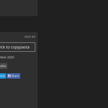
ascii art
lick to copypasta
mber 2020
ebs
eet
Share