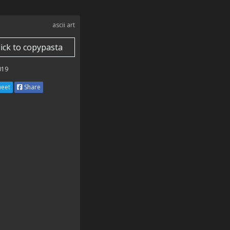
ascii art
lick to copypasta
019
eet
Share