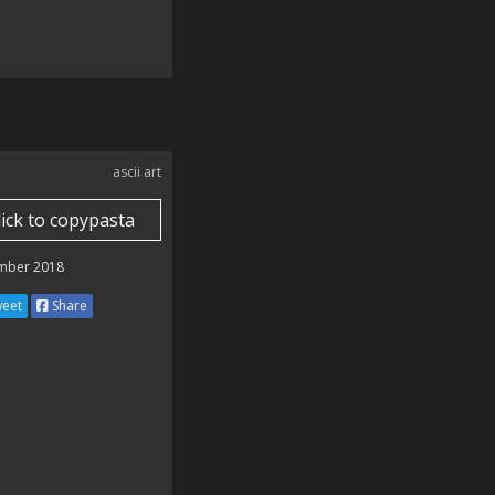
ascii art
lick to copypasta
mber 2018
eet
Share