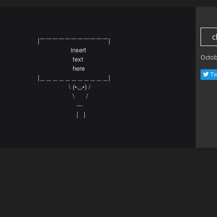
c
|￣￣￣￣￣￣￣￣￣￣￣|

                 insert

Octob
                  text

                  here

Tw
|＿＿＿＿＿＿＿＿＿＿＿| 

                \ (•◡•) / 

                  \      / 

                    ---

                    |   |