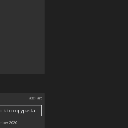
ascii art
lick to copypasta
mber 2020