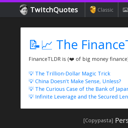
TwitchQuotes
Classic
📝📈 The Finance
FinanceTLDR is (❤️ of big money finance) 
💡 The Trillion-Dollar Magic Trick
💡 China Doesn't Make Sense, Unless?
💡 The Curious Case of the Bank of Japa
💡 Infinite Leverage and the Secured Le
Per
[Copypasta]