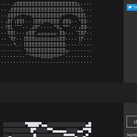
⠄⠄⠄⢀⣴⣿⣿⣿⣿⣿⣿⣿⣿⣿⣿⣿⣿⣿⣿⣿⣿⣿⣿⣿⣷⣆⠄⠄⠄⠄

Tw
⠄⠄⢀⣾⣿⣿⣿⣿⣿⣿⣿⣿⣿⣿⣿⣿⣿⣿⣿⣿⣿⣿⣿⣿⣿⣿⣧⠄⠄⠄

⠄⠄⣾⣿⡿⠟⡋⠉⠛⠻⣿⣿⣿⣿⣿⣿⣿⣿⣿⡿⠛⠉⠉⠙⠻⣿⣿⣇⠄⠄

⠄⢠⣿⡏⢰⣿⣿⡇⠄⠄⢸⣿⣿⣿⠿⠿⣿⣿⣿⠁⣾⣿⣷⠄⠄⠘⣿⣿⠄⠄

⠄⠸⣿⣇⠈⠉⠉⠄⠄⢀⣼⡿⠋⠄⠄⠄⠄⠙⢿⣄⠙⠛⠁⠄⠄⢠⣿⣿⠄⠄

⠄⠄⢿⣿⡇⠄⠄⠄⣶⣿⣿⢁⣤⣤⣤⣤⣤⣤⠄⣿⣷⠄⠄⠄⠈⢹⣿⡟⠄⠄

⠄⠄⠈⢿⡗⠄⠄⢸⣿⣿⣿⣶⣶⣶⣶⣶⣶⣶⣶⣿⣿⠄⠄⠄⠄⢸⡟⠄⠄⠄

⠄⠄⠄⠄⠳⡀⠄⢸⣿⣿⣿⣿⣿⣿⣿⣿⣿⣿⣿⣿⣿⠄⠄⠄⠄⠌⠄⠄⠄⠄

⠄⠄⠄⠄⠄⠄⠄⠈⢿⣿⣿⣿⣿⣿⣿⣿⣿⣿⣿⣿⣿⣤⠄⠄⠄⠄⠄⠄⠄⠄

⠄⠄⠄⠄⠄⠄⠄⠄⠉⠙⠻⠿⠿⣿⣿⣿⣿⠿⠿⠛⠉⠄⠄⠄⠄⠄⠄⠄⠄⠄

⠄⠄⠄⠄⠄⠄⠄⠄⠄⠄⠄⠄⠄⠄⠄⠄⠄⠄⠄⠄⠄⠄⠄⠄⠄⠄⠄⠄⠄⠄
c
░░░░░░░░▀████▀▄▄░░░░░░░░░░░░░░▄█

░░░░░░░░░░█▀░░░░▀▀▄▄▄▄▄░░░░▄▄▀▀█

Septe
░░▄░░░░░░░░█░░░░░░░░░░▀▀▀▀▄░░▄▀
