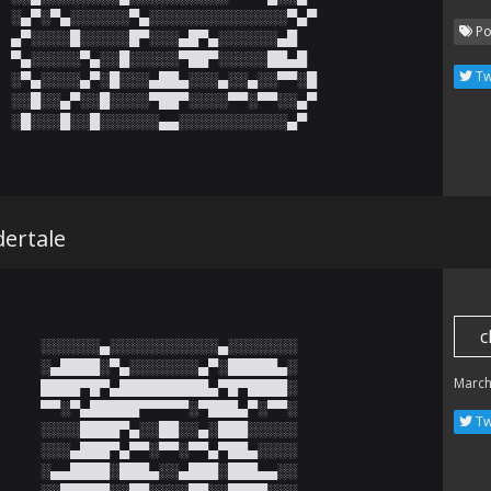
░▄▀░▀▄░░░░░░▀▄░░░░░░░░░░░░░░▀▄▀

Po
▄▀░░░░█░░░░░█▀░░░▄█▀▄░░░░░░▄█

▀▄░░░░░▀▄░░█░░░░░▀██▀░░░░░██▄█

Tw
░▀▄░░░░▄▀░█░░░▄██▄░░░▄░░▄░░▀▀░█

░░█░░▄▀░░█░░░░▀██▀░░░░▀▀░▀▀░░▄▀

░█░░░█░░█░░░░░░▄▄░░░░░░░░░░░▄▀
ertale
c
░░░░░░▄░░░░░░░░░░░▄░░░░░░░

░▄████░▀▄░░░░░░░▄▀░█████▄░

March
████▀█▀▄█████████▄▀█▀████░

▀▀░▀▄█████▀▀▀▀▀░▀███▄▀░▀▀░

Tw
░░░░████▀▄░░██░░▄░███░░░░░

░░░▄███▀▄▀▀░▀▀░▀▀▄▀██▄░░░░

░▄▄████░███▄░░▄███░███▄▄░░

░░█████░░▀▀░░░░▀▀░░████░░░
