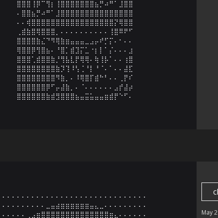
⣿⣿⣿⢸⡿⠉⢻⡆⢸⣿⣿⣿⣿⣿⣿⣿⣦⡛⠴⠛⠁⣸⣿⣿

⠄⣿⣿⣦⡛⠴⠛⠁⣸⣿⣿⣿⣿⣿⣿⣿⣿⣿⣿⣿⣿⣿⣿⣿

⠄⠄⢾⣿⣿⣿⣿⣿⣿⣿⣿⣿⣿⣿⣿⣿⣿⣿⣿⣿⡝⢿⣿⣿

⢀⣾⣷⣿⢿⣿⣿⣿⡀⠄⠄⠄⠄⠄⠄⠄⠄⠄⠄⢸⣿⠿⠟⠋

⣿⣿⣿⣿⣷⣌⠙⠻⢿⣷⣶⣤⣤⣤⣀⣠⡤⠞⡋⡍⠄⠂⠄⠄

⢿⣿⣿⡿⢻⣿⣦⠄⠘⣿⡁⣾⣹⡍⣁⠐⡆⡇⠁⡌⠄⠄⠄⣰

⣿⣿⣿⢁⣾⣿⣿⣷⡘⢻⣧⣇⡟⢿⢿⠄⢷⢸⡧⠁⠄⠄⢰⣿

⣿⣿⣿⣿⣿⣿⣿⣿⣷⡹⢹⠸⢣⢈⠘⡇⠘⠈⠄⠁⠄⠄⣼⣏

⣿⣿⣿⣿⣿⣿⣿⣿⠻⣷⡀⠄⠸⢿⣿⡏⣾⠓⠃⠄⠄⢀⡟⠎

⣿⣿⣿⣿⣿⣿⡿⠋⡤⣼⣷⡀⠄⠈⠄⠄⠄⠄⠄⠄⣠⡞⣼⡴

⣿⣿⣿⣿⣿⣿⣷⣾⣻⣿⣿⣿⣦⣤⣭⣥⣤⣤⣶⣾⡟⠑⠋⠄
c
⠄⠄⠄⠄⠄⠄⠄⠄⠄⠄⠄⠄⠄⠄⠄⠄⠄⠄⠄⠄⠄⠄⠄⠄⠄⠄⠄⠄⠄⠄

⠄⠄⠄⠄⠄⠄⠄⠄⠄⣀⣤⣴⣶⣶⣶⣶⣶⣶⣤⣄⣀⠄⠄⠄⠄⠄⠄⠄⠄⠄

May 2
⠄⠄⠄⠄⠄⢀⣠⣶⣿⣿⣿⣿⣿⣿⣿⣿⣿⣿⣿⣿⣿⣿⣶⣄⠄⠄⠄⠄⠄⠄
