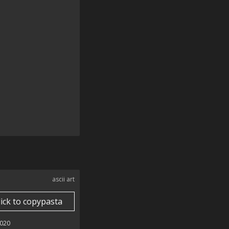
ascii art
lick to copypasta
020