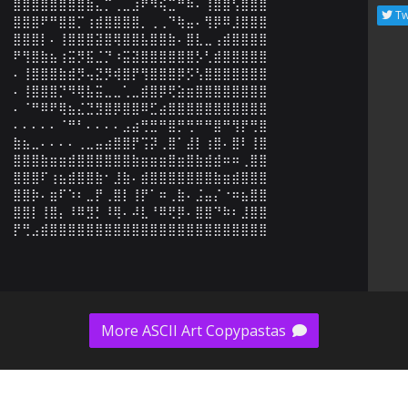
⣿⣿⣿⣿⣿⣿⣿⣿⣷⣄⡉⢀⣀⣰⠟⠻⢮⣉⠛⠷⠄⢸⣿⣿⢣⣿⣿⣿

Tw
⣿⣿⣿⠟⠛⣿⣿⡉⢰⣾⣿⣿⣿⣿⡀⢀⢀⠙⢷⣤⠄⢻⡿⠿⣸⣿⣿⣿

⣿⣿⣿⡇⠄⢸⣿⣿⣿⣽⣿⢿⣿⣿⣧⣿⣿⣷⠄⣿⣇⣀⢠⣾⣿⣿⣿⣿

⠟⢻⣿⣷⣦⢰⣭⡻⣯⣈⡙⠰⣭⣽⣿⣿⣿⣿⣿⣿⡣⢃⣾⣿⣿⣿⣿⣿

⠄⢸⣿⣿⣿⣷⣾⡻⢤⣝⡻⢾⣿⡟⢻⣿⣿⣿⡿⡫⢣⣿⣿⣿⣿⣿⣿⣿

⠄⢸⣿⣿⣿⡙⠻⢿⣧⣭⣀⣀⢁⣀⣾⣿⡿⢟⣵⣶⣿⣿⣿⣿⣿⣿⣿⣿

⠄⠈⠛⠿⠟⢿⣦⣌⣙⣻⣿⡿⣿⣿⠿⣋⣴⣿⣿⣿⣿⣿⣿⣿⣿⣿⣿⣿

⠄⠄⠄⠄⠄⠈⠛⠃⠄⠄⠄⠄⣠⣴⢛⣛⠛⣿⡛⢛⠛⠛⣿⠛⢻⡟⢛⣿

⣷⣦⣀⠄⠄⠄⠄⢀⣀⣤⣴⣿⣿⡟⢩⡽⢀⣿⠁⣼⡇⢰⣿⠄⣿⠇⢸⣿

⣿⣿⣿⣷⣶⣶⣾⣿⣿⣿⣿⣿⣿⣷⣶⣶⣶⣿⣶⣿⣷⣾⣾⠶⠶⢀⣿⣿

⣿⣿⣿⠏⢰⣦⣾⣿⣿⣷⠂⣸⣷⠄⣾⣿⣿⣿⣿⣿⣿⣿⣷⣶⣾⣿⣿⣿

⣿⣿⡷⠄⣶⠏⠱⠆⣀⡟⢀⣿⡇⢸⡟⠁⠶⢀⣷⠄⣨⣤⡌⠐⠶⣦⣿⣿

⣿⣿⡇⢸⣿⡄⠸⠿⣻⡃⠸⢿⠄⠼⣇⠘⠿⢟⡿⠄⣿⣿⠙⠷⠆⣸⣿⣿

⡟⢛⣠⣾⣿⣿⣿⣿⣿⣿⣿⣿⣿⣿⣿⣿⣿⣿⣿⣿⣿⣿⣿⣿⣿⣿⣿⣿
More ASCII Art Copypastas