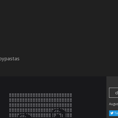
opypastas
c
⣿⣿⣿⣿⣿⣿⣿⣿⣿⣿⣿⣿⣿⣿⣿⣿⣿⣿⣿⣿⣿⣿⣿⣿

⣿⣿⣿⣿⣿⣿⣿⣿⣿⣿⣿⣿⣿⣿⣿⣿⣿⣿⣿⣿⣿⣿⣿⣿

Augus
⣿⣿⣿⣿⣿⣿⣿⣿⣿⣿⣿⣿⣿⣿⣿⣿⣿⣿⣿⣿⣿⣿⣿⣿

⣿⣿⣿⣿⣿⣿⣿⣿⣿⣿⣿⣿⣿⣿⣿⣿⡟⣩⣭⡈⠙⢿⣿⣿

Tw
⣿⣿⣿⡟⣩⣭⡈⠙⢿⣿⣿⣿⣿⣿⣿⣿⢸⡿⠉⢻⡆⢸⣿⣿
