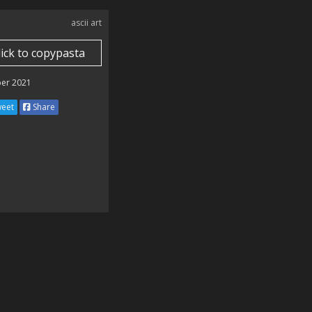
ascii art
lick to copypasta
er 2021
eet
Share