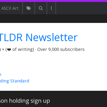
ASCII Art
TLDR Newsletter
+ (❤️ of writing) · Over 9,000 subscribers
n
nding Standard
son holding sign up