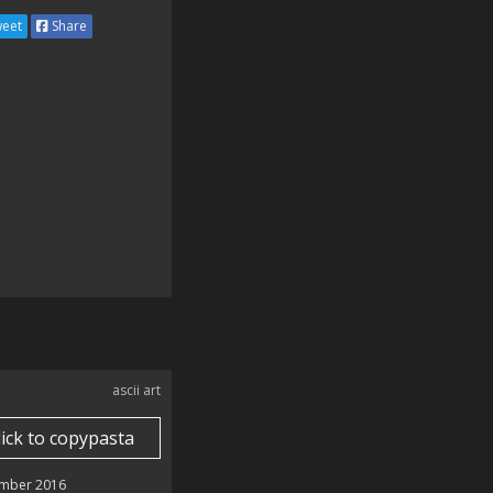
eet
Share
ascii art
lick to copypasta
mber 2016