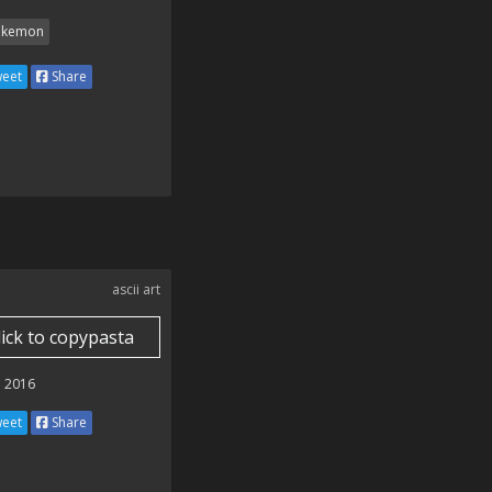
kemon
eet
Share
ascii art
lick to copypasta
 2016
eet
Share