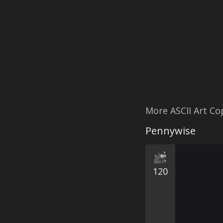
More ASCII Art C
Pennywise
120