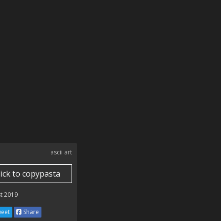
ascii art
lick to copypasta
t 2019
eet
Share