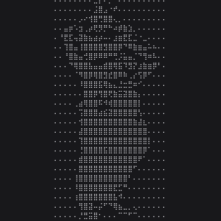
⠄⠄⠄⠄⠄⠄⠄⠄⣨⣿⣠⠐⠞⠄⠄⠄⠄⠄⠄⠄⠄⠄⠄

⠄⠄⠄⠄⠄⡠⠔⢺⣿⢛⣿⣿⢄⡀⠄⠄⠄⠄⠄⠄⠄⠄⠄

⠄⠄⣤⡶⠡⣲⢀⡴⢟⡻⡛⠓⠴⡾⣷⣱⡀⠄⠄⠄⠄⠄⠄

⠄⠘⣟⣏⢤⣽⣷⣦⣴⡴⠤⠄⣰⣶⣟⣏⣈⠐⣀⠄⠄⠄⠄

⠄⠄⢹⣿⣤⢸⣿⣿⣿⣿⣻⣿⣿⡿⠙⠿⣷⣶⣤⠥⠦⠄⠄

⠄⠄⠘⣿⣷⣤⢚⣿⡿⠿⠿⠛⢛⡨⣥⣤⡈⠙⢻⠶⠧⠄⠄

⠄⠄⠄⠙⢿⣿⣿⣧⣤⣤⣾⣿⢿⣯⠹⣻⡝⣰⣷⣶⡿⠃⠄

⠄⠄⠄⠄⠈⠻⣿⡿⢿⣿⣻⣞⣿⠿⠷⢀⡔⢫⡿⠋⠄⠄⠄

⠄⠄⠄⠄⠄⠸⣿⣿⣿⣯⢿⣦⣄⣘⣒⣛⠶⠊⠄⠄⠄⠄⠄

⠄⠄⠄⠄⠄⠄⣿⣿⡿⢻⣿⢟⣷⣭⣽⣿⣷⡄⠄⠄⠄⠄⠄

⠄⠄⠄⠄⢀⣴⢿⣿⣿⠯⠺⢾⣿⣿⣿⣿⣿⡇⠄⠄⠄⠄⠄

⠄⠄⠄⠄⠄⢩⣿⣿⣿⣴⣮⣽⣿⣿⣿⣿⣿⢣⠄⠄⠄⠄⠄

⠄⠄⠄⠄⠄⢺⣿⣿⣿⣿⣿⣿⣿⣿⣿⣿⣷⣼⣆⠄⠄⠄⠄

⠄⠄⠄⠄⠄⣼⣿⣿⣿⣿⣿⣿⣿⣿⣿⣿⣿⣿⣿⠄⠄⠄⠄

⠄⠄⠄⠄⠄⢹⣿⣿⣿⣿⣿⣿⣿⣿⣿⣿⣿⣿⣿⡇⠄⠄⠄

⠄⠄⠄⠄⠄⢘⣿⣿⣿⣿⣯⣿⣿⣿⣿⣿⣿⣿⡿⠁⠄⠄⠄

⠄⠄⠄⠄⠄⣾⣿⣿⣿⣿⣿⣿⣿⣿⣿⣿⣿⠟⠁⠄⠄⠄⠄

⠄⠄⠄⠄⠄⣿⣿⣿⣿⣿⣿⣿⣿⣿⣿⣿⠋⠄⠄⠄⠄⠄⠄

⠄⠄⠄⠄⢸⣿⣿⣿⣿⣿⣿⣿⣿⣿⣿⠃⠄⠄⠄⠄⠄⠄⠄

⠄⠄⠄⠄⠸⣿⣿⣿⣿⣿⣿⣿⣟⣋⠛⠄⠄⠄⠄⠄⠄⠄⠄

⠄⠄⠄⠄⢰⣿⣿⣿⣿⣿⣿⣿⣧⠺⠄⠄⠄⠄⠄⠄⠄⠄⠄

⠄⠄⠄⠄⠄⢻⣿⣽⠤⡬⠋⠙⢿⣦⣀⡀⢄⠄⠄⠄⠄⠄⠄

⠄⠄⠄⠄⠄⡘⣛⣭⣿⠂⠄⠄⠄⠉⠉⠋⠉⠄⠄⠄⠄⠄⠄
