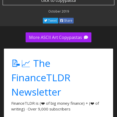
click to copypasta
October 2019
Tweet
Share
More ASCII Art Copypastas
📝📈 The
FinanceTLDR
Newsletter
FinanceTLDR is (❤️ of big money finance) + (❤️ of
writing) · Over 9,000 subscribers