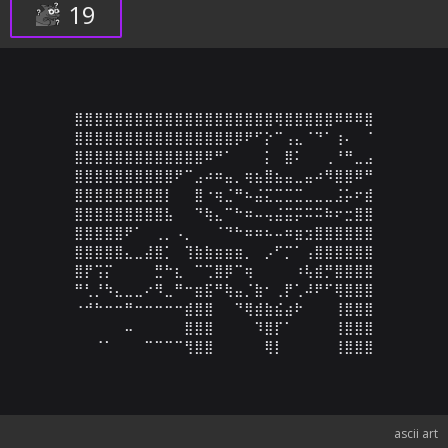
19
⣿⣿⣿⣿⣿⣿⣿⣿⣿⣿⣿⣿⣿⣿⣿⣿⣿⣿⣿⣿⢿⣿⣿⣿⣿⣿⠿⠿⠿⣿

⣿⣿⣿⣿⣿⣿⣿⣿⣿⣿⣿⣿⣿⣿⣿⣿⡿⠟⠋⡕⠉⢠⣄⠈⠙⠁⢰⠄⠀⠈

⣿⣿⣿⣿⣿⣿⣿⣿⣿⣿⣿⣿⣿⠿⠛⠁⠀⠀⠀⡅⠀⣿⠅⠀⠀⢀⠘⠛⣀⣠

⣿⣿⣿⣿⣿⣿⣿⣿⣿⣿⠟⠉⣠⠴⠶⣤⡀⢶⣦⣿⣦⣤⣀⣤⠴⠻⣿⣿⠿⠛

⣿⣿⣿⣿⣿⣿⣿⣿⣿⡇⠀⠀⣿⠐⢶⣈⠛⠦⣬⣍⣉⣉⣉⣀⣀⣀⣨⡥⠖⣾

⣿⣿⣿⣿⣿⣿⣿⣿⣿⣧⠀⠀⠙⢷⣄⠉⠓⠶⠤⢤⣬⣭⡭⠭⠭⠷⠖⣒⣿⣿

⣿⣿⣿⣿⣿⠟⠁⠀⢀⡀⠠⡀⠀⠀⠈⠙⠓⠶⠶⠦⠤⠶⣶⣲⣿⣿⣿⣿⣿⣿

⣿⣿⣿⣿⣿⣄⣀⣼⣿⡁⠀⢹⣷⣷⣶⣶⣶⡀⠀⡠⠋⡉⠁⢠⣿⣿⣿⣿⣿⣿

⣿⡟⢩⡍⠀⠀⠀⠀⣛⠓⣆⠀⠉⢉⣿⡿⠉⢶⠀⠀⠀⠀⠰⢧⣾⡛⣿⣿⣿⣿

⠛⢃⡘⠳⣄⣀⣀⠔⠻⣀⠛⠒⣶⣯⠛⢷⣤⡈⣷⠂⢀⡟⢁⠼⠟⠋⢿⣿⣿⣿

⠐⠚⠓⠒⠒⠛⠒⠒⠒⠒⠒⣾⣿⣿⠀⠀⠙⢿⣾⣷⣮⣴⠗⠀⠀⠀⢸⣿⣿⣿

⠀⠀⠀⠀⠀⠤⠀⠀⠀⠀⠀⣿⣿⣿⠀⠀⠀⠀⠹⣿⡏⠁⠀⠀⠀⠀⢸⣿⣿⣿

⠀⠀⠈⠁⠀⠀⠀⠉⠉⠉⠉⢻⣿⣿⠀⠀⠀⠀⠀⢿⡇⠀⠀⠀⠀⠀⢸⣿⣿⣿
ascii art