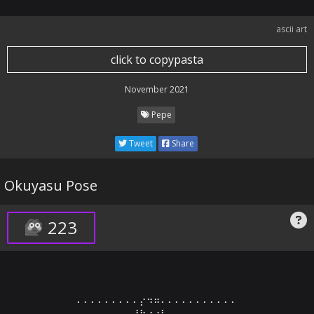
ascii art
click to copypasta
November 2021
Pepe
Tweet
Share
Okuyasu Pose
223
⠄⠄⠄⠄⠄⠄⠄⠄⠄⡔⠲⠶⠄⠄⠄⠄⠄⠄⠄⠄⠄⠄⠄

⠄⠄⠄⠄⠄⠄⠄⠄⣘⡗⠔⡐⠃⠄⠄⠄⠄⠄⠄⠄⠄⠄⠄
