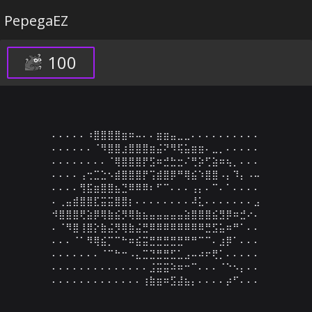
PepegaEZ
100
⠄⠄⠄⠄⠄⠰⣿⣿⣿⣿⣶⠶⠤⠄⠄⣶⣶⣤⣀⣀⠄⠄⠄⠄⠄⠄⠄⠄⠄⠄

⠄⠄⠄⠄⠄⠄⠈⠻⣿⣿⣰⣿⣿⣿⣶⣬⠝⠻⢯⣥⣶⣶⠄⣀⡀⠄⠄⠄⠄⠄

⠄⠄⠄⠄⠄⠄⠄⠄⠈⢿⣿⣿⣿⡟⣫⠶⣚⣓⣒⠌⢛⡵⢋⣵⠶⢦⡀⠄⠄⠄

⠄⠄⠄⠄⢠⢒⣉⣑⠢⣾⣿⣿⣿⡟⢩⣾⣿⡿⠛⢿⣮⠱⣿⣿⠠⡄⠹⡄⠠⠤

⠄⠄⠄⠄⢻⣯⣶⣿⣿⣦⣙⠿⠿⠿⠆⠋⠉⠄⠄⠄⢠⡄⠄⠉⠄⠁⠄⠄⠄⠄

⠄⢀⣤⣾⣿⣿⣏⣭⣭⣿⣿⡆⠄⠄⠄⠄⠄⠄⠄⠄⠼⣅⠄⠄⠄⠄⠄⠄⠄⣠

⠺⣿⣿⣿⢟⣵⡿⢿⣷⣮⡻⢿⣷⣦⣤⣤⣤⣤⣤⣵⣿⣿⣿⣮⣻⡿⠶⣚⠔⠄

⠄⠈⠻⣿⢸⣿⡕⣷⣬⡻⢿⣷⣬⣛⠿⠿⠿⠿⠿⠿⠿⠿⣛⣫⣥⠶⠛⠁⠄⠄

⠄⠄⠄⠈⠁⠻⢿⣮⡉⠉⠓⠶⣮⣭⣛⣛⣛⣛⣛⠛⠛⠉⠉⠄⣰⡿⠁⠄⠄⠄

⠄⠄⠄⠄⠄⠄⠄⠈⠉⠓⠒⠠⣄⣉⣙⣛⣛⣋⣁⣠⠤⠴⠖⢟⡁⠄⠄⠄⠄⠄

⠄⠄⠄⠄⠄⠄⠄⠄⠄⠄⠄⠄⠄⠄⣨⣭⣭⠵⠶⠒⠉⠄⠄⠄⠈⠑⠢⡄⠄⠄

⠄⠄⠄⠄⠄⠄⠄⠄⠄⠄⠄⠄⠄⢰⣷⣶⠶⣫⣼⣦⡄⠄⠄⠄⠄⡴⠋⠄⠄⠄