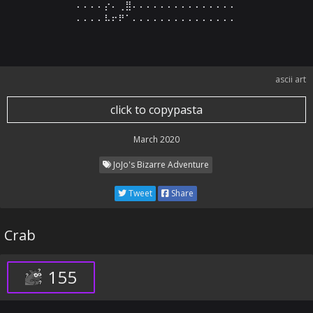
⠄⠄⠄⠄⡔⠄⢀⣿⠄⠄⠄⠄⠄⠄⠄⠄⠄⠄⠄⠄⠄⠄⠄

⠄⠄⠄⠄⠧⠖⠟⠁⠄⠄⠄⠄⠄⠄⠄⠄⠄⠄⠄⠄⠄⠄⠄
ascii art
click to copypasta
March 2020
JoJo's Bizarre Adventure
Tweet
Share
Crab
155