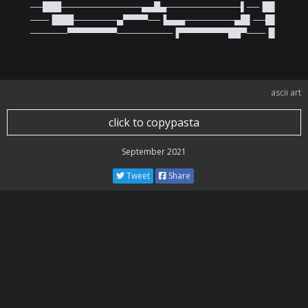
──███─────────────▄▄█▄────────────▌──▐█▌

───▐███───────▄▀▀▀▀──▐▄▄▄────────▄█▌──█▌

──────▀▀▀▀▀▀▀▀─────────▐▀▀▀▀▀▀▀▀██▀───▐▌
ascii art
click to copypasta
September 2021
Tweet
Share