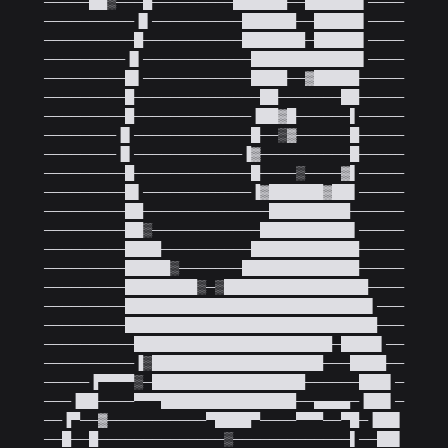
─────██▒───█─────────██████──██████▌────

──────────▐▌──────────██████──█████▌────

──────────█───────────███████─█████▌────

─────────▐▌────────────████████████▌────

─────────█▌────────────████──▓█████─────

─────────█──────────────██───────██─────

─────────█─────────────▐██▓█──────▌─────

────────▐▌─────────────█──▒▓──────█─────

────────▐▌────────────▐▓──────────█─────

─────────█─────────────█────▒────▓▌─────

─────────█▌────────────▐▓██████▓██▌─────

─────────██──────────────█████████──────

─────────██▒────────────██████████▌─────

─────────████──────────████████████─────

─────────█████▒───────█████████████─────

─────────████████▒─▒████████████████────

─────────███████████████████████████▌───

─────────████████████████████████████───

──────────██████████████████████─████▌──

──────────▐▒███████████████████───████──

─────▐▀▀▀▀▒─█████████████████──────███▌─

───▐██────▀▀▀███████████████──▄▄▄▄─▐██▌─

──▐▀──▓───────────▀████▀────▀▀▀──▀█─▐██▌

──█──█──────────────▒─────────────▌──██▌
