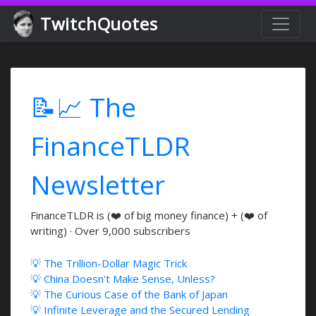
TwitchQuotes
📝📈 The
FinanceTLDR
Newsletter
FinanceTLDR is (❤️ of big money finance) + (❤️ of
writing) · Over 9,000 subscribers
💡 The Trillion-Dollar Magic Trick
💡 China Doesn't Make Sense, Unless?
💡 The Curious Case of the Bank of Japan
💡 Infinite Leverage and the Secured Lending