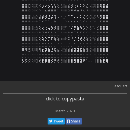
⣿⣿⣏⡯⣯⢏⠪⡰⠔⡢⢡⢣⢕⣜⣼⣶⣮⡺⢐⠆⠅⠕⣌⠠⣯⢿⣿⢿⣿⣾

⣿⣿⣯⢯⢺⢪⢑⣀⣦⣾⣿⣿⠁⠙⡿⢿⠵⡛⣚⠶⢘⡢⡘⡆⣿⢟⡿⣿⣿⣿

⣿⣿⣿⣣⣷⡑⣼⡾⡺⣘⡬⢹⠠⠐⢀⠂⠉⠉⠄⠄⠅⢌⢊⢎⢧⡫⠣⡻⣿⣿

⣿⣿⣿⣷⣗⣗⢍⠊⠉⠁⠄⡷⡀⣀⢄⡑⠦⣆⣆⡢⡡⡊⢆⠕⠍⢞⢀⢯⣿⣿

⣿⣿⣿⣾⣗⣳⢕⢔⢐⢤⡳⡺⣿⣿⢟⠋⠈⠌⡛⣷⠳⡡⡑⢜⠌⠄⣊⣿⣿⣿

⣿⣿⣿⣿⣷⢝⢗⣝⢾⢏⣣⣱⣩⡽⠴⠖⡓⡚⠩⢃⠯⡪⢪⢪⢽⡪⣷⣿⣿⣿

⣿⣿⣿⣿⣿⣅⢕⢵⡑⡉⠏⢷⢵⡶⠶⠗⠭⠘⡈⢘⢞⢜⢵⣫⡚⡮⣾⣿⣿⣿

⣿⣿⣟⣿⣿⣿⣧⣻⣮⢮⡪⡀⠑⢔⢈⢄⡐⡀⠢⢅⢇⢧⢗⣗⢇⣿⣽⣾⣿⣿

⠿⠻⣛⡽⡽⢿⢻⣖⡽⣷⣘⢯⣦⡥⣟⣾⣾⣾⣽⣽⣯⣷⣻⣮⡳⣿⣿⣿⣿⣿

⡞⡯⡯⡿⣻⢵⣻⢿⣿⣾⣞⣮⣟⣿⣿⣿⣿⣾⣿⣿⣿⣯⣷⠟⠄⢿⣽⣻⡺⡽

⡣⡫⡪⡫⡺⣹⢞⣟⡿⣿⡪⡛⢞⢟⣿⣾⣿⣿⣻⣿⣽⠟⠁⠄⠄⢸⣿⣷⣟⢿
ascii art
click to copypasta
March 2020
Tweet
Share