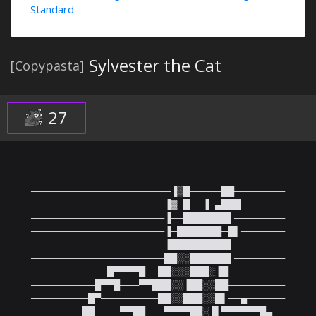
Standard
Sylvester the Cat
[Copypasta]
27
──────────────────────▐▒█─────██────────

─────────────────────▐▓─█──▐─▄███───────

─────────────────────▐──███████▌────────

─────────────────────▐─███████─█▌───────

─────────────────────▐█████████▌────────

─────────────────────██░░██████▌────────

────────────█▀▀▀▀█──██░░░███░▐█─────────

──────────█▀▀█───▀▀███░░▐██░░██─────────

─────────█▀─────────██░░███░░█▌──▄──────

────────██────▀▀██───▀▀▀▀██░▐▌▀▀▀▀▀▀█▄──
