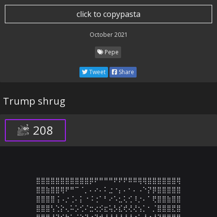
click to copypasta
October 2021
Pepe
Tweet
Share
Trump shrug
208
⣿⣿⣿⣿⣿⣿⣿⣿⣿⣿⣿⡿⠟⠛⠛⠛⠟⠟⠟⠿⠿⢿⢿⣿⣿⣿⣿⣿⣿⢿

⣿⣿⣷⣿⣿⢿⠟⠛⠉⠈⡀⠄⠔⠄⠅⣐⠐⡄⠄⠂⠄⠠⠑⡝⡿⣿⣿⣿⣿⣿

⣿⣿⣿⣿⢨⠠⡐⢈⠄⡅⠐⠨⢐⠁⠃⠔⠡⣂⢅⢊⠸⡐⠄⠁⢟⣿⣿⣷⣿⣿

⣿⣿⣿⢣⢑⡕⢄⠥⡡⢊⠌⣒⢔⡪⣖⢥⡣⣎⢞⢜⢜⢢⡁⠂⡈⣿⣿⣿⣟⣿

⣿⣿⡟⡼⡽⡮⡳⡡⢨⠱⠹⢰⠹⡚⡸⡘⡜⠜⡜⡜⡐⠡⡘⠐⣜⣽⣿⣿⣿⣿
