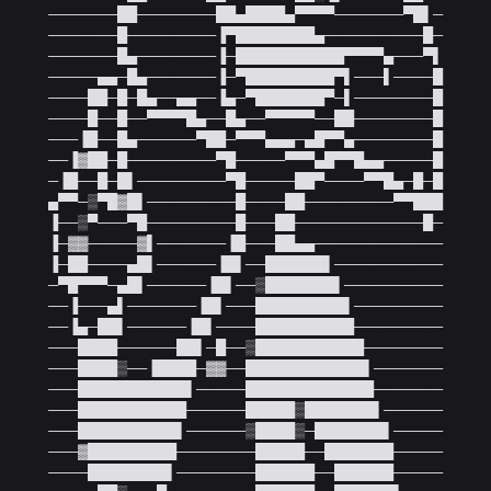
───────██────────██▄████▄▀▀▀▀───────▀█▌─

───────█─────────▐▀████████▄──────────█─

───────█▄────────▐─███████████▀▀▀▀▄───▀▌

─────▄▄─█▄───────▐─▀█████████▀▌───▌────█

────██─█─█▄──▄▄──▐▄─▀███████▀─▌────────█

────█──█──▀▀▀▀█▄──█▄──▀▀▀▀▀──██────────█

───▐█──█▄──────▀██─▀▀▀▄▄▄─▄█▀▀▄────────█

──▐▓██─█─────────▀█─────▀▀▀▄█▀▀█▄▄─────█

─▐█──█─█▌─────────▀█─────██▀────▀▀█▄─█─█

▄▀▀─▒▀█▓█▌─────────█────██─────────▀▀███

▐──▒▀───▀█─────────█───██─────────────█─

▐─▓▓─────▓▌───────▐█───██▄▄─────────────

▐─██────▄█▌──────▐█▌──██████▌───────────

─▀█▀▀▀─▄█▌──────▐█▌──▒███████▌──────────

──▐───▄▌───────▐█▌───█████████▌─────────

──▐▄─██▌──────▐█▌────██████████─────────

───████──────██▌─█──▒███████████────────

───████▒──▐████─▓▓──████████████▌───────

───███████████▌─────█████████████───────

───███████████──────█████▒███████▌──────

───██████████▌──────▒████▒─███████▌─────

───▓█████████────────█████──███████─────

────████████▌────────██████──██████─────
