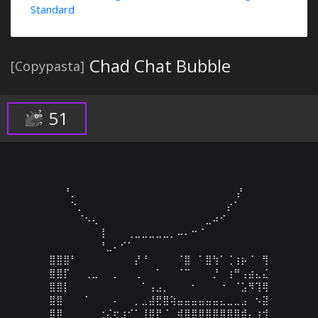
Standard
Chad Chat Bubble
[Copypasta]
51
⠀⠀⠘⡀⠀⠀⠀⠀⠀⠀⠀⠀⠀⠀⠀⠀⠀⠀⠀⠀⠀⠀⠀⠀⠀⠀ ⡜⠀⠀⠀

⠀⠀⠀⠑⡀⠀⠀⠀⠀⠀⠀⠀⠀⠀⠀⠀⠀⠀⠀⠀⠀⠀⠀⠀⠀⡔⠁⠀⠀⠀

⠀⠀⠀⠀⠈⠢⢄⠀⠀⠀⠀⠀⠀⠀⠀⠀⠀⠀⠀⠀⠀⠀⣀⠴⠊⠀⠀⠀⠀⠀

⠀⠀⠀⠀⠀⠀⠀⢸⠀⠀⠀⢀⣀⣀⣀⣀⣀⡀⠤⠄⠒⠈⠀⠀⠀⠀⠀⠀⠀⠀

⠀⠀⠀⠀⠀⠀⠀⠘⣀⠄⠊⠁⠀⠀⠀⠀⠀⠀⠀⠀⠀⠀⠀⠀⠀⠀⠀⠀⠀⠀

⣿⣿⣿⠃⠀⠀⠀⠀⠀⠀⠀⠀⡜⠘⠀⠀⠀⠀⠈⣿⠀⠁⣿⢳⠁⢈⢰⡦⠈⠀⢻

⣿⣿⡏⠀⠀⢀⣀⠀⠀⡀⠀⠀⢀⠀⠀⠁⠀⠀⠈⠉⠀⠀⠀⡘⠀⢰⠛⢠⣴⣄⣌

⣿⣿⡇⠀⠀⠀⠀⠀⠀⠀⠀⠀⠀⠁⢠⣠⡀⠀⠀⠀⠂⠀⠀⠀⠐⠀⠈⣡⠻⢹⢿

⣿⣿⠀⠀⠀⠁⠀⠀⠀⠄⠀⠀⡀⣀⣼⣟⣿⢵⣤⣤⣤⣤⣤⣤⣄⣀⣀⣠⠀⠢⣽

⣿⡿⠀⠀⠀⠀⠀⢐⣌⢖⣰⠊⠁⢸⣿⡟⠈⠀⢾⣿⣿⣿⣿⣿⣿⣿⣿⣾⡄⢰⢺
