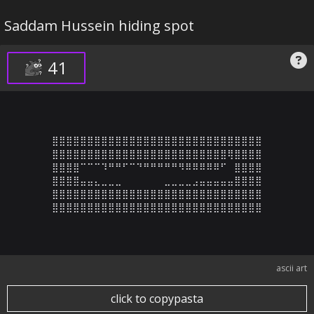
Saddam Hussein hiding spot
41
⣿⣿⣿⣿⣿⣿⣿⣿⣿⣿⣿⣿⣿⣿⣿⣿⣿⣿⣿⣿⣿⣿⣿⣿⣿⣿⣿⣿⣿⣿

⣿⣿⣿⣿⣿⣿⣿⣿⣿⣿⣿⣿⣿⣿⣿⣿⣿⣿⣿⣿⣿⣿⣿⣿⣿⢿⣿⣿⣿⣿

⣿⣿⣿⣿⠉⠉⠉⠹⠛⠛⠋⠉⠙⠛⠛⠛⠛⠛⠻⠿⠿⠿⠿⠿⠋⠀⣿⣿⣿⣿

⣿⣿⣿⣿⣤⣤⣄⣀⣀⣀⠀⠀⠀⠀⠀⠀⣀⣀⣀⣀⣠⣤⣤⣤⣤⣤⣿⣿⣿⣿

⣿⣿⣿⣿⣿⣿⣿⣿⣿⣿⣿⣿⣿⣿⣿⣿⣿⣿⣿⣿⣿⣿⣿⣿⣿⣿⣿⣿⣿⣿

⣿⣿⣿⣿⣿⣿⣿⣿⣿⣿⣿⣿⣿⣿⣿⣿⣿⣿⣿⣿⣿⣿⣿⣿⣿⣿⣿⣿⣿⣿
ascii art
click to copypasta