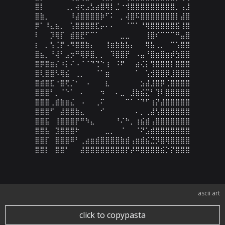
⣿⡇⠀⠀⠀⠀⢀⡀⢴⢖⣠⣣⣴⣿⢿⡇⣈⠐⢺⣿⣿⣿⣿⣿⣿⣿⣿⣿⡀⢠⣸

⣿⣷⡀⠀⠀⠀⠀⠸⣼⣿⣿⣿⣿⡷⠋⠅⠀⡀⢼⣿⠯⣿⣿⣿⣿⣿⣿⣿⡇⣼⣿

⡿⠁⠸⣄⣦⡀⠀⢡⣿⣿⣿⣿⣏⡤⠄⠄⠀⠀⠈⠉⠁⠘⢿⣿⣿⣿⣿⣿⣯⢸⣿

⠇⠀⠀⡹⢿⡏⠀⣾⣿⣟⠋⠉⠁⠀⠀⠀⠀⣀⣀⠀⠀⠀⢸⣿⠎⠉⠉⠉⠛⣤⣿

⡆⠀⡀⢣⢈⡟⠠⠻⣿⣿⣷⡄⠀⠀⢸⣶⣷⣷⣧⡄⠀⠀⢿⣧⢀⡀⠀⠉⢡⣿⣿

⣿⣦⡀⠘⢼⠃⣠⡲⠛⢿⡿⣿⡀⡀⠀⠹⣿⣿⡟⠀⠠⣤⠘⣿⣶⣿⣶⡾⣳⣿⣿

⣿⡿⣿⣶⡌⠰⡅⠌⠠⠈⠈⠙⢙⠑⢰⠀⠨⠟⠀⠀⣴⢌⡅⢻⣿⣿⣿⡇⣿⣿⣿

⣿⢇⣿⣿⠣⢿⣮⠀⢀⡀⠀⠀⠈⠁⣶⠀⠀⠀⠀⠀⠁⠀⢡⣺⣿⣿⡿⣸⣿⣿⣿

⣿⣾⣿⣏⠐⣿⢟⡈⠂⠀⠠⠀⠀⠀⣆⠀⠀⠀⠀⠀⠀⣢⣼⣸⣿⡿⢈⣿⣿⣿⣿

⣿⣿⣿⠃⡀⠈⠑⠁⠀⠄⠀⠀⠀⠲⠀⠀⠄⣀⠀⣸⣷⣮⣍⠃⢹⠇⣿⣿⣿⣿⣿

⣿⣿⣿⢀⣾⣷⣶⣌⠀⠠⠀⠀⢀⠍⠀⠀⠀⠀⠉⠁⠈⠙⠋⢰⡝⣼⣿⣿⣿⣿⣿

⣿⣿⣿⠋⠀⣼⣿⣿⣷⣄⠀⠀⠀⠊⠀⠀⠀⠀⠀⠀⠄⡀⢀⣼⢣⣿⣿⣿⣿⣿⣿

⣿⣿⣯⠀⢸⣿⣿⣿⡟⠛⠳⣄⠀⠀⠀⠀⠘⠌⠓⡀⢰⣮⣾⢠⣿⣿⣿⣿⣿⣿⣿

⣿⣿⣧⠀⣹⣿⣿⣿⠗⠀⠀⠀⠀⠀⣀⡀⠀⠈⠀⠀⠈⠝⣡⣾⣿⣿⣿⣿⣿⣿⣿

⣿⣿⡏⠀⣿⣿⣿⠿⠃⢀⣴⣶⣾⣿⣿⣿⣿⣷⣾⢠⣶⣾⣮⣙⡻⣿⢿⣿⣿⣿⣿

⣿⣿⡇⠀⣿⣿⠃⠀⠀⣼⣿⣿⣿⣿⣿⣿⣿⣿⡟⡼⠿⣿⣿⣿⣿⣮⡑⡝⣿⣿⣿
ascii art
click to copypasta