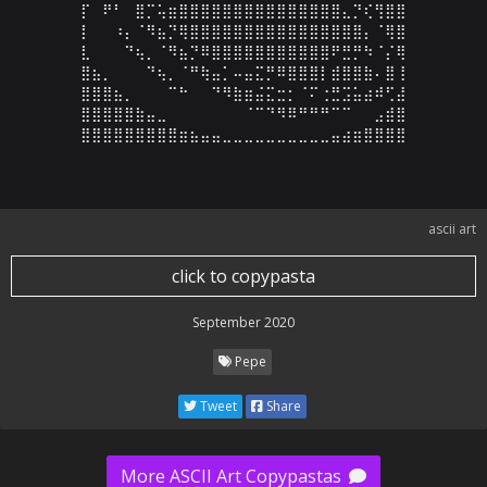
⡏⠀⠟⠃⠀⣿⡉⢥⣶⣿⣿⣿⣿⣿⣿⣿⣿⣿⣿⣿⣿⣿⣿⣿⣄⡙⢎⢻⣿⣿

⡇⠀⠀⠰⡄⠈⠻⣦⡙⢿⣿⣿⣿⣿⣿⣿⣿⣿⣿⣿⣿⣿⣿⣿⣿⣿⡄⠈⢿⣿

⣇⠀⠀⠀⠙⢦⡀⠈⠻⣦⡙⠿⣿⣿⣿⣿⣿⣿⣿⣿⣿⣿⣿⠟⣛⡛⠳⠈⡌⢿

⣿⣦⡀⠀⠀⠀⠙⢦⡀⠈⠛⢷⣤⡁⠤⣤⣍⡛⠿⣿⣿⣿⡇⣾⣿⣿⣷⠄⣿⢸

⣿⣿⣿⣦⡀⠀⠀⠀⠉⠓⠀⠀⠙⠻⣷⣶⣬⣍⣒⡂⠈⠍⢐⣛⣩⣥⣴⠾⢋⣼

⣿⣿⣿⣿⣿⣷⣤⣀⠀⠀⠀⠀⠀⠀⠀⠈⠉⠙⠻⠿⠛⠛⠛⠉⠉⠀⠀⣠⣾⣿

⣿⣿⣿⣿⣿⣿⣿⣿⣿⣶⣦⣤⣤⣀⣀⣀⣀⣀⣀⣀⣀⣀⣀⣤⣴⣶⣿⣿⣿⣿
ascii art
click to copypasta
September 2020
Pepe
Tweet
Share
More ASCII Art Copypastas