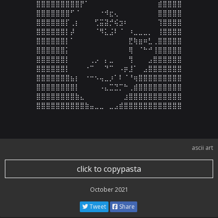
⣿⣿⣿⣿⣿⣿⣿⣿⣿⡟⠁⠀⠀⠀⠀⠀⠀⠀⠀⠀⠀⠀⠀⠀⠀⣾⣿⣿⣿⣿

⣿⣿⣿⣿⣿⣿⣿⠋⠈⠀⠀⠀⠀⠐⠺⣖⢄⠀⠀⠀⠀⠀⠀⠀⠀⣿⣿⣿⣿⣿

⣿⣿⣿⣿⣿⣿⡏⢀⡆⠀⠀⠀⢋⣭⣽⡚⢮⣲⠆⠀⠀⠀⠀⠀⠀⢹⣿⣿⣿⣿

⣿⣿⣿⣿⣿⣿⡇⡼⠀⠀⠀⠀⠈⠻⣅⣨⠇⠈⠀⠰⣀⣀⣀⡀⠀⢸⣿⣿⣿⣿

⣿⣿⣿⣿⣿⣿⡇⠁⠀⠀⠀⠀⠀⠀⠀⠀⠀⠀⠀⣟⢷⣶⠶⣃⢀⣿⣿⣿⣿⣿

⣿⣿⣿⣿⣿⣿⡅⠀⠀⠀⠀⠀⠀⠀⠀⠀⠀⠀⠀⢿⠀⠈⠓⠚⢸⣿⣿⣿⣿⣿

⣿⣿⣿⣿⣿⣿⡇⠀⠀⠀⠀⢀⡠⠀⡄⣀⠀⠀⠀⢻⠀⠀⠀⣠⣿⣿⣿⣿⣿⣿

⣿⣿⣿⣿⣿⣿⡇⠀⠀⠀⠐⠉⠀⠀⠙⠉⠀⠠⡶⣸⠁⠀⣠⣿⣿⣿⣿⣿⣿⣿

⣿⣿⣿⣿⣿⣿⣿⣦⡆⠀⠐⠒⠢⢤⣀⡰⠁⠇⠈⠘⢶⣿⣿⣿⣿⣿⣿⣿⣿⣿

⣿⣿⣿⣿⣿⣿⣿⣿⡇⠀⠀⠀⠀⠠⣄⣉⣙⡉⠓⢀⣾⣿⣿⣿⣿⣿⣿⣿⣿⣿

⣿⣿⣿⣿⣿⣿⣿⣿⣷⣄⠀⠀⠀⠀⠀⠀⠀⠀⣰⣿⣿⣿⣿⣿⣿⣿⣿⣿⣿⣿

⣿⣿⣿⣿⣿⣿⣿⣿⣿⣿⣷⣤⣀⣀⠀⣀⣠⣾⣿⣿⣿⣿⣿⣿⣿⣿⣿⣿⣿⣿
ascii art
click to copypasta
October 2021
Tweet
Share