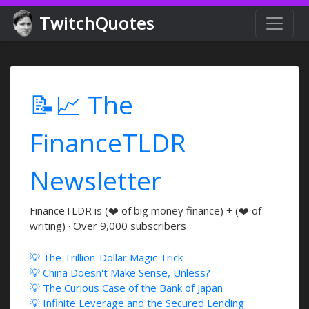
TwitchQuotes
📝📈 The
FinanceTLDR
Newsletter
FinanceTLDR is (❤️ of big money finance) + (❤️ of
writing) · Over 9,000 subscribers
💡 The Trillion-Dollar Magic Trick
💡 China Doesn't Make Sense, Unless?
💡 The Curious Case of the Bank of Japan
💡 Infinite Leverage and the Secured Lending