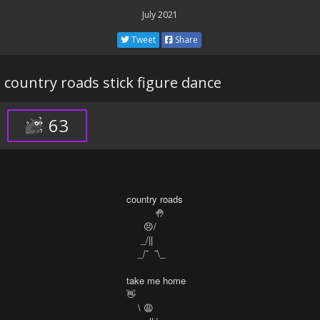
July 2021
Tweet
Share
country roads stick figure dance
63
country roads

          🤚

      😣/

     _/|| 

    _/¯  ¯\_

take me home

👋 

    \ 😩
