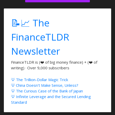
📝📈 The
FinanceTLDR
Newsletter
FinanceTLDR is (❤️ of big money finance) + (❤️ of
writing) · Over 9,000 subscribers
💡 The Trillion-Dollar Magic Trick
💡 China Doesn't Make Sense, Unless?
💡 The Curious Case of the Bank of Japan
💡 Infinite Leverage and the Secured Lending
Standard