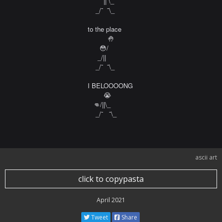
        || \_

    _/¯  ¯\_

to the place 

          🤚

      😳/

     _/|| 

    _/¯  ¯\_

I BELOOOONG 

        😭

   👊/||\_ 

    _/¯   ¯\_
ascii art
click to copypasta
April 2021
Tweet
Share