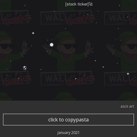
   　　　,　　　　　　　　　　[stock ticker]🚀 　　　　 　　,　　　 ‍ ‍ ‍ ‍
　　　　　　　　　　　　.　　　　　 　　 　　　.　　　　　　　　　　　　　
      　　　　　　　　　　　　　　　　　　　˚　　　 　   　　　　,　　
　　　　       　    　　　　　　　　　　　　　　　　.　　　

 　　    　　　　　 　　　　　.　　　　　　　　　　　　　.　　　　
  　　　　　 ✦ 　　　　　　　         　        　　　　 　　 　

　　　　　 　　　　　.　　　　　　　　　　　　　　　　　　.　　　　　 
　 　　　　　.　　　　 🌑

　　　　　   　　　　　.　　　　　　　　　　　.　　　　　　　　　　  

　˚　　　　　　　　　　　　　　　　　　　　　ﾟ　　　　　.　　　　　
. 　　 　 🌎 ‍ ‍ ‍ ‍ ‍ ‍ ‍ ‍ ‍ ‍ ,　 　　　　　　　　　　　　　　*

.　　　　　 　　　　　　　　　　　　　　.　　　　　　　　　　 ✦ 　　　
　　　˚　　　　　　　　　　　　　　*　　　　　　   　　　　　　　　
ascii art
click to copypasta
January 2021