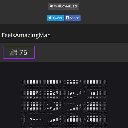
WallStreetBets
Tweet
Share
FeelsAmazingMan
76
⣿⣿⣿⣿⣿⣿⣿⣿⣿⣿⣿⣿⣿⡿⢟⣩⣭⣥⣭⣭⡛⢿⣿⣿⣿⣿⣿⣿⣿⣿

⣿⣿⣿⣿⣿⣿⣿⣿⣿⣿⣿⡿⣫⣶⣿⣿⠋⠁⠀⠙⣿⣎⢿⣿⣿⢿⣿⣿⣿⣿

⣿⣿⣿⣿⣿⠟⣋⣭⣭⣭⣭⣔⠻⣿⣿⣿⢸⡴⠆⢀⡾⠟⠁⠀⢰⣶⢸⣿⣿⣿

⣿⣿⣿⡟⣵⣿⣿⣿⡿⠛⠛⢿⣿⣎⠛⠿⠓⠒⠈⠁⠀⠀⢀⣴⡿⣣⣿⣿⣿⣿

⣿⣿⣿⢸⣿⣿⣿⣿⠁⠄⠀⠈⣿⣿⡇⠒⠒⠒⠂⢀⣠⣴⠟⣩⣾⣿⣿⣿⣿⣿

⣿⣿⡏⣾⣿⣿⣿⣿⣔⠒⢋⣴⠿⠋⠀⠀⣀⣤⣶⠿⠋⢵⣾⣿⣿⣿⣿⣿⣿⣿

⣿⡟⠁⠙⠛⠛⠛⠛⠛⠉⠉⠀⠀⣠⣴⡿⠟⣋⣤⣦⡙⢌⠻⣿⣿⣿⣿⣿⣿⣿

⣿⡇⠀⠙⠒⠒⠒⠂⠀⢀⣠⡶⠿⢛⣩⣴⣾⣿⣿⣿⣿⣄⠳⣌⢿⣿⣿⣿⣿⣿

⣿⠃⢀⣰⠂⢀⣤⣶⠾⢛⣡⣶⣾⣿⣿⣿⣿⣿⣿⣿⣿⣿⣦⡙⢦⡙⢿⣿⣿⣿
