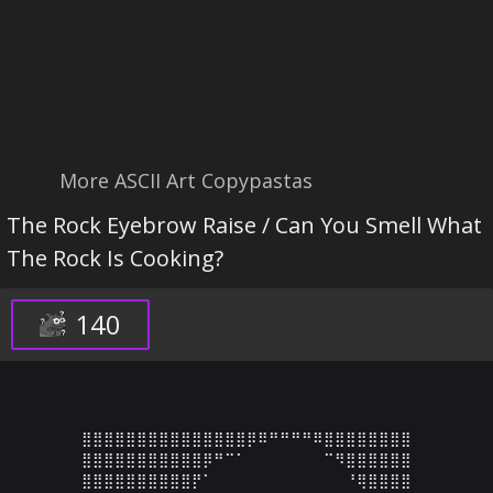
More ASCII Art Copypastas
The Rock Eyebrow Raise / Can You Smell What
The Rock Is Cooking?
140
⣿⣿⣿⣿⣿⣿⣿⣿⣿⣿⣿⣿⣿⣿⣿⡿⠿⠛⠛⠛⠛⠿⣿⣿⣿⣿⣿⣿⣿⣿

⣿⣿⣿⣿⣿⣿⣿⣿⣿⣿⣿⡿⠛⠉⠁⠀⠀⠀⠀⠀⠀⠀⠉⠻⣿⣿⣿⣿⣿⣿

⣿⣿⣿⣿⣿⣿⣿⣿⣿⣿⡟⠁⠀⠀⠀⠀⠀⠀⠀⠀⠀⠀⠀⠀⠘⢿⣿⣿⣿⣿
