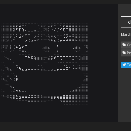
c
⣿⣿⣿⣿⣿⡿⣫⠿⠟⠛⠛⠛⠳⢿⣿⠟⣛⡽⠿⠛⠟⡿⣿⣿⣿⣿⣿⣿⣿⣿

⣿⣿⣿⣿⣽⠋⡏⢱⠄⣀⣀⣤⣀⣁⠨⢻⡅⠐⠌⡈⠊⢏⠉⣿⣿⣿⣿⣿⣿⣿

March
⣿⣿⣿⡿⢁⠅⣨⠖⠋⠉⠀⡰⠬⠩⠙⠲⢷⠶⢖⠒⠒⢚⡻⠶⠿⣿⣿⢿⣿⣿

⣿⣫⡞⢰⠉⡀⠀⠀⢔⣨⠴⠒⠋⠉⠉⠉⠙⠓⢦⡨⠖⠒⠚⠛⠛⠓⠚⠿⣟⣿

Co
⡿⢻⠃⡇⢈⠦⣡⠖⠉⠀⠀⠀⠀⠀⣠⣶⣄⠀⠀⠃⠀⠀⠀⠀⢀⣴⣦⡀⠈⢿

⠗⡈⠀⠊⠁⠀⣉⣛⡢⣄⡀⠀⠀⠀⠈⠚⠃⠀⣠⣇⠀⠀⠀⠀⠀⠑⠋⢀⣠⣾

Pe
⠀⠑⢤⡀⠀⠀⠀⠀⠉⠓⠯⢵⣶⣶⣖⠒⣬⡭⠞⠉⢉⠉⠉⠉⣉⠉⢍⣷⣿⣿

⠳⡀⠀⠉⠢⣄⠀⠀⠀⠀⠀⠀⢀⣤⠴⠚⠉⠀⠀⠙⠓⢦⡶⠶⢖⠺⣯⢿⣿⣿

Tw
⣄⠈⢷⣄⠀⠈⠳⣄⣠⠤⠤⠤⠤⢤⣥⣀⣀⣠⣀⡤⠤⠤⠭⠁⠐⠒⠛⢿⣿⣿

⡈⠑⣦⠈⠳⡄⠀⠀⠀⠀⠀⠀⠀⠀⠀⠀⠀⠀⠀⠀⠀⠀⠀⠀⠀⠀⠀⠀⠹⣿

⠛⢦⡀⠑⠨⠟⠀⠀⠀⠀⠀⠀⠀⠀⠀⠀⠀⠀⠀⠀⠀⠀⠀⠀⠀⠀⠀⠀⣴⣿

⠀⠈⠙⢦⡀⠀⠀⠀⠀⠀⠀⠀⠀⠀⠀⠀⠀⠀⠀⠀⠀⠀⠀⠀⠀⠀⣀⣼⣿⣿

⢥⣄⣀⡠⠬⠲⠦⣤⣄⣀⡀⠀⠀⠀⠀⠀⠀⠀⠀⠀⠀⠀⠀⣠⣴⣿⣿⣿⣿⣿

⠙⠒⠿⢭⣿⣓⣲⠶⠶⠬⠭⠭⠿⠿⠶⠶⠶⣶⡶⢶⣶⣿⣿⣿⣿⣿⣿⣿⣿⣿

⠀⠀⠀⠀⠀⠈⠉⠉⠉⠛⠛⠛⠛⠛⠛⠋⠉⠉⠀⠀⠙⢿⣿⣿⣿⣿⣿⣿⣿⣿