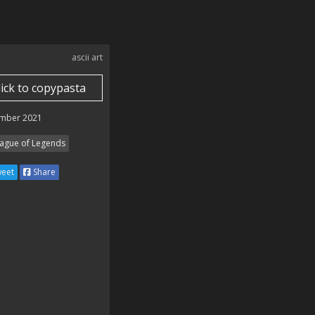
ascii art
lick to copypasta
mber 2021
ague of Legends
eet
Share