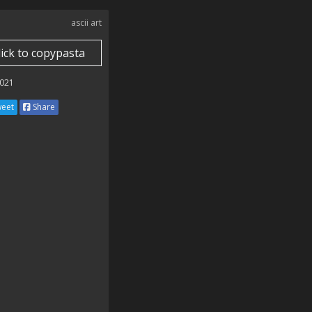
ascii art
lick to copypasta
021
eet
Share