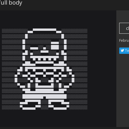
ull body
c
░░░░░░░░░░▄▄▀▀▀▀▀▀▀▀▀▄▄░░░░░░░░░░

░░░░░░░░░█░░░░░░░░░░░░░█░░░░░░░░░

Febru
░░░░░░░░█░░░░░░░░░░▄▄▄░░█░░░░░░░░

░░░░░░░░█░░▄▄▄░░▄░░███░░█░░░░░░░░

Tw
░░░░░░░░▄█░▄░░░▀▀▀░░░▄░█▄░░░░░░░░

░░░░░░░░█░░▀█▀█▀█▀█▀█▀░░█░░░░░░░░

░░░░░░░░▄██▄▄▀▀▀▀▀▀▀▄▄██▄░░░░░░░░

░░░░░░▄█░█▀▀█▀▀▀█▀▀▀█▀▀█░█▄░░░░░░

░░░░░▄▀░▄▄▀▄▄▀▀▀▄▀▀▀▄▄▀▄▄░▀▄░░░░░

░░░░░█░░░░▀▄░█▄░░░▄█░▄▀░░░░█░░░░░

░░░░░░▀▄▄░█░░█▄▄▄▄▄█░░█░▄▄▀░░░░░░

░░░░░░░░▀██▄▄███████▄▄██▀░░░░░░░░

░░░░░░░░████████▀████████░░░░░░░░

░░░░░░░▄▄█▀▀▀▀█░░░█▀▀▀▀█▄▄░░░░░░░

░░░░░░░▀▄▄▄▄▄▀▀░░░▀▀▄▄▄▄▄▀░░﻿░░░░░