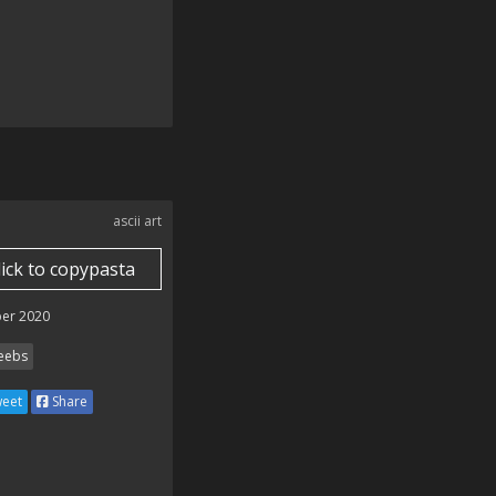
ascii art
lick to copypasta
er 2020
ebs
eet
Share