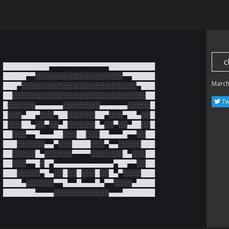
c
██████████▀▀▀▀▀▀▀▀▀▀▀▀▀██████████

█████▀▀░░░░░░░░░░░░░░░░░░░▀▀█████

March
███▀░░░░░░░░░░░░░░░░░░░░░░░░░▀███

██░░░░░░░░░░░░░░░░░░░░░░░░░░░░░██

Tw
█░░░░░░▄▄▄▄▄▄░░░░░░░░▄▄▄▄▄▄░░░░░█

█░░░▄██▀░░░▀██░░░░░░██▀░░░▀██▄░░█

█░░░██▄░░▀░░▄█░░░░░░█▄░░▀░░▄██░░█

██░░░▀▀█▄▄▄██░░░██░░░██▄▄▄█▀▀░░██

███░░░░░░▄▄▀░░░████░░░▀▄▄░░░░░███

██░░░░░█▄░░░░░░▀▀▀▀░░░░░░░█▄░░░██

██░░░▀▀█░█▀▄▄▄▄▄▄▄▄▄▄▄▄▄▀██▀▀░░██

███░░░░░▀█▄░░█░░█░░░█░░█▄▀░░░░███

████▄░░░░░░▀▀█▄▄█▄▄▄█▄▀▀░░░░▄████

███████▄▄▄▄░░░░░░░░░░░░▄▄▄███████