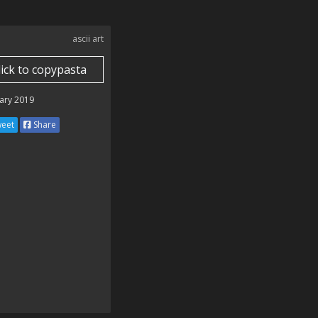
ascii art
lick to copypasta
ary 2019
eet
Share