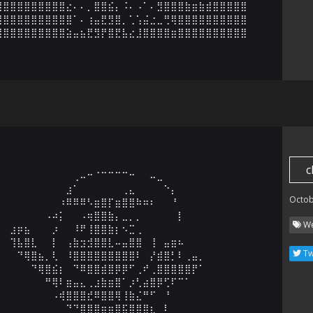
⣿⣿⣿⣿⣿⣿⣿⣿⣿⣿⣔⠄⠄⡀⣿⣿⣮⡄⠨⠄⠠⠁⠄⣻⣿⣿⣿⣷⣶⣷⣾⣿⣿⣿⣿⣿

⣿⣿⣿⣿⣿⣿⣿⣿⣿⣿⣿⠁⠄⢰⣤⣟⣻⣿⡀⢁⢡⣬⣐⣀⢛⢿⣿⣿⣿⣿⣿⣿⣿⣿⣿⣿

⣿⣿⣿⣿⣿⣿⣿⣿⣿⣿⣵⣤⣦⣟⣻⡟⣿⣟⣧⣔⣸⣿⣿⣿⣿⣶⣿⣿⣿⣿⣿⣿⣿⣿⣿⣿
c
⠀⠀⠀⠀⠀⠀⠀⠀⠀⠀⢀⠤⠒⠈⠉⠉⠉⠉⠒⠀⠀⠤⣀⠀⠀⠀⠀⠀⠀⠀

⠀⠀⠀⠀⠀⠀⠀⠀⠀⣰⠁⠀⠀⠀⠀⠀⠀⢀⣄⠀⠀⠀⠀⠑⡄⠀⠀⠀⠀⠀

Octob
⠀⠀⠀⠀⠀⠀⠀⠀⠰⠿⠿⠿⠣⣶⣿⡏⣶⣿⣿⠷⠶⠆⠀⠀⠘⠀⠀⠀⠀⠀

⠀⠀⠀⠀⠀⠀⠠⠴⡅⠀⠀⠠⢶⣿⣿⣷⡄⣀⡀⡀⠀⠀⠀⠀⠀⡇⠀⠀⠀⠀

We
⠀⣰⡶⣦⠀⠀⠀⡰⠀⠀⠸⠟⢸⣿⣿⣷⡆⠢⣉⢀⠀⠀⠀⠀⠀⠀⠀⠀⠀⠀

⠀⢹⣧⣿⣇⠀⠀⡇⠀⢠⣷⣲⣺⣿⣿⣇⠤⣤⣿⣿⠀⢸⠀⣤⣶⠦⠀⠀⠀⠀

Tw
⠀⠀⠙⢿⣿⣦⡀⢇⠀⠸⣿⣿⣿⣿⣿⣿⣿⣿⣿⠇⠀⡜⣾⣿⡃⠇⢀⣤⡀⠀

⠀⠀⠀⠀⠙⢿⣿⣮⡆⠀⠙⠿⣿⣿⣾⣿⡿⡿⠋⢀⠞⢀⣿⣿⣿⣿⣿⡟⠁⠀

⠀⠀⠀⠀⠀⠀⠛⢿⠇⣶⣤⣄⢀⣰⣷⣶⣿⠁⡰⢃⣴⣿⡿⢋⠏⠉⠁⠀⠀⠀

⠀⠀⠀⠀⠀⠀⠀⠠⢾⣿⣿⣿⣞⠿⣿⣿⢿⢸⣷⣌⠛⠋⠀⠘⠀⠀⠀⠀⠀⠀

⠀⠀⠀⠀⠀⠀⠀⠀⠀⠙⠙⣿⣿⣿⣶⣶⣿⣯⣿⣿⣿⣆⠀⠇⠀⠀⠀⠀⠀⠀
