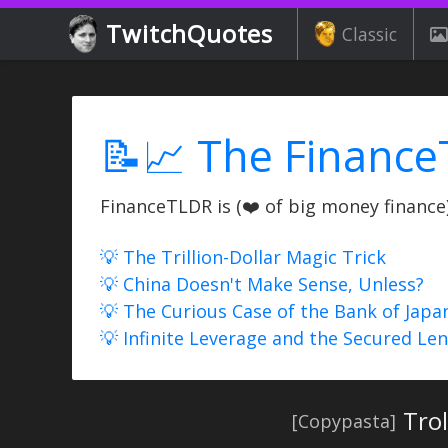
TwitchQuotes
Classic
📝📈 The Finance
FinanceTLDR is (❤️ of big money finance) 
💡 The Trillion-Dollar Magic Trick
💡 China Doesn't Make Sense, Unless?
💡 The Curious Case of the Bank of Japa
💡 Infinite Leverage and the Secured Le
Trol
[Copypasta]