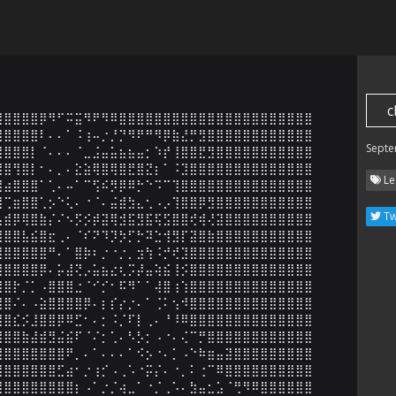
c
⣿⣿⣿⣿⣿⡿⠻⠋⠭⣭⠻⠟⠻⠿⣿⣿⣿⣿⣿⣿⣿⣿⣿⣿⣿⣿⣿⣿⣿⣿⣿⣿⣿⣿⣿⣿

⣿⣿⣿⣿⣿⠇⠄⠄⠁⠨⢰⠤⡐⡘⡙⠻⠟⠛⠻⡿⣷⣜⡛⣻⣿⣿⣿⣿⣿⣿⣿⣿⣿⣿⣿⣿

Septe
⣿⣿⣿⣿⡇⠈⠄⠄⠄⠈⣀⣨⣤⣥⣦⣦⣤⡂⠱⡞⢸⣿⣿⣟⣻⣿⣿⣿⣿⣿⣿⣿⣿⣿⣿⣿

⣿⣿⢻⣿⡇⠂⠄⡀⠄⣕⣵⢿⣿⢿⣿⣟⣿⣝⡆⠁⠨⣹⣿⣿⣿⣿⣿⣿⣿⣿⣿⣿⣿⣿⣿⣿

Le
⣿⣴⣿⣿⣿⠁⢁⠄⠤⠁⠉⢫⠮⡻⡿⠿⡓⠑⠩⠉⢹⣿⣿⣿⣿⣿⣿⣿⣿⣿⣿⣿⣿⣿⣿⣿

⣿⢉⣶⣿⣿⢁⡢⠑⢅⠄⠐⠈⠄⣬⣾⣳⣄⢂⠠⡠⢹⣿⣿⡿⣻⣿⣿⣿⣿⣿⣿⣿⣿⣿⣿⣿

Tw
⣦⣾⡿⢿⣿⣷⡌⠌⠢⡫⡪⡾⣽⢿⣺⣯⣻⣯⢯⣫⣿⣿⢞⢾⢜⣽⣿⣿⣿⣿⣿⣿⣿⣿⣿⣿

⣿⣿⣿⣧⣮⣿⣖⢀⠄⠈⠎⠝⠹⡹⡳⡋⡓⠽⣑⢺⣻⡏⣽⣿⣷⣿⣿⣿⣿⣿⣿⣿⣿⣿⣿⣿

⣿⣿⣿⣿⣿⣿⠛⠄⠁⣿⡷⠆⡐⠐⡐⡀⣲⢳⠨⡚⢞⣹⣿⣿⣿⣿⣿⣿⣿⣿⣿⣿⣿⣿⣿⣿

⣿⣿⣿⣿⣿⡿⠄⡥⣼⢝⡠⣥⣦⣔⢆⡩⡼⣤⢵⣮⢸⡪⣿⣿⣿⣿⣿⣿⣿⣿⣿⣿⣿⣿⣿⣿

⣿⣿⡗⡈⡁⠠⣿⣿⣿⣐⠈⠊⡊⠂⠯⠻⠁⠁⢼⣿⢰⢱⣿⣿⣿⣿⣿⣿⣿⣿⣿⣿⣿⣿⣿⣿

⣿⣿⠌⠄⠠⣵⣿⣿⣿⣿⡿⠄⡆⡎⡔⡐⠄⠁⢈⠅⢢⠺⣿⣿⣿⣿⣿⣿⣿⣿⣿⣿⣿⣿⣿⣿

⣿⣿⣎⡪⣸⣿⣿⡿⠿⣋⠂⠄⡂⠨⡈⠏⡇⢀⠄⠘⠸⠿⣿⣿⣿⣿⣿⣿⣿⣿⣿⣿⣿⣿⣿⣿

⣿⣿⣿⣷⣼⣾⣻⣬⣮⠏⠈⠌⡂⢁⠄⠣⡣⡂⠠⠐⠄⢌⠉⡛⣿⣿⣿⣿⣿⣿⣿⣿⣿⣿⣿⣿

⣿⣿⣿⣿⣿⣿⣿⣿⠟⡀⠄⠁⠄⠄⠄⠁⠪⡢⠐⠄⡁⠠⠑⠷⣶⣤⣽⣿⣿⣿⣿⣿⣿⣿⣿⣿

⣿⣿⣿⣿⣿⣿⣿⣋⣴⠂⡐⢰⡊⠠⢀⠡⠐⡭⡌⠄⠐⡀⠅⢐⠉⠿⣿⣿⣿⣿⣿⣿⣿⣿⣿⣿

⣿⣿⣿⣿⣿⣿⣿⣿⣿⡆⠠⠁⡐⡈⢴⣀⠁⠐⡈⢀⠡⠄⣳⣤⣂⣡⠈⢛⠻⠿⣿⣿⣿⣿⣿⣿
