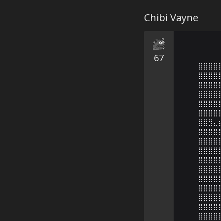
Chibi Vayne
67
⣿⣿⣿⣿
⣿⣿⣿⣿
⣿⣿⣿⣿
⣿⣿⣿⣿
⣿⣿⣿⣿
⣿⣿⣿⣿
⣿⣿⣻⣄
⣿⣿⣿⣿
⣿⣿⣿⣿
⣿⣿⣿⣿
⣿⣿⣿⣿
⣿⣿⣿⣿
⣿⣿⣿⣿
⣿⣿⣿⣿
⣿⣿⣿⣿
⣿⣿⣿⣿
⣿⣿⣿⣿