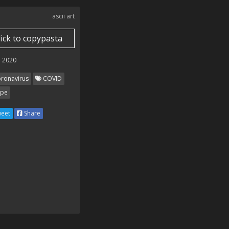
ascii art
lick to copypasta
 2020
ronavirus
COVID
pe
eet
Share