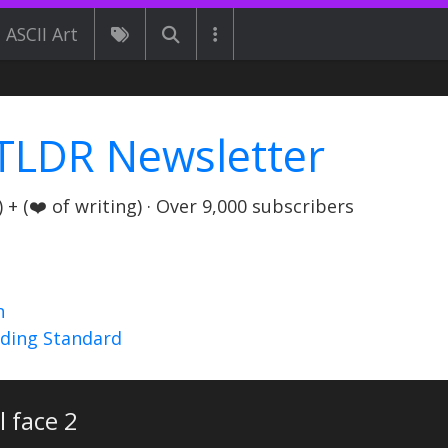
ASCII Art
TLDR Newsletter
+ (❤️ of writing) · Over 9,000 subscribers
n
nding Standard
l face 2