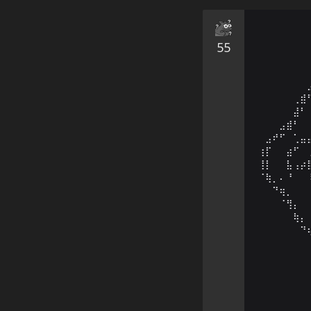
55
⠀⠀⠀⠀⠀⠀⠀
⠀⠀⠀⠀⠀⠀⠀
⠀⠀⠀⠀⠀⠀⠀
⠀⠀⠀⠀⠀⢀⣾
⠀⠀⠀⠀⠀⣼⠃
⠀⠀⠀⣠⣾⠃⠀
⠀⣠⠞⠋⠀⢁⣤
⢰⡏⠀⠀⣴⠋⠀
⢸⡇⠀⠀⣧⢠⡴
⠈⢷⡀⠄⠘⠀⠀
⠀⠀⠙⢶⡀⠀⠀
⠀⠀⠀⠈⢻⡄⠀
⠀⠀⠀⠀⠀⢷⡄
⠀⠀⠀⠀⠀⠀⠙
⠀⠀⠀⠀⠀⠀⠀
⠀⠀⠀⠀⠀⠀⠀
⠀⠀⠀⠀⠀⠀⠀
⠀⠀⠀⠀⠀⠀⠀