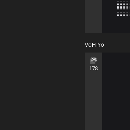
⣿⣿⣿⣿
⣿⣿⣿⣿
⣿⣿⣿⣿
VoHiYo
178