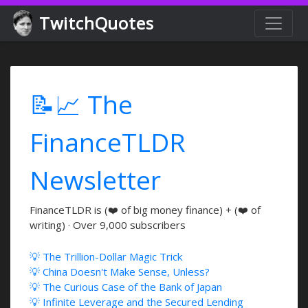
TwitchQuotes
📝📈 The
FinanceTLDR
Newsletter
FinanceTLDR is (❤️ of big money finance) + (❤️ of
writing) · Over 9,000 subscribers
💡 The Trillion-Dollar Magic Trick
💡 China Doesn't Make Sense, Unless?
💡 The Curious Case of the Bank of Japan
💡 Infinite Leverage and the Secured Lending