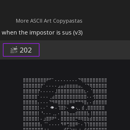
More ASCII Art Copypastas
when the impostor is sus (v3)
202
⣿⣿⣿⣿⣿⣿⣿⣿⠟⠋⠁⠄⠄⠄⠄⠄⠄⠄⠄⠙⢿⣿⣿⣿⣿⣿⣿⣿⣿

⣿⣿⣿⣿⣿⣿⡟⠁⠄⠄⠄⠄⣠⣤⣴⣶⣶⣶⣶⣤⡀⠈⠙⢿⣿⣿⣿⣿⣿

⣿⣿⣿⣿⣿⡟⠄⠄⠄⠄⠄⣸⣿⣿⣿⣿⣿⣿⣿⣿⣿⣆⠄⠈⣿⣿⣿⣿⣿

⣿⣿⣿⣿⣿⠁⠄⠄⠄⢀⣴⣿⣿⣿⣿⣿⣿⣿⣿⣿⣿⣿⠄⠄⢺⣿⣿⣿⣿

⣿⣿⣿⣿⣿⡄⠄⠄⠄⠙⠻⠿⣿⣿⣿⣿⠿⠿⠛⠛⠻⣿⡄⠄⣾⣿⣿⣿⣿

⣿⣿⣿⣿⣿⡇⠄⠄⠁ 👁 ⠄⢹⣿⡗⠄ 👁 ⢄⡀⣾⢀⣿⣿⣿⣿⣿⣿

⣿⣿⣿⣿⣿⡇⠘⠄⠄⠄⢀⡀⠄⣿⣿⣷⣤⣤⣾⣿⣿⣿⣧⢸⣿⣿⣿⣿⣿

⣿⣿⣿⣿⣿⡇⠄⣰⣿⡿⠟⠃⠄⣿⣿⣿⣿⣿⡛⠿⢿⣿⣷⣾⣿⣿⣿⣿⣿

⣿⣿⣿⣿⣿⣿⡄⠈⠁⠄⠄⠄⠄⠻⠿⢛⣿⣿⠿⠂⠄⢹⢹⣿⣿⣿⣿⣿⣿

⣿⣿⣿⣿⣿⣿⣿⡐⠐⠄⠄⣠⣀⣀⣚⣯⣵⣶⠆⣰⠄⠞⣾⣿⣿⣿⣿⣿⣿
