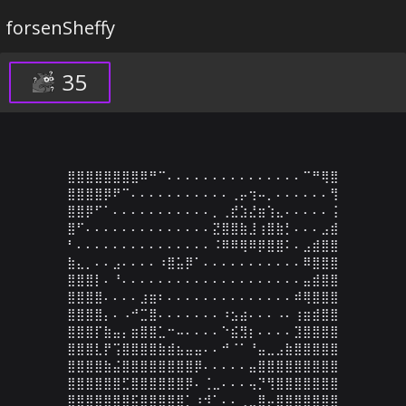
forsenSheffy
35
⣿⣿⣿⣿⣿⣿⣿⣿⠿⠛⠉⠄⠄⠄⠄⠄⠄⠄⠄⠄⠄⠄⠄⠄⠄⠄⠉⠛⢿⣿

⣿⣿⣿⣿⡿⠟⠉⠄⠄⠄⠄⠄⠄⠄⠄⠄⠄⠄⢀⡤⢲⠤⡀⠄⠄⠄⠄⠄⠄⢻

⣿⣿⡿⠋⠁⠄⠄⠄⠄⠄⠄⠄⠄⠄⠄⠄⡀⢀⣞⣱⣜⣶⢱⣄⠄⠄⠄⠄⠄⢨

⣿⠋⠄⠄⠄⠄⠄⠄⠄⠄⠄⠄⠄⠄⠄⠄⣝⣿⣿⣷⣸⢰⣿⣷⡃⠄⠄⠄⣠⣾

⠃⠄⠄⠄⠄⠄⠄⠄⠄⠄⠄⠄⠄⠄⠄⠄⠨⠿⠿⢿⠿⡿⣿⣿⠅⠄⣠⣾⣿⣿

⣷⣄⡀⠄⠄⣠⠄⠄⠄⠄⠰⣿⣥⡿⠁⠄⠄⠄⠄⠄⠄⠄⠄⠄⠄⠄⠿⣿⣿⣿

⣿⣿⣿⡇⠄⠘⠄⠄⠄⠄⠄⠄⠄⠄⠄⠄⠄⠄⠄⠄⠄⠄⠄⠄⠄⠄⣤⣾⣿⣿

⣿⣿⣿⣿⠄⠄⠄⠄⣰⣶⠆⠄⠄⠄⠄⠄⠄⠄⠄⠄⠄⠄⠄⠄⠄⠾⢿⣿⣿⣿

⣿⣿⣿⣿⡄⠄⠠⠚⣉⣿⠄⠄⠄⠄⠄⠄⠄⠰⣢⣴⠄⠄⠄⠠⠄⢰⣶⣾⣿⣿

⣿⣿⣿⡏⣷⣤⡄⣶⣿⣿⣁⠒⠤⠄⠄⠄⠄⠑⣮⣻⡆⠄⠄⠄⠄⣹⣿⣿⣿⣿

⣿⣿⣿⣇⡟⢩⣿⣿⣿⣿⣷⣾⣦⣤⣤⠄⠄⠚⠈⠁⠘⣤⣀⣠⣷⣿⣿⣿⣿⣿

⣿⣿⣿⣿⣷⣬⣿⣿⣿⣿⣿⣿⣿⣿⡿⠄⠄⠄⠄⠄⣤⣿⣿⣿⣿⣿⣿⣿⣿⣿

⣿⣿⣿⣿⣿⣿⣋⣿⣿⣿⣿⣿⣿⡿⠄⢈⣀⠄⠄⠄⢤⡙⢻⣿⣿⣿⣿⣿⣿⣿

⣿⣿⣿⣿⣿⣿⣿⣯⣿⣿⣿⣿⣿⡁⠰⠺⠁⠄⠄⢀⣀⣿⡤⣿⣿⣿⣿⣿⣿⣿
