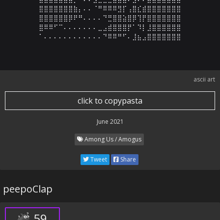
⣿⣿⣿⣿⣿⣿⣿⣷⡄⠄⠄⠈⠛⠿⠿⠿⣻⡏⢠⣿⣎⣾⣿⣿⣿⣿⣿⣿⣿

⣿⣿⣿⣿⣿⣿⡿⠟⠛⠄⠄⠄⠄⠙⣛⣿⣿⣵⣿⡿⢹⡟⣿⣿⣿⣿⣿⣿⣿

⣿⠿⠿⠋⠉⠄⠄⠄⠄⠄⠄⠄⣀⣠⣾⣿⣿⣿⡟⠁⠹⡇⣸⣿⣿⣿⣿⣿⣿

⠁⠄⠄⠄⠄⠄⠄⠄⠄⠄⠄⠄⠄⠙⠿⠿⠛⠋⠄⣸⣦⣠⣿⣿⣿⣿⣿⣿⣿
ascii art
click to copypasta
June 2021
Among Us / Amogus
Tweet
Share
peepoClap
59