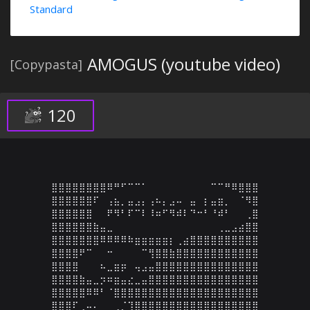
Standard
AMOGUS (youtube video)
[Copypasta]
120
⣿⣿⣿⣿⣿⣿⣿⣿⠿⠛⠋⠉⠉⠁⠀⠀⠀⠀⠀⠀⠀⠀⠀⠉⠉⠛⠿⣿⣿⣿

⣿⣿⣿⣿⣿⣿⠏⠀⢠⣦⡀⣤⣠⡄⢠⠦⡄⣠⠤⠀⣤⠀⡆⣤⣶⡀⠀⠈⠻⣿

⣿⣿⣿⣿⣿⣿⠀⠀⠟⠻⠃⠏⠉⠇⠸⠶⠋⠻⠾⠇⠙⠒⠃⠘⠾⠃⠀⠀⢀⣿

⣿⣿⣿⣿⣿⣿⣷⣤⣀⠀⠀⠀⠀⠀⠀⠀⠀⠀⠀⠀⠀⠀⠀⠀⢀⣀⣠⣴⣿⣿

⣿⣿⣿⣿⣿⣿⣿⠿⠿⠿⠿⠷⣶⣶⣶⣶⣶⡆⢀⣴⣿⣿⣿⣿⣿⣿⣿⣿⣿⣿

⣿⣿⣿⣿⠟⠉⠀⠀⠒⠀⠀⠀⠀⠉⢻⣿⣿⣷⣿⣿⣿⣿⣿⣿⣿⣿⣿⣿⣿⣿

⣿⣿⣿⣿⠀⠀⠀⠦⣀⣶⡶⠀⢤⣠⣤⣿⣿⣿⣿⣿⣿⣿⣿⣿⣿⣿⣿⣿⣿⣿

⣿⣿⣿⣿⣷⣤⣀⡲⠶⣶⣤⣔⣀⣤⣿⣿⣿⣿⣿⣿⣿⣿⣿⣿⣿⣿⣿⣿⣿⣿

⣿⣿⣿⣿⣿⠿⠿⠃⠈⣿⣿⣿⣿⣿⣿⣿⣿⣿⣿⣿⣿⣿⣿⣿⣿⣿⣿⣿⣿⣿

⣿⣿⣿⠏⢀⠤⠄⠀⠀⢀⡈⢹⣿⣿⣿⣿⣿⣿⣿⣿⣿⣿⣿⣿⣿⣿⣿⣿⣿⣿
