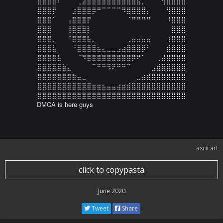
⣿⣿⣿⣿⠏⠀⠀⠀⢀⣴⣿⣿⣿⣿⣿⣿⣿⣿⣿⣿⣦⡀⠀⠀⠀⢻⣿⣿⣿⣿

⣿⣿⣿⡟⠀⠀⠀⣰⣿⣿⣿⡿⠛⠉⠉⠉⠉⠻⣿⣿⣿⣿⡄⠀⠀⠀⢻⣿⣿⣿

⣿⣿⣿⠁⠀⠀⢠⣿⣿⣿⡟⠀⠀⠀⠀⠀⠀⠀⠈⠛⠛⠛⠛⠀⠀⠀⠸⣿⣿⣿

⣿⣿⣿⠀⠀⠀⢸⣿⣿⣿⡇⠀⠀⠀⠀⠀⠀⠀⠀⠀⠀⠀⠀⠀⠀⠀⠀⣿⣿⣿

⣿⣿⣿⡀⠀⠀⠈⣿⣿⣿⣧⡀⠀⠀⠀⠀⠀⠀⢀⣤⣤⣤⣤⠀⠀⠀⢰⣿⣿⣿

⣿⣿⣿⣧⠀⠀⠀⠘⣿⣿⣿⣿⣦⣄⣀⣀⣠⣴⣿⣿⣿⡿⠃⠀⠀⠀⣾⣿⣿⣿

⣿⣿⣿⣿⣧⠀⠀⠀⠈⠻⣿⣿⣿⣿⣿⣿⣿⣿⣿⡿⠟⠁⠀⠀⢀⣼⣿⣿⣿⣿

⣿⣿⣿⣿⣿⣷⣄⠀⠀⠀⠀⠉⠛⠛⠻⠟⠛⠛⠉⠀⠀⠀⠀⣠⣾⣿⣿⣿⣿⣿

⣿⣿⣿⣿⣿⣿⣿⣷⣤⣀⠀⠀⠀⠀⠀⠀⠀⠀⠀⠀⣀⣴⣾⣿⣿⣿⣿⣿⣿⣿

⣿⣿⣿⣿⣿⣿⣿⣿⣿⣿⣿⣶⣶⣦⣤⣤⣴⣶⣾⣿⣿⣿⣿⣿⣿⣿⣿⣿⣿⣿

⣿⣿⣿⣿⣿⣿⣿⣿⣿⣿⣿⣿⣿⣿⣿⣿⣿⣿⣿⣿⣿⣿⣿⣿⣿⣿⣿⣿⣿⣿

DMCA is here guys
ascii art
click to copypasta
June 2020
Tweet
Share