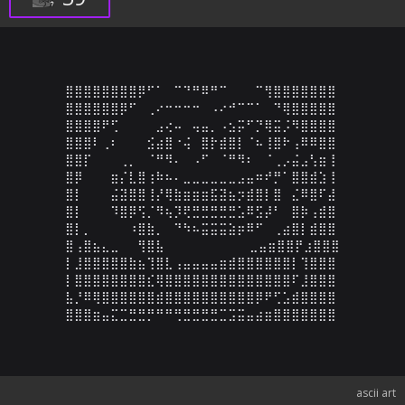
⣿⣿⣿⣿⣿⣿⣿⣿⡿⠋⠁⠀⠉⠙⠛⠿⠛⠉⠀⠀⠀⠉⢻⣿⣿⣿⣿⣿⣿⣿

⣿⣿⣿⣿⣿⣿⡿⠋⠀⢀⠔⠒⠒⠒⠒⠀⠠⠔⠚⠉⠉⠁⠀⠙⢿⣿⣿⣿⣿⣿

⣿⣿⣿⣿⠟⢋⠀⠀⠀⠀⣠⢔⠤⠀⢤⣤⡀⠠⣢⡭⠋⡙⢿⣭⡨⠻⣿⣿⣿⣿

⣿⣿⣿⠇⢀⠆⠀⠀⠀⣪⣴⣿⠐⢬⠀⣿⡗⣾⣿⡇⠈⠦⢸⣿⠗⢠⠿⠿⣿⣿

⣿⣿⡏⠀⠀⠀⢀⡀⠀⠈⠛⠻⠄⠀⠠⠋⠀⠈⠛⠻⠆⠀⠈⢀⡠⣬⣠⢣⣶⢸

⣿⡿⠀⠀⠀⣶⡌⣇⣿⢰⠷⠦⠄⣀⣀⣀⣀⣀⣀⣠⣤⠶⠞⡛⠁⣿⣿⣾⣱⢸

⣿⡇⠀⠀⠀⣬⣽⣿⣿⢸⡜⢿⣷⣶⣶⣶⣯⣽⣦⡲⣾⣿⡇⣿⠀⣌⠿⣿⠏⣼

⣿⡇⠀⠀⠀⠹⣿⡿⢫⡈⠻⢦⡹⢟⣛⣛⣛⣛⣛⣡⠿⣫⡼⠃⠀⣿⡷⢠⣾⣿

⣿⡇⡀⠀⠀⠀⠀⠰⣿⣷⡀⠀⠙⠳⠦⣭⣭⣭⣵⡶⠿⠋⠀⢀⣴⣿⡇⣾⣿⣿

⣿⢠⣿⣦⣄⣀⠀⠀⢻⣿⣧⠀⠀⠀⠀⠀⠀⠀⠀⠀ ⣀⣤⣶⣿⣿⡟⣰⣿⣿⣿

⡇⣸⣿⣿⣿⣿⣿⣷⣦⢹⣿⣇⢠⣤⣤⣤⣤⣶⣾⣿⣿⣿⣿⣿⣿⡇⢹⣿⣿⣿

⡇⣿⣿⣿⣿⣿⣿⣿⣿⣎⢿⣿⣿⣿⣿⣿⣿⣿⣿⣿⣿⣿⣿⣿⣿⠏⣸⣿⣿⣿

⣧⡘⠿⢿⣿⣿⣿⣿⣿⣿⣾⣿⣿⣿⣿⣿⣿⣿⣿⣿⣿⡿⠟⢋⣡⣾⣿⣿⣿⣿

⣿⣿⣿⣶⣤⣍⣉⣛⣛⡛⠛⠛⢛⣛⣛⣛⣛⣉⣩⣭⣤⣴⣶⣿⣿⣿⣿⣿⣿⣿
ascii art