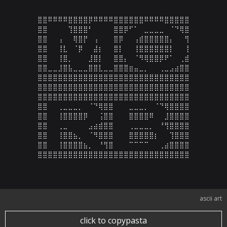
⣿⣿⠿⠿⠿⠿⣿⣿⣿⣿⡿⠿⠿⠿⠿⣿⣿⣿⣿⣿⣿⠿⠿⠿⠿⣿⣿⣿⣿⣿

⣿⣿⠀⠀⠀⠀⢹⣿⣿⣿⠃⠀⠀⠀⠀⣿⣿⡿⠋⠁⠀⣀⣀⣀⣀⠀⠈⠙⢿⣿

⣿⣿⠀⠀⢠⠀⠀⢿⣿⡟⠀⢠⠀⠀⠀⣿⡿⠀⠀⢠⣾⣿⣿⣿⣿⣿⡄⠀⠀⢻

⣿⣿⠀⠀⢸⣇⠀⠈⡿⠀⠀⣼⡆⠀⠀⣿⡇⠀⠀⢸⣿⣿⣿⣿⣿⣿⡇⠀⠀⢸

⣿⣿⠀⠀⢸⣿⡀⠀⠀⠀⣸⣿⡇⠀⠀⣿⣿⡄⠀⠈⠻⢿⣿⣿⡿⠟⠁⠀⢀⣾

⣿⣿⣀⣀⣸⣿⣧⣀⣀⣀⣿⣿⣇⣀⣀⣿⣿⣿⣶⣤⣀⡀⠀⠀⢀⣀⣠⣴⣿⣿

⣿⣿⣿⣿⣿⣿⣿⣿⣿⣿⣿⣿⣿⣿⣿⣿⣿⣿⣿⣿⣿⣿⣿⣿⣿⣿⣿⣿⣿⣿

⣿⣿⣿⣿⣿⣿⣿⣿⣿⣿⣿⣿⣿⣿⣿⣿⣿⣿⣿⣿⣿⣿⣿⣿⣿⣿⣿⣿⣿⣿

⣿⣿⣿⣿⣿⣿⣿⣿⣿⣿⣿⣿⣿⣿⣿⣿⣿⣿⣿⣿⣿⣿⣿⣿⣿⣿⣿⣿⣿⣿

⣿⣿⠀⠀⢀⣀⣀⣀⡀⠀⠈⠙⢿⣿⣿⠀⠀⠀⣀⣀⣀⡀⠀⠈⠙⢿⣿⣿⣿⣿

⣿⣿⠀⠀⢸⣿⣿⣿⣿⡿⠀⠀⢨⣿⣿⠀⠀⠀⣿⣿⣿⣿⠿⠀⠀⣸⣿⣿⣿⣿

⣿⣿⠀⠀⢀⣀⠀⠀⠀⠀⣠⣴⣾⣿⣿⠀⠀⠀⢀⣀⣀⣀⡀⠀⠘⢻⣿⣿⣿⣿

⣿⣿⠀⠀⢸⣿⣿⣦⡀⠀⠈⠻⣿⣿⣿⠀⠀⠀⣿⣿⣿⣿⣿⡆⠀⠀⢹⣿⣿⣿

⣿⣿⠀⠀⢸⣿⣿⣿⣿⣦⡀⠀⠘⢻⣿⠀⠀⠀⠉⠉⠉⠉⠀⠀⢀⣴⣿⣿⣿⣿

⣿⣿⣿⣿⣿⣿⣿⣿⣿⣿⣿⣿⣿⣿⣿⣿⣿⣿⣿⣿⣿⣿⣿⣿⣿⣿⣿⣿⣿⣿
ascii art
click to copypasta