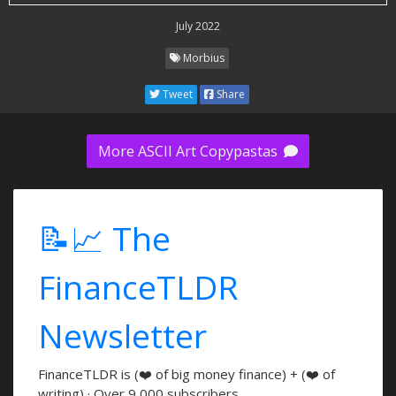
July 2022
Morbius
Tweet
Share
More ASCII Art Copypastas
📝📈 The
FinanceTLDR
Newsletter
FinanceTLDR is (❤️ of big money finance) + (❤️ of
writing) · Over 9,000 subscribers