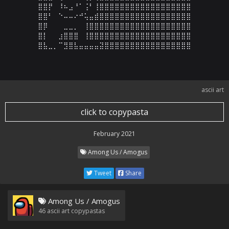
⣿⣿⡟⠀⠸⠦⣠⠘⠁⢨⠃⢸⣿⣿⣿⣿⣿⣿⣿⣿⣿⣿⣿⣿⣿⣿⣿⣿⣿⣿

⣿⣿⠃⠀⠑⠤⠤⠔⠚⢥⣤⣾⣿⣿⣿⣿⣿⣿⣿⣿⣿⣿⣿⣿⣿⣿⣿⣿⣿⣿

⣿⡿⠀⠀⠀⣀⣀⡀⠀⢸⣿⣿⣿⣿⣿⣿⣿⣿⣿⣿⣿⣿⣿⣿⣿⣿⣿⣿⣿⣿

⣿⡇⠀⠀⣰⣿⣿⣿⠀⢸⣿⣿⣿⣿⣿⣿⣿⣿⣿⣿⣿⣿⣿⣿⣿⣿⣿⣿⣿⣿

⣿⣧⣀⡀⠉⣻⣿⣧⣤⣤⣤⣤⣽⣿⣿⣿⣿⣿⣿⣿⣿⣿⣿⣿⣿⣿⣿⣿⣿⣿
ascii art
click to copypasta
February 2021
Among Us / Amogus
Tweet
Share
Among Us / Amogus
46
ascii art copypastas