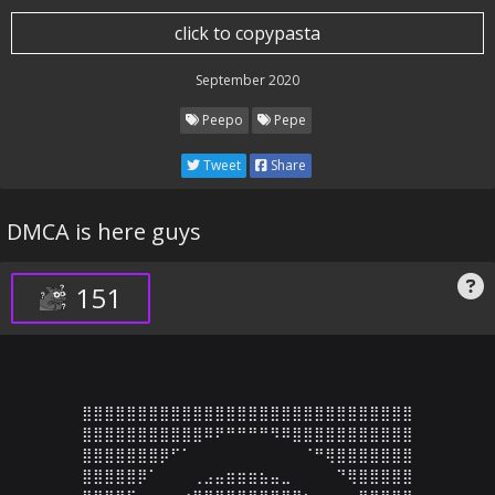
click to copypasta
September 2020
Peepo
Pepe
Tweet
Share
DMCA is here guys
151
⣿⣿⣿⣿⣿⣿⣿⣿⣿⣿⣿⣿⣿⣿⣿⣿⣿⣿⣿⣿⣿⣿⣿⣿⣿⣿⣿⣿⣿⣿

⣿⣿⣿⣿⣿⣿⣿⣿⣿⣿⣿⠿⠟⠛⠛⠛⠛⠻⠿⣿⣿⣿⣿⣿⣿⣿⣿⣿⣿⣿

⣿⣿⣿⣿⣿⣿⣿⡿⠋⠁⠀⠀⠀⠀⠀⠀⠀⠀⠀⠀⠈⠛⢿⣿⣿⣿⣿⣿⣿⣿

⣿⣿⣿⣿⣿⡿⠁⠀⠀⠀⢀⣠⣤⣶⣶⣶⣦⣤⣀⠀⠀⠀⠀⠙⢿⣿⣿⣿⣿⣿
