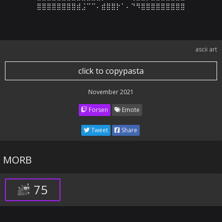
⣿⣿⣿⣿⣿⣿⣿⣿⣾⣨⠉⠉⠄⣾⣿⣿⡗⠁⠄⠙⠻⣿⣿⣿⣿⣿⣿⣿⣿⣿
ascii art
click to copypasta
November 2021
Forsen
Emote
Tweet
Share
MORB
75