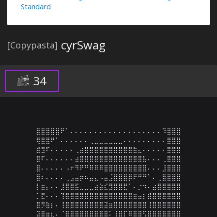
Standard
cyrSwag
[Copypasta]
34
⣿⣿⣿⣿⣿⠟⠁⠄⠄⠄⠄⠄⠄⠄⠄⠄⠄⠄⠄⠄⠄⠄⠄⠄⠄⠄⠹⣿⣿⣿

⢿⣿⣿⠟⠁⠄⠄⠄⠄⠄⠄⢀⣀⣀⣀⣀⣀⣀⠄⠄⠄⠄⠄⠄⠄⠄⠄⣿⣿⣿

⣾⣻⠏⠄⠄⠄⠄⠄⢀⣴⣿⣿⣿⣿⣿⣿⣿⣿⣿⣿⣷⣄⠄⠄⠄⠄⠄⣿⣿⣿

⣿⠏⠄⠄⠄⠄⠄⠄⣴⣿⣿⣿⣿⣿⣿⣿⣿⣿⣿⣿⣿⣿⣧⠄⠄⠄⢀⣿⣿⣿

⣿⠄⠄⠄⠄⠄⠠⠖⠻⠟⠛⠿⠿⠿⣿⣿⣿⣿⣿⣿⣿⣿⣿⠄⠄⠄⣸⣿⣿⣿

⣿⠆⠄⠄⠄⠄⢀⣠⣤⡶⠦⣤⣄⠠⣤⣨⣿⣿⣿⡿⠟⠛⠛⠁⠄⢀⣿⣿⣿⣿

⡇⣶⡄⠄⠄⣸⣿⣿⣯⣀⣀⣀⣴⣵⣎⣻⣿⣿⣟⠁⠄⡐⠲⠄⣴⣿⣿⣿⣿⣿

⡁⣟⠄⠄⠄⢹⣿⣿⣿⣿⣿⣿⣿⣿⣿⣿⣿⣿⣿⣿⣶⣤⡆⣾⣿⣿⣿⣿⣿⣿

⣿⡻⣷⡆⠄⢸⣿⣿⣿⣿⣿⣿⣿⣿⣽⣶⣿⣿⣿⣿⣿⣿⣿⢸⣿⣿⣿⣿⣿⣿

⣽⣿⣶⣆⠄⠈⣿⣿⣿⣿⣿⣿⣿⣿⣿⠅⢸⣿⡏⠿⣿⣿⢫⣿⣿⣿⣿⣿⣿⣿
