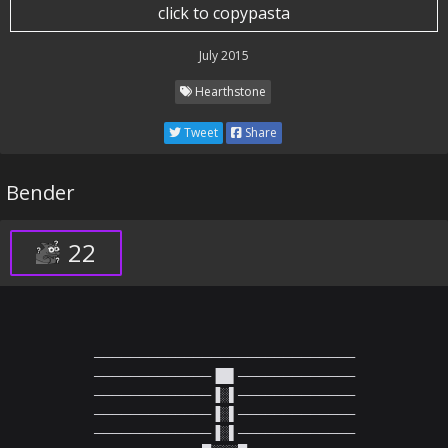
click to copypasta
July 2015
Hearthstone
Tweet
Share
Bender
22
─────────────────────────────

─────────────▐█▌─────────────

─────────────▐░▌─────────────

─────────────▐░▌─────────────

─────────────▐░▌─────────────
