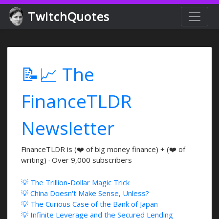
TwitchQuotes
📝📈 The
FinanceTLDR
Newsletter
FinanceTLDR is (❤️ of big money finance) + (❤️ of
writing) · Over 9,000 subscribers
💡 The Trillion-Dollar Magic Trick
💡 China Doesn't Make Sense, Unless?
💡 The Curious Case of the Bank of Japan
💡 Infinite Leverage and the Secured Lending