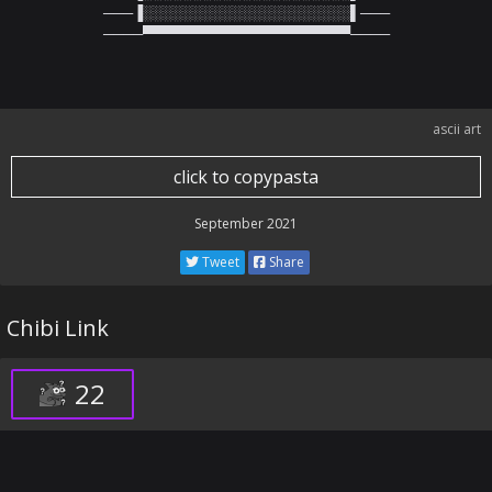
───▐░░░░░░░░░░░░░░░░░░░░░▌───

────▀▀▀▀▀▀▀▀▀▀▀▀▀▀▀▀▀▀▀▀▀────
ascii art
click to copypasta
September 2021
Tweet
Share
Chibi Link
22