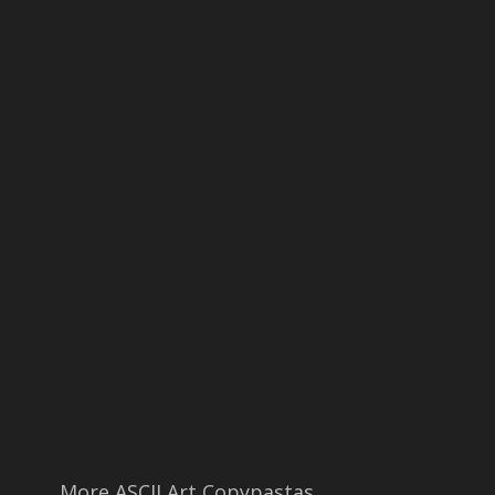
More ASCII Art Copypastas