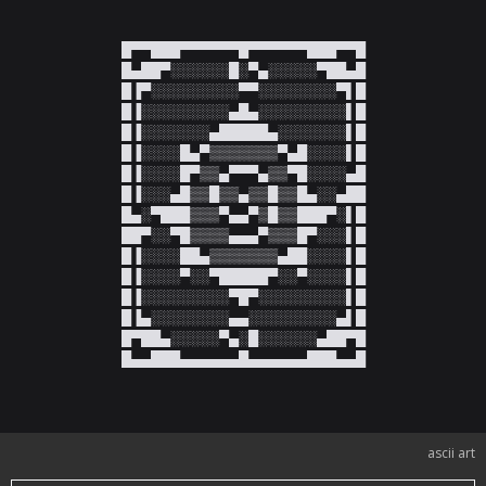
█▀▀███▀▀▀▀▀▀█▀▀▀▀▀▀███▀▀█

█▄██▀░░░░░░█░▀▄░░░░░▀██▄█

█▐▀░░░░░░░░░▀▀░░░░░░░░▀▌█

█▐░░░░░░░░░▄█▄░░░░░░░░░▌█

█▐░░░░░░░▄█████▄░░░░░░░▌█

█▐░░░░█▄▀▒▒▒▒▒▒▒▀▄█░░░░▌█

█▐░░░░█▀▒▒▄▀▀▀▄▒▒▀█░░░░▄█

█▐░░░▄█▒▒█▒▒▄▒▒█▒▒█▄░░▄██

█▄░▀███▒▒▒▀▄▄▀▒█▒▒███▀░▌█

██▀░░▀█▒▒▒▒▄▄▄▀▒▒▒█▀░░░▌█

█▐░░░░██▄▒▒▒▒▒▒▒▄██░░░░▌█

█▐░░░░▀░░▀█████▀░░▀░░░░▌█

█▐░░░░░░░░░▀█▀░░░░░░░░░▌█

█▐▄░░░░░░░░▄▄░░░░░░░░░▄▌█

█▀██▄░░░░░▀▄░█░░░░░░▄██▀█

█▄▄███▄▄▄▄▄▄█▄▄▄▄▄▄███▄▄█
ascii art