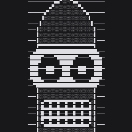
──────────▄▄▀░░░▀▄▄──────────

────────▄▀░░░░░░░░░▀▄────────

──────▄▀░░░░░░░░░░░░░▀▄──────

─────▐░░░░░░░░░░░░░░░░░▌─────

────▐░░░░░░░░░░░░░░░░░░░▌────

───▐░░░░░░░░░░░░░░░░░░░░░▌───

───▐░░░░░░░░░░░░░░░░░░░░░▌───

───▐░░░░░░░░░░░░░░░░░░░░░▌───

───▐▀▀▀▀▀▀▀▀▀▀▀▀▀▀▀▀▀▀▀▀▀▌───

──▄███████████████████████▄──

─████▀────▀███████▀────▀███▄─

─███▀───────█████────────███─

─███───███───███───███───███─

─███───▀▀▀───███───▀▀▀───███─

─▀███▄─────▄█████▄─────▄███▀─

──▀███████████████████████▀──

───▐░░░░░░░░░░░░░░░░░░░░░▌───

───▐░░░░░░░░░░░░░░░░░░░░░▌───

───▐░▄▀▀█▀▀█▀▀█▀▀█▀▀█▀▀▄░▌───

───▐░█▄▄█▄▄█▄▄█▄▄█▄▄█▄▄█░▌───

───▐░█──█──█──█──█──█──█░▌───

───▐░█▀▀█▀▀█▀▀█▀▀█▀▀█▀▀█░▌───

───▐░▀▄▄█▄▄█▄▄█▄▄█▄▄█▄▄▀░▌───

───▐░░░░░░░░░░░░░░░░░░░░░▌───
