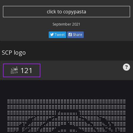
click to copypasta
September 2021
Tweet
Share
SCP logo
121
⣿⣿⣿⣿⣿⣿⣿⣿⣿⣿⣿⣿⣿⣿⣿⣿⣿⣿⣿⣿⣿⣿⣿⣿⣿⣿⣿⣿⣿⣿⣿⣿⣿⣿⣿⣿⣿⣿⣿⣿

⣿⣿⣿⣿⣿⣿⣿⣿⣿⣿⣿⣿⣿⣿⣿⣿⣿⣿⣿⣿⣿⣿⣿⣿⣿⣿⣿⣿⣿⣿⣿⣿⣿⣿⣿⣿⣿⣿⣿⣿

⣿⣿⣿⣿⣿⣿⣿⣿⣿⣿⣿⣿⣿⣿⣿⣿⡇⣴⣤⣤⣤⣤⣤⡄⢹⣿⣿⣿⣿⣿⣿⣿⣿⣿⣿⣿⣿⣿⣿⣿

⣿⣿⣿⣿⣿⣿⣿⠟⢋⣵⣿⣿⣿⡿⠛⣩⣤⣿⣿⣿⣿⣿⣿⣿⣬⣙⠻⣿⣿⣿⣷⡍⠛⢿⣿⣿⣿⣿⣿⣿

⣿⣿⣿⣿⠟⢹⠃⣠⣾⣿⣿⡿⢋⣴⣿⣿⣿⣿⠿⠿⠈⠿⢿⣿⣿⣿⣷⣤⡙⣿⣿⣿⢦⡀⢣⠙⣿⣿⣿⣿

⣿⣿⡿⡿⠀⡯⠊⣡⣿⣿⠏⣴⣿⣿⣿⠟⠁⣀⣤⣤⠀⣤⣤⡀⠙⠻⣿⣿⣿⣌⢻⣿⣧⡉⠺⡄⢸⠹⣿⣿
