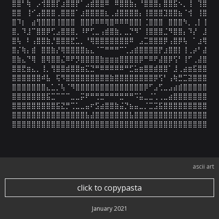
⣿⣿⠃⢷⠀⡠⢺⣿⣿⡏⣰⣿⣿⡟⠁⣠⣾⣿⣿⠿⠀⠿⣿⣿⣷⡄⠘⣿⣿⣿⡄⣿⣿⣯⠢⡀⢸⠀⢹⣿

⣿⣿⠀⢸⠊⣠⣿⣿⣿⢀⣿⣿⣿⠁⣰⣿⣿⣿⣿⣆⢀⣼⣿⣿⣿⣿⡄⢸⣿⣿⣿⣹⣿⣿⣦⠈⢺⠀⢸⣿

⣿⠹⡆⠀⣴⢻⣿⣿⣿⢸⣿⣿⣿⠀⣿⣿⡿⠿⠿⢿⣿⠿⠿⠿⣿⣿⡇⢈⣿⣿⣿⠀⣿⣿⣿⠳⡀⢀⡇⢸

⣿⡀⠹⣸⠉⣿⣿⡿⢋⣠⣿⣿⣿⡀⠸⠟⢋⣀⢠⣾⣿⣷⡀⣀⡙⠻⠁⢸⣿⣿⣿⣈⠻⣿⣿⡄⠹⡜⠀⣸

⣿⢧⠀⠇⢠⣿⣿⣷⡘⣿⣿⣿⣟⣁⡀⠘⢿⣿⣿⣿⣿⣿⣿⣿⠿⠀⣠⣉⣿⣿⣿⡿⢠⣿⡿⢧⠀⠁⣰⢿

⣿⡌⢷⡄⣾⠀⣿⣿⣷⡜⢿⣿⣿⣿⣿⣦⣄⠈⠉⠛⠛⠛⠉⢁⣠⣾⣿⣿⣿⣿⡟⣰⣿⣿⡇⢸⢀⡴⠃⣼

⣿⣷⣄⠙⢿⠀⣿⢿⣿⣿⣌⠿⠟⡻⣿⣿⣿⣿⣷⣶⣶⣶⣿⣿⣿⣿⡿⠛⠿⠟⣼⣿⡿⢫⠃⢸⠋⢀⣼⣿

⣿⣿⣟⣶⣄⡀⢸⡀⢻⣿⣿⣾⣿⣿⣶⣍⣙⠛⠿⠿⠿⠿⠿⠛⣋⣥⣶⣿⣿⣾⣿⣿⠁⣸⢀⣴⣶⣯⣿⣿

⣿⣿⣿⣿⣿⣿⠾⣧⠀⢯⠻⣿⣿⣿⣿⣿⣿⣿⣿⣿⣷⣿⣿⣿⣿⣿⣿⣿⣿⡿⢫⠃⢠⢷⣛⣉⣽⣿⣿⣿

⣿⣿⣿⣿⣿⣿⣿⣄⣁⡈⢧⠈⠻⣿⣿⣿⣿⣿⣿⣿⣿⣿⣿⣿⣿⣿⣿⡿⠋⣠⢋⣀⣠⣴⣾⣿⣿⣿⣿⣿

⣿⣿⣿⣿⣿⣿⣿⣯⣉⠉⠉⠉⣀⣀⡭⠟⠛⢛⣛⠛⠛⠛⣛⠛⠛⠩⣥⣀⣈⢁⢀⣀⣴⣿⣿⣿⣿⣿⣿⣿

⣿⣿⣿⣿⣿⣿⣿⣿⣿⣯⣝⡛⢉⣁⣀⣤⠖⣫⣴⣿⣿⣷⣬⡙⣦⣤⣀⡈⣉⣩⣯⣿⣿⣿⣿⣿⣿⣿⣿⣿

⣿⣿⣿⣿⣿⣿⣿⣿⣿⣿⣿⣿⣿⣿⣿⣧⣼⣿⣿⣿⣿⣿⣿⣿⣧⣿⣿⣿⣿⣿⣿⣿⣿⣿⣿⣿⣿⣿⣿⣿

⣿⣿⣿⣿⣿⣿⣿⣿⣿⣿⣿⣿⣿⣿⣿⣿⣿⣿⣿⣿⣿⣿⣿⣿⣿⣿⣿⣿⣿⣿⣿⣿⣿⣿⣿⣿⣿⣿⣿⣿
ascii art
click to copypasta
January 2021