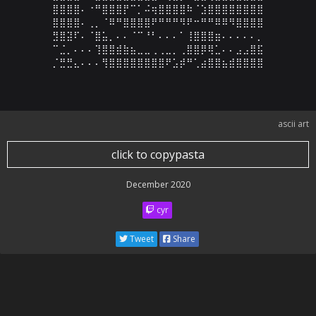
⣿⣿⣿⣿⠄⠐⠛⣿⣿⣿⡟⠉⡁⠬⢶⣿⣿⣿⣿⠷⠈⣱⣿⣿⣿⣿⣿⣿⣿⣿

⣿⣿⣿⣿⠄⢀⡀⠈⠿⠛⣿⣿⣿⣿⠟⠛⠛⠛⠻⠟⠒⠛⠛⠿⠿⠻⣿⣿⣿⣿

⣻⣿⣽⠏⠄⠈⣿⣥⡀⠄⠄⠈⠉⠘⠃⠄⠄⠄⠁⢸⣿⣿⣿⣶⠄⠄⠄⠄⠄⡀

⠉⣈⡀⠄⠄⠄⢹⣿⣿⣾⣷⣦⣀⣀⢀⢀⣀⡀⢀⣿⣿⡿⢿⣁⠄⠄⣠⣠⣿⣯

⡈⣛⣛⣄⠄⠄⠄⢻⣿⣿⣿⣿⣿⣿⣿⣿⠟⣡⡾⠛⢁⣴⣿⣿⣦⣾⣿⣿⣿⣿
ascii art
click to copypasta
December 2020
cyr
Tweet
Share