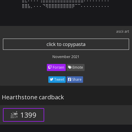
⣿⣿⣧⡀⠄⠄⠄⠙⢿⣿⣿⣿⣿⣿⣿⣿⣿⡿⠉⠉⠄⠄⠄⠄⠄⠄⠄⠄⠄⠄
ascii art
click to copypasta
November 2021
Forsen
Emote
Tweet
Share
Hearthstone cardback
1399