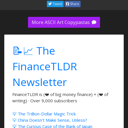
Tweet
Share
More ASCII Art Copypastas
📝📈 The
FinanceTLDR
Newsletter
FinanceTLDR is (❤️ of big money finance) + (❤️ of
writing) · Over 9,000 subscribers
💡 The Trillion-Dollar Magic Trick
💡 China Doesn't Make Sense, Unless?
💡 The Curious Case of the Bank of Japan