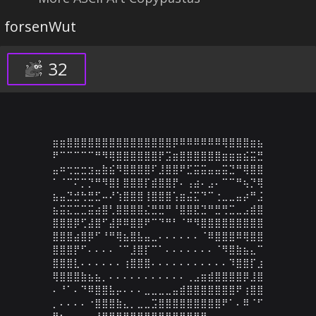
forsenWut
32
⣶⣶⣿⣿⣿⣿⣿⣿⣿⣿⣿⣿⣿⣿⣿⣿⣿⡿⠿⠿⠿⠿⠿⠿⢿⣿⣿⣿⣶⣦

⠟⠉⠉⠉⠉⠉⠛⠻⢿⣿⣿⣿⣿⣿⣿⡟⣩⣶⣿⣿⣿⣿⣿⣿⣶⣶⣶⣮⣭⣛

⣤⠶⢒⣒⣒⣲⣤⣷⣮⠻⣿⣿⣿⣿⠏⣸⣿⣿⠟⣋⣭⣭⣤⣤⣭⣙⠛⢿⣿⣿

⠁⠈⠉⠍⡉⡙⠛⠻⣿⡇⣿⣿⣿⡏⣾⣿⣿⡟⠄⢠⣴⠄⣠⠄⠉⠉⠛⢦⡙⢿

⣦⣤⣙⣚⢓⣛⣋⠤⠜⢱⣿⣿⣿⢸⣿⣿⣿⢡⣶⣬⣍⠙⠉⢐⣀⣀⣤⡴⠛⣨

⣦⣭⣍⣉⣉⣭⣴⣿⢃⣿⣿⣿⣿⣌⣛⣛⠛⠘⣿⣿⣟⣙⠛⣛⢛⣉⣀⣠⣾⣿

⣿⣿⣿⡿⢋⣼⣿⠋⣼⡿⠿⣿⣿⠟⠉⠙⠛⠃⠈⠛⠻⣿⣿⣿⣿⣿⣿⣿⣿⣿

⣿⣿⣿⣴⣿⡿⠋⠘⠛⢿⣦⣿⣧⣤⣀⠄⠄⠄⠄⠄⠄⠈⠿⣿⣿⣿⠿⢿⣿⣿

⣿⣿⣿⡟⠋⠄⠄⠄⠄⠈⠉⣸⣿⡏⠉⠁⠄⠄⠄⠄⠄⠄⠄⠈⠻⣿⣷⣦⣄⠉

⣿⣿⣿⣇⠄⠄⠄⠄⠄⠄⢰⣿⣿⣿⠄⠄⠄⠄⠄⠄⠄⠄⠄⠄⠄⠹⣿⣿⡏⣰

⢿⣿⣿⣿⣷⣦⣦⡀⠄⠄⠄⠄⠄⠄⠄⠄⠄⠄⠄⢀⣠⣶⣾⣿⣿⣿⣿⡿⣸⣿

⠄⠘⠁⠄⠙⠿⣿⣿⣧⡤⠄⠄⠄⣀⣀⣀⣀⣤⣾⣿⣿⣿⣿⣿⣿⣿⠟⢰⣿⣿

⡀⠄⠄⠄⠄⠐⣿⣿⣿⣷⣄⡀⣀⣀⣩⣿⣿⣿⣿⣿⣿⣿⣿⣿⠟⠁⠄⠿⠈⠋

⣿⣆⠄⠄⠄⠄⢸⣿⣿⣿⣿⣿⣿⣿⣿⣿⣿⣿⣿⣿⣿⠟⠄⠄⠄⠄⠄⠄⠄⠄
