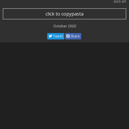
ascii art
click to copypasta
October 2020
Tweet
Share