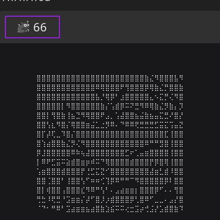
66
⣿⣿⣿⣿⣿⣿⣿⣿⣿⣿⣿⣿⣿⣿⣿⣿⣿⣿⣿⣿⣿⣿⣷⣌⠻⣿⣿⣿⣧⠻

⣿⣿⣿⣿⣿⣿⣿⣿⣿⣿⣿⣿⠿⢿⣿⣿⣿⠟⢻⣿⣿⣿⡿⢿⣷⣌⡛⣿⣿⣷

⣿⣿⣿⣿⣿⣿⣿⣿⣿⣿⣿⣿⣧⡘⢿⡿⠃⣰⣿⣿⣿⣿⣿⣄⠢⣍⡛⢌⠻⣿

⣿⣿⣿⣿⣿⡇⠻⣿⣿⣿⣿⣿⣿⣷⡌⢡⣾⡿⠭⠝⣛⠻⠿⢿⣷⣌⡻⣷⡄⡹

⣿⣿⡇⢻⣿⣷⢸⣦⣙⠻⢿⣿⣿⠟⣠⡀⢡⣼⣿⣿⣦⣬⣷⣦⣤⣍⣛⠜⣿⡜

⣿⣿⢣⣆⠻⣿⡌⢿⣿⣿⣶⣬⣁⣐⡻⠿⠄⠙⠿⠿⢟⣛⣛⣛⣋⣭⣍⢩⣤⣝

⣿⡏⡼⢏⣀⠹⣿⡌⣿⣿⣿⣿⣿⣿⣿⣿⣿⣿⣿⣿⣿⣿⣿⣿⣿⣿⣏⢸⣿⣿

⣿⢱⣴⣿⣿⣷⣌⡻⢌⠻⣿⣿⣿⣿⣿⣿⣿⣿⣿⣿⣿⣿⠿⠛⠛⣻⣿⢸⣿⣿

⡿⣸⣿⣿⣿⣿⣿⠿⠷⢦⣼⣿⣿⣿⣿⣿⣿⣿⣋⠖⢁⣤⣶⣿⣿⣿⣿⢸⣿⣿

⡇⠿⠟⣋⣭⠭⣵⣾⣿⣶⡶⠾⠭⠙⢿⣿⣿⣿⣿⣾⣿⣿⣿⡟⡿⣿⢿⢸⣿⣿

⢡⣶⣿⣿⣿⣾⣿⣿⣿⡟⢘⣋⣍⣝⠊⣿⣿⣿⣿⣿⣿⣿⣿⣼⣶⣃⣾⠸⣿⣿

⣿⣿⢈⣿⣿⠃⢸⣿⣿⢣⠋⠶⠶⢊⢹⡿⠿⠛⠛⠉⠻⣿⣿⣿⣿⣿⡿⠇⣿⣿

⣿⡇⢾⣿⣿⢠⣿⣿⣿⣎⠻⠿⠛⢣⠃⠄⣠⣴⣶⣶⡆⣿⣿⣿⡿⠋⠄⠄⢻⣿

⢛⣓⠸⢟⣛⠘⣩⣶⣶⡌⡼⠋⣿⡸⡰⣾⣿⣿⣿⡿⢃⣿⠿⠋⣀⣀⠄⣠⡜⣿

⠈⠙⠂⠛⠿⠃⣩⣴⣶⣶⣦⣴⣿⣷⣱⣮⠭⠭⢔⣒⣩⡴⢚⣨⡜⣡⣾⣿⣷⠹