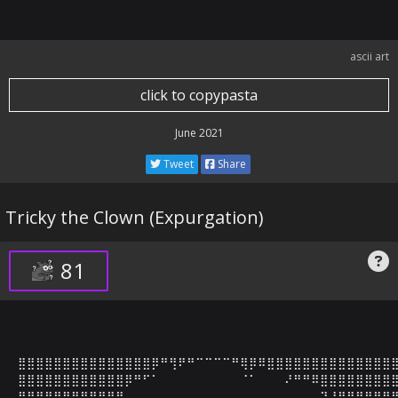
ascii art
click to copypasta
June 2021
Tweet
Share
Tricky the Clown (Expurgation)
81
⣿⣿⣿⣿⣿⣿⣿⣿⣿⣿⣿⣿⣿⣿⣿⡿⠛⢻⠟⠛⠉⠉⠉⠉⠛⢿⡿⠿⣿⣿⣿⣿⣿⣿⣿⣿⣿⣿⣿⣿⣿⣿⣿
⣿⣿⣿⣿⣿⣿⣿⣿⣿⣿⣿⣿⡿⠛⠋⠁⠀⠀⠀⠀⠀⠀⠀⠀⠀⠈⠁⠀⠀⠀⠜⠛⠛⠿⣿⣿⣿⣿⣿⣿⣿⣿⣿
⣿⣿⣿⣿⣿⣿⣿⣿⣿⣿⣿⡟⠀⠀⠀⠀⠀⠀⠀⠀⠀⠀⠀⠀⠀⠀⠀⠀⠀⠀⠀⠀⠀⠀⠙⠼⣿⣿⣿⣿⣿⣿⣿