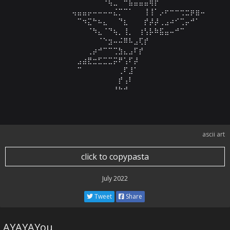
⠀⠀⠀⠀⠀⠀⠀⠀⠀⠀⠀⠀⠀⠀⠀⠀⠀⠀⠘⢦⣀⠈⠓⣦⣤⣤⣤⢶⡟⠁⠀⠀⠀⠀⠀⠀⠀⠀⠀⠀⠀⠀⠀
⠀⠀⠀⠀⠀⠀⠀⠀⠀⠀⠀⠀⢤⣤⣤⡤⠤⠤⠤⠤⣌⡉⠉⠁⠀⠀⢸⢸⠁⡠⠖⠒⠒⢒⣒⡶⣶⠤⠀⠀⠀⠀⠀
⠀⠀⠀⠀⠀⠀⠀⠀⠀⠀⠀⠀⠀⠉⠲⣍⠓⠦⣄⠀⠀⠙⣆⠀⠀⠀⡞⡼⡼⢀⣠⠴⠊⢉⡤⠚⠁⠀⠀⠀⠀⠀⠀
⠀⠀⠀⠀⠀⠀⠀⠀⠀⠀⠀⠀⠀⠀⠀⠈⠳⣄⠈⠙⢦⡀⢸⡀⠀⢰⢣⡧⠷⣯⣤⠤⠚⠉⠀⠀⠀⠀⠀⠀⠀⠀⠀
⠀⠀⠀⠀⠀⠀⠀⠀⠀⠀⠀⠀⠀⠀⠀⠀⠀⠈⠑⣲⠤⠬⠿⠧⣠⢏⡞⠀⠀⠀⠀⠀⠀⠀⠀⠀⠀⠀⠀⠀⠀⠀⠀
⠀⠀⠀⠀⠀⠀⠀⠀⠀⠀⠀⠀⠀⠀⠀⢀⡴⠚⠉⠉⢉⣳⣄⣠⠏⡞⠀⠀⠀⠀⠀⠀⠀⠀⠀⠀⠀⠀⠀⠀⠀⠀⠀
⠀⠀⠀⠀⠀⠀⠀⠀⠀⠀⠀⠀⠀⣠⣴⣟⣒⣋⣉⣉⡭⠟⢡⠏⡼⠀⠀⠀⠀⠀⠀⠀⠀⠀⠀⠀⠀⠀⠀⠀⠀⠀⠀
⠀⠀⠀⠀⠀⠀⠀⠀⠀⠀⠀⠀⠀⠉⠀⠀⠀⠀⠀⠀⠀⢀⠏⣸⠁⠀⠀⠀⠀⠀⠀⠀⠀⠀⠀⠀⠀⠀⠀⠀⠀⠀⠀
⠀⠀⠀⠀⠀⠀⠀⠀⠀⠀⠀⠀⠀⠀⠀⠀⠀⠀⠀⠀⠀⡞⢠⠇⠀⠀⠀⠀⠀⠀⠀⠀⠀⠀⠀⠀⠀⠀⠀⠀⠀⠀⠀
⠀⠀⠀⠀⠀⠀⠀⠀⠀⠀⠀⠀⠀⠀⠀⠀⠀⠀⠀⠀⠘⠓⠚⠀⠀⠀⠀⠀⠀⠀⠀⠀⠀⠀⠀⠀⠀⠀⠀⠀⠀⠀
ascii art
click to copypasta
July 2022
Tweet
Share
AYAYAYou