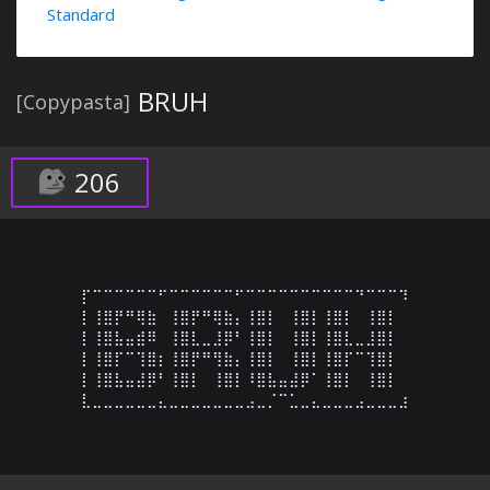
Standard
BRUH
[Copypasta]
206
⡏⠉⠉⠉⠉⠉⠉⠋⠉⠉⠉⠉⠉⠉⠋⠉⠉⠉⠉⠉⠉⠉⠉⠉⠉⠙⠉⠉⠉⠹

⡇⢸⣿⡟⠛⢿⣷⠀⢸⣿⡟⠛⢿⣷⡄⢸⣿⡇⠀⢸⣿⡇⢸⣿⡇⠀⢸⣿⡇⠀

⡇⢸⣿⣧⣤⣾⠿⠀⢸⣿⣇⣀⣸⡿⠃⢸⣿⡇⠀⢸⣿⡇⢸⣿⣇⣀⣸⣿⡇⠀

⡇⢸⣿⡏⠉⢹⣿⡆⢸⣿⡟⠛⢻⣷⡄⢸⣿⡇⠀⢸⣿⡇⢸⣿⡏⠉⢹⣿⡇⠀

⡇⢸⣿⣧⣤⣼⡿⠃⢸⣿⡇⠀⢸⣿⡇⠸⣿⣧⣤⣼⡿⠁⢸⣿⡇⠀⢸⣿⡇⠀

⣇⣀⣀⣀⣀⣀⣀⣄⣀⣀⣀⣀⣀⣀⣀⣠⣀⡈⠉⣁⣀⣄⣀⣀⣀⣠⣀⣀⣀⣰