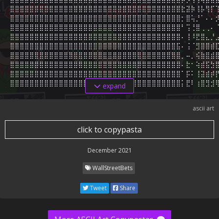
⣿⣿⣿⣿⣿⣿⣿⣿⣿⣿⣿⣿⣿⣿⣿⣿⣿⣿⣿⣿⣿⣿⣿⣿⣿⣿⣿⣿⣿⣿⣿⣿⣿⣿⣿⣗⣽⡷⢸⡧⢻⡏⢹
⣿⣿⣿⣿⣿⣿⣿⣿⣿⣿⣿⣿⣿⣿⣿⣿⣿⣿⣿⣿⣿⣿⣿⣿⣿⣿⣿⣿⣿⣿⣿⣿⣿⣿⣿⡂⣿⢥⡘⠁⠄⠄⡺
⣿⣿⣿⣿⣿⣿⣿⣿⣿⣿⣿⣿⣿⣿⣿⣿⣿⣿⣿⣿⣿⣿⣿⣿⣿⣿⣿⣿⣿⣿⣿⣿⣿⣿⣿⠃⢩⢘⣿⢀⢀⠄⠈
⣿⣿⣿⣿⣿⣿⣿⣿⣿⣿⣿⣿⣿⣿⣿⣿⣿⣿⣿⣿⣿⣿⣿⣿⣿⣿⣿⣿⣿⣿⣿⣿⣿⣿⣿⠄⢸⠸⣟⣿⣄⡘⣠
⣿⣿⣿⣿⣿⣿⣿⣿⣿⣿⣿⣿⣿⣿⣿⣿⣿⣿⣿⣿⣿⣿⣿⣿⣿⣿⣿⣿⣿⣿⣿⣿⣿⣿⣯⠄⢨⠈⣻⣿⣿⣾⣏
⣿⣿⣿⣿⣿⣿⣿⣿⣿⣿⣿⣿⣿⣿⣿⣿⣿⣿⣿⣿⣿⣿⣿⣿⣿⣿⣿⣿⣿⣿⣿⣿⣿⣿⣿⡀⠤⡀⢮⣷⣿⣾⣿
⣿⣿⣿⣿⣿⣿⣿⣿⣿⣿⣿⣿⣿⣿⣿⣿⣿⣿⣿⣿⣿⣿⣿⣿⣿⣿⣿⣿⣿⣿⣿⣿⣿⣿⣿⠄⣗⠂⢵⣾⣯⣳⣿
⣿⣿⣿⣿⣿⣿⣿⣿⣿⣿⣿⣿⣿⣿⣿⣿⣿⣿⣿⣿⣿⣿⣿⣿⣿⣿⣿⣿⣿⣿⣿⣿⣿⣿⣿⠁⡯⠅⢸⣽⣾⡾⡟
⣿⣿⣿⣿⣿⣿⣿⣿⣿⣿⣿⣿⣿⣿⣿⣿⣿⣿⣿⣿⣿⣿⣿⣿⣿⣿⣿⣿⣿⣿⣿⣿⣿⣿⣿⡅⣟⠇⢰⣿⣻⣺
expand
ascii art
click to copypasta
December 2021
WallStreetBets
Tweet
Share