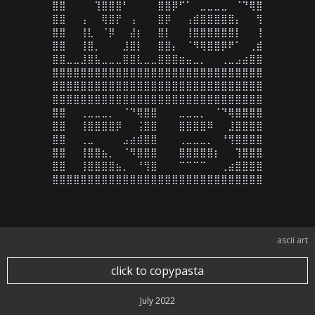
⣿⣿⠀⠀⠀⠀⢹⣿⣿⣿⠃⠀⠀⠀⠀⣿⣿⡿⠋⠁⠀⣀⣀⣀⣀⠀⠈⠙⢿⣿

⣿⣿⠀⠀⢠⠀⠀⢿⣿⡟⠀⢠⠀⠀⠀⣿⡿⠀⠀⢠⣾⣿⣿⣿⣿⣿⡄⠀⠀⢻

⣿⣿⠀⠀⢸⣇⠀⠈⡿⠀⠀⣼⡆⠀⠀⣿⡇⠀⠀⢸⣿⣿⣿⣿⣿⣿⡇⠀⠀⢸

⣿⣿⠀⠀⢸⣿⡀⠀⠀⠀⣸⣿⡇⠀⠀⣿⣿⡄⠀⠈⠻⢿⣿⣿⡿⠟⠁⠀⢀⣾

⣿⣿⣀⣀⣸⣿⣧⣀⣀⣀⣿⣿⣇⣀⣀⣿⣿⣿⣶⣤⣀⡀⠀⠀⢀⣀⣠⣴⣿⣿

⣿⣿⣿⣿⣿⣿⣿⣿⣿⣿⣿⣿⣿⣿⣿⣿⣿⣿⣿⣿⣿⣿⣿⣿⣿⣿⣿⣿⣿⣿

⣿⣿⣿⣿⣿⣿⣿⣿⣿⣿⣿⣿⣿⣿⣿⣿⣿⣿⣿⣿⣿⣿⣿⣿⣿⣿⣿⣿⣿⣿

⣿⣿⣿⣿⣿⣿⣿⣿⣿⣿⣿⣿⣿⣿⣿⣿⣿⣿⣿⣿⣿⣿⣿⣿⣿⣿⣿⣿⣿⣿

⣿⣿⠀⠀⢀⣀⣀⣀⡀⠀⠈⠙⢿⣿⣿⠀⠀⠀⣀⣀⣀⡀⠀⠈⠙⢿⣿⣿⣿⣿

⣿⣿⠀⠀⢸⣿⣿⣿⣿⡿⠀⠀⢨⣿⣿⠀⠀⠀⣿⣿⣿⣿⠿⠀⠀⣸⣿⣿⣿⣿

⣿⣿⠀⠀⢀⣀⠀⠀⠀⠀⣠⣴⣾⣿⣿⠀⠀⠀⢀⣀⣀⣀⡀⠀⠘⢻⣿⣿⣿⣿

⣿⣿⠀⠀⢸⣿⣿⣦⡀⠀⠈⠻⣿⣿⣿⠀⠀⠀⣿⣿⣿⣿⣿⡆⠀⠀⢹⣿⣿⣿

⣿⣿⠀⠀⢸⣿⣿⣿⣿⣦⡀⠀⠘⢻⣿⠀⠀⠀⠉⠉⠉⠉⠀⠀⢀⣴⣿⣿⣿⣿

⣿⣿⣿⣿⣿⣿⣿⣿⣿⣿⣿⣿⣿⣿⣿⣿⣿⣿⣿⣿⣿⣿⣿⣿⣿⣿⣿⣿⣿⣿
ascii art
click to copypasta
July 2022