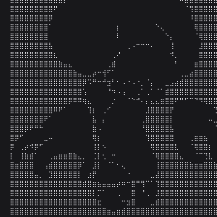
⣿⣿⣿⣿⣿⣿⣿⣿⣿⠟⠀⠀⠀⠀⠀⠀⠀⠀⠀⠀⠀⠀⠀⠀⠀⠀⠀⠀⠀⠀⠀⠀⠀⠀⠀⠀⠈⢻⣿⣿⣿⣿⣿
⣿⣿⣿⣿⣿⣿⣿⣿⡿⠀⠀⠀⠀⠀⠀⠀⠀⠀⠀⠀⠀⠀⠀⠀⠀⠀⠀⠀⠀⠀⠀⠀⠀⠀⠀⠀⠀⠸⣿⣿⣿⣿⣿
⣿⣿⣿⣿⣿⣿⣿⣿⠁⠀⠀⠀⠀⠀⠀⠀⠀⠀⠀⠀⠀⠀⡆⠀⠀⠀⠀⠀⠀⠀⠑⢄⠀⠀⠀⠀⠀⠀⢿⣿⣿⣿⣿
⣿⣿⣿⣿⣿⣿⣿⣿⠀⠀⠀⠀⠀⠀⠀⠀⠀⠀⠀⠀⠀⠀⠇⠀⠀⠀⠀⠀⠀⠀⠀⠀⠑⡄⠀⠀⠀⠀⠈⢿⣿⣿⣿
⣿⣿⣿⣿⣿⣿⣿⣿⣧⠀⠀⠀⠀⠀⠀⠀⠀⠀⠀⠀⠀⠀⠀⠀⢀⠠⠒⠒⠒⠄⠀⠀⠀⢸⠀⠀⠀⠀⠀⣸⣿⣿⣿
⣿⣿⣿⣿⣿⣿⣿⣿⣿⣆⠀⠀⠀⠀⠀⠀⠀⠀⠀⠀⠀⢀⠜⠀⠀⠀⠀⠀⠀⠀⠀⠀⠀⠺⡀⠀⠀⠀⠀⣿⣿⣿⣿
⣿⣿⣿⣿⣿⣿⣿⣿⣿⣿⣷⣤⣄⠀⠀⠀⠀⠀⠀⠀⢀⣾⠀⠀⠀⠀⠀⠀⠀⠀⠀⠀⠀⠀⠃⠀⠀⠀⣶⣿⣿⣿⣿
⣿⣿⣿⣿⣿⣿⣿⣿⣿⣿⣿⣿⣿⣷⣤⣀⣀⡴⠒⢺⠋⠁⠀⠀⠀⠀⠀⠀⠀⠀⠀⠀⠀⠀⠀⢀⣀⣴⣿⣿⣿⣿⣿
⣿⣿⣿⣿⣿⣿⣿⣿⣿⣿⣿⣿⣿⣿⣿⡿⠩⠛⠒⠚⣲⠃⠂⠠⠐⠠⠐⡀⠈⡄⠀⠀⣀⣠⣴⣾⣿⣿⣿⣿⣿⣿⣿
⣿⣿⣿⣿⣿⣿⣿⣿⣿⣿⣿⣿⣿⣿⣿⢡⠀⠀⠀⠀⠘⠲⠠⢠⠀⠀⢀⠁⢀⠁⠈⠁⣾⣿⣿⣿⣿⣿⣿⣿⣿⣿⣿
⣿⣿⣿⣿⣿⣿⣿⣿⣿⣿⣿⣿⡿⠿⠿⢶⣄⠀⠀⠀⠀⡐⠀⠀⠈⠑⠚⠄⡄⣄⣄⣶⣿⣿⠟⠛⠋⠉⠙⠻⢿⣿⣿
⣿⣿⣿⣿⣿⣿⣿⣿⣿⠿⠟⠁⠀⠀⠀⠀⢹⡆⠀⢀⠊⠀⠀⠀⠀⠀⠀⠀⣸⣿⣿⣿⣿⡟⠀⠀⠀⠀⠀⠀⠀⠀⢙
⣿⣿⣿⣿⣿⣿⣿⠟⠁⠀⠀⠀⠀⠀⠀⠀⠀⣧⠀⡄⠀⠀⠀⠀⠀⠀⠀⢀⣿⣿⣿⣿⣿⡇⠀⠀⠀⠀⠀⠀⠀⠤⣀
⣿⣿⣿⡿⠟⠛⠓⠀⠀⠀⠀⠀⠀⠀⠀⠀⠀⣷⠠⠀⠀⠀⠀⠀⠀⠀⠀⠘⣿⣿⣿⣿⣿⣧⠀⠀⠀⠀⠀⠀⠀⠀⠈
⣿⡿⠋⠀⠀⠀⠀⣀⠤⠀⠀⠀⠀⠀⠀⠀⠀⢿⡆⠀⠀⠀⠀⠀⠀⠀⠀⠀⢹⣿⣿⣿⣿⣿⠀⠀⠀⢀⣶⣶⣦⠀⠀
⡿⠀⢀⡴⠺⡿⠋⠀⠀⠀⠀⠀⠀⠀⠀⠀⠀⢸⡇⠢⠀⠀⠀⠀⠀⠀⠀⠀⠀⢿⣿⣿⣿⣿⣇⠀⠀⠈⢿⣿⣿⡆⠀
⡇⠀⢸⣷⣾⠁⠀⠀⢀⣤⣶⣶⣿⣷⣄⡀⠀⢈⡇⢂⠀⠒⠀⠀⠀⠀⠀⠀⠀⠈⢿⣿⣿⣿⣿⣄⠀⠀⠈⠉⢙⣇⠀
⣿⣶⣿⣿⣿⠀⠀⢠⣾⣿⣿⣿⣿⣿⡿⠁⠀⣸⡇⠀⠈⠁⠂⢄⠀⠀⠀⠀⠀⠀⢸⣿⣿⣿⣿⣿⣿⣷⣶⣶⣿⣿⣷
⣿⣿⣿⣿⣿⣤⡀⠀⣹⣿⣿⣿⣿⣿⡇⠀⣰⡟⠀⠀⠀⠀⠀⠀⠐⠀⠀⠀⠀⣀⣼⣿⣿⣿⣿⣿⣿⣿⣿⣿⣿⣿⣿
⣿⣿⣿⣿⣿⣿⣿⣿⣿⣿⣿⣿⣿⣿⣿⣾⣿⣶⣦⣤⣤⣤⡴⠶⠒⣿⠛⢻⠉⠁⢹⣿⣿⣿⣿⣿⣿⣿⣿⣿⣿⣿⣿
⣿⣿⣿⣿⣿⣿⣿⣿⣿⣿⣿⣿⣿⣿⣿⣿⣿⡇⡉⠁⠀⠀⢀⠀⠀⣿⠀⠘⢀⠀⣸⣿⣿⣿⣿⣿⣿⣿⣿⣿⣿⣿⣿
⣿⣿⣿⣿⣿⣿⣿⣿⣿⣿⣿⣿⣿⣿⣿⣿⣿⣿⣖⠀⠀⠀⠀⠒⣲⣿⠀⠀⠀⣀⣾⣿⣿⣿⣿⣿⣿⣿⣿⣿⣿⣿⣿
⣿⣿⣿⣿⣿⣿⣿⣿⣿⣿⣿⣿⣿⣿⣿⣿⣿⣿⣿⣿⣶⣤⣶⣾⣿⣿⣿⣿⣿⣿⣿⣿⣿⣿⣿⣿⣿⣿⣿⣿⣿⣿