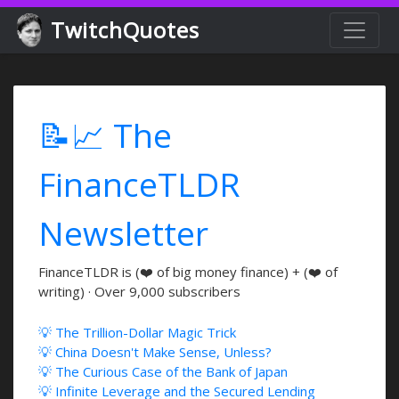
TwitchQuotes
📝📈 The
FinanceTLDR
Newsletter
FinanceTLDR is (❤️ of big money finance) + (❤️ of
writing) · Over 9,000 subscribers
💡 The Trillion-Dollar Magic Trick
💡 China Doesn't Make Sense, Unless?
💡 The Curious Case of the Bank of Japan
💡 Infinite Leverage and the Secured Lending