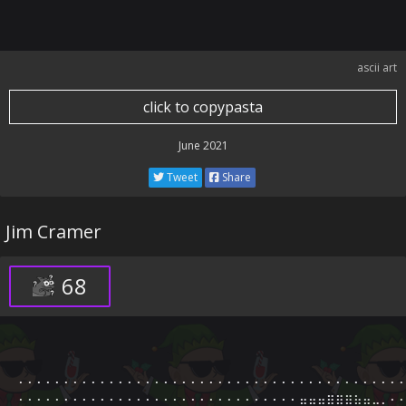
ascii art
click to copypasta
June 2021
Tweet
Share
Jim Cramer
68
⠄⠄⠄⠄⠄⠄⠄⠄⠄⠄⠄⠄⠄⠄⠄⠄⠄⠄⠄⠄⠄⠄⠄⠄⠄⠄⠄⠄⠄⠄⠄⠄⠄⠄⠄⠄⠄⠄⠄⠄⠄⠄⠄
⠄⠄⠄⠄⠄⠄⠄⠄⠄⠄⠄⠄⠄⠄⠄⠄⠄⠄⠄⠄⠄⠄⠄⠄⠄⠄⠄⠄⠄⠄⠄⣤⣤⣤⣶⣶⣶⣦⣤⣀⡀⠄⠄