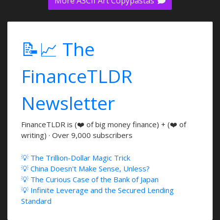
More ASCII Art Copypastas
📝📈 The
FinanceTLDR
Newsletter
FinanceTLDR is (❤️ of big money finance) + (❤️ of
writing) · Over 9,000 subscribers
💡 The Trillion-Dollar Magic Trick
💡 China Doesn't Make Sense, Unless?
💡 The Curious Case of the Bank of Japan
💡 Infinite Leverage and the Secured Lending
Standard