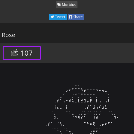
Morbius
Tweet
Share
Rose
107
⠀⠀⠀⠀⠀⠀⠀⠀⠀⠀⠀⠀⠀⠀⠀⠀⠀⠀⠀⠀⠀⠀⠀⣀⡀⠀⠀⠀⠀⠀⠀⠀⠀⠀⠀⠀⠀⠀⠀⠀⠀⠀⠀
⠀⠀⠀⠀⠀⠀⠀⠀⠀⠀⠀⠀⠀⠀⠀⠀⠀⠀⠀⠀⡠⠖⠋⠉⠉⠳⡴⠒⠒⠒⠲⠤⢤⣀⠀⠀⠀⠀⠀⠀⠀⠀⠀
⠀⠀⠀⠀⠀⠀⠀⠀⠀⠀⠀⠀⠀⠀⠀⠀⠀⠀⣠⠊⠀⠀⡴⠚⡩⠟⠓⠒⡖⠲⡄⠀⠀⠈⡆⠀⠀⠀⠀⠀⠀⠀⠀
⠀⠀⠀⠀⠀⠀⠀⠀⠀⠀⠀⠀⠀⠀⠀⠀⢀⡞⠁⢠⠒⠾⢥⣀⣇⣚⣹⡤⡟⠀⡇⢠⠀⢠⠇⠀⠀⠀⠀⠀⠀⠀⠀
⠀⠀⠀⠀⠀⠀⠀⠀⠀⠀⠀⠀⠀⠀⠀⠀⢸⣄⣀⠀⡇⠀⠀⠀⠀⠀⢀⡜⠁⣸⢠⠎⣰⣃⠀⠀⠀⠀⠀⠀⠀⠀⠀
⠀⠀⠀⠀⠀⠀⠀⠀⠀⠀⠀⠀⠀⠀⠀⠸⡍⠀⠉⠉⠛⠦⣄⠀⢀⡴⣫⠴⠋⢹⡏⡼⠁⠈⠙⢦⡀⠀⠀⠀⠀⠀⠀
⠀⠀⠀⠀⠀⠀⠀⠀⠀⠀⠀⠀⠀⠀⠀⣀⡽⣄⠀⠀⠀⠀⠈⠙⠻⣎⡁⠀⠀⣸⡾⠀⠀⠀⠀⣀⡹⠂⠀⠀⠀⠀⠀
⠀⠀⠀⠀⠀⠀⠀⠀⠀⠀⠀⠀⠀⢀⡞⠁⠀⠈⢣⡀⠀⠀⠀⠀⠀⠀⠉⠓⠶⢟⠀⢀⡤⠖⠋⠁⠀⠀⠀⠀⠀⠀⠀
⠀⠀⠀⠀⠀⠀⠀⠀⠀⠀⠀⠀⠀⠀⠉⠙⠒⠦⡀⠙⠦⣀⠀⠀⠀⠀⠀⠀⢀⣴⡷⠋⠀⠀⠀⠀⠀⠀⠀⠀⠀⠀⠀