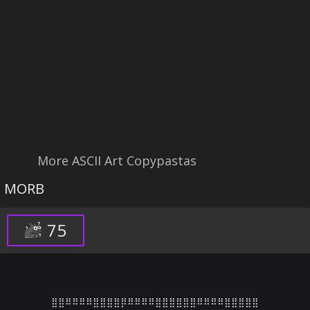
More ASCII Art Copypastas
MORB
75
⣿⣿⠿⠿⠿⠿⣿⣿⣿⣿⡿⠿⠿⠿⠿⣿⣿⣿⣿⣿⣿⠿⠿⠿⠿⣿⣿⣿⣿⣿
