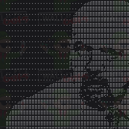
⠄⠄⠄⠄⠄⠄⠄⠄⠄⠄⠄⠄⠄⠄⠄⠄⠄⠄⠄⠄⠄⠄⠄⠄⠄⠄⠄⣠⣴⣾⣿⣿⣿⣿⣿⣿⣿⣿⣿⣿⣿⣷⣦
⠄⠄⠄⠄⠄⠄⠄⠄⠄⠄⠄⠄⠄⠄⠄⠄⠄⠄⠄⠄⠄⠄⠄⠄⠄⣠⣾⣿⣿⣿⣿⣿⣿⣿⣿⣿⣿⣿⣿⣿⣿⣿⣿
⠄⠄⠄⠄⠄⠄⠄⠄⠄⠄⠄⠄⠄⠄⠄⠄⠄⠄⠄⠄⠄⠄⠄⢀⣺⣿⣿⣿⣿⣿⣿⣿⣿⣿⣿⣿⣿⣿⣿⣿⣿⣿⣿
⠄⠄⠄⠄⠄⠄⠄⠄⠄⠄⠄⠄⠄⠄⠄⠄⠄⠄⠄⠄⠄⠄⠄⢸⣿⣿⣿⣿⣿⣿⣿⣿⣿⣿⣿⣿⣿⣿⣿⣿⣿⣿⣿
⠄⠄⠄⠄⠄⠄⠄⠄⠄⠄⠄⠄⠄⠄⠄⠄⠄⠄⠄⠄⠄⠄⠄⣾⣿⣿⣿⣿⣿⣿⣿⣿⣿⣿⣿⣿⣿⣿⣿⣿⣿⣿⣿
⠄⠄⠄⠄⠄⠄⠄⠄⠄⠄⠄⠄⠄⠄⠄⠄⠄⠄⠄⠄⠄⠄⠄⣻⣿⣿⣿⣿⣿⣿⣿⣿⣿⣿⣿⣿⣿⣿⣿⣿⣿⣿⣿
⠄⠄⠄⠄⠄⠄⠄⠄⠄⠄⠄⠄⠄⠄⠄⠄⠄⠄⠄⠄⠄⠄⠄⣧⣾⣿⣿⣿⣿⣿⣿⣿⣿⣿⣿⣿⣿⣿⣿⣿⣿⣿⣿
⠄⠄⠄⠄⠄⠄⠄⠄⠄⠄⠄⠄⠄⠄⠄⠄⠄⠄⠄⠄⠄⠘⣷⣿⠟⠛⠻⣿⣿⣿⣿⣿⣿⣿⣿⣿⣿⣿⣿⣿⣿⣿⣿
⠄⠄⠄⠄⠄⠄⠄⠄⠄⠄⠄⠄⠄⠄⠄⠄⠄⠄⠄⠄⠄⠰⢼⡇⠄⠋⠁⠄⠉⠙⢿⣿⡿⠿⠻⠿⠿⣿⣿⣿⣿⣿⣿
⠄⠄⠄⠄⠄⠄⠄⠄⠄⠄⠄⠄⠄⠄⠄⠄⠄⠄⠄⠄⠄⠄⢸⣿⣴⠺⣶⣾⣦⡖⣿⣿⣿⣤⣄⣠⡀⠄⠙⠃⢄⣿⣿
⠄⠄⠄⠄⠄⠄⠄⠄⠄⠄⠄⠄⠄⠄⠄⠄⠄⠄⠄⠄⠄⠄⡿⣿⣿⣷⣾⣯⣷⠃⣿⣿⣿⣿⣿⢿⣟⣛⣩⣿⣾⣿⣿
⠄⠄⠄⠄⠄⠄⠄⠄⠄⠄⠄⠄⠄⠄⠄⠄⠄⠄⠄⠄⠄⠄⡏⣿⣿⣿⣿⣿⢋⣼⣿⣿⣿⡿⣿⣿⣾⣿⣿⣿⣿⣿⣟
⠄⠄⠄⠄⠄⠄⠄⠄⠄⠄⠄⠄⠄⠄⠄⠄⠄⠄⠄⠄⠄⠄⠏⢻⣾⣿⣿⣃⠛⢻⣿⡿⠿⣿⡼⣿⣿⣿⣿⣿⣿⣿⣿
⠄⠄⠄⠄⠄⠄⠄⠄⠄⠄⠄⠄⠄⠄⠄⠄⠄⠄⠄⠄⠄⠄⢰⢸⣿⣿⣿⠏⠁⢀⠄⢀⣴⣾⣿⣿⣿⣿⣿⣿⣿⣿⣿
⠄⠄⠄⠄⠄⠄⠄⠄⠄⠄⠄⠄⠄⠄⠄⠄⠄⢀⣠⣴⣶⣾⣿⡞⣿⣿⡇⡀⠄⠄⠐⠓⠠⠊⠉⢻⣿⣿⣿⣿⣿⣿⠽
⠄⠄⠄⠄⠄⠄⠄⠄⠄⠄⠄⠄⠄⠄⣀⣴⣾⣿⣿⣿⣿⣿⣿⣷⣿⣿⠇⠄⢀⡠⣤⣤⡤⠄⡀⡘⣿⣿⣿⣿⡿⠋⢀
⠄⠄⠄⠄⠄⠄⠄⠄⠄⠄⠄⣀⣤⣾⣿⣿⣿⣿⣿⣿⣿⣿⣿⣿⣿⡿⠄⠲⠈⠻⠓⠳⠚⣙⣿⡌⢹⣿⣿⡿⡯⠄⣿
⠄⠄⠄⠄⠄⠄⠄⣀⣠⣴⣿⣿⣿⣿⣿⣿⣿⣿⣿⣿⣿⣿⣿⣿⣿⣯⢁⠄⠒⢠⣖⠷⣶⠿⠫⠃⠄⠹⠟⠉⠁⣼⣿
⠄⠄⠄⠄⣠⣴⣿⣿⣿⣿⣿⣿⣿⣿⣿⣿⣿⣿⣿⣿⣿⣿⣿⣿⣿⣿⣧⡒⠄⠂⠁⠄⠊⠄⠄⠄⠄⠄⠠⠄⣼⣿⣿
⠄⠄⣰⣿⣿⣿⣿⣿⣿⣿⣿⣿⣿⣿⣿⣿⣿⣿⣿⣿⣿⣿⣿⣿⣿⣿⢿⣿⣶⣤⣀⣀⠑⠄⠂⠄⢒⣺⡵⣿⣿⣿⣿
⠄⣰⣿⣿⣿⣿⣿⣿⣿⣿⣿⣿⣿⣿⣿⣿⣿⣿⣿⣿⣿⣿⣿⣿⣿⣿⣯⣿⣿⣿⣿⣿⣶⣶⣾⡿⡑⡼⠙⠄⠙⢿⣿
⣼⣿⣿⣿⣿⣿⣿⣿⣿⣿⣿⣿⣿⣿⣿⣿⣿⣿⣿⣿⣿⣿⣿⣿⣿⣿⣿⣿⣿⣿⣿⣿⣿⣿⣏⡀⠠⣨⢔⢠⣶⣄⡙
⣿⣿⣿⣿⣿⣿⣿⣿⣿⣿⣿⣿⣿⣿⣿⣿⣿⣿⣿⣿⣿⣿⣿⣿⣿⣿⣿⣿⣿⣿⣿⣿⣿⣿⣿⣷⢰⣺⡃⣼⣿⣿⣿
⣿⣿⣿⣿⣿⣿⣿⣿⣿⣿⣿⣿⣿⣿⣿⣿⣿⣿⣿⣿⣿⣿⣿⣿⣿⣿⣿⣿⣿⣿⣿⣿⣿⣿⣿⡿⡺⢫⢣⢿⣿⣿⣿