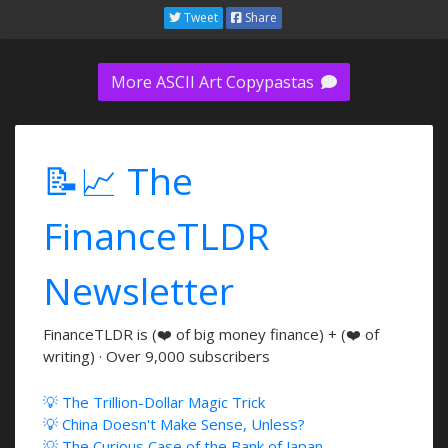
Tweet
Share
More ASCII Art Copypastas
📝📈 The
FinanceTLDR
Newsletter
FinanceTLDR is (❤️ of big money finance) + (❤️ of
writing) · Over 9,000 subscribers
💡 The Trillion-Dollar Magic Trick
💡 China Doesn't Make Sense, Unless?
💡 The Curious Case of the Bank of Japan