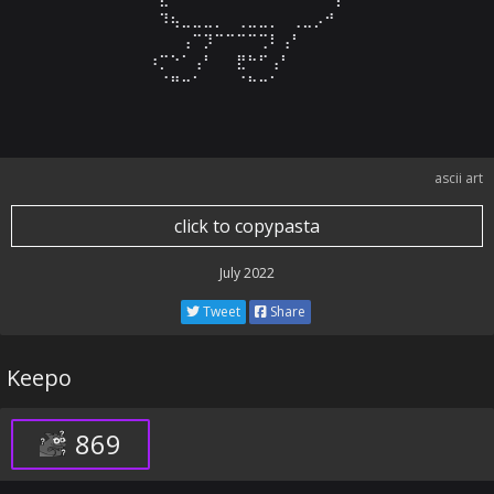
⠀⠀⠀⠀⠀⠀⠀⠹⢦⣀⣀⣀⡀⠀⢀⣀⣀⡀⠀⢀⣀⡠⠚⠀⠀⠀⠀⠀⠀⠀

⠀⠀⠀⠀⠀⠀⠀⠀⠀⢠⠉⡹⠉⠉⠉⠉⢉⠇⢠⠃⠀⠀⠀⠀⠀⠀⠀⠀⠀⠀

⠀⠀⠀⠀⠀⠀⠰⡉⠑⠁⢠⠃⠀⠀⣟⠓⠋⢠⠃⠀⠀⠀⠀⠀⠀⠀⠀⠀⠀⠀

⠀⠀⠀⠀⠀⠀⠀⠈⠛⠒⠁⠀⠀⠀⠈⠓⠒⠁⠀⠀⠀⠀⠀⠀⠀⠀⠀⠀⠀
ascii art
click to copypasta
July 2022
Tweet
Share
Keepo
869