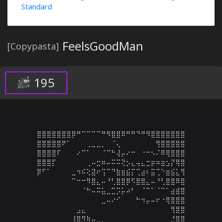
Standard
FeelsGoodMan
[Copypasta]
195
⣿⣿⣿⣿⣿⣿⣿⡿⠛⠉⠉⠉⠉⠛⠻⣿⣿⠿⠛⠛⠙⠛⠻⣿⣿⣿⣿⣿⣿⣿

⣿⣿⣿⣿⣿⠟⠁⠀⠀⠀⢀⣀⣀⡀⠀⠈⢄⠀⠀⠀⠀⠀⠀⠀⢻⣿⣿⣿⣿⣿

⣿⣿⣿⣿⠏⠀⠀⠀⠔⠉⠁⠀⠀⠈⠉⠓⢼⡤⠔⠒⠀⠐⠒⠢⠌⠿⢿⣿⣿⣿

⣿⣿⣿⡏⠀⠀⠀⠀⠀⠀⢀⠤⣒⠶⠤⠭⠭⢝⡢⣄⢤⣄⣒⡶⠶⣶⣢⡝⢿⣿

⡿⠋⠁⠀⠀⠀⠀⣀⠲⠮⢕⣽⠖⢩⠉⠙⣷⣶⣮⡍⢉⣴⠆⣭⢉⠑⣶⣮⣅⢻

⠀⠀⠀⠀⠀⠀⠀⠉⠒⠒⠻⣿⣄⠤⠘⢃⣿⣿⡿⠫⣿⣿⣄⠤⠘⢃⣿⣿⠿⣿

⠀⠀⠀⠀⠀⠀⠀⠀⠀⠈⠓⠤⠭⣥⣀⣉⡩⡥⠴⠃⠀⠈⠉⠁⠈⠉⠁⣴⣾⣿

⠀⠀⠀⠀⠀⠀⠀⠀⠀⠀⠀⠀⠀⣀⠤⠔⠊⠀⠀⠀⠓⠲⡤⠤⠖⠐⢿⣿⣿⣿

⠀⠀⠀⠀⠀⠀⠀⠀⣠⣄⠀⠀⠀⠀⠀⠀⠀⠀⠀⠀⠀⠀⠀⠀⠀⠀⠀⢻⣿⣿

⠀⠀⠀⠀⠀⠀⠀⢸⣿⡻⢷⣤⣀⡀⠀⠀⠀⠀⠀⠀⠀⠀⠀⠀⠀⠀⠀⣘⣿⣿
