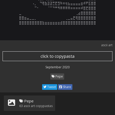
⠀⠀⠀⠀⠀⠠⡀⠀⠙⢿⣷⣽⣽⣛⣟⣻⠷⠶⢶⣦⣤⣤⣤⣤⣶⠾⠟⣯⣿⣿

⠀⠀⠀⠀⠀⠀⠉⠂⠀⠀⠀⠈⠉⠙⠛⠻⠿⠿⠿⠿⠶⠶⠶⠶⠾⣿⣟⣿⣿⣿

⣀⠀⠀⠀⠀⠀⠀⠀⠀⠀⠀⠀⠀⠀⠀⠀⠀⠀⠀⠀⠀⠀⢀⣴⣿⣿⣿⣿⣿⣿

⣿⣿⣶⣤⣀⣀⡀⠀⠀⠀⠀⠀⠀⠀⠀⠀⠀⠀⢀⣀⣤⣟⢿⣿⣿⣿⣿⣿⣿⣿

⣿⣿⣿⣿⣿⣿⣿⣿⣿⣷⣶⣶⣶⣶⣶⣶⣾⣿⣿⣿⣿⣿⣿⣿⣿⣿⣿⣿⣿⣿
ascii art
click to copypasta
September 2020
Pepe
Tweet
Share
Pepe
63
ascii art copypastas