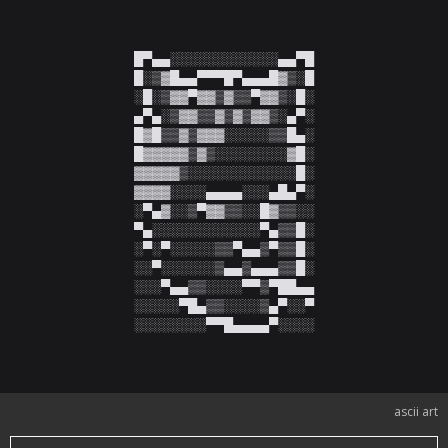
█▀▄▄░░░░░░░░░░░░▄▄▀█

█░▒▓█▄▄▀▀▀█▀▄▄▄█▓▒░█

░█░▒▓▓▀▓▓▒▓▒▒▀▓▓▒░█░

▄▀▄░▒▓▓▒▒▓▒▓▒▓▓▒░▄▀░

█▓█▒▒▓▒▓▓▓░░░░░▒▒█▄░

█▓▓▓▓▓▒▓▒░░░░░░░░▓█░

▓▓▓▓▓▒░░░░░░░░░░░░█░

▓▓▓▓░░░░▄▄▄▄░░░▄█▄▀░

░▀▄▓░░▒▀▓▓▒▒░░█▓▒▒░░

▀▄░░░░░░░░░░░░▀▄▒▒█░

░▀░▀░░░░░▒▒▀▄▄▒▀▒▒█░

░░▀░░░░░░▒▄▄▒▄▄▄▒▒█░

░░░▀▄▄▒▒░░░░▀▀▒▀██▄▄

░░░░░▀█▄▒▒░░░░▒▄▀░░▀

░░░░░░░░▀▀█▄▄▄▄▀░░░░
ascii art