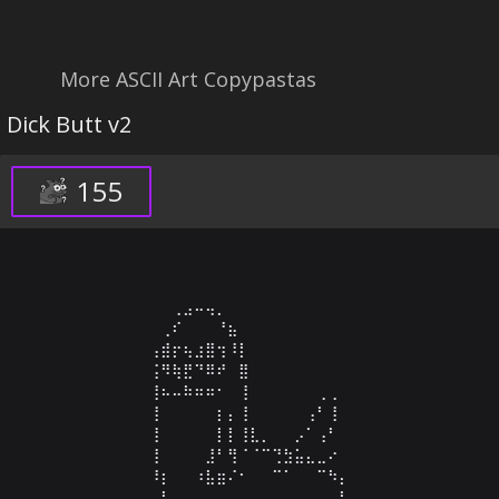
More ASCII Art Copypastas
Dick Butt v2
155
⠀⠀⠀⠀⠀⠀⠀⠀⢀⣠⠤⢤⡀⠀⠀⠀⠀⠀⠀⠀⠀⠀⠀⠀⠀⠀⠀⠀⠀⠀

⠀⠀⠀⠀⠀⠀⠀⢀⠎⠀⠀⠀⠘⣦⠀⠀⠀⠀⠀⠀⠀⠀⠀⠀⠀⠀⠀⠀⠀⠀

⠀⠀⠀⠀⠀⠀⢠⣾⡖⢦⣰⣿⢲⠸⡇⠀⠀⠀⠀⠀⠀⠀⠀⠀⠀⠀⠀⠀⠀⠀

⠀⠀⠀⠀⠀⠀⢨⠻⢷⣟⠙⠿⠞⠀⣿⠀⠀⠀⠀⠀⠀⠀⠀⠀⠀⠀⠀⠀⠀⠀

⠀⠀⠀⠀⠀⠀⢸⠦⠤⠷⠶⠶⠂⠀⢸⠀⠀⠀⠀⠀⠀⢀⢀⠀⠀⠀⠀⠀⠀⠀

⠀⠀⠀⠀⠀⠀⢸⠀⠀⠀⠀⠀⡆⡄⢸⠀⠀⠀⠀⠀⢠⠃⢸⠀⠀⠀⠀⠀⠀⠀

⠀⠀⠀⠀⠀⠀⢸⠀⠀⠀⠀⠀⡇⡇⢸⣇⡀⠀⠀⡠⠁⢠⠃⠀⠀⠀⠀⠀⠀⠀

⠀⠀⠀⠀⠀⠀⢸⠀⠀⠀⠀⣸⠃⢻⠈⠈⠉⢙⣳⣥⣄⣀⠔⠀⠀⠀⠀⠀⠀⠀

⠀⠀⠀⠀⠀⠀⠸⡆⠀⠀⠰⣧⣶⠌⠂⠀⠀⠉⠁⠀⠀⠉⠳⡄⠀⠀⠀⠀⠀⠀

⠀⠀⠀⠀⠀⠀⠀⣇⠀⠀⠀⠀⠀⠀⠀⠀⠀⠀⠀⠀⠀⠀⠀⡇⠀⠀⠀⠀⠀⠀
