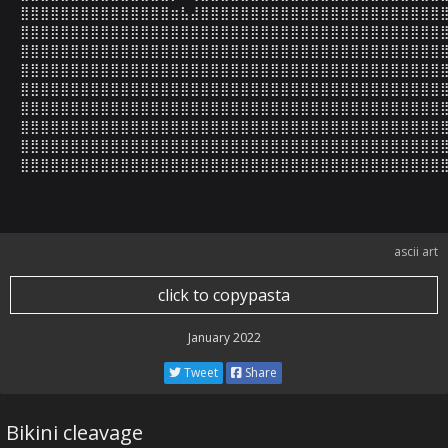
⣿⣿⣿⣿⣿⣿⣿⣿⣿⣿⣿⣿⣿⣿⣿⣶⣧⣼⣿⣿⣿⣿⣿⣿⣿⣿⣿⣿⣿⣿⣿⣿⣿⣿⣿⣿⣿⣿⣿⣿⣿⣿⣿
⣿⣿⣿⣿⣿⣿⣿⣿⣿⣿⣿⣿⣿⣿⣿⣿⣿⣿⣿⣿⣿⣿⣿⣿⣿⣿⣿⣿⣿⣿⣿⣿⣿⣿⣿⣿⣿⣿⣿⣿⣿⣿⣿
⣿⣿⣿⣿⣿⣿⣿⣿⣿⣿⣿⣿⣿⣿⣿⣿⣿⣿⣿⣿⣿⣿⣿⣿⣿⣿⣿⣿⣿⣿⣿⣿⣿⣿⣿⣿⣿⣿⣿⣿⣿⣿⣿
⣿⣿⣿⣿⣿⣿⣿⣿⣿⣿⣿⣿⣿⣿⣿⣿⣿⣿⣿⣿⣿⣿⣿⣿⣿⣿⣿⣿⣿⣿⣿⣿⣿⣿⣿⣿⣿⣿⣿⣿⣿⣿⣿
⣿⣿⣿⣿⣿⣿⣿⣿⣿⣿⣿⣿⣿⣿⣿⣿⣿⣿⣿⣿⣿⣿⣿⣿⣿⣿⣿⣿⣿⣿⣿⣿⣿⣿⣿⣿⣿⣿⣿⣿⣿⣿⣿
⣿⣿⣿⣿⣿⣿⣿⣿⣿⣿⣿⣿⣿⣿⣿⣿⣿⣿⣿⣿⣿⣿⣿⣿⣿⣿⣿⣿⣿⣿⣿⣿⣿⣿⣿⣿⣿⣿⣿⣿⣿⣿⣿
⣿⣿⣿⣿⣿⣿⣿⣿⣿⣿⣿⣿⣿⣿⣿⣿⣿⣿⣿⣿⣿⣿⣿⣿⣿⣿⣿⣿⣿⣿⣿⣿⣿⣿⣿⣿⣿⣿⣿⣿⣿⣿⣿
⣿⣿⣿⣿⣿⣿⣿⣿⣿⣿⣿⣿⣿⣿⣿⣿⣿⣿⣿⣿⣿⣿⣿⣿⣿⣿⣿⣿⣿⣿⣿⣿⣿⣿⣿⣿⣿⣿⣿⣿⣿⣿⣿
⣿⣿⣿⣿⣿⣿⣿⣿⣿⣿⣿⣿⣿⣿⣿⣿⣿⣿⣿⣿⣿⣿⣿⣿⣿⣿⣿⣿⣿⣿⣿⣿⣿⣿⣿⣿⣿⣿⣿⣿⣿⣿
ascii art
click to copypasta
January 2022
Tweet
Share
Bikini cleavage