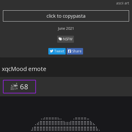
ascii art
click to copypasta
June 2021
NSFW
Tweet
Share
xqcMood emote
68
⠀⠀⠀⠀⠀⠀⢀⣠⣤⣤⣤⣤⣄⡀⠀⠀⠀⢀⣤⣤⣤⣤⣀⠀⠀⠀⠀⠀⠀⠀

⠀⠀⠀⠀⢀⣴⣿⣿⣿⣿⣿⣿⣿⣿⣷⣶⣾⣿⣿⣿⣿⣿⣿⣷⣄⠀⠀⠀⠀⠀

⠀⠀⠀⣰⣿⣿⣿⣿⣿⣿⣿⣿⣿⣿⣿⣿⣿⣿⣿⣿⣿⣿⣿⣿⣿⣧⡀⠀⠀⠀
