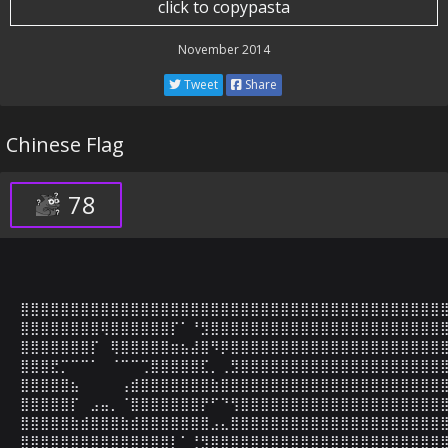
click to copypasta
November 2014
Tweet
Share
Chinese Flag
78
⣿⣿⣿⣿⣿⣿⣿⣿⣿⣿⣿⣿⣿⣿⣿⣿⣿⣿⣿⣿⣿⣿⣿⣿⣿⣿⣿⣿⣿⣿⣿⣿⣿⣿⣿⣿⣿⣿⣿⣿⣿⣿⣿
⣿⣿⣿⣿⣿⣿⣿⣿⢿⣿⣿⣿⣿⣿⣿⡏⠁⠘⣻⣿⣿⣿⣿⣿⣿⣿⣿⣿⣿⣿⣿⣿⣿⣿⣿⣿⣿⣿⣿⣿⣿⣿⣿
⣿⣿⣿⣿⣿⣿⣿⡏⠀⢿⣿⣿⣿⣿⣿⣶⣦⣼⣿⠻⡿⣿⣿⣿⣿⣿⣿⣿⣿⣿⣿⣿⣿⣿⣿⣿⣿⣿⣿⣿⣿⣿⣿
⣿⣿⣿⣟⡉⠉⠉⠁⠀⠈⠉⠉⢉⣿⣿⣿⣿⣿⣏⡀⢀⣻⣿⣿⣿⣿⣿⣿⣿⣿⣿⣿⣿⣿⣿⣿⣿⣿⣿⣿⣿⣿⣿
⣿⣿⣿⣿⣿⣦⠀⠀⠀⠀⢠⣾⣿⣿⣿⣿⣿⣿⣿⣷⣿⣿⣿⣿⣿⣿⣿⣿⣿⣿⣿⣿⣿⣿⣿⣿⣿⣿⣿⣿⣿⣿⣿
⣿⣿⣿⣿⣿⡏⠀⣠⣤⡀⠈⣿⣿⣿⣿⣿⣿⣿⡟⠋⠙⢻⣿⣿⣿⣿⣿⣿⣿⣿⣿⣿⣿⣿⣿⣿⣿⣿⣿⣿⣿⣿⣿
⣿⣿⣿⣿⣿⣷⣾⣿⣿⣿⣷⣾⣿⣿⣿⣿⣿⣿⣿⣠⣄⣿⣿⣿⣿⣿⣿⣿⣿⣿⣿⣿⣿⣿⣿⣿⣿⣿⣿⣿⣿⣿⣿
⣿⣿⣿⣿⣿⣿⣿⣿⣿⣿⣿⣿⣿⣿⣿⡇⠁⢘⣻⣿⣿⣿⣿⣿⣿⣿⣿⣿⣿⣿⣿⣿⣿⣿⣿⣿⣿⣿⣿⣿⣿⣿⣿