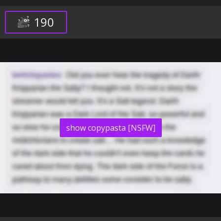
190
show copypasta [NSFW]