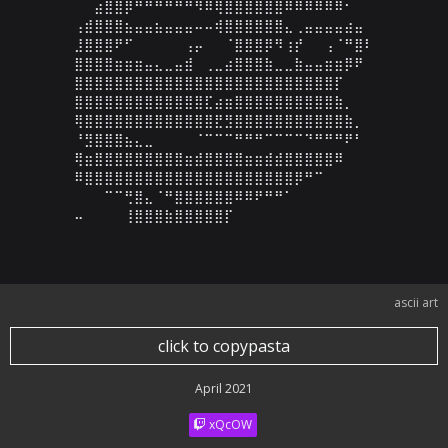
⠀⠀⣴⣿⣿⡿⠛⠛⠛⠛⠛⠛⠻⠿⢿⣿⣿⣿⣿⣿⣿⠿⠿⠿⠿⠿⠿⠂⠀⠀

⢠⣾⣿⣿⣿⣦⣤⣤⣦⣤⣤⣤⠤⠤⢾⣿⣿⣿⣿⣿⣿⣄⢀⣤⣤⣤⣤⣴⣤⠀

⣸⣿⣿⣿⠟⠋⠀⠀⠀⠀⠀⢠⡤⠀⠀⠈⣿⣿⣿⡿⠻⢰⡞⠀⠀⢠⠈⠛⣿⠇

⣿⣿⣿⣿⣶⣶⣶⣤⣄⣀⣤⣾⠀⢀⣀⣴⣿⣿⣿⣷⣀⣀⣷⣤⣤⣶⣶⡿⠟⠀

⣿⣿⣿⣿⣿⣿⣿⣿⣿⣿⣿⣿⣿⣿⣿⣿⣿⣿⣿⣿⣿⣿⣿⣿⣿⣿⡏⠀⠀⠀

⣿⣿⣿⣿⣿⣿⣿⣿⣿⣿⣿⣿⣿⣏⣴⣶⣿⣿⣿⣿⣿⣿⣿⣿⣿⣿⣷⡀⠀⠀

⢿⣿⣿⣿⣿⣿⣿⣿⣿⣿⣿⣿⣿⣿⣟⣻⣿⣿⣿⣿⣿⣿⣿⣿⣿⣿⣿⣷⡀⠀

⠘⣻⣿⣿⣿⣦⣄⣀⠀⠀⠀⠀⠈⠉⠉⠉⠛⠛⠛⠉⠉⠉⠉⠙⠛⠛⠛⠟⠃⠀

⢿⣶⣿⣿⣿⣿⣿⣿⣿⣿⣿⣶⣾⣿⣿⣿⣿⣶⣶⣾⣾⣿⣿⣿⣿⣿⠿⠀⠀⠀

⠿⣿⣿⣿⣿⣿⣿⣿⣿⣿⣿⣿⣿⣿⣿⣿⣿⣿⣿⣿⣿⣿⡿⠛⠉⠀⠀⠀⠀⠀

⠀⠀⠀⠉⠉⢛⣿⣄⠈⠛⣿⣿⣿⣿⣿⣿⠿⠿⠟⠛⠛⠁⠀⠀⠀⠀⠀⠀⠀⠀

⠤⠀⠀⠀⠀⢸⣿⣿⣿⣷⣿⣿⣿⣿⣿⡏⠀⠀⠀⠀⠀⠀⠀⠀⠀⠀⠀
ascii art
click to copypasta
April 2021
xQcOW