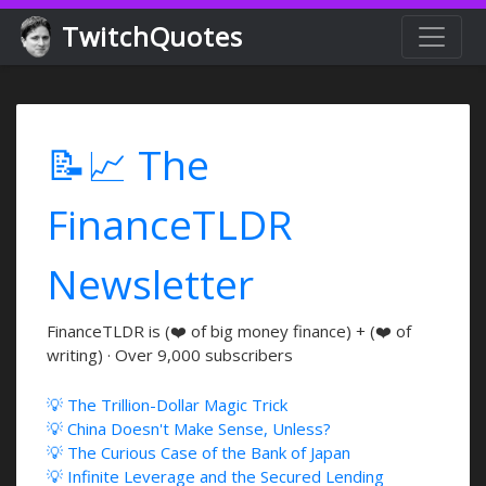
TwitchQuotes
📝📈 The
FinanceTLDR
Newsletter
FinanceTLDR is (❤️ of big money finance) + (❤️ of
writing) · Over 9,000 subscribers
💡 The Trillion-Dollar Magic Trick
💡 China Doesn't Make Sense, Unless?
💡 The Curious Case of the Bank of Japan
💡 Infinite Leverage and the Secured Lending