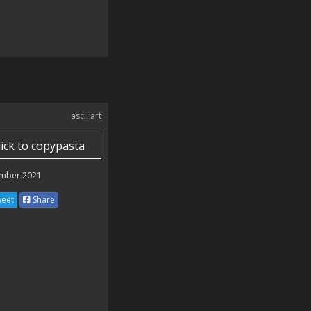
ascii art
lick to copypasta
mber 2021
eet
Share