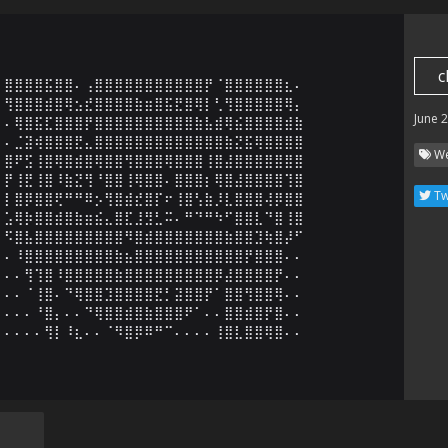
c
⣿⣿⣿⣿⣯⣿⣿⠄⢠⣿⣿⣿⣿⣿⣿⣿⣿⣿⣿⣿⡟⠈⣿⣿⣿⣿⣿⣿⣆⠄

⢻⣿⣿⣿⣾⣿⢿⣢⣞⣿⣿⣿⣿⣷⣶⣿⣯⣟⣿⢿⡇⢃⢻⣿⣿⣿⣿⣿⢿⡄

June 
⠄⢿⣿⣯⣏⣿⣿⣿⡟⣿⣿⣿⣿⣿⣿⣿⣿⣿⣿⣷⣧⣾⢿⣮⣿⣿⣿⣿⣾⣷

⠄⣈⣽⢾⣿⣿⣿⣟⣄⣿⣿⣿⣿⣿⣿⣿⣿⣿⣿⣿⣿⣿⣷⣝⣯⢿⣿⣿⣿⣿

We
⣿⠟⣫⢸⣿⢿⣿⣾⣿⢿⣿⣿⢻⣿⣿⣿⢿⣿⣿⣿⢸⣿⣼⣿⣿⣿⣿⣿⣿⣿

⡟⢸⣟⢸⣿⠸⣷⣝⢻⠘⣿⣿⢸⢿⣿⣿⠄⣿⣿⣿⡆⢿⣿⣼⣿⣿⣿⣿⢹⣿

Tw
⡇⣿⡿⣿⣿⢟⠛⠛⠿⡢⢻⣿⣾⣞⣿⡏⠖⢸⣿⢣⣷⡸⣇⣿⣿⣿⢼⡿⣿⣿

⣡⢿⡷⣿⣿⣾⣿⣷⣶⣮⣄⣿⣏⣸⣻⣃⠭⠄⠛⠙⠛⠳⠋⣿⣿⣇⠙⣿⢸⣿

⠫⣿⣧⣿⣿⣿⣿⣿⣿⣿⣿⣿⠻⣿⣾⣿⣿⣿⣿⣿⣿⣿⣷⣿⣿⣹⢷⣿⡼⠋

⠄⠸⣿⣿⣿⣿⣿⣿⣿⣿⣿⣷⣦⣿⣿⣿⣿⣿⣿⣿⣿⣿⣿⣿⡟⣿⣿⣿⠄⠄

⠄⠄⢻⢹⣿⠸⣿⣿⣿⣿⣿⣷⣿⣿⣿⣿⣿⣿⣿⣿⣿⡿⣼⣿⣿⣿⣿⡟⠄⠄

⠄⠄⠈⢸⣿⠄⠙⢿⣿⣿⣹⣿⣿⣿⣿⣟⡃⣽⣿⣿⡟⠁⣿⣿⢻⣿⣿⢿⠄⠄

⠄⠄⠄⠘⣿⡄⠄⠄⠙⢿⣿⣿⣾⣿⣷⣿⣿⣿⠟⠁⠄⠄⣿⣿⣾⣿⡟⣿⠄⠄

⠄⠄⠄⠄⢻⡇⠸⣆⠄⠄⠈⠻⣿⡿⠿⠛⠉⠄⠄⠄⠄⢸⣿⣇⣿⣿⢿⣿⠄⠄