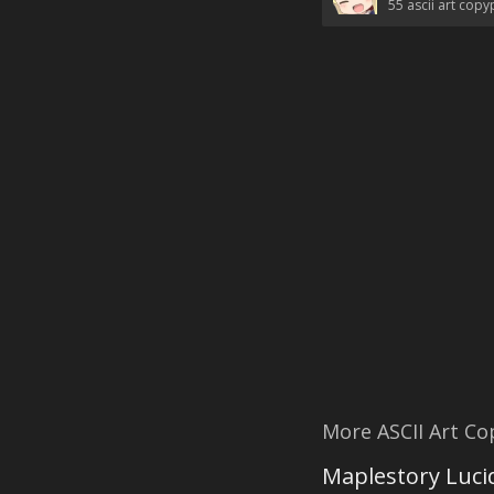
55
ascii art copy
More ASCII Art C
Maplestory Luci