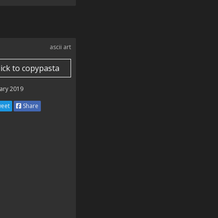
ascii art
lick to copypasta
ary 2019
eet
Share