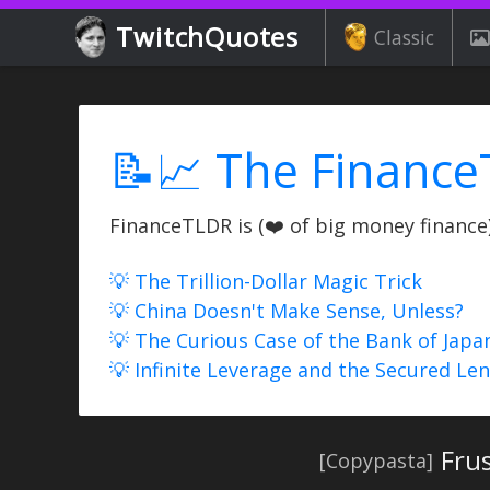
TwitchQuotes
Classic
📝📈 The Finance
FinanceTLDR is (❤️ of big money finance) 
💡 The Trillion-Dollar Magic Trick
💡 China Doesn't Make Sense, Unless?
💡 The Curious Case of the Bank of Japa
💡 Infinite Leverage and the Secured Le
Frus
[Copypasta]