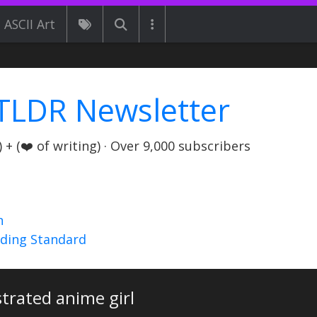
ASCII Art
TLDR Newsletter
+ (❤️ of writing) · Over 9,000 subscribers
n
nding Standard
trated anime girl