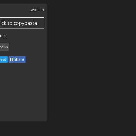
ascii art
lick to copypasta
2019
ebs
eet
Share