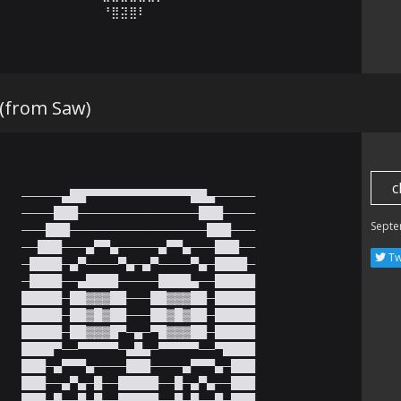
⠀⠀⠀⠀⠀⠀⠀⠀⠀⠀⠀⠘⣿⣽⣿⠇⠀⠀⠀⠀⠀⠀⠀⠀⠀⠀⠀⠀⠀⠀
 (from Saw)
c
─────▄██▀▀▀▀▀▀▀▀▀▀▀▀▀██▄─────

────███───────────────███────

Septe
───███─────────────────███───

──███───▄▀▀▄─────▄▀▀▄───███──

Tw
─████─▄▀────▀▄─▄▀────▀▄─████─

─████──▄████─────████▄──█████

█████─██▓▓▓██───██▓▓▓██─█████

█████─██▓█▓██───██▓█▓██─█████

█████─██▓▓▓█▀─▄─▀█▓▓▓██─█████

████▀──▀▀▀▀▀─▄█▄─▀▀▀▀▀──▀████

███─▄▀▀▀▄────███────▄▀▀▀▄─███

███──▄▀▄─█──█████──█─▄▀▄──███

███─█──█─█──█████──█─█──█─███
