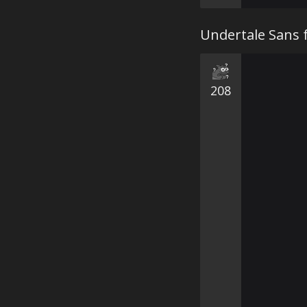
Undertale Sans f
208