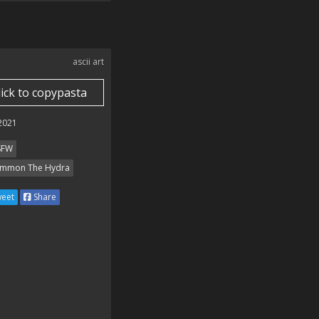
ascii art
lick to copypasta
 2021
SFW
mmon The Hydra
eet
Share