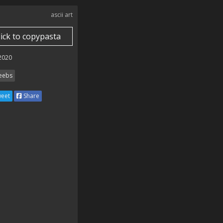
ascii art
lick to copypasta
 2020
ebs
eet
Share