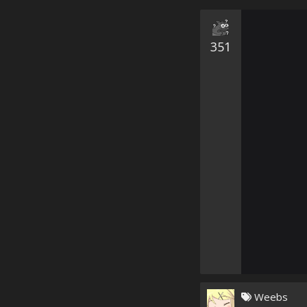
351
Weebs