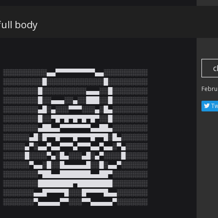
ull body
c
░░░░░░░░░░▄▄▀▀▀▀▀▀▀▀▀▄▄░░░░░░░░░░

░░░░░░░░░█░░░░░░░░░░░░░█░░░░░░░░░

Febru
░░░░░░░░█░░░░░░░░░░▄▄▄░░█░░░░░░░░

░░░░░░░░█░░▄▄▄░░▄░░███░░█░░░░░░░░

Tw
░░░░░░░░▄█░▄░░░▀▀▀░░░▄░█▄░░░░░░░░

░░░░░░░░█░░▀█▀█▀█▀█▀█▀░░█░░░░░░░░

░░░░░░░░▄██▄▄▀▀▀▀▀▀▀▄▄██▄░░░░░░░░

░░░░░░▄█░█▀▀█▀▀▀█▀▀▀█▀▀█░█▄░░░░░░

░░░░░▄▀░▄▄▀▄▄▀▀▀▄▀▀▀▄▄▀▄▄░▀▄░░░░░

░░░░░█░░░░▀▄░█▄░░░▄█░▄▀░░░░█░░░░░

░░░░░░▀▄▄░█░░█▄▄▄▄▄█░░█░▄▄▀░░░░░░

░░░░░░░░▀██▄▄███████▄▄██▀░░░░░░░░

░░░░░░░░████████▀████████░░░░░░░░

░░░░░░░▄▄█▀▀▀▀█░░░█▀▀▀▀█▄▄░░░░░░░

░░░░░░░▀▄▄▄▄▄▀▀░░░▀▀▄▄▄▄▄▀░░﻿░░░░░