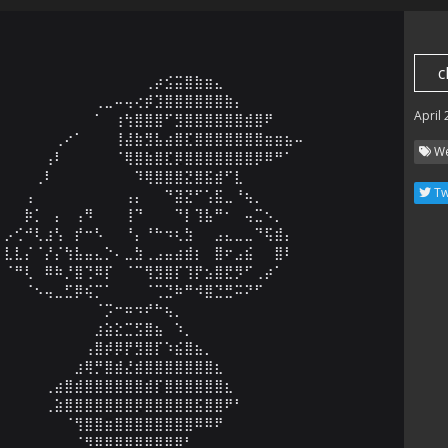
c
⠀⠀⠀⠀⠀⠀⠀⠀⠀⠀⠀⠀⠀⠀⢀⡴⣪⣭⣿⣷⣶⣄⠀⠀⠀⠀⠀⠀⠀⠀

⠀⠀⠀⠀⠀⠀⠀⠀⠀⢀⣀⠤⢤⢔⡾⣹⣿⣿⣿⣿⣿⣿⣷⡄⠀⠀⠀⠀⠀⠀

April
⠀⠀⠀⠀⠀⠀⠀⠀⠀⠁⠀⢰⢳⣿⣿⣿⠋⣻⣿⣿⣿⣿⣿⣿⣾⣿⠟⠀⠀⠀

⠀⠀⠀⠀⠀⢀⠔⠁⠀⠀⠀⢸⣼⣷⣻⣧⣴⣿⣏⣿⣿⣿⣿⣿⣿⣿⣶⣶⣦⠤

We
⠀⠀⠀⠀⢠⠇⠀⠀⠀⠀⠀⠈⢿⣿⣷⣿⣏⡿⣿⣿⣿⣿⣿⣿⣿⡿⠿⠛⠁⠀

⠀⠀⠀⢀⠇⠀⠀⠀⠀⠀⠀⠀⠀⠹⢿⣿⣿⣿⣝⣿⣯⣾⠋⣇⠀⠀⠀⠀⠀⠀

Tw
⠀⠀⢠⠀⠀⠀⠀⠀⠀⠀⠀⠀⢠⡄⠀⠀⠙⣽⣝⠋⢡⣯⣀⠘⢦⡀⠀⠀⠀⠀

⠀⠀⡷⡁⠀⡄⠀⢠⠻⠀⠀⠀⢸⠙⠀⠀⠀⠙⡇⢹⣧⠛⠂⠀⢤⣉⠢⡀⠀⠀

⡠⢊⠚⢇⣰⢣⠀⡞⠒⠣⠀⠀⠘⡄⠘⠓⠲⢆⣳⠀⠀⣠⣄⣀⣀⠙⢯⣾⡄⠀

⣇⣇⡌⠈⡜⡌⢳⣧⣤⣄⡑⠄⣀⣳⢀⣠⣤⣴⣾⡆⠀⣿⠖⣠⣮⠀⠀⣿⠇⠀

⠈⠛⢇⠀⠿⠷⡘⣿⢙⠿⡏⠀⠈⠉⢻⣻⣿⡏⢹⡟⣢⣿⣟⡻⠋⢀⡴⠁⠀⠀

⠀⠀⠈⠢⢤⣀⣋⡿⢮⡉⠁⠀⠀⠀⠈⢉⣙⠷⠛⠺⣿⣙⣛⠭⠝⠋⠀⠀⠀⠀

⠀⠀⠀⠀⠀⠀⠀⠀⠀⠈⡩⠒⠶⠲⠞⠓⢦⡀⠀⠀⠀⠀⠀⠀⠀⠀⠀⠀⠀⠀

⠀⠀⠀⠀⠀⠀⠀⠀⠀⣰⣵⣕⣉⣫⣿⣦⠀⠱⡀⠀⠀⠀⠀⠀⠀⠀⠀⠀⠀⠀

⠀⠀⠀⠀⠀⠀⠀⠀⢠⣿⡾⡿⡟⣻⣿⡏⠱⣮⣿⣦⡀⠀⠀⠀⠀⠀⠀⠀⠀⠀

⠀⠀⠀⠀⠀⠀⠀⣰⢿⡛⣿⣾⣜⣾⣿⣿⣿⣿⣿⣿⣿⣆⠀⠀⠀⠀⠀⠀⠀⠀

⠀⠀⠀⠀⢀⣴⣿⣾⣿⣿⣿⣿⣿⣿⣾⡏⣿⣿⣿⣿⣿⣿⣆⠀⠀⠀⠀⠀⠀⠀

⠀⠀⠀⠀⢀⣵⣿⣿⣿⣿⣿⣿⣿⡿⣿⣿⣿⣿⣿⣯⣿⣿⠟⠃⠀⠀⠀⠀⠀⠀

⠀⠀⠀⠀⠀⠀⠈⢻⣿⣿⣶⣿⣿⣿⣿⣿⣿⣿⣿⠿⠿⠟⠀⠀⠀⠀⠀⠀⠀⠀

⠀⠀⠀⠀⠀⠀⠀⠈⠻⠿⠿⣿⣿⣿⣿⣿⣿⡿⠃⠀⠀⠀⠀⠀⠀⠀⠀⠀⠀⠀
