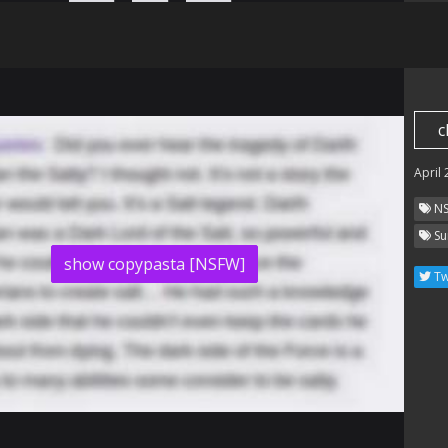
─────█████──████──█████──────

──────████──████──████───────

──────████──████──████───────

──────████───██───████───────

──────████───██───████───────

──────████──████──████───────

─██────██───████───██─────██─

c
─██───████──████──████────██─

─███████████████████████████─

April
─██─────────████──────────██─

─██─────────████──────────██─

N
────────────████─────────────

─────────────██──────────────
Su
show copypasta [NSFW]
Tw