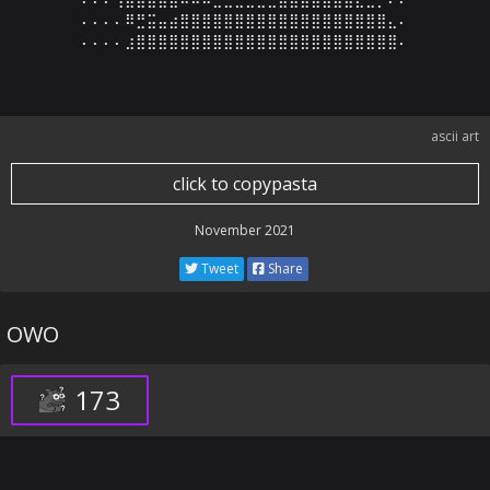
⠄⠄⠄⠄⠿⣛⣭⣤⣴⣿⣿⣿⣿⣿⣿⣿⣿⣿⣿⣿⣿⣿⣿⣿⣿⣿⣿⣿⣄⠄

⠄⠄⠄⠄⣰⣿⣿⣿⣿⣿⣿⣿⣿⣿⣿⣿⣿⣿⣿⣿⣿⣿⣿⣿⣿⣿⣿⣿⣿⠄
ascii art
click to copypasta
November 2021
Tweet
Share
OWO
173