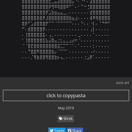
⣿⣿⣿⣿⣿⣿⣿⣿⣿⣟⣀⣬⣵⣿⣿⣿⣶⡤⠙⠄⠘⠃⠄⣴⣾⣿⣿⣿⣿⣿

⣿⣿⣿⣿⣿⣿⣿⣿⣿⡿⢻⠿⢿⣿⣿⠿⠋⠁⠄⠂⠉⠒⢘⣿⣿⣿⣿⣿⣿⣿

⣿⣿⣿⣿⣿⣿⣿⣿⡿⣡⣷⣶⣤⣤⣀⡀⠄⠄⠄⠄⠄⠄⠄⣾⣿⣿⣿⣿⣿⣿

⣿⣿⣿⣿⣿⣿⣿⡿⣸⣿⣿⣿⣿⣿⣿⣿⣷⣦⣰⠄⠄⠄⠄⢾⠿⢿⣿⣿⣿⣿

⣿⡿⠋⣡⣾⣿⣿⣿⡟⠉⠉⠈⠉⠉⠉⠉⠉⠄⠄⠄⠑⠄⠄⠐⡇⠄⠈⠙⠛⠋

⠋⠄⣾⣿⣿⣿⣿⡿⠄⠄⠄⠄⠄⠄⠄⠄⠄⠄⠄⠄⠄⠄⠄⢠⡇⠄⠄⠄⠄⠄

⠄⢸⣿⣿⣿⣿⣿⣯⠄⢠⡀⠄⠄⠄⠄⠄⠄⠄⠄⣀⠄⠄⠄⠄⠁⠄⠄⠄⠄⠄

⠁⢸⣿⣿⣿⣿⣿⣯⣧⣬⣿⣤⣐⣂⣄⣀⣠⡴⠖⠈⠄⠄⠄⠄⠄⠄⠄⠄⠄⠄

⠈⠈⣿⣟⣿⣿⣿⣿⣿⣿⣿⣿⣽⣉⡉⠉⠈⠁⠄⠁⠄⠄⠄⠄⡂⠄⠄⠄⠄⠄

⠄⠄⠙⣿⣿⠿⣿⣿⣿⣿⣷⡤⠈⠉⠉⠁⠄⠄⠄⠄⠄⠄⠄⠠⠔⠄⠄⠄⠄⠄

⠄⠄⠄⡈⢿⣷⣿⣿⢿⣿⣿⣷⡦⢤⡀⠄⠄⠄⠄⠄⠄⢐⣠⡿⠁⠄⠄⠄⠄⠄
ascii art
click to copypasta
May 2019
Shrek
Tweet
Share