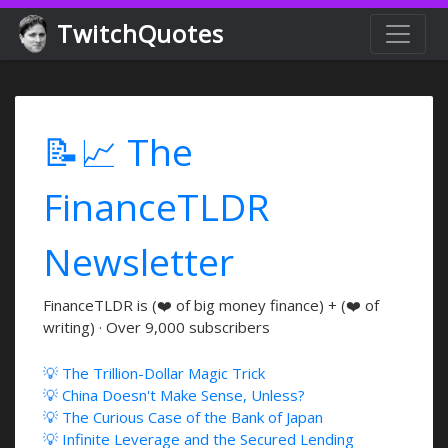
TwitchQuotes
📝📈 The
FinanceTLDR
Newsletter
FinanceTLDR is (❤️ of big money finance) + (❤️ of
writing) · Over 9,000 subscribers
💡 The Trillion-Dollar Magic Trick
💡 China Doesn't Make Sense, Unless?
💡 The Curious Case of the Bank of Japan
💡 Infinite Leverage and the Secured Lending