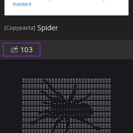
Standard
Spider
[Copypasta]
103
⣿⣿⣿⣿⣿⣿⣿⣉⠻⣿⣿⣿⣿⣿⣿⣿⣿⣿⣿⣿⣿⣿⣿⣿⣿⣿⣿⣿⣿⣿

⣿⣿⣿⣿⣿⣿⣿⣿⣷⡈⢿⣿⣿⣿⣿⣿⣿⡏⣹⣿⣿⣿⣿⣿⣿⣿⣿⣿⣿⣿

⣿⣿⣿⣿⣿⣿⣍⡙⢿⣿⣦⡙⠻⣿⣿⣿⡿⠁⣾⣿⣿⣿⡿⢿⣿⣿⣿⣿⣿⣿

⣿⣿⣿⣿⣿⣿⣿⣿⣦⡉⠛⠓⠢⡈⢿⡿⠁⣸⣿⡿⠿⢋⣴⣿⣿⣿⣿⣿⣿⣿

⣿⣿⣿⣿⣿⣿⣯⣍⣙⡋⠠⠄⠄⠄⠄⠁⠘⠁⠄⠴⠚⠻⢿⣿⣿⣿⣿⣿⣿⣿

⣿⣿⣿⣿⣿⣿⣿⡿⠿⢏⠄⠄⠄⠄⠄⠄⠄⠄⠄⠄⠄⠄⠄⠹⣿⣿⣿⣿⣿⣿

⣿⣿⣿⣿⣿⣧⡴⠖⠒⠄⠁⠄⢀⠄⠄⠄⡀⠄⠄⠄⠄⠄⠄⣠⣿⣿⣿⣿⣿⣿

⣿⣿⣿⠿⠟⣩⣴⣶⣿⣿⣶⡞⠉⣠⣇⠄⣿⣶⣦⣄⡀⠲⢿⣿⣿⣿⣿⣿⣿⣿

⣿⣿⣷⣶⣾⣿⣿⣿⣿⣿⡿⢠⣿⣿⣿⢀⣿⣿⣿⣿⣿⣿⣶⣌⠻⠿⣿⣿⣿⣿

⣿⣿⣿⣿⣿⣿⣿⣿⣿⣿⢡⣿⣿⣿⡏⣼⣿⣿⣿⣿⣿⣿⣿⣿⣿⣶⣾⣿⣿⣿
