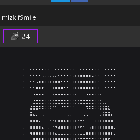
mizkifSmile
24
⠄⠄⠄⠄⠄⠄⠄⠄⠄⠄⠄⠄⠄⠄⠄⠄⠄⠄⠄⠄⠄⠄⠄⠄⠄⠄⠄⠄⠄⠄

⠄⠄⠄⠄⠄⠄⢀⣀⣀⣀⡀⠄⠄⠄⠄⠄⣠⣴⣶⣶⣶⣦⣀⠄⠄⠄⠄⠄⠄⠄

⠄⠄⠄⠄⢀⣴⣿⣿⣿⣿⣿⣦⠄⠄⠄⢰⣿⣿⣿⣿⣿⣿⣿⣆⠄⠄⠄⠄⠄⠄

⠄⠄⠄⠄⣼⣿⡿⠛⠛⣿⣿⣿⣧⠄⠄⢸⣿⣿⣿⣿⣿⣿⣿⣿⡆⠄⠄⠄⠄⠄

⠄⠄⠄⢰⣿⣿⣄⠄⠄⣸⣿⣿⣿⣆⣀⣼⣿⡟⠁⠈⢻⣿⣿⣿⣿⠄⠄⠄⠄⠄

⠄⠄⠄⢸⣿⣿⣿⣿⣿⣿⣿⣿⣿⣿⣿⣿⣿⣷⣦⣤⣾⣿⣿⣿⣿⡄⠄⠄⠄⠄

⠄⠄⢠⣿⣿⣿⣿⣿⣿⣿⡿⠿⢿⣿⣿⣿⡿⠿⠿⠿⣿⣿⣿⣿⣿⣿⣦⡀⠄⠄

⠄⠄⣿⠿⠛⠉⠉⠉⠉⠄⠄⠄⠄⠄⠄⠄⠄⠄⠄⠄⠈⠉⠉⠉⠙⣿⣿⣷⠄⠄

⠄⠄⣿⣷⣆⠄⠐⠄⣄⣠⡄⣠⣤⡄⣴⣦⣀⣤⣠⣴⢰⠄⠄⢀⣴⣿⣿⣿⣧⠄

⠄⠄⣿⣿⣿⣆⠄⠄⠈⣈⠃⠻⢿⡷⣿⣿⠿⠋⠉⠁⠄⠄⠄⣿⣿⣿⣿⣿⣿⠄

⠄⠄⣿⣿⣿⣿⣦⣀⠄⠈⠙⠾⠿⢿⠿⠿⠿⠛⠋⠁⢀⣰⣿⣿⣿⣿⣿⣿⣿⠄

⠄⠄⢻⣿⣿⣿⣿⣿⣿⣿⣦⣤⣤⣤⣤⣤⣤⣤⣤⣤⣿⣿⣿⣿⣿⣿⣿⣿⠇⠄

⠄⠄⠄⢻⣿⣿⣿⣿⣿⠿⠿⠿⣛⣛⣛⣛⣛⣋⣭⣭⣭⣭⣭⣭⣭⣝⣛⡋⠄⠄
