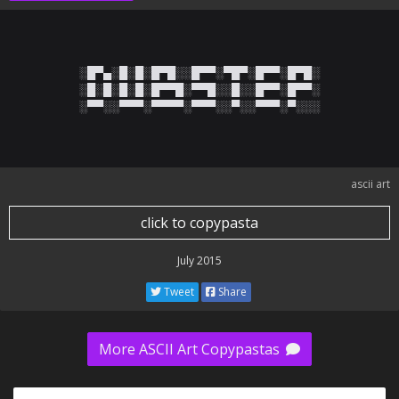
░█▀▄░█░█░█▀█░░█▀▀░▀█▀░█▀▀░█▀█░

░█░█░█░█░█▀▀█░▀▀█░░█░░█▀▀░█▀▀░

░▀▀░░▀▀▀░▀▀▀▀░▀▀▀░░▀░░▀▀▀░▀░░░
ascii art
click to copypasta
July 2015
Tweet
Share
More ASCII Art Copypastas