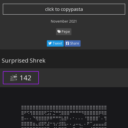
click to copypasta
November 2021
Pepe
Tweet
Share
Surprised Shrek
142
⣿⣿⣿⣿⣿⣿⣿⣿⣿⣿⣿⣿⣿⣿⣿⣿⣿⣿⣿⣿⣿⣿⣿⣿⣿⣿⣿⣿⣿⣿

⣿⠟⠫⢻⣿⣿⣿⣿⢟⣩⡍⣙⠛⢛⣿⣿⣿⠛⠛⠛⠛⠻⣿⣿⣿⣿⣿⡿⢿⣿

⣿⠤⠄⠄⠙⢿⣿⣿⣿⡿⠿⠛⠛⢛⣧⣿⠇⠄⠂⠄⠄⠄⠘⣿⣿⣿⣿⠁⠄⢻

⣿⣿⣿⣿⣶⣄⣾⣿⢟⣼⠒⢲⡔⣺⣿⣧⠄⠄⣠⠤⢤⡀⠄⠟⠉⣠⣤⣤⣤⣾
