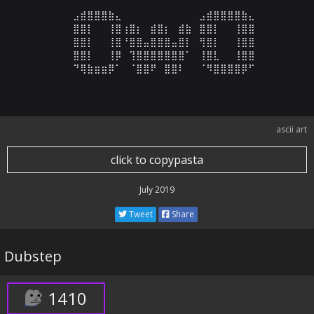
⠀⠀⠀⣠⣾⣿⣿⣿⣷⣄⠀⠀⠀⠀⠀⠀⠀⠀⠀⠀⠀⣠⣾⣿⣿⣿⣿⣷⣄⠀

⠀⠀⠀⣿⣿⡇⠀⠀⢸⣿⢰⣿⡆⠀⣾⣿⡆⠀⣾⣷⠀⣿⣿⡇⠀⠀⢸⣿⣿⠀

⠀⠀⠀⣿⣿⡇⠀⠀⢸⣿⠘⣿⣿⣤⣿⣿⣿⣤⣿⡇⠀⢻⣿⡇⠀⠀⢸⣿⣿⠀

⠀⠀⠀⣿⣿⡇⠀⠀⢸⡿⠀⢹⣿⣿⣿⣿⣿⣿⣿⠁⠀⢸⣿⣇⠀⠀⢸⣿⣿⠀

⠀⠀⠀⠙⢿⣷⣶⣶⡿⠁⠀⠈⣿⣿⠟⠀⣿⣿⠇⠀⠀⠈⠻⣿⣿⣿⣿⡿⠋
ascii art
click to copypasta
July 2019
Tweet
Share
Dubstep
1410