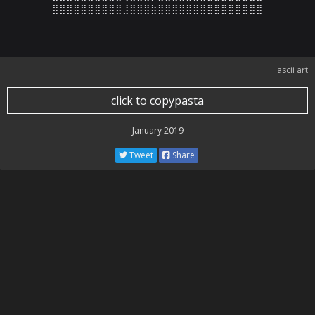
⣿⣿⣿⣿⣿⣿⣿⣿⣿⣿⣸⣿⣿⣿⣷⣿⣿⣿⣿⣿⣿⣿⣿⣿⣿⣿⣿⣿⣿⣿
ascii art
click to copypasta
January 2019
Tweet
Share