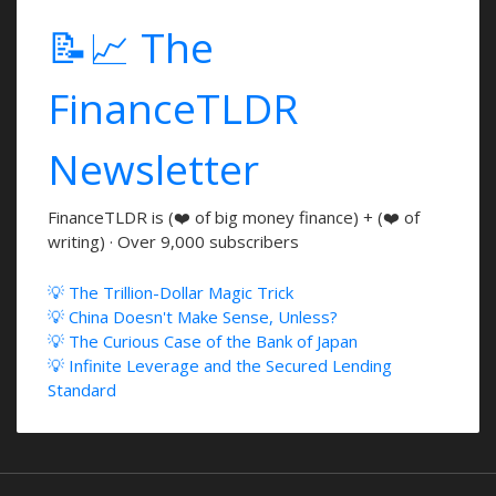
📝📈 The
FinanceTLDR
Newsletter
FinanceTLDR is (❤️ of big money finance) + (❤️ of
writing) · Over 9,000 subscribers
💡 The Trillion-Dollar Magic Trick
💡 China Doesn't Make Sense, Unless?
💡 The Curious Case of the Bank of Japan
💡 Infinite Leverage and the Secured Lending
Standard