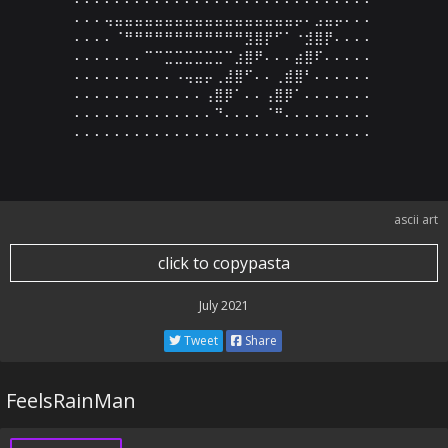
⠄⠄⠄⢤⣤⣤⣤⣤⣤⣤⣤⣤⣤⣤⣤⣤⣤⣤⣤⣤⣤⣤⡤⠄⣠⣤⡤⠄⠄⠄

⠄⠄⠄⠄⠈⠛⠛⠛⠛⠛⠛⠛⠛⠛⠛⠛⠛⣻⣿⡟⠋⠁⠐⣺⣿⡟⠄⠄⠄⠄

⠄⠄⠄⠄⠄⠄⠄⠉⠉⣉⣉⣉⣉⣉⣉⠉⣰⣿⠟⠄⠄⠄⣴⣿⠏⠄⠄⠄⠄⠄

⠄⠄⠄⠄⠄⠄⠄⠄⠄⠄⠠⢤⣤⡤⢀⣼⣿⠋⠄⠄⢀⣾⣿⠃⠄⠄⠄⠄⠄⠄

⠄⠄⠄⠄⠄⠄⠄⠄⠄⠄⠄⠄⠄⢠⣿⡿⠁⠄⠄⢠⣿⡿⠁⠄⠄⠄⠄⠄⠄⠄

⠄⠄⠄⠄⠄⠄⠄⠄⠄⠄⠄⠄⠄⠄⠙⠄⠄⠄⠄⠈⠛⠄⠄⠄⠄⠄⠄⠄⠄⠄

⠄⠄⠄⠄⠄⠄⠄⠄⠄⠄⠄⠄⠄⠄⠄⠄⠄⠄⠄⠄⠄⠄⠄⠄⠄⠄⠄⠄⠄⠄
ascii art
click to copypasta
July 2021
Tweet
Share
FeelsRainMan