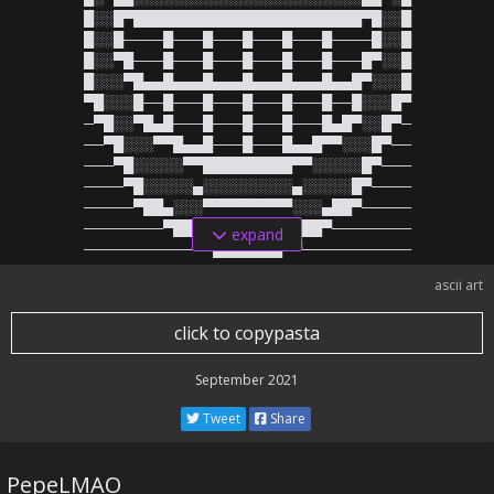
█░░█▀███████████████████████▀█░░█

█░░█────█───█───█───█───█────█░░█

█░░▀█───█───█───█───█───█───█▀░░█

█░░░▀█▄▄█▄▄▄█▄▄▄█▄▄▄█▄▄▄█▄▄█▀░░░█

▀█░░░█──█───█───█───█───█──█░░░█▀

─▀█░░▀█▄█───█───█───█───█▄█▀░░█▀─

──▀█░░░▀▀█▄▄█───█───█▄▄█▀▀░░░█▀──

───▀█░░░░░▀▀█████████▀▀░░░░░█▀───

────▀█░░░░░▄░░░░░░░░░▄░░░░░█▀────

─────▀██▄░░░▀▀▀▀▀▀▀▀▀░░░▄██▀─────

────────▀██▄▄░░░░░░░▄▄██▀────────

expand
───────────▀▀███████▀▀───────────
ascii art
click to copypasta
September 2021
Tweet
Share
PepeLMAO