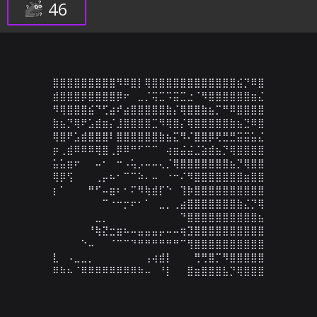
46
⣿⣿⣿⣿⣿⣿⣿⣿⣿⠻⠿⣿⡇⢿⣿⣿⣿⣿⣿⣿⣿⣿⣿⣿⣿⣿⣮⡙⠿⣿

⣾⣿⣿⣿⡿⣿⣿⣿⣿⡿⠖⠀⣀⡈⢭⣉⠩⣭⣉⣐⠈⠻⣿⣿⣿⣿⣿⣿⣶⣌

⠻⢿⣿⣿⣿⣮⠙⢋⣴⠞⣴⣿⣿⣿⣿⣿⣷⡌⢿⣿⣿⣷⣦⡉⠛⠿⣿⣿⣿⣿

⣷⣦⡙⢿⠟⣡⣾⣶⡌⣸⣿⣿⣿⣿⣉⠻⢿⣿⡌⢿⣿⣿⣿⣿⣿⣷⣦⣙⠿⣿

⢿⣿⠟⣡⣾⣿⣿⣿⠇⣿⣿⣿⣿⣿⣿⣷⣦⣍⠻⠌⣿⣿⡿⢟⣛⣛⣭⣭⣥⣌

⡶⢀⣾⠿⠿⠿⢿⣿⢀⡿⠿⠛⠋⠉⠉⠀⢴⣶⣬⣬⣈⣵⣾⣦⡙⢿⣿⣿⣿⣿

⣥⣥⣶⠖⠀⠀⠤⠂⠀⠒⠠⢥⡠⠤⠤⢄⡈⢿⣿⣿⣿⣿⣿⣿⣿⣦⡙⢿⣿⣿

⢿⡿⢫⠀⠀⠀⢀⡤⠦⠂⠉⠉⠵⠄⠤⠀⠐⠒⠌⠻⣿⣿⣿⣿⣿⣿⣿⣶⣿⣿

⡆⠁⠀⠀⠀⠛⠋⠤⣶⠆⠂⠍⠻⢷⣾⡏⠑⠀⢹⡷⣿⣿⣿⣿⣿⣿⣿⣿⣿⣿

⠀⠀⠀⠀⠀⠀⠀⠉⠐⠒⡒⠖⠂⠁⠀⣀⡀⢀⣴⣿⣿⣿⣿⣿⣿⣿⣷⣌⡙⢿

⠀⠀⠀⠀⠀⠀⣀⡀⠀⠀⠀⠀⠀⠀⠀⠀⠀⠀⠙⣿⣿⣿⣿⣿⣿⣿⣿⣿⣿⣦

⠀⠀⠀⠀⠀⠘⢷⣝⣒⣶⠦⠤⣤⣤⣤⡤⠤⠤⢶⣹⣿⣿⣿⣿⣿⣿⣿⣿⣿⣿

⠀⠀⠀⠀⠑⠤⠀⠀⠈⠉⠉⠙⠛⠛⠛⠛⠛⠛⠉⢻⣿⣿⣿⣿⣿⣿⣿⣿⣿⣿

⣇⠀⠠⣀⣀⡀⠀⠀⠀⠀⠀⠀⠀⢠⢴⣾⡇⠀⠀⠀⢛⢛⣿⡉⠻⣿⣿⣿⣿⣿

⠿⠷⠦⠈⠿⠿⠿⠿⠿⠿⠿⠿⠷⠤⠀⠘⡇⠀⠀⣿⣶⣿⣿⣿⣧⡙⢿⣿⣿⣿