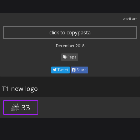
ascii art
click to copypasta
December 2018
Pepe
Tweet
Share
T1 new logo
33
⠄⠄⠄⠄⠄⠄⠄⠄⠄⠄⠄⠄⠄⠄⠄⠄⠄⠄⠄⠄⠄⠄⠄⠄⠄⠄⠄⠄⠄⠄
