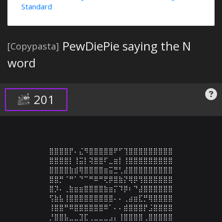
Standard
PewDiePie saying the N
[Copypasta]
word
201
⣿⣿⣿⣿⡟⠄⣌⠻⣿⣿⣿⣿⣿⠟⠋⢹⣿⣿⣿⣿⣿⣿⣿⣿⣿

⣿⣿⣿⣿⡇⢸⣭⡇⢽⣿⣿⠏⣀⣶⡇⢸⣿⣿⣿⣿⣿⣿⣿⣿⣿

⣿⣿⣿⣿⣷⣾⢿⣿⣿⣿⣿⣶⣭⣛⢃⣼⣿⣿⣿⣿⣿⣿⣿⣿⣿

⣿⣿⡛⠈⠛⠁⠙⠉⠛⠿⠛⢟⡿⣿⣷⡝⢿⡿⢻⣿⣿⣿⣿⣿⣿

⣿⡹⠄⢀⣷⣶⣶⣿⣿⣿⣿⣷⣶⡍⠹⡿⠆⠙⣼⣿⣿⣿⣿⣿⣿

⢫⣷⣧⢸⣿⣿⣿⣿⣿⣿⣿⣿⣿⠄⠄⢀⣴⣶⣏⡛⢿⣿⣿⣿⣿

⢸⣿⣿⠛⠿⣿⣿⣿⣿⣿⣿⠿⠁⠄⠄⣾⣿⣿⣿⡟⣨⣿⣿⣿⣿

⡘⣿⣿⣧⣀⣀⣹⣏⢀⣀⣀⣀⣠⡄⢸⣿⣿⣿⣿⢀⣿⣿⣿⣿⣿
