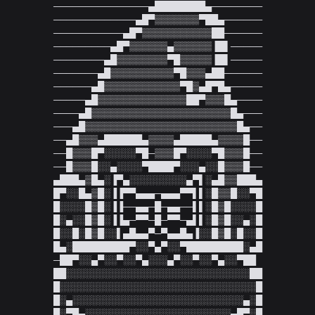
───────────────▄████████▄────────

─────────────▄█▀▒▒▒▒▒▒▒▀██▄──────

───────────▄█▀▒▒▒▒▒▒▒▒▒▒▒██──────

─────────▄█▀▒▒▒▒▒▒▄▒▒▒▒▒▒▐█▌─────

────────▄█▒▒▒▒▒▒▒▒▀█▒▒▒▒▒▐█▌─────

───────▄█▒▒▒▒▒▒▒▒▒▒▀█▒▒▒▄██──────

──────▄█▒▒▒▒▒▒▒▒▒▒▒▒▀█▒▄█▀█▄─────

─────▄█▒▒▒▒▒▒▒▒▒▒▒▒▒▒██▀▒▒▒█▄────

────▄█▒▒▒▒▒▒▒▒▒▒▒▒▒▒▒▒▒▒▒▒▒▒█▄───

───▄█▒▒▒▒▒▒▒▒▒▒▒▒▒▒▒▒▒▒▒▒▒▒▒▒█▄──

──▄█▒▒▒▄██████▄▒▒▒▒▄█████▄▒▒▒▒█──

──█▒▒▒█▀░░░░░▀█─▒▒▒█▀░░░░▀█▒▒▒█──

──█▒▒▒█░░▄░░░░▀████▀░░░▄░░█▒▒▒█──

▄███▄▒█▄░▐▀▄░░░░░░░░░▄▀▌░▄█▒▒███▄

█▀░░█▄▒█░▐▐▀▀▄▄▄─▄▄▄▀▀▌▌░█▒▒█░░▀█

█░░░░█▒█░▐▐──▄▄─█─▄▄──▌▌░█▒█░░░░█

█░▄░░█▒█░▐▐▄─▀▀─█─▀▀─▄▌▌░█▒█░░▄░█

█░░█░█▒█░░▌▄█▄▄▀─▀▄▄█▄▐░░█▒█░█░░█

█▄░█████████▀░░▀▄▀░░▀█████████░▄█

─██▀░░▄▀░░▀░░▀▄░░░▄▀░░▀░░▀▄░░▀██

██░░░░░░░░░░░░░░░░░░░░░░░░░░░░░██

█░░░░░░░░░░░░░░░░░░░░░░░░░░░░░░░█

█░▄░░░░░░░░░░░░░░░░░░░░░░░░░░░▄░█

█░▀█▄░░░░░░░░░░░░░░░░░░░░░░░▄█▀░█
