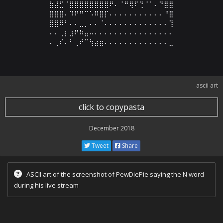
⣷⣼⣋⠈⣿⣿⣿⣿⣿⣿⣿⣿⠟⠄⠈⠛⢿⠏⢙⠈⠁⠄⠙⣿⣿

⣿⣿⣿⠄⠹⠟⠛⠉⠡⠿⣿⡏⠄⠄⠄⠄⠄⠄⠄⠄⠄⠄⠄⠘⣿

⣿⣿⠿⠃⠄⠄⣀⡀⠄⠄⠈⠄⠄⠄⠄⠄⠄⠄⠄⠄⠄⠄⠄⠄⢹

⠄⠄⢀⡆⣰⠟⠷⣤⠤⠄⠄⠄⠄⠄⠄⠄⠄⠄⠄⠄⠄⠄⠄⠄⠄

⠄⢀⠎⠄⠃⢀⠞⠉⢳⣴⣶⠄⠄⠄⠄⠄⠄⠄⠄⠄⠄⠄⠄⠄⣀
ascii art
click to copypasta
December 2018
Tweet
Share
ASCII art of the screenshot of PewDiePie saying the N word
during his live stream