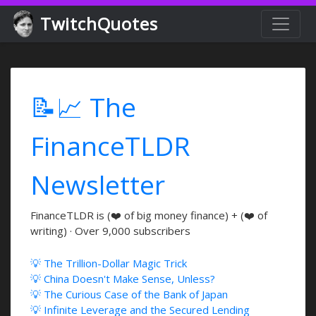
TwitchQuotes
📝📈 The
FinanceTLDR
Newsletter
FinanceTLDR is (❤️ of big money finance) + (❤️ of
writing) · Over 9,000 subscribers
💡 The Trillion-Dollar Magic Trick
💡 China Doesn't Make Sense, Unless?
💡 The Curious Case of the Bank of Japan
💡 Infinite Leverage and the Secured Lending