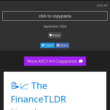
ascii art
click to copypasta
September 2020
Pepe
Tweet
Share
More ASCII Art Copypastas
📝📈 The
FinanceTLDR