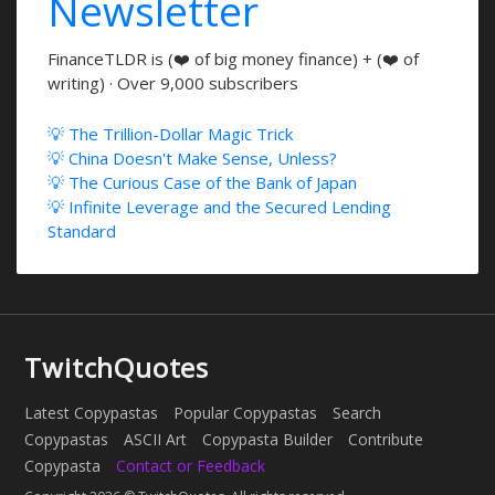
Newsletter
FinanceTLDR is (❤️ of big money finance) + (❤️ of
writing) · Over 9,000 subscribers
💡 The Trillion-Dollar Magic Trick
💡 China Doesn't Make Sense, Unless?
💡 The Curious Case of the Bank of Japan
💡 Infinite Leverage and the Secured Lending
Standard
TwitchQuotes
Latest Copypastas
Popular Copypastas
Search
Copypastas
ASCII Art
Copypasta Builder
Contribute
Copypasta
Contact or Feedback