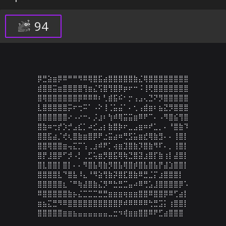
94
⡿⣛⣵⣶⡿⠿⠛⠛⠻⠿⢿⣿⣯⣴⣿⣿⣿⣿⣿⣷⣌⢿⣿⣿⣿⣿⣿⣿⣿⣿

⣾⣿⣿⣭⣶⣿⣿⣿⣿⢻⣶⣌⢫⣿⢻⣿⡿⡶⠖⠒⠨⢸⢟⣿⣿⣿⣿⣿⣿⣿

⣿⢿⣿⣿⣿⣿⣿⣿⡿⠿⠿⠿⠆⢃⣾⣯⠮⠂⡒⢠⣠⢄⣙⠝⡻⣿⣿⣿⣿⣿

⣇⣿⣿⣿⣿⣿⡭⠖⢒⠭⠁⠠⠕⢸⢈⣥⣬⠁⠄⢂⢠⣾⣶⠆⣦⣝⡻⣿⣿⣿

⣿⣿⣿⣿⣿⣿⠔⠠⠔⠒⠄⡨⣰⠆⢳⠾⢿⣭⣭⣶⠿⠟⠉⠄⠠⠻⣿⣮⢻⣿

⣿⣷⠶⢒⡞⡱⡚⣠⣎⡁⠴⣊⣠⡆⣷⣿⡷⠖⣀⣠⣶⠶⠞⣁⡀⠄⠘⣿⣷⠹

⣿⣿⣯⣴⡈⢞⢆⣿⣷⣶⣿⡿⠟⣐⣭⣴⠶⢛⣫⣥⣶⣞⢿⣷⣻⠄⠄⢸⣿⡇

⣿⣿⢿⣿⣿⣶⢤⣍⡉⢡⢀⣰⠾⠟⡁⢴⣶⣹⣿⣷⡹⣿⣷⠻⠏⠄⡀⢸⣿⡇

⣿⡟⣸⣿⡿⠋⡺⠠⡃⢀⣋⢥⣶⡻⣿⣯⢿⢷⣙⣿⣽⣰⣿⡏⣷⢰⡇⣼⣿⡇

⣿⣇⣿⣿⡇⣿⡇⠄⠄⠻⣿⣧⢿⣷⡻⣿⣧⢿⣿⡾⣿⣧⣿⣧⡟⣼⣱⣿⣿⡇

⣿⣿⣿⣿⣇⠙⣿⣧⠸⣄⠘⠻⣵⢻⣷⡽⣿⣏⣿⣷⠿⣛⣈⡍⣰⣿⣿⣿⡇

⣿⣿⣿⣿⣿⣆⠈⠛⢷⣼⣿⣷⣌⡻⠛⣓⣛⣉⣤⠴⠿⢛⣡⣸⣿⣿⣿⣿⡿⠡

⠿⣿⣿⣿⣿⣿⣷⡦⣌⣉⣉⣉⣛⣛⣶⣶⣶⢶⣶⣶⣿⣿⠿⣿⣿⡿⠿⢋⣴⡇

⣶⣦⣍⣛⠻⠿⣿⣿⣿⣿⣿⣿⣿⣿⣿⣿⡿⠾⠿⠿⠿⠿⢓⣛⣩⡅⢰⣿⣿⡇

⣿⣿⣿⣿⣿⣶⣶⣦⣤⣤⣤⣤⣤⣤⣀⣒⠲⢾⣶⣶⣿⣿⠿⠟⣋⣴⣿⣿⣿