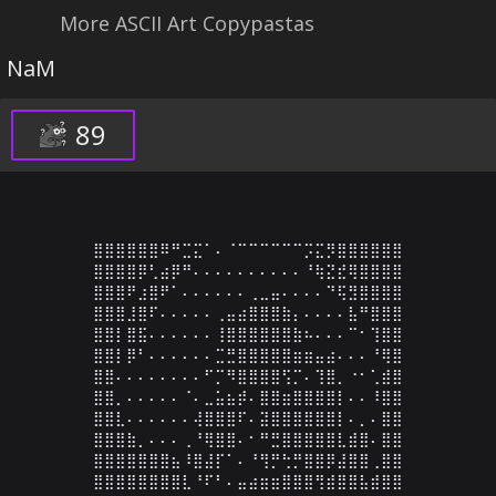
More ASCII Art Copypastas
NaM
89
⣿⣿⣿⣿⣿⣿⠿⠛⣉⣍⠁⠄⠈⠉⠉⠉⠉⠉⠉⡩⣍⡻⣿⣿⣿⣿⣿⣿

⣿⣿⣿⣿⡿⢃⣴⡿⠛⠄⠄⠄⠄⠄⠄⠄⠄⠄⠄⠘⢷⣝⣞⢿⣿⣿⣿⣿

⣿⣿⣿⠟⣰⣿⠟⠁⠄⠄⠄⠄⠄⠄⢀⣀⣤⠄⠄⠄⠄⠙⢯⣻⣿⣿⣿⣿

⣿⣿⣿⣸⣿⠏⠄⠄⠄⠄⠄⢀⣤⣴⣿⣿⣿⣷⡄⠄⠄⠄⠄⣧⠛⣿⣿⣿

⣿⣿⡇⣿⣯⠄⠄⠄⠄⠄⠄⢸⣿⣿⣿⣿⣿⣿⣷⠦⠄⠄⠄⠉⠂⢹⣿⣿

⣿⣿⡇⡿⠃⠄⠄⠄⠄⠄⠄⣉⣛⣿⣿⣿⣿⣿⣶⣶⣤⣴⠄⠄⠄⠘⢿⣿

⣿⣿⠄⠄⠄⠄⠄⠄⠄⠄⠋⡉⠻⣿⣿⣿⣿⢫⡉⠄⢹⣿⡀⠐⠂⢁⣾⣿

⣿⣿⡀⠄⠄⠄⠄⠄⠈⠄⣀⣥⣦⡾⠄⣿⣿⣶⣿⣿⣿⣿⡇⠄⠄⠸⣿⣿

⣿⣿⣇⠄⠄⠄⠄⠄⠄⢼⣿⣿⣿⠏⠄⣽⣿⣿⣿⣿⣿⣿⡇⠄⡀⠄⣿⣿

⣿⣿⣿⣷⡀⠄⠄⠄⢀⠘⢿⣿⣿⠄⠂⠛⣛⣿⣿⣿⣿⣿⣇⣾⣿⠄⣿⣿

⣿⣿⣿⣿⣿⣿⣿⣦⠸⣿⣼⡏⠁⠄⠘⢻⡛⢓⡛⣿⣿⡿⣼⣿⣿⢀⣿⣿

⣿⣿⣿⣿⣿⣿⣿⣿⣇⠘⠏⠃⠄⣤⣴⣶⣶⣿⣿⣿⢻⣾⣿⣿⣧⣾⣿⣿
