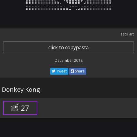
⣿⣿⣿⣿⣿⣿⣿⣿⣿⣷⣦⡀⠈⠻⣿⣿⣽⣿⠋⣰⣿⣿⣿⣿⣿⣿⣿⣿

⣿⣿⣿⣿⣿⣿⣿⣿⣿⣿⣿⣿⣶⣤⣈⠙⢉⣰⣾⣿⣿⣿⣿⣿⣿⣿⣿⣿
ascii art
click to copypasta
December 2018
Tweet
Share
Donkey Kong
27