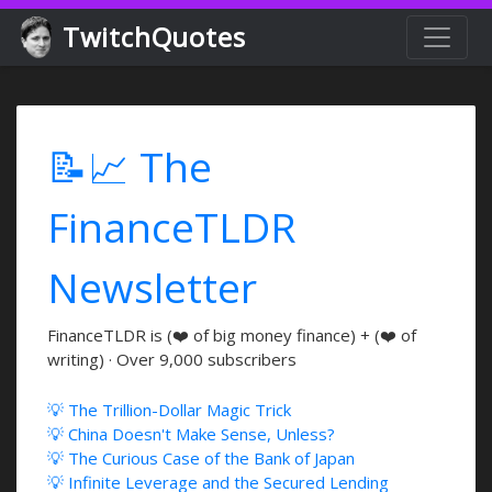
TwitchQuotes
📝📈 The
FinanceTLDR
Newsletter
FinanceTLDR is (❤️ of big money finance) + (❤️ of
writing) · Over 9,000 subscribers
💡 The Trillion-Dollar Magic Trick
💡 China Doesn't Make Sense, Unless?
💡 The Curious Case of the Bank of Japan
💡 Infinite Leverage and the Secured Lending