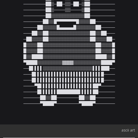
────────██▒─██─▒▒─██─▒██─────────

────────██▒────▒▒────▒██─────────

────────██▒▒▒▒▒▒▒▒▒▒▒▒██─────────

───────██▒▒█▀▀▀▀▀▀▀█▒▒▒▒██───────

─────██▒▒▒▒▒█▄▄▄▄▄█▒▒▒▒▒▒▒██─────

───██▒▒██▒▒▒▒▒▒▒▒▒▒▒▒▒▒▒██▒▒██───

─██▒▒▒▒██▒▒▒▒▒▒▒▒▒▒▒▒▒▒▒██▒▒▒▒██─

█▒▒▒▒██▒▒▒▒▒▒▒▒▒▒▒▒▒▒▒▒▒▒▒██▒▒▒▒█

█▒▒▒▒██▒▒▒▒▒▒▒▒▒▒▒▒▒▒▒▒▒▒▒██▒▒▒▒█

█▒▒████▒▒▒▒▒▒▒▒▒▒▒▒▒▒▒▒▒▒▒████▒▒█

▀████▒▒▒▒▒▒▒▒▒▓▓▓▓▒▒▒▒▒▒▒▒▒▒████▀

──█▌▌▌▌▒▒▒▒▒▒▒▒▒▒▒▒▒▒▒▒▒▒▌▌▌███──

───█▌▌▌▌▌▌▌▌▌▌▌▌▌▌▌▌▌▌▌▌▌▌▌▌█────

───█▌▌▌▌▌▌▌▌▌▌▌▌▌▌▌▌▌▌▌▌▌▌▌▌█────

────▀█▌▌▌▌▌▌▌▌▌▌▌▌▌▌▌▌▌▌▌██▀─────

─────█▌▌▌▌▌▌████████▌▌▌▌▌██──────

──────██▒▒██────────██▒▒██───────

──────▀████▀────────▀████▀───────
ascii art