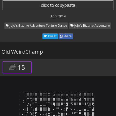
click to copypasta
April 2019
JoJo's Bizarre Adventure Torture Dance
JoJo's Bizarre Adventure
Tweet
Share
Old WeirdChamp
15
⡈⠉⣸⣿⣿⣿⣿⣿⣿⣛⣛⣛⣛⣩⣭⣭⣭⣭⣭⣭⣭⣭⣭⣵⢸⣿⣿⣿⡆⡀

⠄⢀⣤⠛⢛⡿⣿⣿⣿⣿⣿⣿⣿⣿⣿⣿⣭⣭⣥⣾⣯⣭⣭⣽⣇⢻⣿⢻⣿⡇

⠄⠈⠁⡐⡄⠋⠉⣀⣀⣀⡈⠉⠻⢿⣿⣿⠿⠛⣻⡛⠫⠿⠿⠿⠿⠸⢋⣿⢟⡇

⠄⠠⡆⡇⠈⢠⣾⣿⣿⣿⣿⣷⡂⠄⠛⠃⠄⣐⡟⠓⠄⠄⣀⣀⣠⣤⣀⠉⣼⡇

⠆⠄⣭⠁⠱⢝⡋⠠⠄⠄⢴⣒⣉⣀⡀⣓⣶⣶⠆⠄⠘⠋⠉⠛⠻⢿⣿⠄⣿⡇
