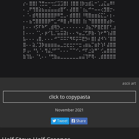
⡔⠄⣿⣿⡇⢙⣛⣒⠒⢒⣊⣩⣩⣿⡇⢸⣿⣿⢸⡷⣲⣾⣅⠒⢁⣠⣍⣤⠿⠇

⠄⢀⠟⢻⣿⣵⣦⣤⣬⣤⣤⣴⣿⠋⠄⣼⣿⣿⠈⢰⣄⠚⠒⠤⠤⢔⣻⣿⡒⠄

⠄⠈⠄⣾⢿⣿⣿⣿⣿⣿⡿⠿⣛⣀⠄⣾⣿⣿⡇⠸⢿⣿⣶⣶⣮⣍⣁⠄⡆⠄

⠄⠄⣦⢛⣿⣿⣿⣿⡿⠛⣁⠚⠿⣿⢠⠿⣿⣿⡇⢸⡆⠙⣿⣿⣿⣿⣿⣴⡷⠄

⡆⠄⠄⠰⡫⠏⠷⠋⢀⣾⢿⡳⣀⠄⠄⠄⠄⠄⠄⠄⣸⣦⡙⠟⣿⣟⣿⡏⢃⣰

⡇⠄⠄⠄⠈⢁⠄⡶⠊⣇⡈⣥⣭⣽⡆⠄⠄⠲⣤⣈⢋⡿⣷⠄⢱⠖⠛⢱⣼⣿

⣧⠄⠄⠄⢠⣿⡀⠄⠄⠄⠚⠉⠭⠭⠍⠻⠯⡭⠭⣟⡳⠆⣿⡇⣼⠺⠱⠈⣿⣿

⣿⠄⠄⣵⡈⣹⡷⣶⣶⣶⣶⣤⣀⣒⣖⣒⡒⠒⣒⢠⣶⣦⡉⣶⡗⢱⠇⣼⣿⣿

⡿⢠⠄⠘⢣⠈⠄⢻⣬⡘⠋⠉⠄⠄⠄⠉⠉⠊⠄⠚⠏⣐⣵⠛⠁⢊⣤⣿⣿⣿

⣷⢹⣧⠄⠈⢃⠄⠄⠘⢛⣷⣤⣀⣀⣀⣀⣀⣀⣤⣬⢹⠟⢿⠄⢀⣾⣿⣿⣿⣿
ascii art
click to copypasta
November 2021
Tweet
Share