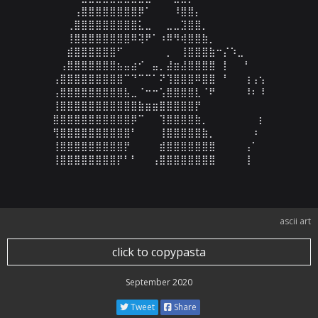
⠀⠀⠀⢠⣿⣿⣿⣿⣿⣿⣿⣿⡿⠁⠀⠀⠀⠸⣿⣿⡄⠀⠀⠀⠀⠀⠀⠀⠀⠀

⠀⠀⢀⣿⣿⣿⣿⣿⣿⣿⣿⣿⣅⣀⠀⠀⣀⣀⣹⣿⣿⡀⠀⠀⠀⠀⠀⠀⠀⠀

⠀⠀⢸⣿⣿⣿⣿⣿⣿⣿⣿⠿⢽⠟⠁⠰⠿⠻⢾⣿⣿⣷⡀⠀⠀⠀⠀⠀⠀⠀

⠀⠀⣾⣿⣿⣿⣿⣿⣿⠋⠀⠀⠀⠀⠀⠀⡀⠀⢸⣿⣿⣿⣷⠒⡌⠱⣀⠀⠀⠀

⠀⢠⣿⣿⣿⣿⣿⣿⣿⣦⣤⣴⠊⠀⣤⡀⣼⣶⣼⣿⣿⣿⣿⠀⡇⠀⠀⠃⠀⠀

⢠⣿⣿⣿⣿⣿⣿⣿⣿⣿⠉⠙⠉⠉⠁⠝⢹⣿⣿⣿⠿⣿⣿⠀⠃⠀⠀⢰⢠⢢

⢠⣿⣿⣿⣿⣿⣿⣿⣿⣿⣧⣀⠈⠒⠒⢡⣿⣿⣿⣿⣇⠈⠟⠀⠀⠀⠀⠸⠆⠸

⢸⣿⣿⣿⣿⣿⣿⣿⣿⣿⣿⣿⣷⣶⣶⣿⣿⣿⣿⣿⡟⠀⠀⠀⠀⠀⠀⠀⠀⠀

⣿⣿⣿⣿⣿⣿⣿⣿⣿⣿⣿⡿⠉⠀⠀⢹⣿⣿⣿⣿⣷⡀⠀⠀⠀⠀⠀⠀⠀⡆

⢻⣿⣿⣿⣿⣿⣿⣿⣿⣿⣿⠃⠀⠀⠀⢸⣿⣿⣿⣿⣿⣷⡀⠀⠀⠀⠀⠀⠰⠀

⢸⣿⣿⣿⣿⣿⣿⣿⣿⣿⡟⠀⠀⠀⠀⣾⣿⣿⣿⣿⣿⣿⣿⠀⠀⠀⠀⢠⠁⠀

⢸⣿⣿⣿⣿⣿⣿⣿⣿⡟⠃⠃⠀⠀⢠⣿⣿⣿⣿⣿⣿⣿⣿⠀⠀⠀⠀⢸⠀⠀
ascii art
click to copypasta
September 2020
Tweet
Share