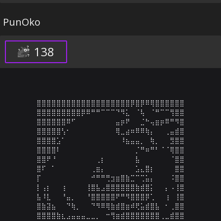
PunOko
138
⣿⣿⣿⣿⣿⣿⣿⣿⣿⣿⣿⣿⣿⣿⣿⣿⣿⣿⣿⡿⣿⡿⠿⢿⣿⣿⣿⣿⣿⣿

⣿⣿⣿⣿⣿⣿⣿⣿⣿⡿⠿⠛⠛⠉⠉⠉⠙⠻⣅⠀⠈⢧⠀⠈⠛⠉⠉⢻⣿⣿

⣿⣿⣿⣿⣿⣿⠿⠋⠀⠀⠀⠀⠀⠀⠀⠀⣤⡶⠟⠀⠀⣈⠓⢤⣶⡶⠿⠛⠻⣿

⣿⣿⣿⣿⣿⢣⠂⠀⠀⠀⠀⠀⠀⠀⠀⠀⢿⣀⣴⠶⠿⠿⢷⡄⠀⠀⢀⣤⣾⣿

⣿⣿⣿⣿⣡⠁⠀⠀⠀⠀⠀⠀⠀⠀⠀⠀⠀⠸⣦⣤⣤⡀⠀⢷⡀⠀⠀⣻⣿⣿

⣿⣿⣿⣿⠇⠀⠀⠀⠀⠀⠀⠀⠀⠀⠀⠀⠀⠀⠀⠀⡈⠛⠶⠛⠃⠈⠈⢿⣿⣿

⣿⣿⠟⠘⠀⠀⠀⠀⠀⠀⠀⠀⢀⡆⠀⠀⠀⠀⠀⠀⣧⠀⠀⠀⠀⠀⠀⠈⣿⣿

⣿⠏⠀⠁⠀⠀⠀⠀⠀⠀⠀⢀⣶⡄⠀⠀⠀⠀⠀⠀⣡⣄⣿⡆⠀⠀⠀⠀⣿⣿

⡏⠀⠀⠀⠀⠀⠀⠀⠀⠀⠀⠚⠛⠛⢛⣲⣶⣿⣷⣉⠉⢉⣥⡄⠀⠀⠀⠨⣿⣿

⡇⢠⡆⠀⠀⢰⠀⠀⠀⠀⢸⣿⣧⣠⣿⣿⣿⣿⣿⣿⣷⣾⣿⡅⠀⠀⡄⠠⢸⣿

⣧⠸⣇⠀⠀⠘⣤⡀⠀⠀⠘⣿⣿⣿⣿⣿⠟⠛⠻⣿⣿⣿⡿⢁⠀⠀⢰⠀⢸⣿

⣿⣷⣽⣦⠀⠀⠙⢷⡀⠀⠀⠙⠻⠿⢿⣷⣾⣿⣶⠾⢟⣥⣾⣿⣧⠀⠂⢀⣿⣿

⣿⣿⣿⣿⣷⣆⣠⣤⣤⣤⣀⣀⡀⠀⠒⢻⣶⣾⣿⣿⣿⣿⣿⣿⣿⢀⣀⣾⣿⣿