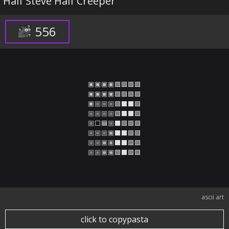
Half Steve Half Creeper
556
🏿🏿🏿🏿🟩🟩🟩🟩

🏿🏿🏿🏿🟩🟩🟩🟩

🏿🏼🏼🏼🟩⬛⬛🟩

🏼🏼🏼🏼🟩⬛⬛🟩

🏼⬜🟦🏼⬛🟩🟩🟩

🏼🏼🏼🏾⬛⬛🟩🟩

🏼🏼🏾🏽⬛⬛🟩🟩

🏼🏼🏾🏾🟩⬛🟩🟩
ascii art
click to copypasta