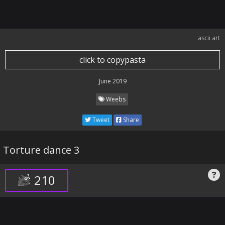
ascii art
click to copypasta
June 2019
Weebs
Tweet
Share
Torture dance 3
210