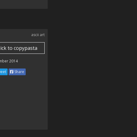
ascii art
lick to copypasta
mber 2014
eet
Share