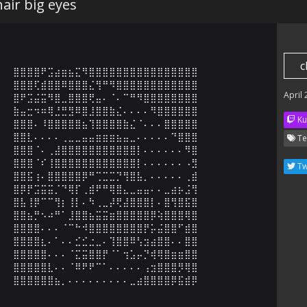
air big eyes
c
⣿⣿⣿⣿⠟⣩⣴⣶⣦⣍⠻⣿⣿⣿⣿⣿⣿⣿⣿⣿⣿⣿⣿⣿⣿⣿⣿

⣿⣿⣿⢏⣾⣿⣿⠿⣿⣿⣿⣌⢻⠛⠻⣿⣿⣿⣿⣿⣿⣿⣿⣿⣿⣿⣿

April
⣿⠟⣩⣬⣭⠻⣿⣀⣿⣿⣿⢟⣤⠄⠈⠄⠉⠛⠻⣿⣿⣿⣿⣿⣿⣿⣿

⣷⣤⣒⠲⠶⢿⣘⣛⣻⠿⣿⣸⣿⣿⣷⣌⠄⠄⠄⠄⠻⣿⣿⣿⣿⣿⣿

Ku
⣿⣿⣿⠄⠸⣿⣿⣿⣿⣿⣦⢹⣿⣿⣿⣿⣷⣌⠈⠄⠄⠄⣿⣿⣿⣿⣿

⣿⣿⣇⠄⠄⠄⠄⢀⣀⣀⣤⣤⣶⣶⣶⣦⣤⣀⠄⠄⠄⠄⠄⠙⣿⣿⣿

Te
⣿⣿⣿⠈⠄⢀⣼⣿⣿⣿⣿⣿⣿⣿⣿⣿⣿⣿⡇⠄⠄⠄⠄⠄⠄⠻⣿

⣿⣿⣿⠈⠎⢸⣿⣿⣿⣿⣿⣿⣿⣿⣿⣿⣿⣿⡇⠄⠄⠄⠄⠄⠄⠠⣻

Tw
⣿⣿⣯⢰⠄⣿⣿⣿⣿⣿⡿⠛⢉⣉⣉⡙⢻⣿⣧⡀⠄⠄⠄⠄⠄⢀⣾

⣿⡿⡟⣩⣭⣭⡈⠙⢿⡏⢀⣾⠟⠛⢿⣿⣄⣀⣤⣤⠄⠄⣀⣴⡦⣨⢻

⣿⣧⢸⡿⠉⠉⢻⡆⢸⡇⠄⠳⢀⣀⡼⢟⣼⣿⣿⣿⡇⠄⣿⢻⣿⣯⣿

⣿⣿⣦⡛⠢⠴⠛⠁⣸⣿⣿⣦⣭⣭⣶⣿⣿⣿⣿⣿⡿⢵⣿⣿⣿⢿⣿

⣿⣿⣿⣿⠄⠄⠄⠈⠉⠓⠺⣿⣿⣿⣿⣿⣿⣿⣿⡟⡥⣬⣿⣿⠋⣾⣿

⣿⣿⣿⣿⣆⠄⠁⠄⠄⣊⣊⣐⣀⠄⢹⣿⣿⠿⢣⣲⣴⣿⣿⠄⠄⣿⣿

⣿⣿⣿⣿⣿⠄⠄⠄⠈⣍⣭⣿⣿⡟⠈⠁⢲⣡⡤⡙⢾⢿⣿⣶⣶⣿⣿

⣿⣿⣿⣿⣿⣇⠄⠄⠈⠿⠟⠟⠉⠁⠄⠄⠄⠄⠄⢠⣲⣿⣿⣿⡻⢿⣿

⣿⣿⣿⣿⣿⣿⣦⡀⠄⠄⠄⠄⠄⠄⠄⠄⠄⣀⣴⣿⣿⣿⣿⡿⣯⣾⡿