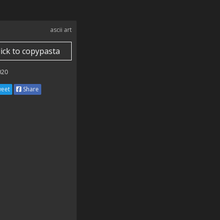
ascii art
lick to copypasta
020
eet
Share