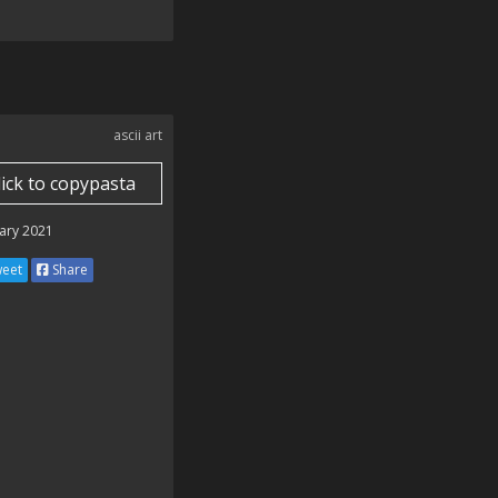
ascii art
lick to copypasta
ary 2021
eet
Share