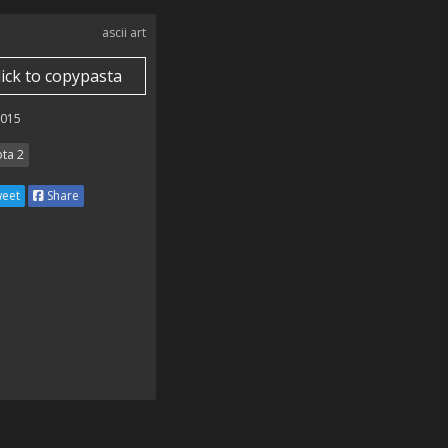
ascii art
lick to copypasta
2015
ta 2
eet
Share