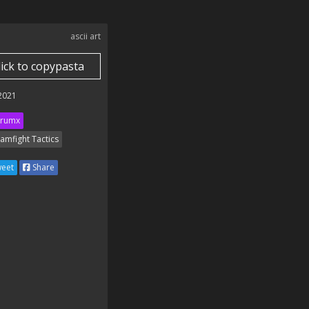
ascii art
lick to copypasta
 2021
rumx
amfight Tactics
eet
Share