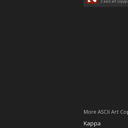
2
ascii art copyp
More ASCII Art C
Kappa