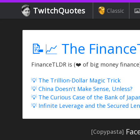
TwitchQuotes
Classic
📝📈 The Finance
FinanceTLDR is (❤️ of big money finance) 
💡 The Trillion-Dollar Magic Trick
💡 China Doesn't Make Sense, Unless?
💡 The Curious Case of the Bank of Japa
💡 Infinite Leverage and the Secured Le
Face
[Copypasta]