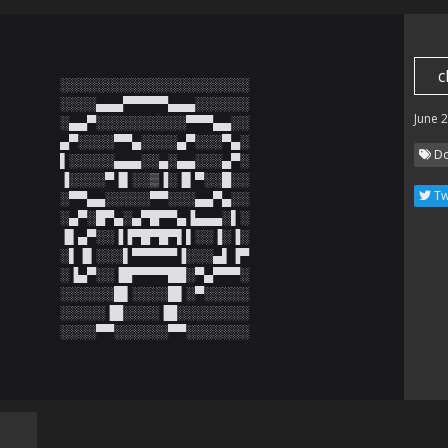
c
░░░░░░░░░░░░░░░░░░░░░

░░░░▄▄▄▀▀▀▀▀▄▄▄░░░░░░

June 
░▄▄▀░░░░░░░░░░▀▀▀▄▄░░

▄▀░░░░▀▀▄░░░░▄▀░░░▀▄░

Do
▌░░░░░▄▄▄░░▄░▄▄░░░▄▀░

▐░░░░▀▐▌░░▒▐░▐▌▀░░█░░

Tw
░▀▀▄▄░░░░░▀▀░░░▄▄▀▄░░

░▄▀░█▀▄░▄▀█▀▀▄▐▄▄▄░▌░

▐▌▄▀░░▐▐▀█▀█▀▌▌░░▐░▐░

░▌▐▌░░░▌▀▀▀▀▀▐░░░▄▌▐▀

░▐▄▀░░▐█▀▀▀▀██░▀▄▀▀▀░

░░░░░░█▌░░░░█▌░▀░░░░░

░░░░░▐█░░░░▐█░░░░░░░░

░░░░▀▀░░░░░░▀▀░░░░░░░