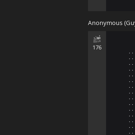
Anonymous (Guy
176
⠄⠄
⠄⠄
⠄⠄
⠄⠄
⠄⠄
⠄⠄
⠄⠄
⠄⠄
⠄⠄
⠄⠄
⠄⠄
⠄⠄
⠄⠄
⠄⠄
⠄⠄