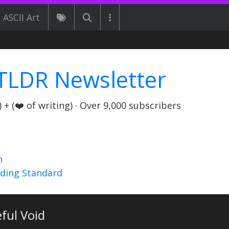
ASCII Art
TLDR Newsletter
+ (❤️ of writing) · Over 9,000 subscribers
n
nding Standard
ful Void