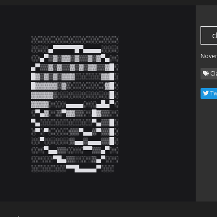
c
░░░░░░░░░░░░░░░░░░░░

░░░░▄▀▀▀▀▀█▀▄▄▄▄░░░░

Nove
░░▄▀▒▓▒▓▓▒▓▒▒▓▒▓▀▄░░

▄▀▒▒▓▒▓▒▒▓▒▓▒▓▓▒▒▓█░

Cl
█▓▒▓▒▓▒▓▓▓░░░░░░▓▓█░

█▓▓▓▓▓▒▓▒░░░░░░░░▓█░

Tw
▓▓▓▓▓▒░░░░░░░░░░░░█░

▓▓▓▓░░░░▄▄▄▄░░░▄█▄▀░

░▀▄▓░░▒▀▓▓▒▒░░█▓▒▒░░

▀▄░░░░░░░░░░░░▀▄▒▒█░

░▀░▀░░░░░▒▒▀▄▄▒▀▒▒█░

░░▀░░░░░░▒▄▄▒▄▄▄▒▒█░

░░░▀▄▄▒▒░░░░▀▀▒▒▄▀░░

░░░░░▀█▄▒▒░░░░▒▄▀░░░

░░░░░░░░▀▀█▄▄▄▄▀░░░