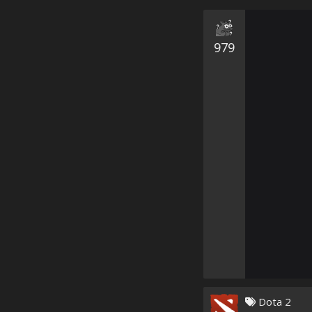
979
Dota 2