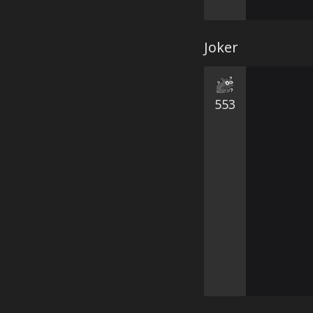
Joker
553