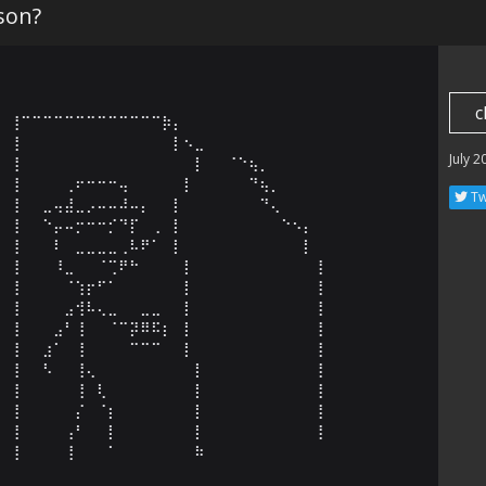
son?
c
⢸⠉⠉⠉⠉⠉⠉⠉⠉⠉⠉⠉⠉⠉⡷⡄⠀⠀⠀⠀⠀⠀⠀⠀⠀⠀⠀⠀⠀

⢸⠀⠀⠀⠀⠀⠀⠀⠀⠀⠀⠀⠀⠀⠀⡇⠢⣀⠀⠀⠀⠀⠀⠀⠀⠀⠀⠀⠀

July 2
⢸⠀⠀⠀⠀⠀⠀⠀⠀⠀⠀⠀⠀⠀⠀⠀⠀⡇⠀⠀⠈⠑⢦⡀⠀⠀⠀⠀⠀

⢸⠀⠀⠀⠀⢀⠖⠒⠒⠒⢤⠀⠀⠀⠀⠀⡇⠀⠀⠀⠀⠀⠙⢦⡀⠀⠀⠀⠀

Tw
⢸⠀⠀⣀⢤⣼⣀⡠⠤⠤⠼⠤⡄⠀⠀⡇⠀⠀⠀⠀⠀⠀⠀⠙⢄⠀⠀⠀⠀

⢸⠀⠀⠑⡤⠤⡒⠒⠒⡊⠙⡏⠀⢀⠀⡇⠀⠀⠀⠀⠀⠀⠀⠀⠀⠑⠢⡄⠀

⢸⠀⠀⠀⠇⠀⣀⣀⣀⣀⢀⠧⠟⠁⠀⡇⠀⠀⠀⠀⠀⠀⠀⠀⠀⠀⠀⡇⠀

⢸⠀⠀⠀⠸⣀⠀⠀⠈⢉⠟⠓⠀⠀⠀⠀⡇⠀⠀⠀⠀⠀⠀⠀⠀⠀⠀⠀⢸

⢸⠀⠀⠀⠀⠈⢱⡖⠋⠁⠀⠀⠀⠀⠀⠀⡇⠀⠀⠀⠀⠀⠀⠀⠀⠀⠀⠀⢸

⢸⠀⠀⠀⠀⣠⢺⠧⢄⣀⠀⠀⣀⣀⠀⠀⡇⠀⠀⠀⠀⠀⠀⠀⠀⠀⠀⠀⢸

⢸⠀⠀⠀⣠⠃⢸⠀⠀⠈⠉⡽⠿⠯⡆⠀⡇⠀⠀⠀⠀⠀⠀⠀⠀⠀⠀⠀⢸

⢸⠀⠀⣰⠁⠀⢸⠀⠀⠀⠀⠉⠉⠉⠀⠀⡇⠀⠀⠀⠀⠀⠀⠀⠀⠀⠀⠀⢸

⢸⠀⠀⠣⠀⠀⢸⢄⠀⠀⠀⠀⠀⠀⠀⠀⠀⡇⠀⠀⠀⠀⠀⠀⠀⠀⠀⠀⢸

⢸⠀⠀⠀⠀⠀⢸⠀⢇⠀⠀⠀⠀⠀⠀⠀⠀⡇⠀⠀⠀⠀⠀⠀⠀⠀⠀⠀⢸

⢸⠀⠀⠀⠀⠀⡌⠀⠈⡆⠀⠀⠀⠀⠀⠀⠀⡇⠀⠀⠀⠀⠀⠀⠀⠀⠀⠀⢸

⢸⠀⠀⠀⠀⢠⠃⠀⠀⡇⠀⠀⠀⠀⠀⠀⠀⡇⠀⠀⠀⠀⠀⠀⠀⠀⠀⠀⢸

⢸⠀⠀⠀⠀⢸⠀⠀⠀⠁⠀⠀⠀⠀⠀⠀⠀⠷