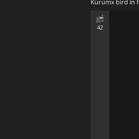
Kurumx bird in h
42