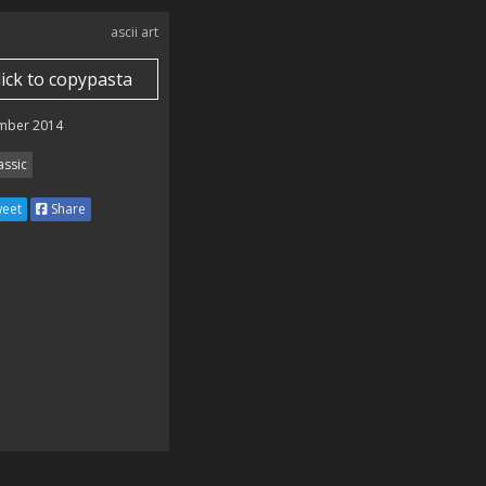
ascii art
lick to copypasta
mber 2014
assic
eet
Share