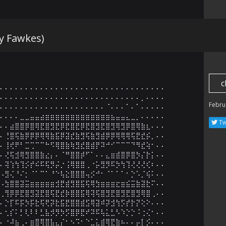
 Fawkes)
c
⠄⠄⠄⠄⠄⠄⠄⠄⠄⠄⠄⠄⠄⠄⠄⠄⠄⠄⠄⠄⠄⠄⠄⠄⠄⠄⠄⠄⠄⠄⠄⠄⠄

⠄⠄⠄⠄⠄⠄⠄⠄⠄⠄⠄⠄⠄⠄⠄⠄⠄⠄⠄⠄⠄⠄⠄⠄⠄⠄⠄⠄⡀⠄⠄⠄⠄

Febru
⠄⠄⠄⠄⠄⠄⠄⠄⠄⠄⠄⠄⠄⠄⠄⠄⠄⠄⠄⠄⠄⠈⠄⠄⠄⠁⠄⠁⠄⠄⠄⠄⠄

⠄⠄⠄⠄⣀⣀⣤⣤⣴⣶⣶⣶⣶⣶⣶⣶⣶⣶⣶⣶⣶⣶⣦⣤⣤⣄⣀⡀⠄⠄⠄⠄⠄

Tw
⠄⠄⣴⣿⣿⡿⣿⢿⣟⣿⣻⣟⡿⣟⣿⣟⡿⣟⣿⣻⣟⣿⣻⢿⣻⡿⣿⢿⣷⣆⠄⠄⠄

⠄⢘⣿⢯⣷⡿⡿⡿⢿⢿⣷⣯⡿⣽⣞⣷⣻⢯⣷⣻⣾⡿⡿⢿⢿⢿⢯⣟⣞⡮⡀⠄⠄

⠄⢸⢞⠟⠃⣉⢉⠉⠉⠓⠫⢿⣿⣷⢷⣻⣞⣿⣾⡟⠽⠚⠊⠉⠉⠉⠙⠻⣞⢵⠂⠄⠄

⠄⢜⢯⣺⢿⣻⣿⣿⣷⣔⡄⠄⠈⠛⣿⣿⡾⠋⠁⠄⠄⣄⣶⣾⣿⡿⣿⡳⡌⡗⡅⠄⠄

⠄⢽⢱⢳⢹⡪⡞⠮⠯⢯⡻⡬⡐⢨⢿⣿⣿⢀⠐⡥⣻⡻⠯⡳⢳⢹⢜⢜⢜⢎⠆⠄⠄

⠠⣻⢌⠘⠌⡂⠈⠁⠉⠁⠘⠑⢧⣕⣿⣿⣿⢤⡪⠚⠂⠈⠁⠁⠁⠂⡑⠡⡈⢮⠅⠄⠄

⠠⣳⣿⣿⣽⣭⣶⣶⣶⣶⣶⣺⣟⣾⣻⣿⣯⢯⢿⣳⣶⣶⣶⣖⣶⣮⣭⣷⣽⣗⠍⠄⠄

⢀⢻⡿⡿⣟⣿⣻⣽⣟⣿⢯⣟⣞⡷⣿⣿⣯⢿⢽⢯⣿⣻⣟⣿⣻⣟⣿⣻⢿⣿⢀⠄⠄

⠄⡑⡏⠯⡯⡳⡯⣗⢯⢟⡽⣗⣯⣟⣿⣿⣾⣫⢿⣽⠾⡽⣺⢳⡫⡞⡗⡝⢕⠕⠄⠄⠄

⠄⢂⡎⠅⡃⢇⠇⠇⣃⣧⡺⡻⡳⡫⣿⡿⣟⠞⠽⠯⢧⣅⣃⠣⠱⡑⡑⠨⢐⢌⠂⠄⠄

⠄⠐⠼⣦⢀⠄⣶⣿⢿⣿⣧⣄⡌⠂⠢⠩⠂⠑⣁⣅⣾⢿⣟⣷⠦⠄⠄⡤⡇⡪⠄⠄⠄
