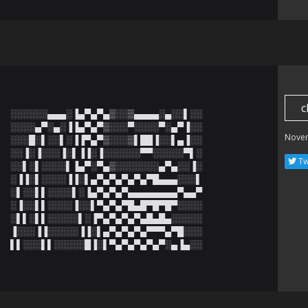
c
░░░░░░▄▄▄░▐▄▀▄▀▄▒░░▒▄▄▄▄░▄░░▌░░

░░░░▄▀░▄░▐▐▄▀▄▀▒░░░▀░░░░▀░▄▀▐░░

Nove
░░░█░▌░░▌░▐▐▀▄▀▒░░░▒▌██▐░░▌▄▐░░

░░▐░▐░░░▐░▌▐▐░▐░░░░░░▀▀░░░░░▀▌░

Tw
░░▌░▌░░░░▌▐▄▀░▀▄▒░░░░░░░▄▀▄░░▐░

░▐▐░▌░░░░▐▐░▌▄▀▄▀▄▀▄▀▄▀█▄▄▄░░░▌

░▌░░▌▌░░░░▌░▐▄▀▄▀▄▀▄▄▄▄▄▄▄▄▀▄▄▀

░▐░░▌▌░░░░▐░░▌▀▄▀▄▀█▄█▀█▀█▀░░░░

░▌▌░▌▌░░░░░▌░▐▀▄▀▄▀▄▀▄█▄█▄░░░░░

▐░░░▐▐░░░░░▐▐░▌▄▀▄▀▄▀▄▀▀▀▄▀█░░░

▌▌░░░▌▌░░░░░█▐░▌▀▄▀▄▀▄▀▄▀░▄▐▄░░